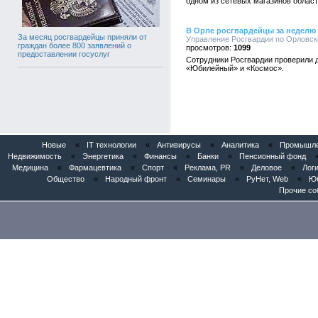
одном из сетевых магазинов област
В Орле росгвардейцы за неделю 
За месяц росгвардейцы приняли от
Управление Росгвардии по Орловско
граждан более 800 заявлений о
1099
предоставлении госуслуг
Сотрудники Росгвардии проверили д
«Юбилейный» и «Космос».
Новые
«
IT технологии
«
Антивирусы
«
Аналитика
«
Промышлен
Недвижимость
«
Энергетика
«
Финансы
«
Банки
«
Пенсионный фонд
Медицина
«
Фармацевтика
«
Спорт
«
Реклама, PR
«
Деловое
«
Логи
Общество
«
Народный фронт
«
Семинары
«
РуНет, Web
«
Юб
Прочие со