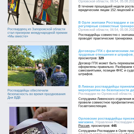
Орловской области, 06:54, 05.08.20
В течение прошедшей недели росг
юридическим лицам 152 лицензий и
В Орле экипажи Росгвардии и с
регулярные совместные трениро
Росгвардеец из Запорожской области
Орловской области, 06:54, 05.08.20
стал призером международной премии
Росгвардейцы совместно с экипаж
«Мы вместе»
проводят практические тренировки.
Договоры ГПХ с физическими ли
трудовые отношения и штрафов
329
Договор ГПХ может быть переквали
оформлены правильно. Разбираем п
самозанятыми, позиции ФНС и судо
штрафов.
В Ливнах росгвардейцы приняли
мероприятии по безопасности д
Росгвардейцы обеспечили
Росгвардии по Орловской области, 1
безопасность во время празднования
Дня ВДВ
Сотрудники Ливенского отделения 
провели совместное профилактичес
Госавтоинспекции.
Орловские росгвардейцы пресек
магазине
, Управление Росгвардии п
Россия
445
Сотрудники Росгвардии в Орле пре