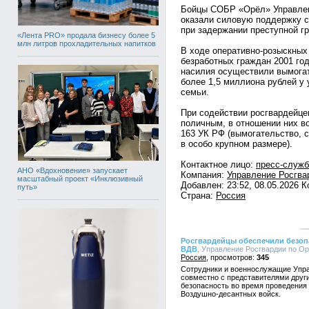
Бойцы СОБР «Орёл» Управлен
оказали силовую поддержку 
при задержании преступной гр
«Лента PRO» продала бизнесу более 5
млн литров прохладительных напитков
В ходе оперативно-розыскных
безработных граждан 2001 го
насилия осуществили вымога
более 1,5 миллиона рублей у 
семьи.
При содействии росгвардейце
поличным, в отношении них во
163 УК РФ (вымогательство, 
в особо крупном размере).
Контактное лицо:
пресс-служ
АНО «Вдохновение» запускает
Компания:
Управление Росгва
масштабный проект «Инклюзивный
Добавлен: 23:52, 08.05.2026 
путь»
Страна:
Россия
Росгвардейцы обеспечили безоп
ВДВ
, Управление Росгвардии по Орл
Россия
345
Сотрудники и военнослужащие Упра
совместно с представителями друг
безопасность во время проведения
Воздушно-десантных войск.