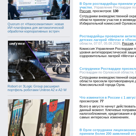
В Орле росгвардейцы приняли уч
участке
, Управление Росгвардии по 
Россия
130
Сотрудники вневедомственной охра
области приняли участие в межвед
Избирательной комиссией Орловско
Quorum от «Наносемантики»: новая
ИИ-платформа для автоматической
обработки корпоративных встреч
Росгвардейцы проверили антит
детских лагерей «Мечта» и «Лесн
области, 07:07, 05.08.2026,
Россия
Комиссия Управления Росгвардии п
уровня антитеррористической защи
оздоровительных лагерей «Мечта» 
Сотрудники Росгвардии пресекл
Росгвардии по Орловской области, 0
Сотрудники вневедомственной охра
области пресекли противоправную д
Комсомольской города Орла.
Robort от 3Logic Group расширил
портфель роботами Unitree A2 и A2-W
Что изменится в России с 1 авгус
77
Всего в августе начнут действоват
данный момент. Ключевые поправки
налогообложения, кредитования и ф
самых интересных изменениях.
В Орле сотрудники лицензионно
приняли более 200 заявлений от