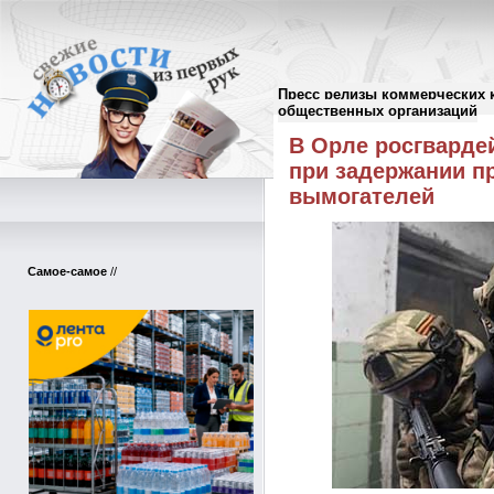
Пресс релизы коммерческих 
Пресс-релизы
//
общественных организаций
В Орле росгварде
при задержании п
вымогателей
Самое-самое
//