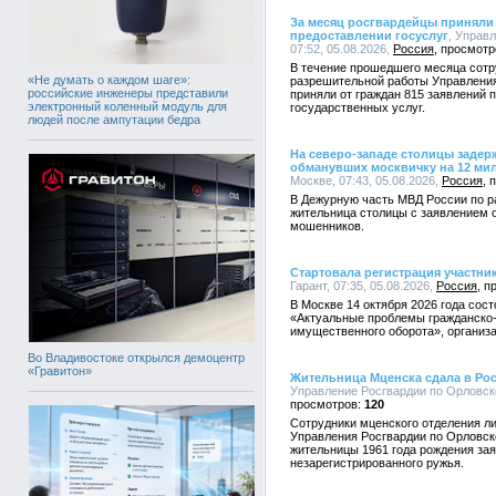
За месяц росгвардейцы приняли 
предоставлении госуслуг
, Управ
07:52, 05.08.2026,
Россия
В течение прошедшего месяца сотр
«Не думать о каждом шаге»:
разрешительной работы Управления
российские инженеры представили
приняли от граждан 815 заявлений 
электронный коленный модуль для
государственных услуг.
людей после ампутации бедра
На северо-западе столицы заде
обманувших москвичку на 12 ми
Москве, 07:43, 05.08.2026,
Россия
В Дежурную часть МВД России по ра
жительница столицы с заявлением о
мошенников.
Стартовала регистрация участн
Гарант, 07:35, 05.08.2026,
Россия
В Москве 14 октября 2026 года со
«Актуальные проблемы гражданско-
имущественного оборота», организа
Во Владивостоке открылся демоцентр
«Гравитон»
Жительница Мценска сдала в Ро
Управление Росгвардии по Орловско
120
Сотрудники мценского отделения л
Управления Росгвардии по Орловск
жительницы 1961 года рождения за
незарегистрированного ружья.