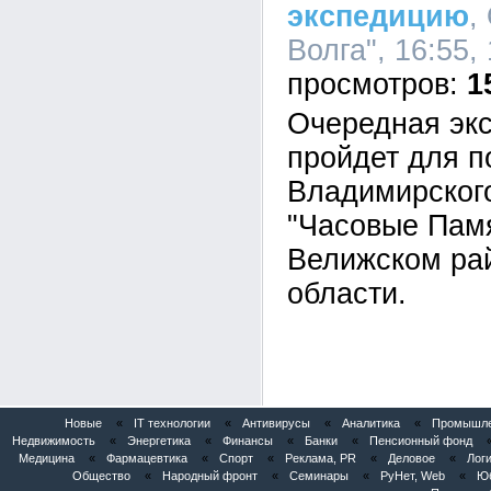
экспедицию
,
Волга", 16:55,
1
Очередная экс
пройдет для п
Владимирског
"Часовые Памя
Велижском ра
области.
Новые
«
IT технологии
«
Антивирусы
«
Аналитика
«
Промышлен
Недвижимость
«
Энергетика
«
Финансы
«
Банки
«
Пенсионный фонд
Медицина
«
Фармацевтика
«
Спорт
«
Реклама, PR
«
Деловое
«
Логи
Общество
«
Народный фронт
«
Семинары
«
РуНет, Web
«
Юб