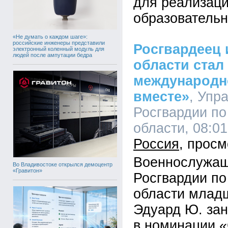
для реализаци
образовательн
«Не думать о каждом шаге»:
российские инженеры представили
Росгвардеец 
электронный коленный модуль для
людей после ампутации бедра
области стал
международн
вместе»
, Упр
Росгвардии по
области, 08:01
Россия
Военнослужащ
Во Владивостоке открылся демоцентр
«Гравитон»
Росгвардии по
области млад
Эдуард Ю. зан
в номинации 