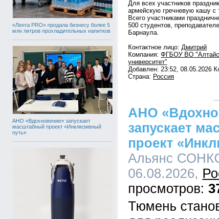
Для всех участников праздни
армейскую гречневую кашу с т
Всего участниками праздничн
500 студентов, преподавателе
«Лента PRO» продала бизнесу более 5
млн литров прохладительных напитков
Барнаула.
Контактное лицо:
Дмитрий
Компания:
ФГБОУ ВО "Алтайс
университет"
Добавлен: 23:52, 08.05.2026 
Страна:
Россия
АНО «Вдохно
АНО «Вдохновение» запускает
запускает м
масштабный проект «Инклюзивный
путь»
проект «Инк
Альянс СОНКО
06.08.2026,
Ро
3
Тюмень стано