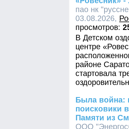
«Ровесник» - 
пао нк "руссне
03.08.2026,
Ро
2
В Детском оз
центре «Ровес
расположенно
районе Сарато
стартовала тр
оздоровитель
Была война:
поисковики в
Памяти из См
ООО "Энергосб