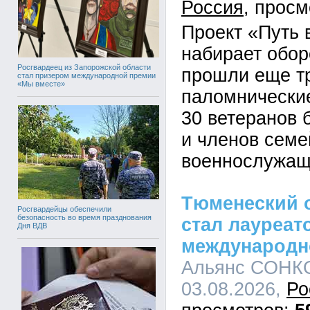
Россия
Проект «Путь
набирает обор
Росгвардеец из Запорожской области
прошли еще т
стал призером международной премии
«Мы вместе»
паломнические
30 ветеранов 
и членов семе
военнослужащ
Тюменеский 
Росгвардейцы обеспечили
безопасность во время празднования
стал лауреат
Дня ВДВ
международн
Альянс СОНКО
03.08.2026,
Ро