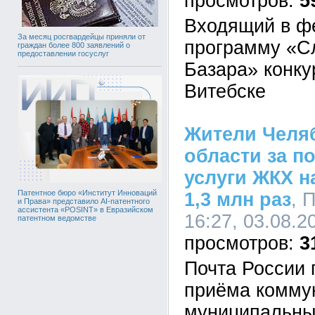
5
Входящий в ф
За месяц росгвардейцы приняли от
программу «С
граждан более 800 заявлений о
предоставлении госуслуг
Базара» конку
Витебске
Жители Челя
области за п
услуги ЖКХ н
Патентное бюро «Институт Инноваций
1,3 млн раз
, 
и Права» представило AI-патентного
ассистента «POSINT» в Евразийском
16:27, 03.08.2
патентном ведомстве
3
Почта России 
приёма комму
муниципальны