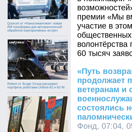
возможностей
премии «Мы вм
Quorum от «Наносемантики»: новая
участие в это
ИИ-платформа для автоматической
обработки корпоративных встреч
общественных
волонтёрства
60 тысяч заяво
«Путь возвр
продолжает 
Robort от 3Logic Group расширил
ветеранам и 
портфель роботами Unitree A2 и A2-W
военнослужа
состоялись 
паломническ
Фонд, 07:04, 0