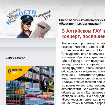
Пресс релизы коммерческих 
Пресс-релизы
//
общественных организаций
В Алтайском ГАУ 
концерт, посвящ
Концертную программу состав
номера и чтение стихов о вой
коллективов Алтайского ГАУ.
С поздравлениями по случаю 
зрителям обратился врио рек
Самое-самое
//
«День Победы – это праздник,
народ, сражаясь, сохранил ст
народ трудился, чтобы созда
обращаюсь к студентам: помни
страной!», - отметил Владим
Участники мероприятия почти
Великой Отечественной войне
Во время концерта на площад
активностями. Все желающие 
сборке автомата Калашникова
стендовых играх. На площадк
«Георгиевская ленточка», в х
300 ленточек в память о геро