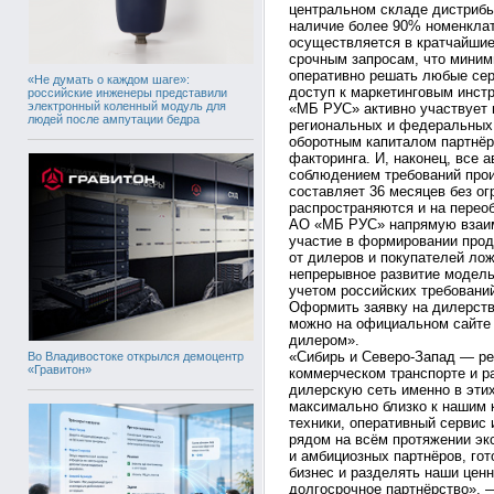
центральном складе дистриб
наличие более 90% номенкла
осуществляется в кратчайшие
срочным запросам, что миним
оперативно решать любые сер
«Не думать о каждом шаге»:
доступ к маркетинговым инст
российские инженеры представили
электронный коленный модуль для
«МБ РУС» активно участвует 
людей после ампутации бедра
региональных и федеральных
оборотным капиталом партнё
факторинга. И, наконец, все
соблюдением требований прои
составляет 36 месяцев без ог
распространяются и на перео
АО «МБ РУС» напрямую взаим
участие в формировании прод
от дилеров и покупателей лож
непрерывное развитие модель
учетом российских требовани
Оформить заявку на дилерст
можно на официальном сайт
дилером».
«Сибирь и Северо-Запад — ре
Во Владивостоке открылся демоцентр
«Гравитон»
коммерческом транспорте и р
дилерскую сеть именно в эти
максимально близко к нашим 
техники, оперативный сервис
рядом на всём протяжении э
и амбициозных партнёров, гот
бизнес и разделять наши цен
долгосрочное партнёрство», 