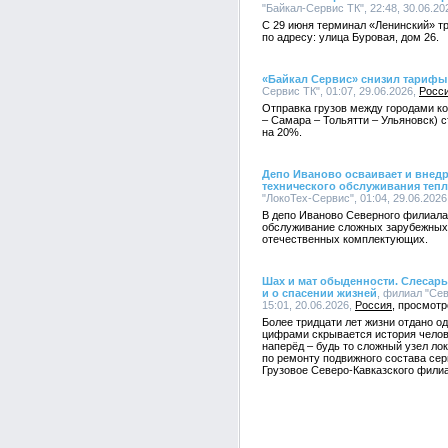
"Байкал-Сервис ТК", 22:48, 30.06.20
С 29 июня терминал «Ленинский» т
по адресу: улица Буровая, дом 26.
«Байкал Сервис» снизил тариф
Сервис ТК", 01:07, 29.06.2026,
Росс
Отправка грузов между городами к
– Самара – Тольятти – Ульяновск) 
на 20%.
Депо Иваново осваивает и внедр
технического обслуживания теп
"ЛокоТех-Сервис", 01:04, 29.06.2026
В депо Иваново Северного филиала
обслуживание сложных зарубежных 
отечественных комплектующих.
Шах и мат обыденности. Слесар
и о спасении жизней
, филиал "Се
15:01, 20.06.2026,
Россия
Более тридцати лет жизни отдано о
цифрами скрывается история челов
наперёд – будь то сложный узел ло
по ремонту подвижного состава сер
Грузовое Северо-Кавказского фили