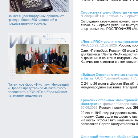
Спортсмены депо Вологда - в чи
"Северный" ООО "ЛокоТех-Сервис", 
За месяц росгвардейцы приняли от
граждан более 800 заявлений о
Сотрудники сервисного локомотивн
предоставлении госуслуг
«ЛокоТех-Сервис» успешно выступи
спортивных игр РОСПРОФЖЕЛ «Мы
«Лента PRO» увеличила поставки
PRO, 16:29, 12.07.2026,
Россия
Санкт-Петербург, Россия, 08 июля 
для бизнеса «Лента PRO» нарастил
выражении и на 16% в натуральном 
Количество клиентов в этом сегмен
«Байкал Сервис» отметил главн
в Китае
, ООО "Байкал-Сервис ТК", 
С 24 по 26 июня в Шанхае (Китай) 
Патентное бюро «Институт Инноваций
международной выставке Transport lo
и Права» представило AI-патентного
ассистента «POSINT» в Евразийском
патентном ведомстве
Труженик стальных магистралей:
Шестёркине
, филиал "Северо-Кавк
30.06.2026,
Россия
39
22 июня 1941 года разделило жизнь
«после». Одни ушли на фронт с оруж
и в цехах, чтобы стать надёжным т
Кавказская Сергея Кондратьевича 
Основной терминал «Байкал Сер