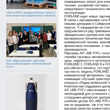
операционных затрат для кли
техники, ускорению поставки
оперативного технического о
эксплуатации.
«Лента PRO» продала бизнесу более 5
млн литров прохладительных напитков
FORLAND ищет новых партне
В связи с расширением сети 
новыми дилерами в Сибирско
округах. К кандидатам на ст
предъявляется ряд требовани
официального дилера или сер
материально-техническая баз
коммерческой техники, квали
финансовое положение, а так
производителя.
Партнеры АО «МБ РУС» получ
линейке грузовых автомобил
цены, надежности и эксплуата
АНО «Вдохновение» запускает
масштабный проект «Инклюзивный
FORLAND 3, FORLAND 8 и FO
путь»
российского бизнеса, что по
частности, модель FORLAND 
коммерческий автомобиль год
номинации «Лучший транспорт
конкурса «Лидер мобильной т
Комплексная поддержка дилер
АО «МБ РУС» обеспечивает п
необходимой для успешного с
сотрудники дилерских центро
учебном центре АО «МБ РУС»
как по продажам, так и по те
высокое качество клиентского