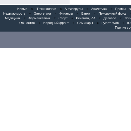
Новые
«
IT технологии
«
Антивирусы
«
Аналитика
«
Промышлен
Недвижимость
«
Энергетика
«
Финансы
«
Банки
«
Пенсионный фонд
Медицина
«
Фармацевтика
«
Спорт
«
Реклама, PR
«
Деловое
«
Логи
Общество
«
Народный фронт
«
Семинары
«
РуНет, Web
«
Юб
Прочие со