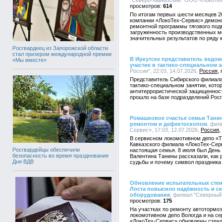
"Северо-Кавказский" ООО «ЛокоТех-
614
По итогам первых шести месяцев 2
компании «ЛокоТех-Сервис» демонс
ремонтной программы тягового под
загруженность производственных м
значительных результатов по ряду
Росгвардеец из Запорожской области
стал призером международной премии
В Иркутске представитель ведо
«Мы вместе»
участие в тактико-специальном 
России", 22:03, 14.07.2026,
Россия
Представитель Сибирского филиал
тактико-специальном занятии, кот
антитеррористической защищенност
прошло на базе подразделений Росг
Ромашковое счастье семьи Тани
ремонтом и дефектоскопом
, фил
Сервис», 17:03, 12.07.2026,
Россия
В сервисном локомотивном депо «
Кавказского филиала «ЛокоТех-Серв
Росгвардейцы обеспечили
настоящая семья. 8 июля был День 
безопасность во время празднования
Валентина Танины рассказали, как 
Дня ВДВ
судьбы и почему символ праздника 
Обновление испытательных стенд
Лоста повысило надёжность и с
оборудования
, филиал "Северный
175
На участках по ремонту автотормо
локомотивном депо Вологда и на с
«ЛокоТех-Сервис» обновлены стен