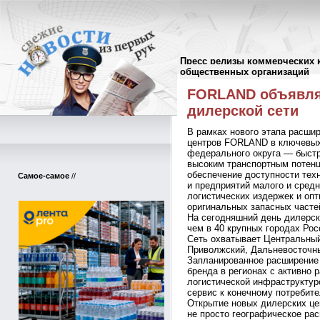
Пресс релизы коммерческих 
Пресс-релизы
//
общественных организаций
FORLAND объявля
дилерской сети
В рамках нового этапа расши
центров FORLAND в ключевых
федерального округа — быст
высоким транспортным потенц
обеспечение доступности тех
Самое-самое
//
и предприятий малого и средн
логистических издержек и оп
оригинальных запасных часте
На сегодняшний день дилерс
чем в 40 крупных городах Ро
Сеть охватывает Центральный
Приволжский, Дальневосточн
Запланированное расширение 
бренда в регионах с активно
логистической инфраструктур
сервис к конечному потребит
Открытие новых дилерских це
не просто географическое ра