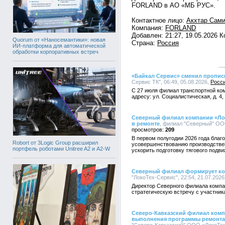
FORLAND в АО «МБ РУС».
Контактное лицо:
Акхтар Сам
Компания:
FORLAND
Добавлен: 21:27, 19.05.2026 
Quorum от «Наносемантики»: новая
Страна:
Россия
ИИ-платформа для автоматической
обработки корпоративных встреч
«Байкал Сервис» сменил пропис
Сервис ТК", 06:49, 05.08.2026,
Росс
С 27 июля филиал транспортной ком
адресу: ул. Социалистическая, д. 4,
Северный филиал компании «Ло
в ремонте
, филиал "Северный" ООО
209
В первом полугодии 2026 года благ
Robort от 3Logic Group расширил
усовершенствованию производстве
портфель роботами Unitree A2 и A2-W
ускорить подготовку тягового подви
Северный филиал формирует ко
"ЛокоТех-Сервис", 22:54, 21.07.2026
Директор Северного филиала компа
стратегическую встречу с участник
Северо-Кавказский филиал комп
выполнения программы ремонта 