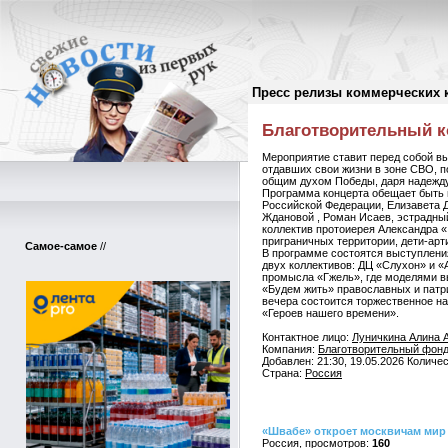
Пресс релизы коммерческих 
Пресс-релизы
//
Благотворительный к
Мероприятие ставит перед собой вы
отдавших свои жизни в зоне СВО, п
общим духом Победы, даря надежду 
Программа концерта обещает быть 
Российской Федерации, Елизавета 
Ждановой , Роман Исаев, эстрадны
коллектив протоиерея Александра «
приграничных территории, дети-арт
Самое-самое
//
В программе состоятся выступлени
двух коллективов: ДЦ «Слухон» и «
промысла «Гжель», где моделями вы
«Будем жить» православных и патр
вечера состоится торжественное на
«Героев нашего времени».
Контактное лицо:
Луничкина Алина 
Компания:
Благотворительный фонд
Добавлен: 21:30, 19.05.2026 Количе
Страна:
Россия
«Швабе» откроет москвичам мир
Россия
160