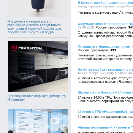
В Москве пройдёт Фестиваль кул
международных связей города Москв
Фестиваль культуры стран Латинско
«Не думать о каждом шаге»:
Факультет кино и телевидения 
российские инженеры представили
29.06.2026,
Россия
34
электронный коленный модуль для
людей после ампутации бедра
Студенты актерской мастерской Кс
коммуна». Проект реализован совм
Готовимся к Новому году летом:
Россия
193
Почтовики приглашают художников и
почтовой марки и открыток на тему
На Алтае пройдёт выездная прог
АНО «Ресурсный центр в сфере нац
20 июня в Алтайском крае стартует
на национальных языках «Языковая
Школа юного блогера – 14 июня 
Во Владивостоке открылся демоцентр
14 июня в 14:00 в ТРЦ Нора пройде
«Гравитон»
шанс выиграть сертификат на покуп
12 июня в ТРЦ «Нора» пройдёт м
12 июня в торгово-развлекательном
Афиша мероприятий на июнь в 
Афиша мероприятий на июнь в торг