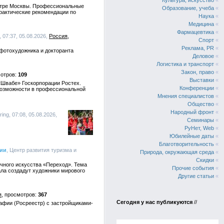
Культура, искусство
«
ентре Москвы. Профессиональные
Образование, учеба
«
рактические рекомендации по
Наука
«
Медицина
«
Фармацевтика
«
, 07:37, 05.08.2026,
Россия
Спорт
«
Реклама, PR
«
 фотохудожника и докторанта
Деловое
«
Логистика и транспорт
«
Закон, право
«
109
Выставки
«
«Швабе» Госкорпорации Ростех.
Конференции
«
возможности в профессиональной
Мнения специалистов
«
Общество
«
Народный фронт
«
ring, 07:08, 05.08.2026,
Семинары
«
РуНет, Web
«
Юбилейные даты
«
Благотворительность
«
сии
, Центр развития туризма и
Природа, окружающая среда
«
Скидки
«
ичного искусства «Переход». Тема
Прочие события
«
ала создадут художники мирового
Другие статьи
«
я
367
Сегодня у нас публикуются
//
рафии (Росреестр) с застройщиками-