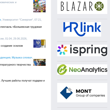
номических и
е
, Университет "Синергия", 07:21,
 спектакль «Болшевская трудовая
ии, 01:04, 29.06.2026,
 создание эскизов
иденция. Музыка слова»
,
итературного творчества
а. Лучшие работы получат подарки и