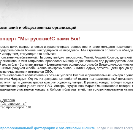
компаний и общественных организаций
онцерт "Мы русские!С нами Бог!
сокие цели: патриотическое и духовно-нравственное воспитание молодого поколения,
оддержка семей бойцов, находящихся на передовой. Мы стремимся сплотить и объеди
и веру тем, кто увидит это событие.
поистине незабываемой. На сцену выйдут: иеромонах Фотий, Андрей Хромов, детский 
Долженкова, Юлия Гаврилова, православный хор «Вдохновение» под руководством За
й ансамбль «Золотые звезды» Центрального офицерского клуба Воздушно-космически
 Семья, радуйся и пой», Алина Файзрахманова , Лютик Бедрик, артисты- дети фонда «
исты участников и ветеранов СВО.
я танцевальных коллективов из разных уголков России и пронзительные номера с уча
Ангелы Надежды». Одним из центральных событий станет театрализованный показ кол
ступят дети, демонстрируя красоту родной культуры. В рамках концерта будет пред
иотических работ участников СВО. Авторы- художница Мария Овчинникова и ветеран
граждение участников концерта, бойцов и благодетелей, чьи усилия направлены на по
Андреевна
 "Детские мечты"
ство просмотров: 181
 профессиональной фотографии с объективами «Зенит»
, Холдинг «Швабе» Госкор