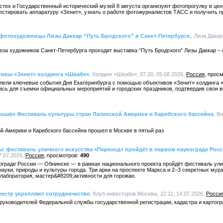
стех и Государственный исторический музей 8 августа организуют фотопрогулку в ц
естировать аппаратуру «Зенит», узнать о работе фотожурналистов ТАСС и получить п
фотохудожницы Лизы Даккар “Путь Бродского” в Санкт-Петербурге.
, Лиза Дакар
юза художников Санкт-Петербурга проходит выставка “Путь Бродского” Лизы Даккар –
тивы «Зенит» холдинга «Швабе»
, Холдинг «Швабе», 07:20, 05.08.2026,
Россия
ели ключевые события Дня Екатеринбурга с помощью объективов «Зенит» холдинга 
ась для съемки официальных мероприятий и городских праздников, подтвердив свои 
прошёл Фестиваль культуры стран Латинской Америки и Карибского бассейна
, Bo
й Америки и Карибского бассейна прошел в Москве в пятый раз
: фестиваль уличного искусства «Переход» пройдёт в первом наукограде Рос
7.07.2026,
Россия
490
кограде России — Обнинске — в рамках национального проекта пройдёт фестиваль ул
науки, природы и культуры города. Три арки на проспекте Маркса и 2–3 секретных мур
лаборатория, мастер&#8209;активности для горожан.
еестр укрепляют сотрудничество
, Клуб инвесторов Москвы, 22:11, 14.07.2026,
Росси
руководителей Федеральной службы государственной регистрации, кадастра и картог