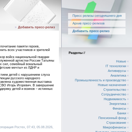
Пресс релизы сегодняшнего дня
Архив пресс-релизов
»
Добавить пресс-релиз
Добавить пресс-релиз
 почитание памяти героев,
нить всех участников и зрителей
Разделы
//
хор войск национальной гвардии
служенной артистки России Татьяны
Новые
«
х сил, семейный вокальный
IT технологии
«
Детские мечты» из ЛДНР и
Антивирусы
«
стием детей с нарушением слуха
Аналитика
«
лекции русского народного
Промышленность и производство
«
ставлена художественная выставка
Новые назначения
«
 СВО Игорь Игоревич. В завершение
ддержку детей и воинов – истинных
Строительство
«
Сотрудничество
«
Недвижимость
«
Энергетика
«
Финансы
«
Банки
«
Пенсионный фонд
«
Страхование
«
порация Ростех, 07:43, 05.08.2026,
Микрофинансы
«