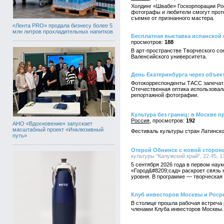
Холдинг «Швабе» Госкорпорации Ро
фотографы и любители смогут прот
съемке от признанного мастера.
«Лента PRO» продала бизнесу более 5
млн литров прохладительных напитков
Бесплатная выставка испанской 
188
В арт-пространстве Творческого со
Валенсийского университета.
День Екатеринбурга через объек
Фотокорреспонденты ТАСС запечатл
Отечественная оптика использовал
репортажной фотографии.
Культура без границ: в Москве 
Россия
192
АНО «Вдохновение» запускает
масштабный проект «Инклюзивный
Фестиваль культуры стран Латинско
путь»
Открой Обнинск с новой стороны
культуры "Калужский край", 22:45, 1
5 сентября 2026 года в первом нау
«Город&#8209;сад» раскроет связь 
уровня. В программе — творческая 
Клуб инвесторов Москвы и Роср
В столице прошла рабочая встреча 
членами Клуба инвесторов Москвы.