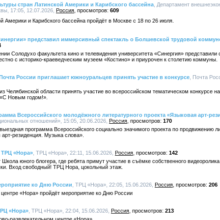
ьтуры стран Латинской Америки и Карибского бассейна
, Департамент внешнеэко
ы, 17:05, 12.07.2026,
Россия
609
й Америки и Карибского бассейна пройдёт в Москве с 18 по 26 июля.
«Синергии» представил иммерсивный спектакль о Болшевской трудовой коммун
4
ении Солодухо факультета кино и телевидения университета «Синергия» представили
естно с историко-краеведческим музеем «Костино» и приурочен к столетию коммуны.
 Почта России приглашает южноуральцев принять участие в конкурсе
, Почта Росс
з Челябинской области принять участие во всероссийском тематическом конкурсе на
 «С Новым годом!».
рамма Всероссийского молодёжного литературного проекта «Языковая арт-рез
иональных отношений», 15:05, 20.06.2026,
Россия
170
 выездная программа Всероссийского социально значимого проекта по продвижению л
 арт-резиденция. Музыка слова».
| ТРЦ «Нора»
, ТРЦ «Нора», 22:11, 15.06.2026,
Россия
142
т Школа юного блогера, где ребята примут участие в съёмке собственного видеоролик
ки. Вход свободный! ТРЦ Нора, цокольный этаж.
ероприятие ко Дню России
, ТРЦ «Нора», 22:05, 15.06.2026,
Россия
206
 центре «Нора» пройдёт мероприятие ко Дню России
ТРЦ «Нора»
, ТРЦ «Нора», 22:04, 15.06.2026,
Россия
213
ово-развлекательном центре «Нора»