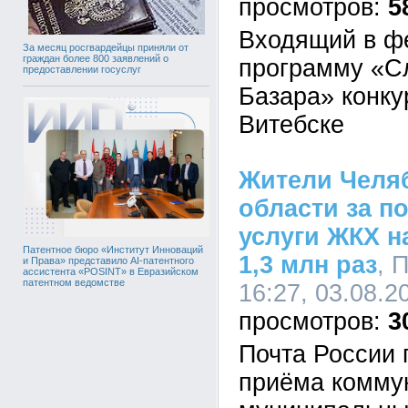
5
Входящий в ф
За месяц росгвардейцы приняли от
граждан более 800 заявлений о
программу «С
предоставлении госуслуг
Базара» конку
Витебске
Жители Челя
области за п
услуги ЖКХ н
Патентное бюро «Институт Инноваций
1,3 млн раз
, 
и Права» представило AI-патентного
ассистента «POSINT» в Евразийском
патентном ведомстве
16:27, 03.08.2
3
Почта России 
приёма комму