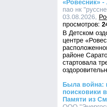
«Ровесник» - 
пао нк "руссне
03.08.2026,
Ро
2
В Детском оз
центре «Ровес
расположенно
районе Сарато
стартовала тр
оздоровитель
Была война:
поисковики в
Памяти из См
ООО "Энергосб