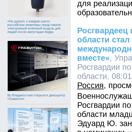
для реализаци
образовательн
«Не думать о каждом шаге»:
российские инженеры представили
Росгвардеец 
электронный коленный модуль для
людей после ампутации бедра
области стал
международн
вместе»
, Упр
Росгвардии по
области, 08:01
Россия
Военнослужащ
Во Владивостоке открылся демоцентр
«Гравитон»
Росгвардии по
области млад
Эдуард Ю. зан