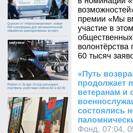
в номинации 
возможностей
премии «Мы вм
Quorum от «Наносемантики»: новая
участие в это
ИИ-платформа для автоматической
обработки корпоративных встреч
общественных
волонтёрства
60 тысяч заяво
«Путь возвр
продолжает 
Robort от 3Logic Group расширил
портфель роботами Unitree A2 и A2-W
ветеранам и 
военнослужа
состоялись 
паломническ
Фонд, 07:04, 0