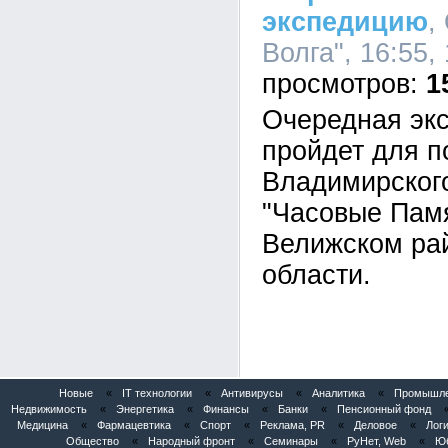
экспедицию
,
Волга", 16:55,
1
Очередная экс
пройдет для п
Владимирског
"Часовые Памя
Велижском ра
области.
Новые
«
IT технологии
«
Антивирусы
«
Аналитика
«
Промышлен
Недвижимость
«
Энергетика
«
Финансы
«
Банки
«
Пенсионный фонд
Медицина
«
Фармацевтика
«
Спорт
«
Реклама, PR
«
Деловое
«
Логи
Общество
«
Народный фронт
«
Семинары
«
РуНет, Web
«
Юб