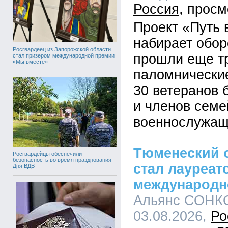
Россия
Проект «Путь
набирает обор
Росгвардеец из Запорожской области
прошли еще т
стал призером международной премии
«Мы вместе»
паломнические
30 ветеранов 
и членов семе
военнослужащ
Тюменеский 
Росгвардейцы обеспечили
безопасность во время празднования
стал лауреат
Дня ВДВ
международн
Альянс СОНКО
03.08.2026,
Ро