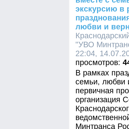
вместе с сем
экскурсию в 
празднования
любви и вер
Краснодарски
"УВО Минтранс
22:04, 14.07.2
4
В рамках праз
семьи, любви 
первичная пр
организация С
Краснодарско
ведомственно
Минтранса Ро