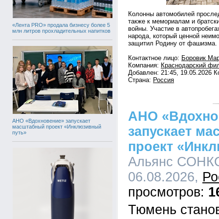
Колонны автомобилей просле
также к мемориалам и братск
«Лента PRO» продала бизнесу более 5
войны. Участие в автопробега
млн литров прохладительных напитков
народа, который ценной неим
защитил Родину от фашизма.
Контактное лицо:
Боровик Мар
Компания:
Краснодарский фи
Добавлен: 21:45, 19.05.2026 
Страна:
Россия
АНО «Вдохно
АНО «Вдохновение» запускает
масштабный проект «Инклюзивный
запускает м
путь»
проект «Инк
Альянс СОНКО
06.08.2026,
Ро
1
Тюмень стано