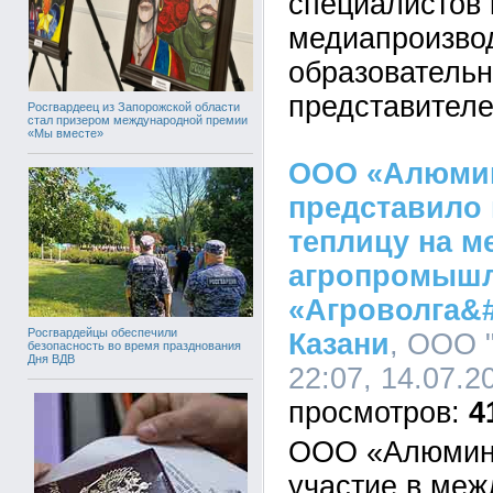
специалистов к
медиапроизво
образовательн
представителе
Росгвардеец из Запорожской области
стал призером международной премии
«Мы вместе»
ООО «Алюми
представило
теплицу на 
агропромышл
«Агроволга&#
Росгвардейцы обеспечили
Казани
, ООО 
безопасность во время празднования
Дня ВДВ
22:07, 14.07.2
4
ООО «Алюмини
участие в ме