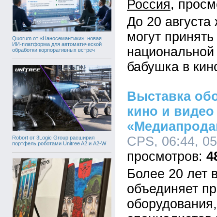
Россия
До 20 августа
могут принять
Quorum от «Наносемантики»: новая
ИИ-платформа для автоматической
национальной
обработки корпоративных встреч
бабушка в кин
Выставка об
кино и видео
«Медиапрода
CPS, 06:44, 0
Robort от 3Logic Group расширил
портфель роботами Unitree A2 и A2-W
4
Более 20 лет 
объединяет п
оборудования