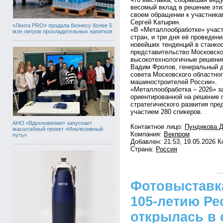
весомый вклад в решение эти
своем обращении к участника
Сергей Катырин.
«Лента PRO» продала бизнесу более 5
«В «Металлообработке» участ
млн литров прохладительных напитков
стран, и три дня её проведен
новейших тенденций в станко
представительство Московско
высокотехнологичные решения
Вадим Фролов, генеральный д
совета Московского областно
машиностроителей России».
«Металлообработка – 2026» з
ориентированной на решение 
стратегического развития пр
участием 280 спикеров.
АНО «Вдохновение» запускает
Контактное лицо:
Пундикова 
масштабный проект «Инклюзивный
Компания:
Векпром
путь»
Добавлен: 21:53, 19.05.2026 
Страна:
Россия
Фотовыставк
105-летию Ре
открылась в 