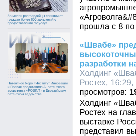
агропромышле
«Агроволга&#8
За месяц росгвардейцы приняли от
граждан более 800 заявлений о
предоставлении госуслуг
прошла с 8 по
«Швабе» пре
высокоточны
разработки н
Холдинг «Шва
Ростех, 16:29,
Патентное бюро «Институт Инноваций
и Права» представило AI-патентного
1
ассистента «POSINT» в Евразийском
патентном ведомстве
Холдинг «Шва
Ростех на гл
выставке Рос
представил в