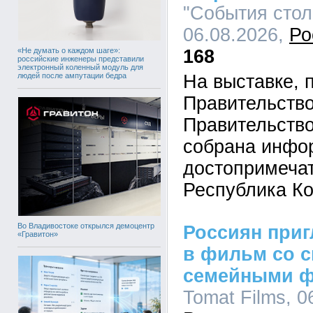
"События стол
06.08.2026,
Ро
«Не думать о каждом шаге»:
168
российские инженеры представили
электронный коленный модуль для
людей после ампутации бедра
На выставке, 
Правительств
Правительств
собрана инфо
достопримеча
Республика К
Во Владивостоке открылся демоцентр
Россиян приг
«Гравитон»
в фильм со 
семейными 
Tomat Films, 0