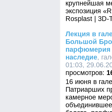
крупнейшая м
экспозиция «R
Rosplast | 3D
Лекция в гале
Большой Брон
парфюмерия 
наследие
, га
01:03, 29.06.2
1
16 июня в гале
Патриарших п
камерное мер
объединившее