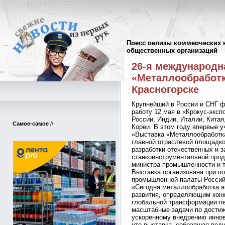
Пресс релизы коммерческих 
Пресс-релизы
//
общественных организаций
26-я международн
«Металлообработк
Красногорске
Крупнейший в России и СНГ ф
работу 12 мая в «Крокус-эксп
России, Индии, Италии, Кита
Самое-самое
//
Кореи. В этом году впервые у
«Выставка «Металлообработка
главной отраслевой площадко
разработки отечественных и 
станкоинструментальной прод
министра промышленности и т
Выставка организована при п
промышленной палаты Россий
«Сегодня металлообработка 
развития, определяющим конк
глобальной трансформации пе
масштабные задачи по достиж
ускоренному внедрению иннов
что выставка, собравшая вед