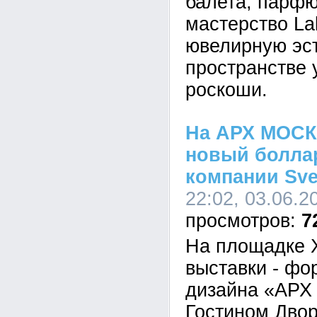
балета, парф
мастерство Lal
ювелирную эст
пространстве 
роскоши.
На АРХ МОСК
новый боллар
компании Sve
22:02, 03.06.2
7
На площадке 
выставки - фо
дизайна «АРХ
Гостином Двор