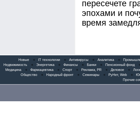
пересечете гр
эпохами и поч
время замедля
Новые
«
IT технологии
«
Антивирусы
«
Аналитика
«
Промышлен
Недвижимость
«
Энергетика
«
Финансы
«
Банки
«
Пенсионный фонд
Медицина
«
Фармацевтика
«
Спорт
«
Реклама, PR
«
Деловое
«
Логи
Общество
«
Народный фронт
«
Семинары
«
РуНет, Web
«
Юб
Прочие со