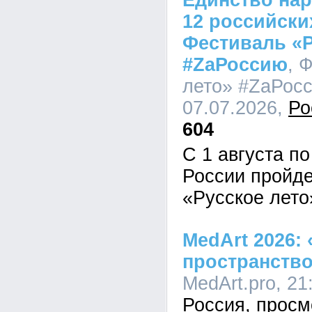
Единство нар
12 российски
Фестиваль «Р
#ZaРоссию
, 
лето» #ZaРосс
07.07.2026,
Ро
604
С 1 августа по
России пройд
«Русское лето
MedArt 2026:
пространств
MedArt.pro, 21
Россия