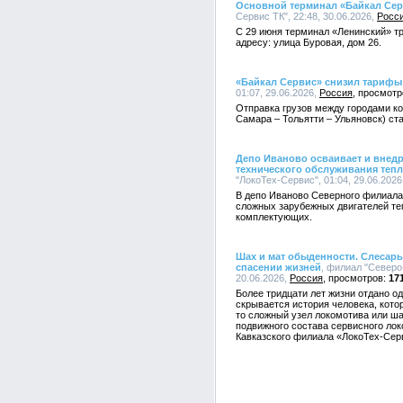
Основной терминал «Байкал Сер
Сервис ТК", 22:48, 30.06.2026,
Росс
С 29 июня терминал «Ленинский» т
адресу: улица Буровая, дом 26.
«Байкал Сервис» снизил тариф
01:07, 29.06.2026,
Россия
Отправка грузов между городами к
Самара – Тольятти – Ульяновск) ст
Депо Иваново осваивает и внедр
технического обслуживания теп
"ЛокоТех-Сервис", 01:04, 29.06.2026
В депо Иваново Северного филиала
сложных зарубежных двигателей те
комплектующих.
Шах и мат обыденности. Слесарь
спасении жизней
, филиал "Северо
20.06.2026,
Россия
17
Более тридцати лет жизни отдано о
скрывается история человека, кото
то сложный узел локомотива или ш
подвижного состава сервисного лок
Кавказского филиала «ЛокоТех-Сер