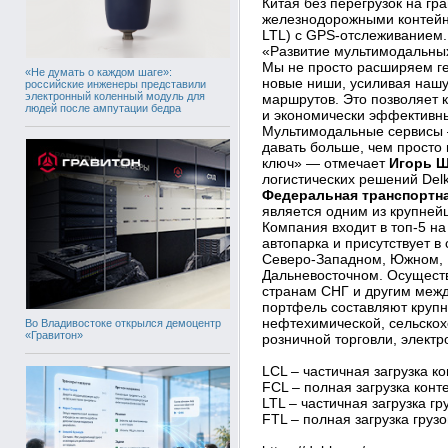
Китая без перегрузок на гр
железнодорожными контейне
LTL) с GPS-отслеживанием.
«Развитие мультимодальных
Мы не просто расширяем г
«Не думать о каждом шаге»:
новые ниши, усиливая нашу
российские инженеры представили
электронный коленный модуль для
маршрутов. Это позволяет 
людей после ампутации бедра
и экономически эффективны
Мультимодальные сервисы
давать больше, чем просто 
ключ» — отмечает
Игорь 
логистических решений Delk
Федеральная транспортна
является одним из крупней
Компания входит в топ-5 на
автопарка и присутствует 
Северо-Западном, Южном, 
Дальневосточном. Осуществ
странам СНГ и другим меж
портфель составляют круп
нефтехимической, сельско
Во Владивостоке открылся демоцентр
«Гравитон»
розничной торговли, элект
LCL – частичная загрузка к
FCL – полная загрузка конт
LTL – частичная загрузка гр
FTL – полная загрузка груз