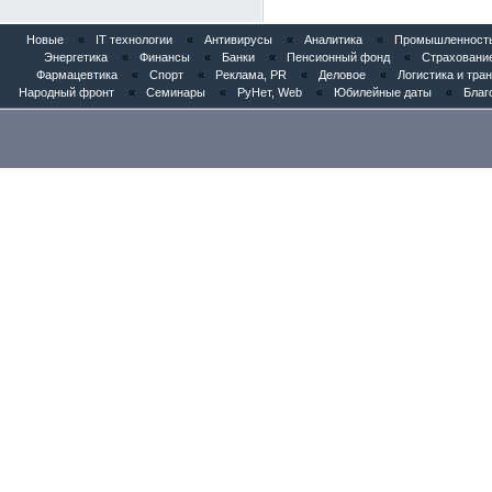
Новые
«
IT технологии
«
Антивирусы
«
Аналитика
«
Промышленность
Энергетика
«
Финансы
«
Банки
«
Пенсионный фонд
«
Страховани
Фармацевтика
«
Спорт
«
Реклама, PR
«
Деловое
«
Логистика и тра
Народный фронт
«
Семинары
«
РуНет, Web
«
Юбилейные даты
«
Благ