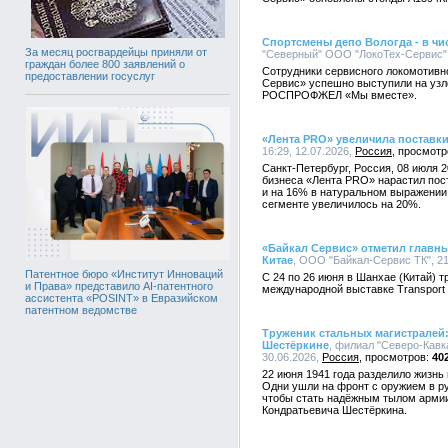
Спортсмены депо Вологда - в чи
За месяц росгвардейцы приняли от
"Северный" ООО "ЛокоТех-Сервис", 
граждан более 800 заявлений о
Сотрудники сервисного локомотивн
предоставлении госуслуг
Сервис» успешно выступили на узл
РОСПРОФЖЕЛ «Мы вместе».
«Лента PRO» увеличила поставки
16:29, 12.07.2026,
Россия
Санкт-Петербург, Россия, 08 июля 2
бизнеса «Лента PRO» нарастил пос
и на 16% в натуральном выражении 
сегменте увеличилось на 20%.
«Байкал Сервис» отметил главн
Китае
, ООО "Байкал-Сервис ТК", 21
Патентное бюро «Институт Инноваций
С 24 по 26 июня в Шанхае (Китай) 
и Права» представило AI-патентного
международной выставке Transport lo
ассистента «POSINT» в Евразийском
патентном ведомстве
Труженик стальных магистралей:
Шестёркине
, филиал "Северо-Кавк
30.06.2026,
Россия
40
22 июня 1941 года разделило жизнь
Одни ушли на фронт с оружием в рук
чтобы стать надёжным тылом армии
Кондратьевича Шестёркина.