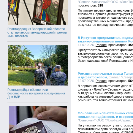
"Северо-Кавказский" ООО «ЛокоТех-
618
По итогам первых шести месяцев 2
«ЛокоТех-Сервис» демонстрирует у
программы тягового подвижного со
производственных мощностей, пред
результатов по ряду ключевых напр
Росгвардеец из Запорожской области
стал призером международной премии
«Мы вместе»
В Иркутске представитель ведом
тактико-специальном занятии Р
14.07.2026,
Россия
45
Представитель Сибирского филиал
тактико-специальном занятии, кот
антитеррористической защищенност
базе подразделений Росгвардии в И
Ромашковое счастье семьи Тани
и дефектоскопом
, филиал "Север
12.07.2026,
Россия
56
В сервисном локомотивном депо «Т
филиала «ЛокоТех-Сервис» трудятся
Росгвардейцы обеспечили
был День семьи, любви и верности.
безопасность во время празднования
как работа на железной дороге сое
Дня ВДВ
ромашка, так точно отражает их жиз
Обновление испытательных стенд
повысило надёжность и скорост
"Северный" ООО "ЛокоТех-Сервис", 
На участках по ремонту автотормо
локомотивном депо Вологда и на с
Сервис» обновлены стенды А1394К