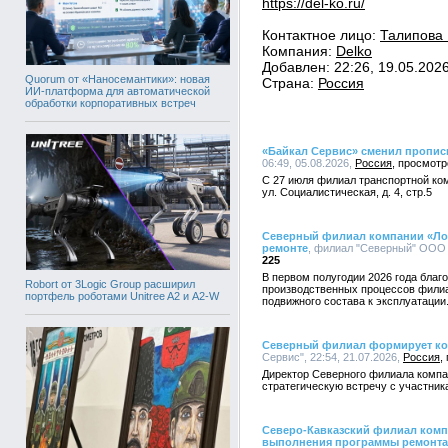
https://del-ko.ru/
Контактное лицо:
Талипова 
Компания:
Delko
Добавлен: 22:26, 19.05.202
Quorum от «Наносемантики»: новая
Страна:
Россия
ИИ-платформа для автоматической
обработки корпоративных встреч
«Байкал Сервис» сменил пропис
06:49, 05.08.2026,
Россия
С 27 июля филиал транспортной ком
ул. Социалистическая, д. 4, стр.5
Северный филиал компании «Лок
ремонте
, филиал "Северный" ООО "
225
В первом полугодии 2026 года благ
Robort от 3Logic Group расширил
производственных процессов филиал
портфель роботами Unitree A2 и A2-W
подвижного состава к эксплуатации
Северный филиал формирует ко
Сервис", 22:54, 21.07.2026,
Россия
Директор Северного филиала компа
стратегическую встречу с участник
Северо-Кавказский филиал комп
выполнения программы ремонта 