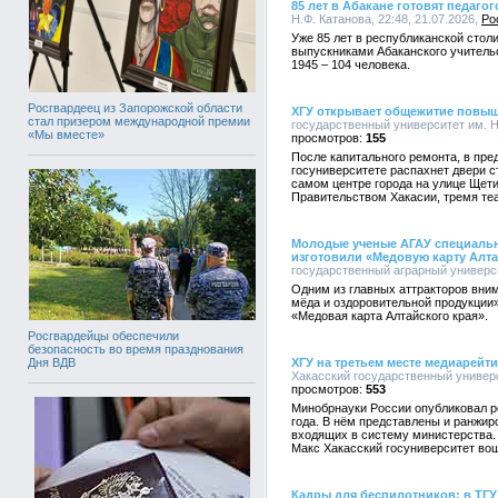
85 лет в Абакане готовят педагог
Н.Ф. Катанова, 22:48, 21.07.2026,
Ро
Уже 85 лет в республиканской столи
выпускниками Абаканского учительс
1945 – 104 человека.
Росгвардеец из Запорожской области
ХГУ открывает общежитие повы
стал призером международной премии
государственный университет им. Н.
«Мы вместе»
155
После капитального ремонта, в пре
госуниверситете распахнет двери 
самом центре города на улице Щети
Правительством Хакасии, тремя те
Молодые ученые АГАУ специальн
изготовили «Медовую карту Алта
государственный аграрный университ
Одним из главных аттракторов вни
мёда и оздоровительной продукции
«Медовая карта Алтайского края».
Росгвардейцы обеспечили
безопасность во время празднования
ХГУ на третьем месте медиарейт
Дня ВДВ
Хакасский государственный универси
553
Минобрнауки России опубликовал р
года. В нём представлены и ранжи
входящих в систему министерства.
Макс Хакасский госуниверситет во
Кадры для беспилотников: в ТГУ