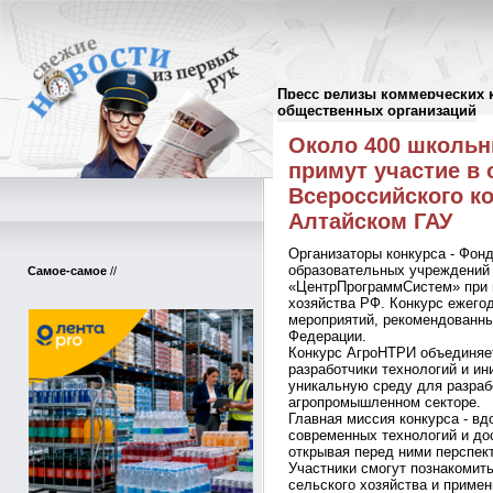
Пресс релизы коммерческих 
Пресс-релизы
//
общественных организаций
Около 400 школьн
примут участие в
Всероссийского к
Алтайском ГАУ
Организаторы конкурса - Фон
образовательных учреждений 
Самое-самое
//
«ЦентрПрограммСистем» при 
хозяйства РФ. Конкурс ежего
мероприятий, рекомендованн
Федерации.
Конкурс АгроНТРИ объединяет
разработчики технологий и и
уникальную среду для разраб
агропромышленном секторе.
Главная миссия конкурса - вд
современных технологий и до
открывая перед ними перспект
Участники смогут познакомит
сельского хозяйства и примен