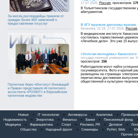
17.07.2026,
Россия
17
В Тольяттинском государственном 
абитуриентов.
За месяц росгвардейцы приняли от
граждан более 800 заявлений о
предоставлении госуслуг
В ХГУ вручили дипломы врачам
,
Катанова, 22:18, 17.07.2026,
Россия
В медицинском институте Хакасског
состоялась торжественная церемон
«Лечебное дело». Это уже 15 выпус
«Золотая молодёжь» Хакасского 
государственный университет им. Н.
156
Работодатели могут найти успешног
госуниверситета. Фото и краткий ра
размещены на страницах электронн
перечислены достижения выпускник
общественной и культурно-творческ
Патентное бюро «Институт Инноваций
и Права» представило AI-патентного
ассистента «POSINT» в Евразийском
патентном ведомстве
Новые
«
IT технологии
«
Антивирусы
«
Аналитика
«
Промышлен
Недвижимость
«
Энергетика
«
Финансы
«
Банки
«
Пенсионный фонд
Медицина
«
Фармацевтика
«
Спорт
«
Реклама, PR
«
Деловое
«
Логи
Общество
«
Народный фронт
«
Семинары
«
РуНет, Web
«
Юб
Прочие со