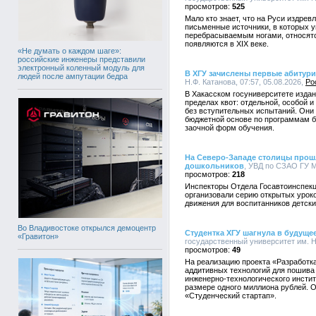
525
Мало кто знает, что на Руси издре
письменные источники, в которых 
перебрасываемым ногами, относятс
появляются в XIX веке.
«Не думать о каждом шаге»:
российские инженеры представили
электронный коленный модуль для
В ХГУ зачислены первые абитур
людей после ампутации бедра
Н.Ф. Катанова, 07:57, 05.08.2026,
Ро
В Хакасском госуниверситете издан 
пределах квот: отдельной, особой 
без вступительных испытаний. Они
бюджетной основе по программам ба
заочной форм обучения.
На Северо-Западе столицы прош
дошкольников
, УВД по СЗАО ГУ М
218
Инспекторы Отдела Госавтоинспекц
организовали серию открытых урок
движения для воспитанников детски
Во Владивостоке открылся демоцентр
Студентка ХГУ шагнула в будуще
«Гравитон»
государственный университет им. Н.
49
На реализацию проекта «Разработк
аддитивных технологий для пошива
инженерно-технологического инстит
размере одного миллиона рублей. О
«Студенческий стартап».