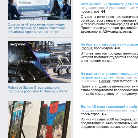
Интерактивный тренажёр для под
государственный университет им. Н.
64
Студенты инженерно-технологическо
руководством старшего преподават
интерактивного тренажёра для дете
Quorum от «Наносемантики»: новая
Проект реализуется при грантовой п
ИИ-платформа для автоматической
дефектологи, АВА-специалисты.
обработки корпоративных встреч
Не бояться говорить на иностра
Россия
420
В Тольяттинском государственном у
которая помогает студентам свобод
иностранном языке.
На развитие стартапов молодые 
четыре млн рублей
, Хакасский го
03.08.2026,
Россия
13
Проекты студентов инженерно-техно
Robort от 3Logic Group расширил
стали победителями всероссийского
портфель роботами Unitree A2 и A2-W
четырёх команд получит по одному 
Более 15 тысяч заявлений от аби
государственный университет им. Н.
117
Из них – свыше 9600 на бюджет, ост
предоставлено 1435 бесплатных ме
среднего профессионального образ