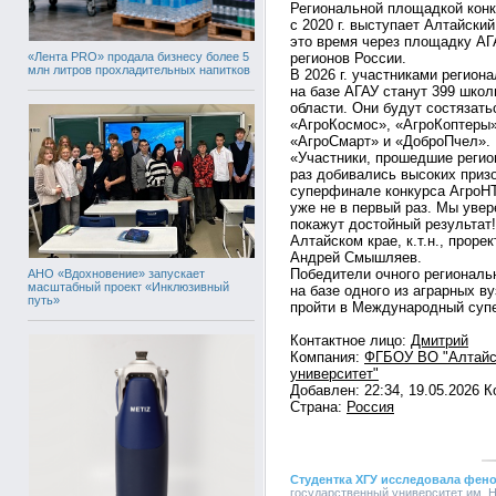
Региональной площадкой конк
с 2020 г. выступает Алтайски
это время через площадку АГ
«Лента PRO» продала бизнесу более 5
регионов России.
млн литров прохладительных напитков
В 2026 г. участниками регион
на базе АГАУ станут 399 школ
области. Они будут состязать
«АгроКосмос», «АгроКоптеры»
«АгроСмарт» и «ДоброПчел».
«Участники, прошедшие регион
раз добивались высоких приз
суперфинале конкурса АгроНТ
уже не в первый раз. Мы увер
покажут достойный результат!»
Алтайском крае, к.т.н., проре
Андрей Смышляев.
Победители очного региональ
АНО «Вдохновение» запускает
масштабный проект «Инклюзивный
на базе одного из аграрных в
путь»
пройти в Международный супе
Контактное лицо:
Дмитрий
Компания:
ФГБОУ ВО "Алтайс
университет"
Добавлен: 22:34, 19.05.2026 
Страна:
Россия
Студентка ХГУ исследовала фено
государственный университет им. Н.