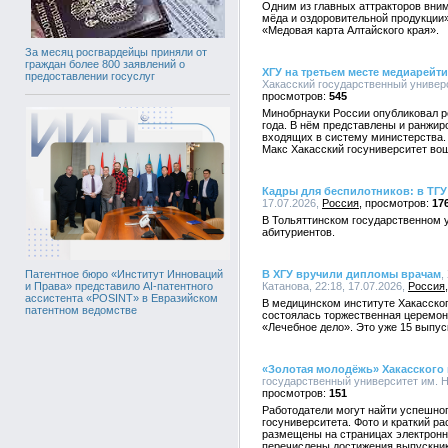
Одним из главных аттракторов вни
мёда и оздоровительной продукции
«Медовая карта Алтайского края».
За месяц росгвардейцы приняли от
граждан более 800 заявлений о
ХГУ на третьем месте медиарейт
предоставлении госуслуг
Хакасский государственный универси
545
Минобрнауки России опубликовал р
года. В нём представлены и ранжи
входящих в систему министерства.
Макс Хакасский госуниверситет во
Кадры для беспилотников: в ТГУ
17.07.2026,
Россия
17
В Тольяттинском государственном 
абитуриентов.
В ХГУ вручили дипломы врачам
,
Патентное бюро «Институт Инноваций
Катанова, 22:18, 17.07.2026,
Россия
и Права» представило AI-патентного
ассистента «POSINT» в Евразийском
В медицинском институте Хакасског
патентном ведомстве
состоялась торжественная церемон
«Лечебное дело». Это уже 15 выпус
«Золотая молодёжь» Хакасского 
государственный университет им. Н.
151
Работодатели могут найти успешног
госуниверситета. Фото и краткий ра
размещены на страницах электронн
перечислены достижения выпускник