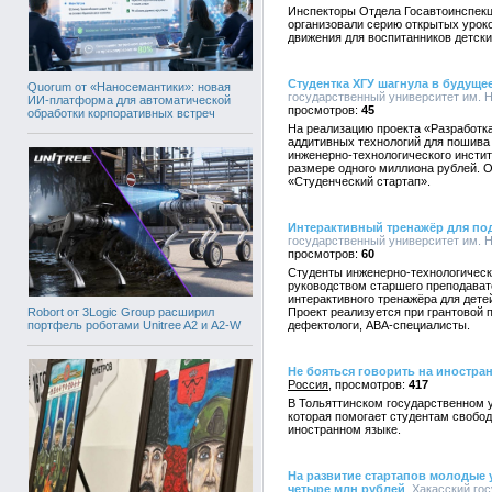
Инспекторы Отдела Госавтоинспекц
организовали серию открытых урок
движения для воспитанников детски
Студентка ХГУ шагнула в будуще
Quorum от «Наносемантики»: новая
государственный университет им. Н.
ИИ-платформа для автоматической
45
обработки корпоративных встреч
На реализацию проекта «Разработк
аддитивных технологий для пошива
инженерно-технологического инстит
размере одного миллиона рублей. О
«Студенческий стартап».
Интерактивный тренажёр для под
государственный университет им. Н.
60
Студенты инженерно-технологическо
руководством старшего преподават
интерактивного тренажёра для дете
Robort от 3Logic Group расширил
Проект реализуется при грантовой п
портфель роботами Unitree A2 и A2-W
дефектологи, АВА-специалисты.
Не бояться говорить на иностра
Россия
417
В Тольяттинском государственном у
которая помогает студентам свобод
иностранном языке.
На развитие стартапов молодые 
четыре млн рублей
, Хакасский го