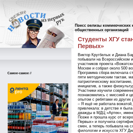
Пресс релизы коммерческих 
Пресс-релизы
//
общественных организаций
Студенты ХГУ ста
Первых»
Виктор Кругбелых и Диана Бар
побывали на Всероссийском и
участников проекта «Вожатск
Москве и собрал около 500 во
Программа сбора включала ст
Самое-самое
//
пяти методическим тактам, м
патриотическому воспитанию,
инициатив, а также физкульт
Участники изучили современны
познакомились с миссией и ц
опытом с ребятами из других 
– Я ещё не работала вожатой,
привлекала: в детстве я была
дважды в МДЦ «Артек», именн
Позже я прошла курс от всер
Первых» и получила сертифик
смен, а теперь побывала на с
филологии и искусств ХГУ Ди