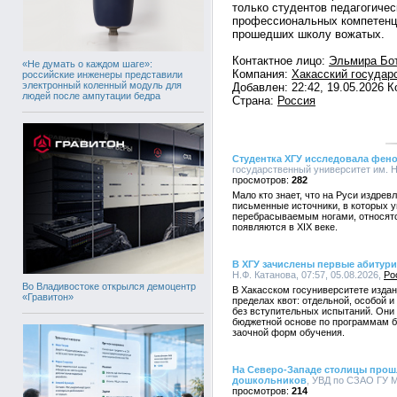
только студентов педагогичес
профессиональных компетенци
прошедших школу вожатых.
Контактное лицо:
Эльмира Бо
«Не думать о каждом шаге»:
Компания:
Хакасский государ
российские инженеры представили
электронный коленный модуль для
Добавлен: 22:42, 19.05.2026 
людей после ампутации бедра
Страна:
Россия
Студентка ХГУ исследовала фено
государственный университет им. Н.
282
Мало кто знает, что на Руси издре
письменные источники, в которых 
перебрасываемым ногами, относятс
появляются в XIX веке.
В ХГУ зачислены первые абитур
Н.Ф. Катанова, 07:57, 05.08.2026,
Ро
Во Владивостоке открылся демоцентр
В Хакасском госуниверситете издан 
«Гравитон»
пределах квот: отдельной, особой 
без вступительных испытаний. Они
бюджетной основе по программам ба
заочной форм обучения.
На Северо-Западе столицы прош
дошкольников
, УВД по СЗАО ГУ М
214