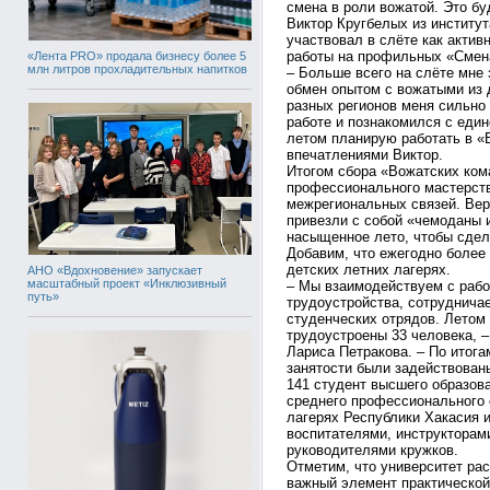
смена в роли вожатой. Это бу
Виктор Кругбелых из институт
участвовал в слёте как актив
работы на профильных «Смен
«Лента PRO» продала бизнесу более 5
млн литров прохладительных напитков
– Больше всего на слёте мне 
обмен опытом с вожатыми из д
разных регионов меня сильно 
работе и познакомился с еди
летом планирую работать в «
впечатлениями Виктор.
Итогом сбора «Вожатских ко
профессионального мастерств
межрегиональных связей. Вер
привезли с собой «чемоданы и
насыщенное лето, чтобы сде
Добавим, что ежегодно более 
детских летних лагерях.
АНО «Вдохновение» запускает
масштабный проект «Инклюзивный
– Мы взаимодействуем с рабо
путь»
трудоустройства, сотруднича
студенческих отрядов. Летом
трудоустроены 33 человека, –
Лариса Петракова. – По итога
занятости были задействован
141 студент высшего образов
среднего профессионального 
лагерях Республики Хакасия и
воспитателями, инструкторам
руководителями кружков.
Отметим, что университет ра
важный элемент практической