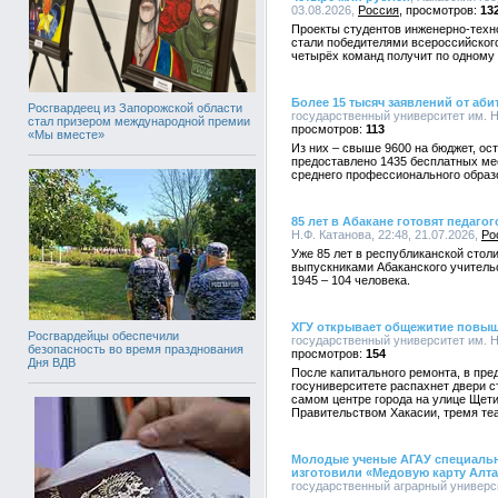
03.08.2026,
Россия
13
Проекты студентов инженерно-техно
стали победителями всероссийского
четырёх команд получит по одному 
Более 15 тысяч заявлений от аби
Росгвардеец из Запорожской области
государственный университет им. Н.
стал призером международной премии
113
«Мы вместе»
Из них – свыше 9600 на бюджет, ост
предоставлено 1435 бесплатных ме
среднего профессионального образ
85 лет в Абакане готовят педагог
Н.Ф. Катанова, 22:48, 21.07.2026,
Ро
Уже 85 лет в республиканской столи
выпускниками Абаканского учительс
1945 – 104 человека.
ХГУ открывает общежитие повы
Росгвардейцы обеспечили
государственный университет им. Н.
безопасность во время празднования
154
Дня ВДВ
После капитального ремонта, в пре
госуниверситете распахнет двери 
самом центре города на улице Щети
Правительством Хакасии, тремя те
Молодые ученые АГАУ специальн
изготовили «Медовую карту Алта
государственный аграрный университ