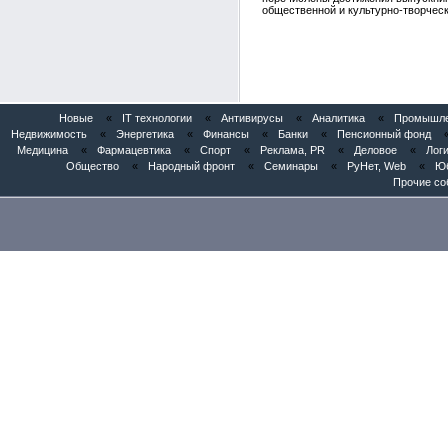
общественной и культурно-творческ
Новые
«
IT технологии
«
Антивирусы
«
Аналитика
«
Промышлен
Недвижимость
«
Энергетика
«
Финансы
«
Банки
«
Пенсионный фонд
Медицина
«
Фармацевтика
«
Спорт
«
Реклама, PR
«
Деловое
«
Логи
Общество
«
Народный фронт
«
Семинары
«
РуНет, Web
«
Юб
Прочие со