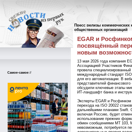
Пресс релизы коммерческих 
Пресс-релизы
//
общественных организаций
EGAR и Росфинком
посвящённый пере
новым возможно
13 мая 2026 года компания E
Ассоциацией Участников Фин
провела специализированный 
Самое-самое
//
международный стандарт ISO
для его автоматизации. В веб
представителей финансового 
обсудили ключевые этапы миг
ИТ-ландшафт банка и инструм
Эксперты EGAR и Росфинком 
перехода на ISO 20022 станов
дальнейшими планами Swift. С
включая Россию, будет отмен
использование прежних форма
обмен сообщениями MT 103, M
невозможным, потребуется пе
дополнительных правил вали