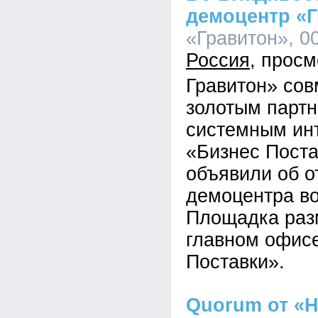
демоцентр «
«Гравитон», 00
Россия
Гравитон» сов
золотым парт
системным ин
«Бизнес Пост
объявили об о
демоцентра во
Площадка раз
главном офис
Поставки».
Quorum от «Н