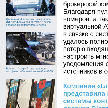
брокерской ко
Благодаря пу
номеров, а та
Quorum от «Наносемантики»: новая
ИИ-платформа для автоматической
виртуальной 
обработки корпоративных встреч
в связке с си
удалось полно
потерю входящ
настроить мг
уведомления 
Robort от 3Logic Group расширил
источников в 
портфель роботами Unitree A2 и A2-W
Компания «Б
представила
системы конт