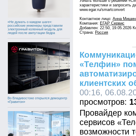
Узнать больше о решении «С
характеристики и запросить д
www.egar.ru/smartconvert
Контактное лицо:
Анна Мишин
«Не думать о каждом шаге»:
Компания:
ЕГАР Сервис
российские инженеры представили
Добавлен: 22:50, 19.05.2026 
электронный коленный модуль для
Страна:
Россия
людей после ампутации бедра
Коммуникаци
«Телфин» по
автоматизир
клиентских 
00:16, 06.08.2
Во Владивостоке открылся демоцентр
1
«Гравитон»
Провайдер ко
сервисов «Те
возможности т