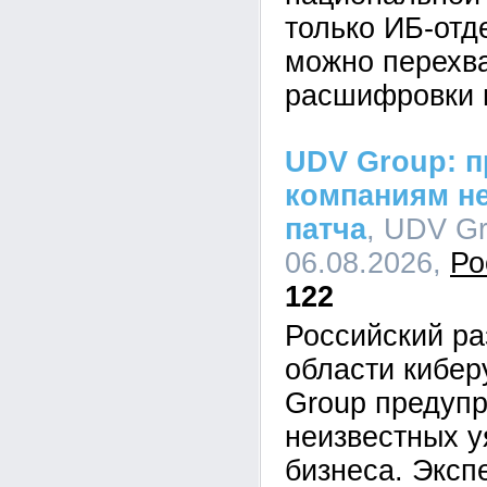
только ИБ-отд
можно перехва
расшифровки 
UDV Group: п
компаниям не
патча
, UDV Gr
06.08.2026,
Ро
122
Российский ра
области кибе
Group предупр
неизвестных у
бизнеса. Эксп