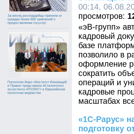
00:14, 06.08.2
1
За месяц росгвардейцы приняли от
граждан более 800 заявлений о
предоставлении госуслуг
«эВ-групп» ав
кадровый док
базе платформ
позволило в р
оформление р
сократить объ
операций и у
Патентное бюро «Институт Инноваций
и Права» представило AI-патентного
кадровые про
ассистента «POSINT» в Евразийском
патентном ведомстве
масштабах все
«1С-Рарус» н
подготовку о