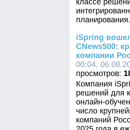
классе решен
интегрированн
планирования
iSpring воше
CNews500: кр
компании Ро
00:04, 06.08.2
1
Компания iSpr
решений для к
онлайн-обучен
число крупне
компаний Росс
2025 года в е