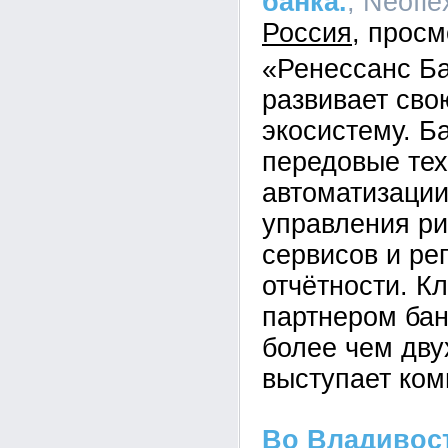
банка.
, Neofle
Россия
«Ренессанс Б
развивает св
экосистему. Б
передовые тех
автоматизации
управления ри
сервисов и ре
отчётности. К
партнером бан
более чем дву
выступает ком
Во Владивос