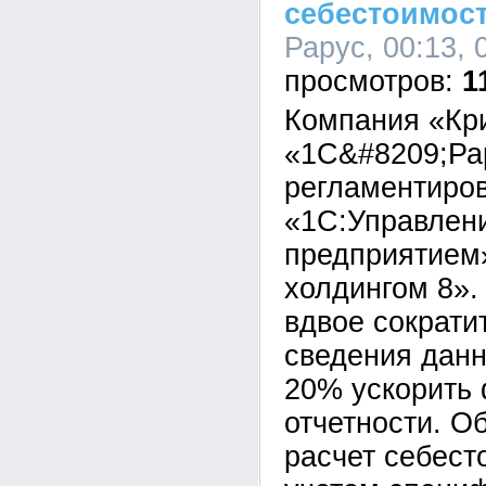
себестоимост
Рарус, 00:13, 
1
Компания «Кр
«1С&#8209;Ра
регламентиров
«1С:Управлен
предприятием
холдингом 8».
вдвое сократи
сведения данн
20% ускорить
отчетности. О
расчет себест