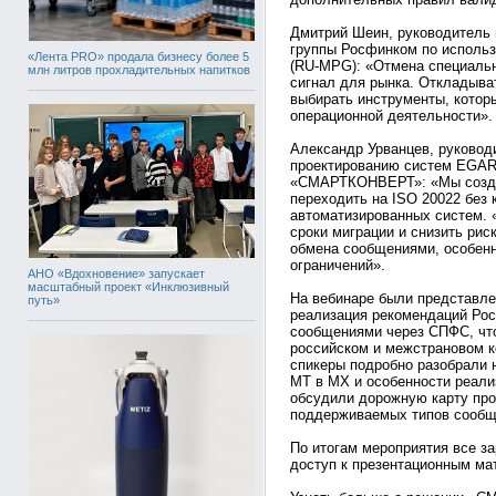
Дмитрий Шеин, руководитель 
группы Росфинком по исполь
«Лента PRO» продала бизнесу более 5
(RU-MPG): «Отмена специальн
млн литров прохладительных напитков
сигнал для рынка. Откладыв
выбирать инструменты, которы
операционной деятельности».
Александр Урванцев, руковод
проектированию систем EGAR 
«СМАРТКОНВЕРТ»: «Мы создал
переходить на ISO 20022 без
автоматизированных систем.
сроки миграции и снизить ри
обмена сообщениями, особенн
ограничений».
АНО «Вдохновение» запускает
масштабный проект «Инклюзивный
На вебинаре были представ
путь»
реализация рекомендаций Ро
сообщениями через СПФС, что
российском и межстрановом ко
спикеры подробно разобрали
MT в MX и особенности реали
обсудили дорожную карту про
поддерживаемых типов сообщ
По итогам мероприятия все з
доступ к презентационным ма