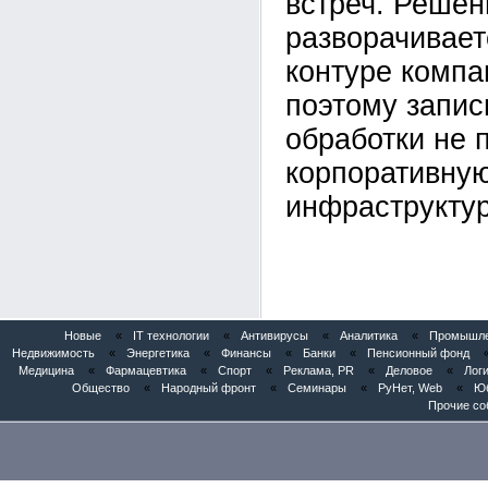
встреч. Решен
разворачивает
контуре компан
поэтому запис
обработки не 
корпоративну
инфраструктур
Новые
«
IT технологии
«
Антивирусы
«
Аналитика
«
Промышлен
Недвижимость
«
Энергетика
«
Финансы
«
Банки
«
Пенсионный фонд
Медицина
«
Фармацевтика
«
Спорт
«
Реклама, PR
«
Деловое
«
Логи
Общество
«
Народный фронт
«
Семинары
«
РуНет, Web
«
Юб
Прочие со