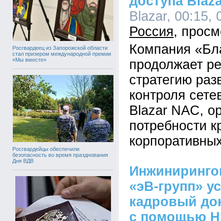
доступа Blaza
Blazar, 00:15, 
Россия
Компания «Бл
Росгвардеец из Запорожской области
стал призером международной премии
«Мы вместе»
продолжает р
стратегию раз
контроля сете
Blazar NAC, о
потребности к
корпоративных
Росгвардейцы обеспечили
безопасность во время празднования
Дня ВДВ
Инжиниринго
«эВ-групп» у
кадровый до
с помощью H