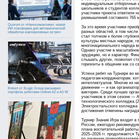
индивидуальные отборочные и
школьников и студентов колле
участники проекта ответили н
размышлений составило 765 м
Quorum от «Наносемантики»: новая
За это время участники прио
ИИ-платформа для автоматической
разных областей, в том числе
обработки корпоративных встреч
стал толчком к более глубоко
культуры местных народов, ге
многонационального народа в
Однако участие в масштабном
эрудицию, но и характер. Фин
слышать других, позволил ста
горизонты в общении как со с
Успехи ребят на Турнире во 
педагогам-координаторам, ко
интеллектуалов. Многие из н
движении — и как организатор
Robort от 3Logic Group расширил
викторин. Среди лучших орга
портфель роботами Unitree A2 и A2-W
участников в этом сезоне — 
технологического колледжа (2
Электростальского колледжа М
достижения отмечены награда
Турнир Знание.Игра входит в
России, ежегодно рекомендуе
плана воспитательной работы
2025–2026 гг. продолжается Т
по лицензии правообладателя