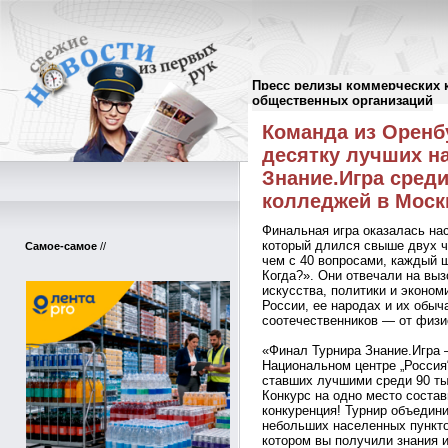
Пресс релизы коммерческих 
Пресс-релизы
//
общественных организаций
Команда из Оренб
десятку лучших н
Знание.Игра сред
колледжей в Моск
Финальная игра оказалась н
который длился свыше двух ч
Самое-самое
//
чем с 40 вопросами, каждый 
Когда?». Они отвечали на выз
искусства, политики и эконом
России, ее народах и их обыч
соотечественников — от физи
«Финал Турнира Знание.Игра 
Национальном центре „Россия
ставших лучшими среди 90 ты
Конкурс на одно место соста
конкуренция! Турнир объедини
небольших населенных пункто
котором вы получили знания и