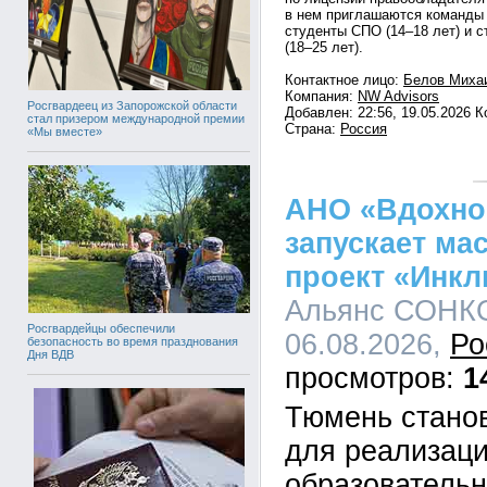
в нем приглашаются команды 
студенты СПО (14–18 лет) и 
(18–25 лет).
Контактное лицо:
Белов Миха
Компания:
NW Advisors
Росгвардеец из Запорожской области
Добавлен: 22:56, 19.05.2026 
стал призером международной премии
Страна:
Россия
«Мы вместе»
АНО «Вдохно
запускает м
проект «Инк
Альянс СОНКО
Росгвардейцы обеспечили
06.08.2026,
Ро
безопасность во время празднования
Дня ВДВ
1
Тюмень стано
для реализаци
образовательн