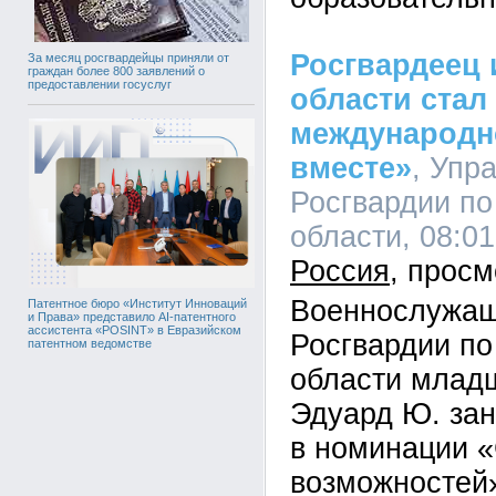
Росгвардеец 
За месяц росгвардейцы приняли от
граждан более 800 заявлений о
предоставлении госуслуг
области стал
международн
вместе»
, Упр
Росгвардии по
области, 08:01
Россия
Военнослужащ
Патентное бюро «Институт Инноваций
и Права» представило AI-патентного
ассистента «POSINT» в Евразийском
Росгвардии по
патентном ведомстве
области млад
Эдуард Ю. зан
в номинации 
возможностей