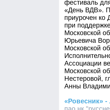
фестиваль дл
«День ВДВ». П
приурочен ко 
при поддержке
Московской о
Юрьевича Вор
Московской об
Исполнительно
Ассоциации в
Московской об
Нестеровой, г
Анны Владими
«Ровесник» - 
пао нк "руссне