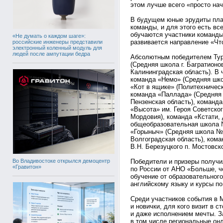
этом лучше всего «просто нач
В будущем юные эрудиты пла
команды, и для этого есть вс
обучаются участники команды
«Не думать о каждом шаге»:
развивается направление «Чт
российские инженеры представили
электронный коленный модуль для
людей после ампутации бедра
Абсолютным победителем Тур
(Средняя школа г. Багратионо
Калининградская область). В 
команда «Немо» (Средняя шко
«Кот в ящике» (Политехническ
команда «Паллада» (Средняя 
Пензенская область), команд
«Высота» им. Героя Советско
Мордовия), команда «Кстати,
общеобразовательная школа №
«Горыныч» (Средняя школа №1
Волгоградская область), ком
В.Н. Березуцкого п. Мостовск
Во Владивостоке открылся демоцентр
Победители и призеры получил
«Гравитон»
по России от АНО «Больше, ч
обучение от образовательного
английскому языку и курсы п
Среди участников события в 
и новички, для кого визит в
и даже исполнением мечты. З
в том числе региональные онл