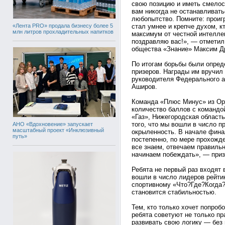
свою позицию и иметь смелост
вам никогда не останавливать
любопытство. Помните: проигр
«Лента PRO» продала бизнесу более 5
стал умнее и крепче духом, к
млн литров прохладительных напитков
максимум от честной интелле
поздравляю вас!», — отметил
общества «Знание» Максим Д
По итогам борьбы были опред
призеров. Награды им вручил
руководителя Федерального а
Аширов.
Команда «Плюс Минус» из Оре
количество баллов с командо
«Газ», Нижегородская область
того, что мы вошли в число 
АНО «Вдохновение» запускает
масштабный проект «Инклюзивный
окрыленность. В начале фина
путь»
постепенно, по мере прохожде
все знаем, отвечаем правильн
начинаем побеждать», — приз
Ребята не первый раз входят
вошли в число лидеров рейти
спортивному «Что?Где?Когда?»
становится стабильностью.
Тем, кто только хочет попроб
ребята советуют не только пр
развивать свою логику — без 