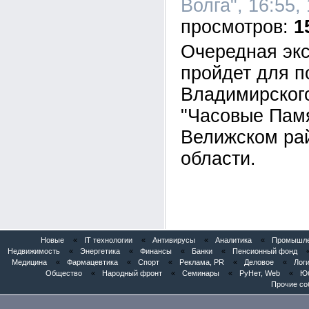
Волга", 16:55,
1
Очередная экс
пройдет для п
Владимирског
"Часовые Памя
Велижском ра
области.
Новые
«
IT технологии
«
Антивирусы
«
Аналитика
«
Промышлен
Недвижимость
«
Энергетика
«
Финансы
«
Банки
«
Пенсионный фонд
Медицина
«
Фармацевтика
«
Спорт
«
Реклама, PR
«
Деловое
«
Логи
Общество
«
Народный фронт
«
Семинары
«
РуНет, Web
«
Юб
Прочие со