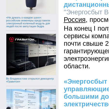
дистанционн
"Энергосбыт Во
«Не думать о каждом шаге»:
Россия
российские инженеры представили
электронный коленный модуль для
людей после ампутации бедра
На конец I по
сервисы комп
почти свыше 2
гарантирующе
электроэнерги
области.
Во Владивостоке открылся демоцентр
«Энергосбыт 
«Гравитон»
управляющие
большими до
электричеств