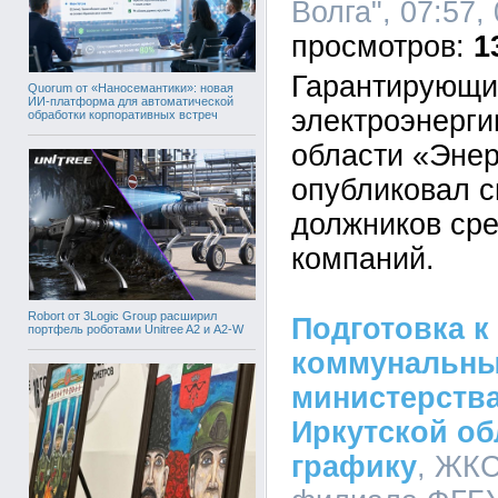
Волга", 07:57,
1
Гарантирующи
Quorum от «Наносемантики»: новая
ИИ-платформа для автоматической
электроэнерги
обработки корпоративных встреч
области «Энер
опубликовал с
должников ср
компаний.
Robort от 3Logic Group расширил
Подготовка к
портфель роботами Unitree A2 и A2-W
коммунальны
министерств
Иркутской об
графику
, ЖКС