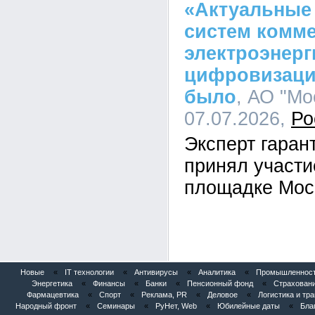
«Актуальные
систем комме
электроэнерг
цифровизаци
было
, АО "Мо
07.07.2026,
Ро
Эксперт гара
принял участи
площадке Мос
Новые
«
IT технологии
«
Антивирусы
«
Аналитика
«
Промышленность
Энергетика
«
Финансы
«
Банки
«
Пенсионный фонд
«
Страхован
Фармацевтика
«
Спорт
«
Реклама, PR
«
Деловое
«
Логистика и тр
Народный фронт
«
Семинары
«
РуНет, Web
«
Юбилейные даты
«
Бла