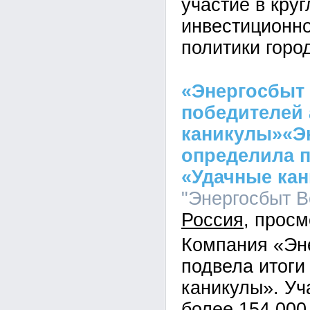
участие в кру
инвестиционн
политики горо
«Энергосбыт
победителей 
каникулы»«Э
определила 
«Удачные ка
"Энергосбыт Во
Россия
Компания «Эн
подвела итоги
каникулы». Уч
более 154 000