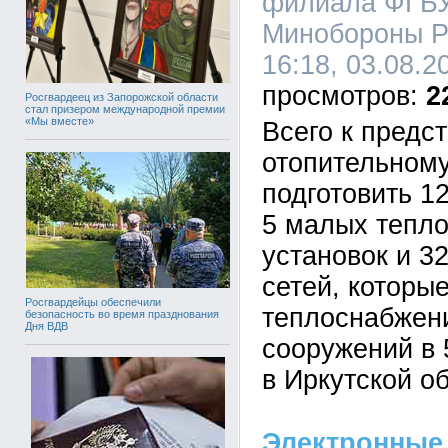
филиала ФГБ
Минобороны Р
16:18, 03.08.2
2
Росгвардеец из Запорожской области
стал призером международной премии
«Мы вместе»
Всего к предс
отопительному
подготовить 1
5 малых тепл
установок и 3
сетей, которы
Росгвардейцы обеспечили
теплоснабжени
безопасность во время празднования
Дня ВДВ
сооружений в 
в Иркутской о
Электронные 