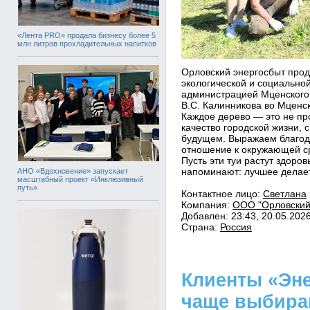
«Лента PRO» продала бизнесу более 5
млн литров прохладительных напитков
Орловский энергосбыт прод
экологической и социальной
администрацией Мценского
В.С. Калинникова во Мценс
Каждое дерево — это не про
качество городской жизни, 
будущем. Выражаем благод
отношение к окружающей с
Пусть эти туи растут здоро
напоминают: лучшее делает
АНО «Вдохновение» запускает
масштабный проект «Инклюзивный
путь»
Контактное лицо:
Светлана
Компания:
ООО "Орловский
Добавлен: 23:43, 20.05.202
Страна:
Россия
Клиенты «Эне
чаще выбира