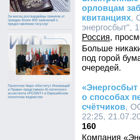
орловцам за
квитанциях
,
За месяц росгвардейцы приняли от
граждан более 800 заявлений о
предоставлении госуслуг
энергосбыт", 1
Россия
Больше никаки
под горой бум
очередей.
«Энергосбыт
Патентное бюро «Институт Инноваций
и Права» представило AI-патентного
ассистента «POSINT» в Евразийском
о способах п
патентном ведомстве
счётчиков
, О
22:25, 21.07.2
160
Компания «Эн