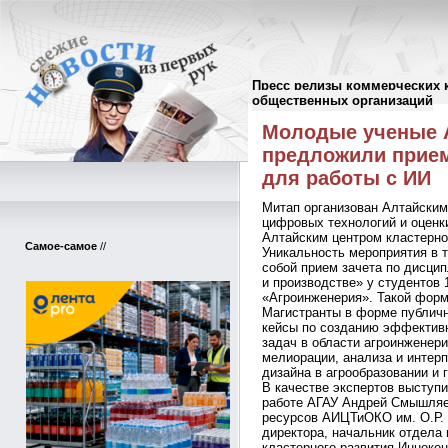
Пресс релизы коммерческих 
Пресс-релизы
//
общественных организаций
Молодые ученые А
предложили прием
для работы с ИИ
Митап организован Алтайским
цифровых технологий и оценки
Алтайским центром кластерно
Самое-самое
//
Уникальность мероприятия в 
собой прием зачета по дисци
и производстве» у студентов 
«Агроинженерия». Такой форм
Магистранты в форме публичн
кейсы по созданию эффектив
задач в области агроинженер
мелиорации, анализа и интер
дизайна в агрообразовании и 
В качестве экспертов выступи
работе АГАУ Андрей Смышляе
ресурсов АИЦТиОКО им. О.Р. 
директора, начальник отдела
кластерного развития Иннокен