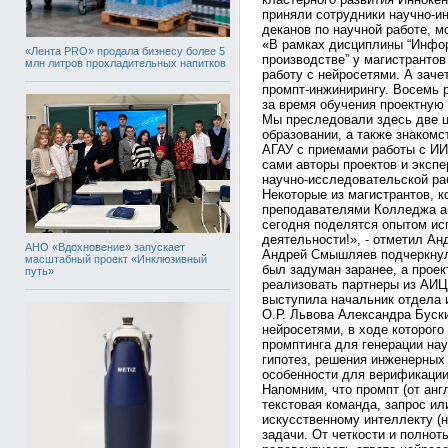
приняли сотрудники научно-и
деканов по научной работе, м
«В рамках дисциплины “Инфор
«Лента PRO» продала бизнесу более 5
производстве” у магистранто
млн литров прохладительных напитков
работу с нейросетями. А заче
промпт-инжинирингу. Восемь р
за время обучения проектную 
Мы преследовали здесь две ц
образовании, а также знаком
АГАУ с приемами работы с ИИ
сами авторы проектов и экспер
научно-исследовательской ра
Некоторые из магистрантов, к
преподавателями Колледжа а
сегодня поделятся опытом ис
деятельности!», - отметил А
АНО «Вдохновение» запускает
Андрей Смышляев подчеркнул,
масштабный проект «Инклюзивный
был задуман заранее, а проек
путь»
реализовать партнеры из АИЦ
выступила начальник отдела
О.Р. Львова Александра Буски
нейросетями, в ходе которого
промптинга для генерации на
гипотез, решения инженерных
особенности для верификации 
Напомним, что промпт (от англ
текстовая команда, запрос ил
искусственному интеллекту (
задачи. От четкости и полнот