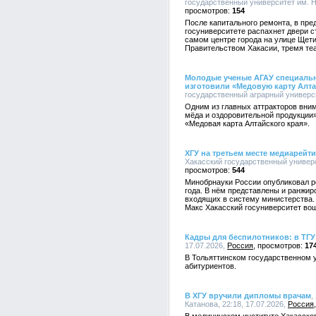
государственный университет им. Н.
154
После капитального ремонта, в пре
госуниверситете распахнет двери 
самом центре города на улице Щети
Правительством Хакасии, тремя те
Молодые ученые АГАУ специальн
изготовили «Медовую карту Алта
государственный аграрный университ
Одним из главных аттракторов вни
мёда и оздоровительной продукции
«Медовая карта Алтайского края».
ХГУ на третьем месте медиарейт
Хакасский государственный универси
544
Минобрнауки России опубликовал р
года. В нём представлены и ранжи
входящих в систему министерства.
Макс Хакасский госуниверситет во
Кадры для беспилотников: в ТГУ
17.07.2026,
Россия
17
В Тольяттинском государственном 
абитуриентов.
В ХГУ вручили дипломы врачам
,
Катанова, 22:18, 17.07.2026,
Россия