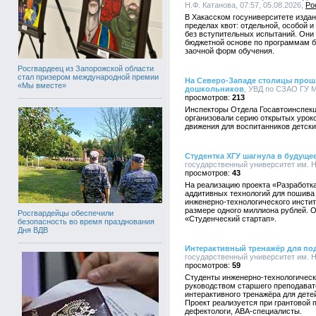
Н.Ф. Катанова, 07:57, 05.08.2026,
Ро
В Хакасском госуниверситете издан 
пределах квот: отдельной, особой 
без вступительных испытаний. Они
бюджетной основе по программам ба
заочной форм обучения.
Росгвардеец из Запорожской области
стал призером международной премии
На Северо-Западе столицы прош
«Мы вместе»
дошкольников
, УВД по СЗАО ГУ М
213
Инспекторы Отдела Госавтоинспекц
организовали серию открытых урок
движения для воспитанников детски
Студентка ХГУ шагнула в будуще
государственный университет им. Н.
43
На реализацию проекта «Разработк
аддитивных технологий для пошива
инженерно-технологического инстит
размере одного миллиона рублей. О
Росгвардейцы обеспечили
«Студенческий стартап».
безопасность во время празднования
Дня ВДВ
Интерактивный тренажёр для под
государственный университет им. Н.
59
Студенты инженерно-технологическо
руководством старшего преподават
интерактивного тренажёра для дете
Проект реализуется при грантовой п
дефектологи, АВА-специалисты.