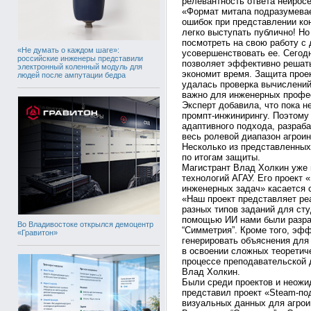
релевантность ответа нейросе
«Формат митапа подразумевае
ошибок при представлении ко
легко выступать публично! Но
посмотреть на свою работу с
«Не думать о каждом шаге»:
усовершенствовать ее. Сегод
российские инженеры представили
позволяет эффективно решать
электронный коленный модуль для
экономит время. Защита проек
людей после ампутации бедра
удалась проверка вычислений
важно для инженерных профес
Эксперт добавила, что пока н
промпт-инжинирингу. Поэтому
адаптивного подхода, разра
весь ролевой диапазон агрои
Несколько из представленных
по итогам защиты.
Магистрант Влад Холкин уже
технологий АГАУ. Его проект
инженерных задач» касается 
«Наш проект представляет ре
разных типов заданий для ст
помощью ИИ нами были разраб
Во Владивостоке открылся демоцентр
“Симметрия”. Кроме того, эф
«Гравитон»
генерировать объяснения для
в освоении сложных теоретиче
процессе преподавательской 
Влад Холкин.
Были среди проектов и неожи
представил проект «Steam-по
визуальных данных для агрои