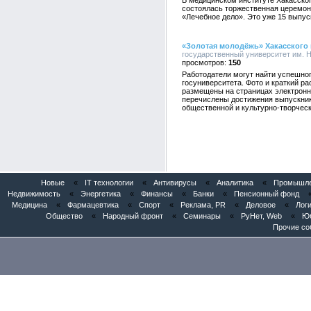
В медицинском институте Хакасског
состоялась торжественная церемон
«Лечебное дело». Это уже 15 выпус
«Золотая молодёжь» Хакасского 
государственный университет им. Н.
150
Работодатели могут найти успешног
госуниверситета. Фото и краткий ра
размещены на страницах электронн
перечислены достижения выпускник
общественной и культурно-творческ
Новые
«
IT технологии
«
Антивирусы
«
Аналитика
«
Промышлен
Недвижимость
«
Энергетика
«
Финансы
«
Банки
«
Пенсионный фонд
Медицина
«
Фармацевтика
«
Спорт
«
Реклама, PR
«
Деловое
«
Логи
Общество
«
Народный фронт
«
Семинары
«
РуНет, Web
«
Юб
Прочие со