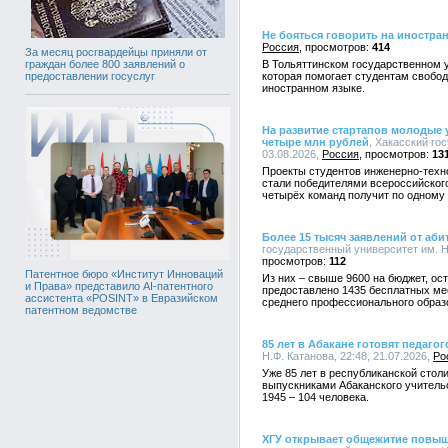
Не бояться говорить на иностра
Россия
414
За месяц росгвардейцы приняли от
В Тольяттинском государственном у
граждан более 800 заявлений о
которая помогает студентам свобод
предоставлении госуслуг
иностранном языке.
На развитие стартапов молодые 
четыре млн рублей
, Хакасский го
03.08.2026,
Россия
13
Проекты студентов инженерно-техно
стали победителями всероссийского
четырёх команд получит по одному 
Более 15 тысяч заявлений от аби
государственный университет им. Н.
112
Патентное бюро «Институт Инноваций
Из них – свыше 9600 на бюджет, ост
и Права» представило AI-патентного
предоставлено 1435 бесплатных ме
ассистента «POSINT» в Евразийском
среднего профессионального образ
патентном ведомстве
85 лет в Абакане готовят педагог
Н.Ф. Катанова, 22:48, 21.07.2026,
Ро
Уже 85 лет в республиканской столи
выпускниками Абаканского учительс
1945 – 104 человека.
ХГУ открывает общежитие повы