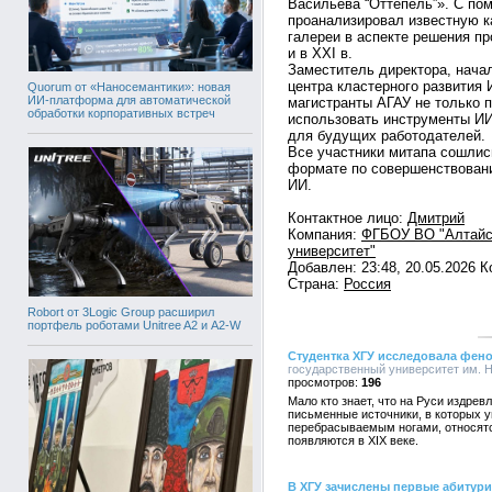
Васильева “Оттепель”». С по
проанализировал известную ка
галереи в аспекте решения п
и в XXI в.
Заместитель директора, нача
центра кластерного развития 
Quorum от «Наносемантики»: новая
ИИ-платформа для автоматической
магистранты АГАУ не только
обработки корпоративных встреч
использовать инструменты ИИ
для будущих работодателей.
Все участники митапа сошлис
формате по совершенствован
ИИ.
Контактное лицо:
Дмитрий
Компания:
ФГБОУ ВО "Алтайс
университет"
Добавлен: 23:48, 20.05.2026 
Страна:
Россия
Robort от 3Logic Group расширил
портфель роботами Unitree A2 и A2-W
Студентка ХГУ исследовала фено
государственный университет им. Н.
196
Мало кто знает, что на Руси издре
письменные источники, в которых 
перебрасываемым ногами, относятс
появляются в XIX веке.
В ХГУ зачислены первые абитур