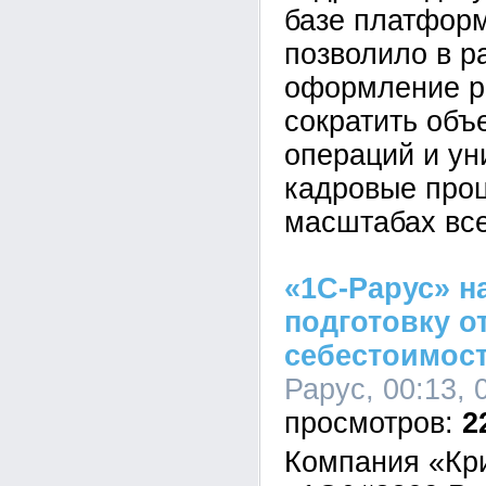
базе платформ
позволило в р
оформление р
сократить объ
операций и у
кадровые про
масштабах все
«1С-Рарус» н
подготовку о
себестоимост
Рарус, 00:13, 
2
Компания «Кр