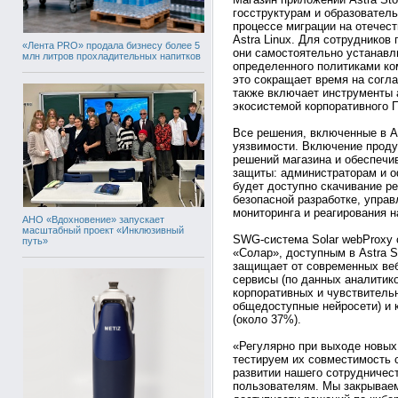
госструктурам и образовател
процессе миграции на отечес
Astra Linux. Для сотруднико
«Лента PRO» продала бизнесу более 5
они самостоятельно устанав
млн литров прохладительных напитков
определенного политиками ко
это сокращает время на согла
также включает инструменты 
экосистемой корпоративного 
Все решения, включенные в As
уязвимости. Включение проду
решений магазина и обеспечи
защиты: администраторам и 
будет доступно скачивание р
безопасной разработке, упра
мониторинга и реагирования н
АНО «Вдохновение» запускает
масштабный проект «Инклюзивный
SWG-система Solar webProxy
путь»
«Солар», доступным в Astra S
защищает от современных веб
сервисы (по данных аналитико
корпоративных и чувствитель
общедоступные нейросети) и 
(около 37%).
«Регулярно при выходе новых
тестируем их совместимость 
развитии нашего сотрудничес
пользователям. Мы закрываем