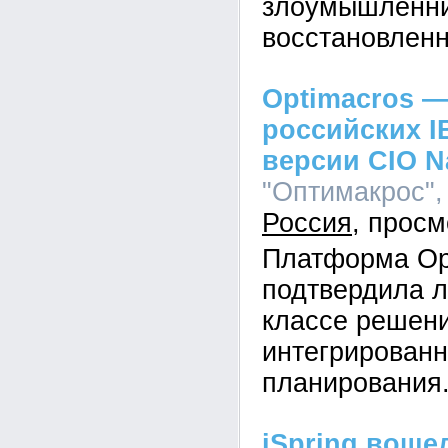
злоумышленник
восстановленн
Optimacros —
российских I
версии CIO N
"Оптимакрос", 
Россия
Платформа Op
подтвердила л
классе решен
интегрированн
планирования
iSpring воше