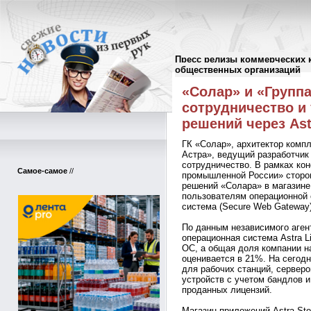
Пресс релизы коммерческих 
Пресс-релизы
//
общественных организаций
«Солар» и «Групп
сотрудничество и
решений через Ast
ГК «Солар», архитектор компл
Астра», ведущий разработчик
сотрудничество. В рамках к
Самое-самое
//
промышленной России» сторо
решений «Солара» в магазине 
пользователям операционной 
система (Secure Web Gateway)
По данным независимого агент
операционная система Astra 
ОС, а общая доля компании н
оценивается в 21%. На сегодн
для рабочих станций, сервер
устройств с учетом бандлов и
проданных лицензий.
Магазин приложений Astra St