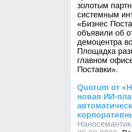
золотым парт
системным ин
«Бизнес Пост
объявили об о
демоцентра во
Площадка раз
главном офис
Поставки».
Quorum от «Н
новая ИИ-пл
автоматическ
корпоративн
Наносемантика