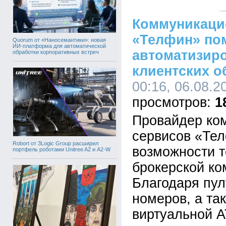
Коммуникаци
«Телфин» по
Quorum от «Наносемантики»: новая
ИИ-платформа для автоматической
автоматизир
обработки корпоративных встреч
клиентских 
00:16, 06.08.2
1
Провайдер ко
сервисов «Те
Robort от 3Logic Group расширил
возможности т
портфель роботами Unitree A2 и A2-W
брокерской ко
Благодаря пу
номеров, а та
виртуальной 