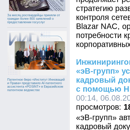
стратегию раз
контроля сете
За месяц росгвардейцы приняли от
граждан более 800 заявлений о
предоставлении госуслуг
Blazar NAC, о
потребности к
корпоративных
Инжиниринго
«эВ-групп» у
кадровый до
Патентное бюро «Институт Инноваций
и Права» представило AI-патентного
с помощью H
ассистента «POSINT» в Евразийском
патентном ведомстве
00:14, 06.08.2
1
«эВ-групп» ав
кадровый док