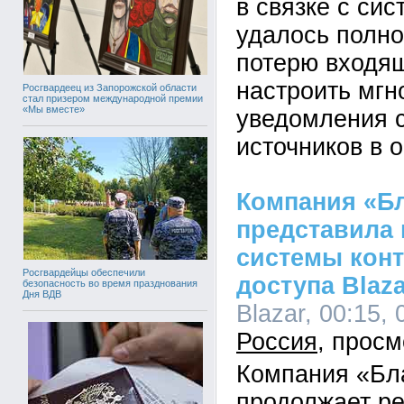
в связке с си
удалось полно
потерю входящ
настроить мг
Росгвардеец из Запорожской области
стал призером международной премии
«Мы вместе»
уведомления 
источников в 
Компания «Б
представила
системы конт
Росгвардейцы обеспечили
доступа Blaza
безопасность во время празднования
Дня ВДВ
Blazar, 00:15, 
Россия
Компания «Бл
продолжает р