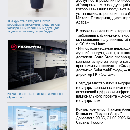
доступности решений по кибе
«Соларом» – это следующий ш
которой заказчики получают в
устанавливать решения на раб
Михаил Геллерман, директор 
«Не думать о каждом шаге»:
Астра».
российские инженеры представили
электронный коленный модуль для
В рамках соглашения стороны
людей после ампутации бедра
требований к функциональнос
сканирование на уязвимости)
с ОС Astra Linux.
«Импортозамещение переходит 
лучший продукт, а тот, кто с
доставки. Astra Store превра
корпоративную витрину, в кот
программные продукты «Солар
доступно Solar webProxy», ─
директор ГК «Солар».
Сотрудничество двух вендоро
государственной политики в 
безопасной цифровой инфраст
Во Владивостоке открылся демоцентр
национального проекта «Эко
«Гравитон»
государства».
Контактное лицо:
Наумов Алек
Компания:
"Группа Астра"
Добавлен: 20:35, 21.05.2026 
Страна:
Россия