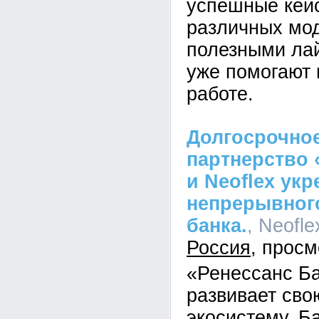
успешные кей
различных мо
полезными ла
уже помогают 
работе.
Долгосрочное
партнерство 
и Neoflex ук
непрерывного
банка.
, Neofle
Россия
«Ренессанс Б
развивает св
экосистему. Б