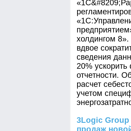
«1С&#8209;Ра
регламентиров
«1С:Управлен
предприятием
холдингом 8».
вдвое сократи
сведения данн
20% ускорить
отчетности. О
расчет себест
учетом специ
энергозатратн
3Logic Group
продаж новой