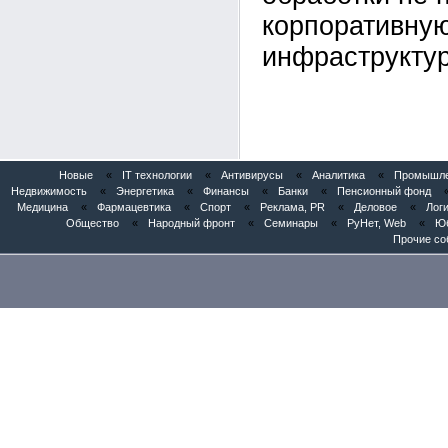
корпоративну
инфраструктур
Новые
«
IT технологии
«
Антивирусы
«
Аналитика
«
Промышлен
Недвижимость
«
Энергетика
«
Финансы
«
Банки
«
Пенсионный фонд
Медицина
«
Фармацевтика
«
Спорт
«
Реклама, PR
«
Деловое
«
Логи
Общество
«
Народный фронт
«
Семинары
«
РуНет, Web
«
Юб
Прочие со