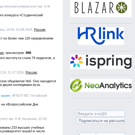
арственный университет им. Н.Ф.
ого конкурса «Студенческий
ва, 14:56, 03.08.2026,
Россия
ст по более чем 120 направлениям
ия
998
го института стали 79 педагогов, а
:24, 21.07.2026,
Россия
ческое общежитие №6. Оно находится
 и двумя колледжами вуза.
 края»
, ФГБОУ ВО "Алтайский
» на «Всероссийском Дне
итет им. Н.Ф. Катанова, 22:39,
ированы 233 высших учебных
осуниверситет вошёл в число