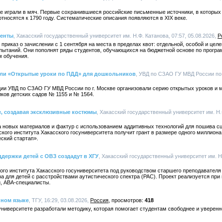
вле играли в мяч. Первые сохранившиеся российские письменные источники, в которы
носятся к 1790 году. Систематические описания появляются в XIX веке.
иенты
, Хакасский государственный университет им. Н.Ф. Катанова, 07:57, 05.08.2026,
Р
приказ о зачислении с 1 сентября на места в пределах квот: отдельной, особой и цел
пытаний. Они пополнят ряды студентов, обучающихся на бюджетной основе по програ
м обучения.
ли «Открытые уроки по ПДД» для дошкольников
, УВД по СЗАО ГУ МВД России по г
ии УВД по СЗАО ГУ МВД России по г. Москве организовали серию открытых уроков и 
ков детских садов № 1155 и № 1564.
е, создавая эксклюзивные костюмы
, Хакасский государственный университет им. Н.Ф
а новых материалов и фактур с использованием аддитивных технологий для пошива с
кого института Хакасского госуниверситета получит грант в размере одного миллион
ский стартап».
держки детей с ОВЗ создадут в ХГУ
, Хакасский государственный университет им. Н.
ого института Хакасского госуниверситета под руководством старшего преподавателя
а для детей с расстройствами аутистического спектра (РАС). Проект реализуется при 
и, АВА-специалисты.
нном языке
, ТГУ, 16:29, 03.08.2026,
Россия
418
ниверситете разработали методику, которая помогает студентам свободнее и уверенн