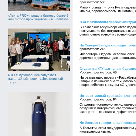
506
Мало кто знает, что на Руси издре
мячом, перебрасываемым ногами, от
«Лента PRO» продала бизнесу более 5
млн литров прохладительных напитков
В ХГУ зачислены первые абитур
В Хакасском госуниверситете издан 
поступавшие без вступительных ис
очной, очно-заочной и заочной фор
На Северо-Западе столицы прош
218
Инспекторы Отдела Госавтоинспекц
дорожного движения для воспитанни
Студентка ХГУ шагнула в будуще
Россия
46
АНО «Вдохновение» запускает
На реализацию проекта «Разработк
масштабный проект «Инклюзивный
Опарина из инженерно-технологичес
путь»
всероссийского конкурса «Студенче
Интерактивный тренажёр для под
Россия
64
Студенты инженерно-технологическ
созданием интерактивного тренажёр
экспертов – психологи, дефектолог
Не бояться говорить на иностра
В Тольяттинском государственном у
иностранном языке.