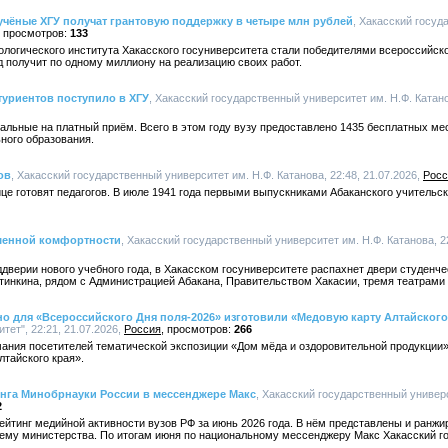
учёные ХГУ получат грантовую поддержку в четыре млн рублей
, Хакасский госуд
133
логического института Хакасского госуниверситета стали победителями всероссийск
д получит по одному миллиону на реализацию своих работ.
туриентов поступило в ХГУ
, Хакасский государственный университет им. Н.Ф. Катано
тальные на платный приём. Всего в этом году вузу предоставлено 1435 бесплатных ме
ного образования.
ов
, Хакасский государственный университет им. Н.Ф. Катанова, 22:48, 21.07.2026,
Росс
це готовят педагогов. В июле 1941 года первыми выпускниками Абаканского учительско
шенной комфортности
, Хакасский государственный университет им. Н.Ф. Катанова, 22
ддверии нового учебного года, в Хакасском госуниверситете распахнет двери студен
тинкина, рядом с Администрацией Абакана, Правительством Хакасии, тремя театрами
 для «Всероссийского Дня поля-2026» изготовили «Медовую карту Алтайского
ет", 22:21, 21.07.2026,
Россия
266
мания посетителей тематической экспозиции «Дом мёда и оздоровительной продукции
лтайского края».
инга Минобрнауки России в мессенджере Макс
, Хакасский государственный универс
2
ейтинг медийной активности вузов РФ за июнь 2026 года. В нём представлены и ранж
тему министерства. По итогам июня по национальному мессенджеру Макс Хакасский г