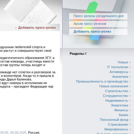
Пресс релизы сегодняшнего дня
Архив пресс-релизов
»
Добавить пресс-релиз
Добавить пресс-релиз
внодушным любителей спорта и
но растут и совершенствуют своё
Разделы
//
педагогического образования ХГУ, а
 состав команды, участницы вместе
Новые
«
остав группы теперь входят и
IT технологии
«
Антивирусы
«
команде нет сплетен и разговоров за
и волонтёров. Когда-то я пришла в
Аналитика
«
анды Дарья Калинова.
Промышленность и производство
«
й ждут номера в исполнении не
Новые назначения
«
нцерта – президент Федерации чир
Строительство
«
Сотрудничество
«
Недвижимость
«
Энергетика
«
Финансы
«
Банки
«
Пенсионный фонд
«
Страхование
«
Микрофинансы
«
00:06, 06.08.2026,
Россия