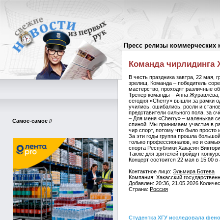
Пресс релизы коммерческих 
Пресс-релизы
//
Команда чирлидинга Х
В честь праздника завтра, 22 мая,
зрелищ. Команда – победитель соре
мастерство, проходят различные об
Тренер команды – Анна Журавлёва, 
сегодня «Cherry» вышли за рамки о
учились, ошибались, росли и станов
представители сильного пола, за с
– Для меня «Cherry» – маленькая се
Самое-самое
//
спиной. Мы принимаем участие в раз
чир спорт, потому что было просто
За эти годы группа прошла большой 
только профессионалов, но и самы
спорта Республики Хакасия Виктори
Также для зрителей пройдут конкур
Концерт состоится 22 мая в 15:00 в
Контактное лицо:
Эльмира Ботева
Компания:
Хакасский государственн
Добавлен: 20:36, 21.05.2026 Количе
Страна:
Россия
Студентка ХГУ исследовала фено