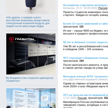
На развитие стартапов молодые 
Катанова, 15:17, 03.08.2026,
Россия
Проекты студентов инженерно-техно
стартап». Каждая из четырёх коман
«Не думать о каждом шаге»:
российские инженеры представили
электронный коленный модуль для
Более 15 тысяч заявлений от аби
людей после ампутации бедра
115
Из них – свыше 9600 на бюджет, ос
высшего и среднего профессиональ
85 лет в Абакане готовят педагог
Уже 85 лет в республиканской столи
в победном 1945 – 104 человека.
ХГУ открывает общежитие повы
154
После капитального ремонта, в пре
в самом центре города на улице Ще
Молодые ученые АГАУ специально
Во Владивостоке открылся демоцентр
государственный аграрный университ
«Гравитон»
Одним из главных аттракторов вни
поля-2026» стала «Медовая карта А
ХГУ на третьем месте медиарейт
17.07.2026,
Россия
55
Минобрнауки России опубликовал р
заведения страны, входящих в сис
лучших.