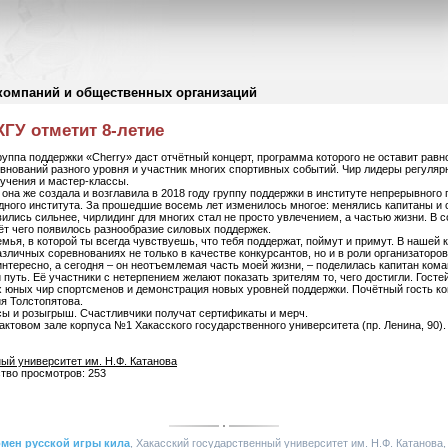
компаний и общественных организаций
ГУ отметит 8-летие
 группа поддержки «Cherry» даст отчётный концерт, программа которого не оставит ра
внований разного уровня и участник многих спортивных событий. Чир лидеры регуляр
учения и мастер-классы.
она же создала и возглавила в 2018 году группу поддержки в институте непрерывного 
дного института. За прошедшие восемь лет изменилось многое: менялись капитаны и
ились сильнее, чирлидинг для многих стал не просто увлечением, а частью жизни. В с
чёт чего появилось разнообразие силовых поддержек.
мья, в которой ты всегда чувствуешь, что тебя поддержат, поймут и примут. В нашей 
личных соревнованиях не только в качестве конкурсантов, но и в роли организаторов 
 интересно, а сегодня – он неотъемлемая часть моей жизни, – поделилась капитан ком
путь. Её участники с нетерпением желают показать зрителям то, чего достигли. Госте
х юных чир спортсменов и демонстрация новых уровней поддержки. Почётный гость ко
я Толстопятова.
сы и розыгрыш. Счастливчики получат сертификаты и мерч.
 актовом зале корпуса №1 Хакасского государственного университета (пр. Ленина, 90).
ый университет им. Н.Ф. Катанова
ство просмотров: 253
мен русской игры кила
, Хакасский государственный университет им. Н.Ф. Катанова, 