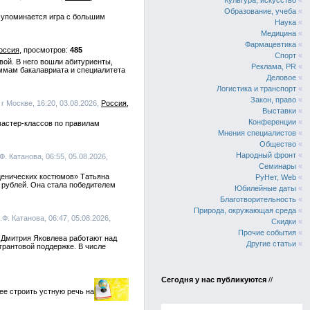
Культура, искусство
«
Образование, учеба
«
х упоминается игра с большим
Наука
«
Медицина
«
Фармацевтика
«
оссия
485
Спорт
«
евой. В него вошли абитуриенты,
Реклама, PR
«
ммам бакалавриата и специалитета
Деловое
«
Логистика и транспорт
«
Закон, право
«
 Москве, 16:20, 03.08.2026,
Россия
Выставки
«
Конференции
«
мастер-классов по правилам
Мнения специалистов
«
Общество
«
Народный фронт
«
. Катанова, 06:55, 05.08.2026,
Семинары
«
ценических костюмов» Татьяна
РуНет, Web
«
а рублей. Она стала победителем
Юбилейные даты
«
Благотворительность
«
Природа, окружающая среда
«
Ф. Катанова, 06:47, 05.08.2026,
Скидки
«
Прочие события
«
 Дмитрия Яковлева работают над
Другие статьи
«
грантовой поддержке. В числе
Сегодня у нас публикуются
//
ее строить устную речь на