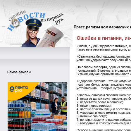
Пресс релизы коммерческих 
Пресс-релизы
//
Ошибки в питании, из
2 июня, в День здорового питания,
часто не в отсутствии силы воли, а
«Статистика беспощадна: согласно
успешно удерживают полученный ре
По словам эксперта, одна из главн
последствий. В результате рацион
Самое-самое
//
В таком случае организм начинает ч
«Здоровое питание - это не когда ч
получает белок, жиры, сложные угле
устойчивым», - говорит нутрициоло
К частым ошибкам “правильного пит
1. отказ от целых групп продуктов
2. недостаток белка в рационе;
3. страх перед жирами;
4. частые приемы пищи и постоянн
5. углеводы и кофе вместо нормаль
6. питание “на бегу”;
7. попытки заменить рацион добавк
8. голодания и «разгрузочные» дни 
Особое внимание нутрициолог совет