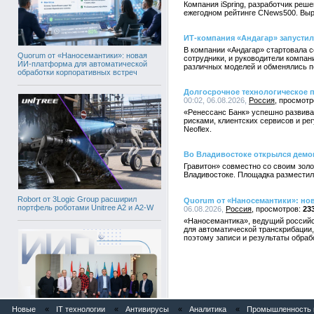
Компания iSpring, разработчик реш
ежегодном рейтинге CNews500. Выр
ИТ-компания «Андагар» запустил
В компании «Андагар» стартовала с
Quorum от «Наносемантики»: новая
сотрудники, и руководители компа
ИИ-платформа для автоматической
различных моделей и обменялись п
обработки корпоративных встреч
Долгосрочное технологическое п
00:02, 06.08.2026,
Россия
«Ренессанс Банк» успешно развива
рисками, клиентских сервисов и ре
Neoflex.
Во Владивостоке открылся демо
Гравитон» совместно со своим зол
Владивостоке. Площадка разместил
Robort от 3Logic Group расширил
Quorum от «Наносемантики»: но
портфель роботами Unitree A2 и A2-W
06.08.2026,
Россия
23
«Наносемантика», ведущий российс
для автоматической транскрибации,
поэтому записи и результаты обраб
Новые
«
IT технологии
«
Антивирусы
«
Аналитика
«
Промышленность и