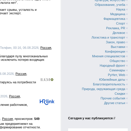
Культура, искусство
«
льтата нет”.
Образование, учеба
«
Наука
«
вает срывы, усталость и
ючает эксперт.
Медицина
«
Фармацевтика
«
Спорт
«
Реклама, PR
«
Деловое
«
Логистика и транспорт
«
Закон, право
«
Выставки
«
 Телфин, 00:16, 06.08.2026,
Россия
Конференции
«
Благодаря пулу многоканальных
Мнения специалистов
«
ю исключить потерю входящих
Общество
«
Народный фронт
«
Семинары
«
06.08.2026,
Россия
РуНет, Web
«
Юбилейные даты
«
тируясь на потребности
Благотворительность
«
Природа, окружающая среда
«
Скидки
«
8.2026,
Россия
Прочие события
«
Другие статьи
«
ление работников,
Сегодня у нас публикуются
//
6,
Россия
549
ным предприятием» на
 формирование отчетности.