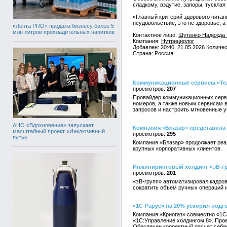
сладкому, вздутие, запоры, тусклая
«Главный критерий здорового питан
неудовольствие, это не здоровье, а
«Лента PRO» продала бизнесу более 5
млн литров прохладительных напитков
Контактное лицо:
Шутенко Надежда 
Компания:
Нутрициолог
Добавлен: 20:40, 21.05.2026 Количе
Страна:
Россия
Коммуникационные сервисы «Тел
207
Провайдер коммуникационных серви
номеров, а также новым сервисам 
запросов и настроить мгновенные у
АНО «Вдохновение» запускает
Компания «Блазар» представила 
масштабный проект «Инклюзивный
295
путь»
Компания «Блазар» продолжает реал
крупных корпоративных клиентов.
Инжиниринговый холдинг «эВ-гр
201
«эВ-групп» автоматизировал кадров
сократить объем ручных операций 
«1С-Рарус» на 20% ускорил подго
Компания «Криогаз» совместно «1С
«1С:Управление холдингом 8». Прое
Обеспечен корректный расчет себе