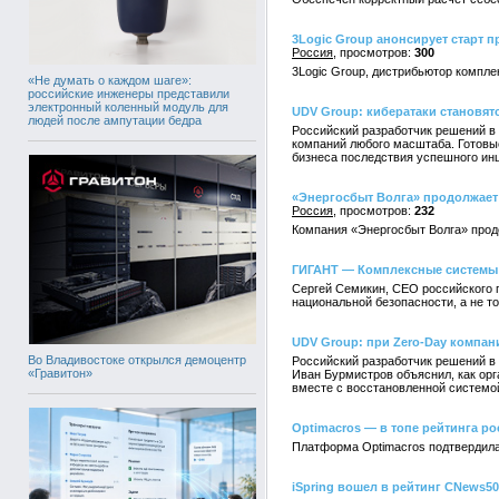
3Logic Group анонсирует старт пр
Россия
300
3Logic Group, дистрибьютор компле
«Не думать о каждом шаге»:
российские инженеры представили
электронный коленный модуль для
UDV Group: кибератаки становят
людей после ампутации бедра
Российский разработчик решений в
компаний любого масштаба. Готовы
бизнеса последствия успешного инц
«Энергосбыт Волга» продолжает 
Россия
232
Компания «Энергосбыт Волга» продо
ГИГАНТ — Комплексные системы:
Сергей Семикин, СЕО российского 
национальной безопасности, а не т
UDV Group: при Zero-Day компан
Во Владивостоке открылся демоцентр
Российский разработчик решений в
«Гравитон»
Иван Бурмистров объяснил, как орг
вместе с восстановленной системо
Optimacros — в топе рейтинга ро
Платформа Optimacros подтвердила
iSpring вошел в рейтинг CNews5