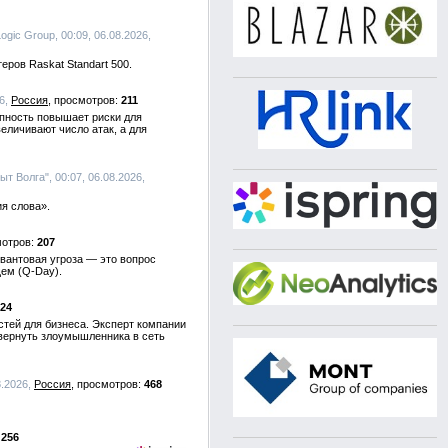
Logic Group, 00:09, 06.08.2026,
ров Raskat Standart 500.
26,
Россия
211
упность повышает риски для
личивают число атак, а для
т Волга", 00:07, 06.08.2026,
я слова».
207
вантовая угроза — это вопрос
щем (Q-Day).
24
тей для бизнеса. Эксперт компании
 вернуть злоумышленника в сеть
8.2026,
Россия
468
256