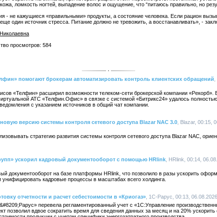
 кожа, ломкость ногтей, выпадение волос и ощущение, что “питаюсь правильно, но резу
ия - не кажущиеся «правильными» продукты, а состояние человека. Если рацион вызы
 еще один источник стресса. Питание должно не тревожить, а восстанавливать», - закл
Николаевна
ство просмотров: 584
фин» помогают брокерам автоматизировать контроль клиентских обращений
,
сов «Телфин» расширил возможности телеком-сети брокерской компании «Рекорб». 
виртуальной АТС «Телфин.Офис» в связке с системой «Битрикс24» удалось полность
ведомления с указанием источников в общий чат компании.
новую версию системы контроля сетевого доступа Blazar NAC 3.0
, Blazar, 00:15, 
изовывать стратегию развития системы контроля сетевого доступа Blazar NAC, ориен
упп» ускорил кадровый документооборот с помощью HRlink
, HRlink, 00:14, 06.0
ый документооборот на базе платформы HRlink, что позволило в разы ускорить оформ
и унифицировать кадровые процессы в масштабах всего холдинга.
товку отчетности и расчет себестоимости в «Криогаз»
, 1С-Рарус, 00:13, 06.08.202
&#8209;Рарус» перевела регламентированный учет с «1С:Управление производствен
кт позволил вдвое сократить время для сведения данных за месяц и на 20% ускорить
стоимости продукции с учетом специфики энергозатратного производства.