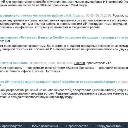
ений для корпоративного онлайн-обучения, вошла в число крупнейших ИТ-компаний Рос
учка компании выросла на 30% по сравнению с 2024 годом.
а серию внутренних митапов по работе с ИИ
, Андагар, 00:03, 06.08.2026,
Россия
ерия внутренних митапов, посвященных практическому использованию искусственного
нии поделились личным опытом работы с современными ИИ-инструментами, обсудили
олезными лайфхаками, которые уже помогают в ежедневной работе.
артнерство «Ренессанс Банка» и Neoflex укрепляет фундамент непрерывного ра
199
ет свою цифровую экосистему. Банк активно внедряет передовые технологии автомат
гуляторной отчётности. Ключевым ИТ-партнером банка на протяжении более чем двух
центр «Гравитон»
, «Гравитон», 00:01, 06.08.2026,
Россия
217
отым партнером — системным интегратором «Бизнес Поставка» — объявили об открыт
ась в главном офисе «Бизнес Поставки».
вая ИИ-платформа для автоматической обработки корпоративных встреч
, Нанос
3
кий разработчик решений на основе нейросетей, представила Quorum &#8210; новую
 протоколирования и анализа встреч. Решение разворачивается в закрытом контуре ко
отки не покидают корпоративную инфраструктуру.
 производство
«
Новые назначения
«
Строительство
«
Сотрудничество
«