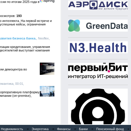
сии по итогам 2025 года в
193
 интеллекта. На первой встрече и
 успешные кейсы, ограничения
звития бизнеса банка.
, Neoflex,
изации кредитования, управления
 десятилетий выступает компания
ии демоцентра во
емантика, 00:01,
 корпоративную платформу
мпании (on-premise),
Недвижимость
«
Энергетика
«
Финансы
«
Банки
«
Пенсионный фонд
«