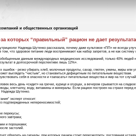
компаний и общественных организаций
-за которых “правильный” рацион не дает результата
 нутрициолог Надежда Шутенко рассказала, почему даже культовое «ПП» не всегда ул
 в том, что здоровое питание люди воспринимают как набор запретов, а не как систему
 обобщенным данным международных медицинских исследований, только 40% людей на 
зультат в долгосрочной перспективе лишь 12%».
ых ошибок - резко убирать хлеб, молочные продукты, сахар, глютен, ужины, жиры или 
 может выглядеть “чистым”, но становиться дефицитным по питательным веществам.
увствовать себя в опасности и «запасать» питательные вещества и жир на тот случай,
еловек весь день «сидит» на гречке, курице и огурцах, а вечером срывается на сладкое
воды, клетчатку, воду, витамины и минералы. Если рацион построен на страхе перед е
г Надежда Шутенко.
ания” эксперт относит:
 без подтвержденных непереносимостей;
ые перекусы;
ного завтрака;
ами и порошками;
после застолий.
ует обратить на сигналы, при которых рацион стоит пересмотреть: постоянная усталос