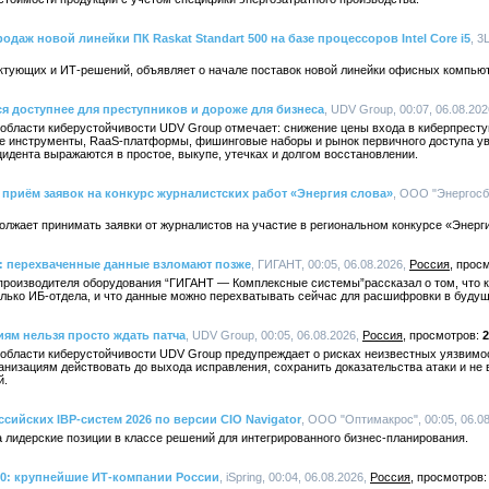
одаж новой линейки ПК Raskat Standart 500 на базе процессоров Intel Core i5
, 3
ктующих и ИТ-решений, объявляет о начале поставок новой линейки офисных компьюте
ся доступнее для преступников и дороже для бизнеса
, UDV Group, 00:07, 06.08.20
 области киберустойчивости UDV Group отмечает: снижение цены входа в киберпрест
е инструменты, RaaS-платформы, фишинговые наборы и рынок первичного доступа уве
идента выражаются в простое, выкупе, утечках и долгом восстановлении.
приём заявок на конкурс журналистских работ «Энергия слова»
, ООО "Энергосбы
лжает принимать заявки от журналистов на участие в региональном конкурсе «Энерги
 перехваченные данные взломают позже
, ГИГАНТ, 00:05, 06.08.2026,
Россия
производителя оборудования “ГИГАНТ — Комплексные системы”рассказал о том, что к
олько ИБ-отдела, и что данные можно перехватывать сейчас для расшифровки в буду
иям нельзя просто ждать патча
, UDV Group, 00:05, 06.08.2026,
Россия
2
 области киберустойчивости UDV Group предупреждает о рисках неизвестных уязвимос
анизациям действовать до выхода исправления, сохранить доказательства атаки и не
й.
ссийских IBP-систем 2026 по версии CIO Navigator
, ООО "Оптимакрос", 00:05, 06.0
 лидерские позиции в классе решений для интегрированного бизнес-планирования.
00: крупнейшие ИТ-компании России
, iSpring, 00:04, 06.08.2026,
Россия