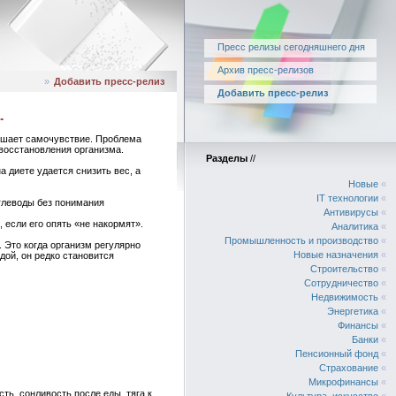
Пресс релизы сегодняшнего дня
Архив пресс-релизов
»
Добавить пресс-релиз
Добавить пресс-релиз
.
учшает самочувствие. Проблема
 восстановления организма.
Разделы
//
диете удается снизить вес, а
Новые
«
IT технологии
«
углеводы без понимания
Антивирусы
«
 если его опять «не накормят».
Аналитика
«
Промышленность и производство
«
. Это когда организм регулярно
Новые назначения
«
дой, он редко становится
Строительство
«
Сотрудничество
«
Недвижимость
«
Энергетика
«
Финансы
«
Банки
«
Пенсионный фонд
«
Страхование
«
Микрофинансы
«
ть, сонливость после еды, тяга к