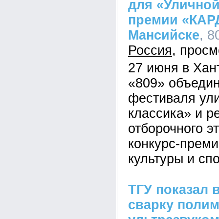
для «Уличной
премии «КАР
Мансийске
, 8
Россия
27 июня в Хан
«809» объедин
фестиваля ули
классика» и р
отборочного э
конкурс-преми
культуры и сп
ТГУ показал 
сварку поли