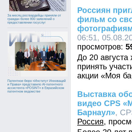
Россиян приг
За месяц росгвардейцы приняли от
фильм со св
граждан более 800 заявлений о
предоставлении госуслуг
фотография
06:51, 05.08.2
5
До 20 августа
принять участ
акции «Моя ба
Патентное бюро «Институт Инноваций
и Права» представило AI-патентного
ассистента «POSINT» в Евразийском
патентном ведомстве
Выставка обо
видео CPS «
Барнаул»
, CP
Россия