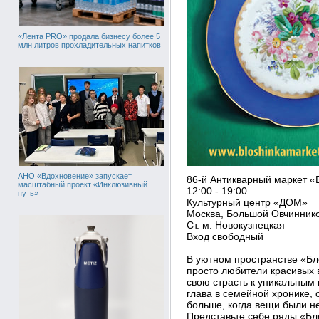
«Лента PRO» продала бизнесу более 5
млн литров прохладительных напитков
АНО «Вдохновение» запускает
86-й Антикварный маркет «
масштабный проект «Инклюзивный
12:00 - 19:00
путь»
Культурный центр «ДОМ»
Москва, Большой Овчинниковс
Ст. м. Новокузнецкая
Вход свободный
В уютном пространстве «Бл
просто любители красивых 
свою страсть к уникальным
глава в семейной хронике, 
больше, когда вещи были н
Представьте себе ряды «Бл