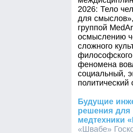
междисциплин
2026: Тело че
для смыслов»,
группой MedAr
осмыслению че
сложного куль
философского
феномена вов
социальный, э
политический 
Будущие инж
решения для 
медтехники 
«Швабе» Госко