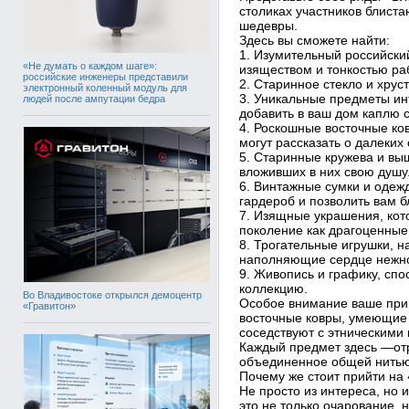
столиках участников блист
шедевры.
Здесь вы сможете найти:
1. Изумительный российск
«Не думать о каждом шаге»:
изяществом и тонкостью ра
российские инженеры представили
2. Старинное стекло и хру
электронный коленный модуль для
3. Уникальные предметы ин
людей после ампутации бедра
добавить в ваш дом каплю 
4. Роскошные восточные ков
могут рассказать о далеких
5. Старинные кружева и выш
вложивших в них свою душу
6. Винтажные сумки и одежд
гардероб и позволить вам 
7. Изящные украшения, кот
поколение как драгоценные
8. Трогательные игрушки, 
наполняющие сердце нежн
9. Живопись и графику, сп
коллекцию.
Во Владивостоке открылся демоцентр
Особое внимание ваше привл
«Гравитон»
восточные ковры, умеющие 
соседствуют с этническим
Каждый предмет здесь —отр
объединенное общей нитью
Почему же стоит прийти на
Не просто из интереса, но 
это не только очарование, 