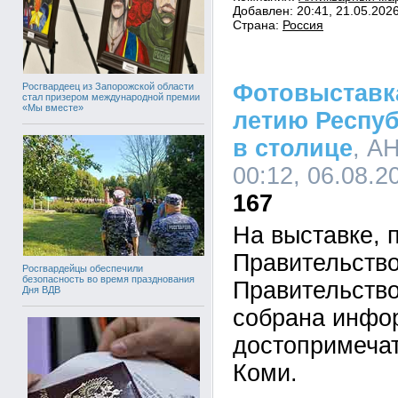
Добавлен: 20:41, 21.05.202
Страна:
Россия
Фотовыставка
Росгвардеец из Запорожской области
стал призером международной премии
«Мы вместе»
летию Респуб
в столице
, А
00:12, 06.08.2
167
На выставке, 
Правительств
Росгвардейцы обеспечили
безопасность во время празднования
Правительств
Дня ВДВ
собрана инфо
достопримеча
Коми.