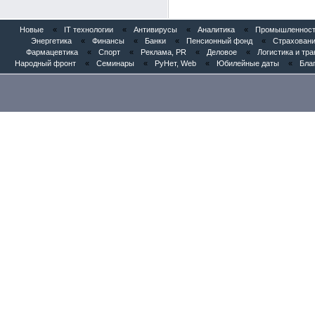
Новые
«
IT технологии
«
Антивирусы
«
Аналитика
«
Промышленность
Энергетика
«
Финансы
«
Банки
«
Пенсионный фонд
«
Страхован
Фармацевтика
«
Спорт
«
Реклама, PR
«
Деловое
«
Логистика и тр
Народный фронт
«
Семинары
«
РуНет, Web
«
Юбилейные даты
«
Бла