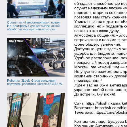
обладают способностью пер
служат надежным вложением
перемен, старина сохраняе
позволяя вам стать храните
Уникальные находки: на «Б
Quorum от «Наносемантики»: новая
коллекцию, но и подарить с
ИИ-платформа для автоматической
обработки корпоративных встреч
вложив в это свою душу.
Атмосфера общения: «Блоши
встречаются с новыми знак
фоне общего увлечения.
Доступные цены: здесь мож
ущерба для бюджета, напо
Удобное расположение: по
прекрасный повод завершит
Москвы, где каждый шаг — 
Не упустите возможность пр
компании старинных друзей
неизведанное!
Robort от 3Logic Group расширил
портфель роботами Unitree A2 и A2-W
Ждём вас на 86‑м антиквар
украшает собой настоящее,
До встречи, 6-7 июня!
Сайт: https://bloshinkamarket
Вконтакте: https://vk.com/bl
Телеграм: https://t.me/blosh
Контактное лицо:
Бушуева 
Компания:
Антикварный ма