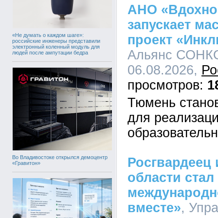
АНО «Вдохно
запускает м
«Не думать о каждом шаге»:
проект «Инк
российские инженеры представили
электронный коленный модуль для
Альянс СОНКО
людей после ампутации бедра
06.08.2026,
Ро
1
Тюмень стано
для реализаци
образовательн
Во Владивостоке открылся демоцентр
Росгвардеец 
«Гравитон»
области стал
международн
вместе»
, Упр