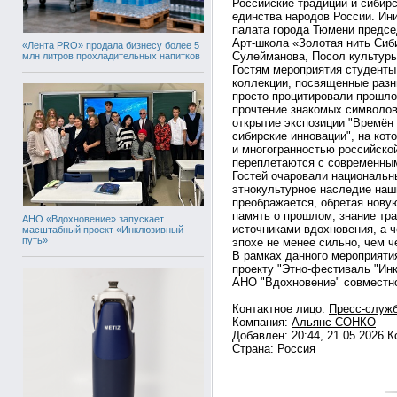
Российские традиции и сибир
единства народов России. И
палата города Тюмени предсе
Арт-школа «Золотая нить Сиб
«Лента PRO» продала бизнесу более 5
Сулейманова, Посол культур
млн литров прохладительных напитков
Гостям мероприятия студенты
коллекции, посвященные раз
просто процитировали прошлое
прочтение знакомых символов
открытие экспозиции "Времён
сибирские инновации", на кот
и многогранностью российской
переплетаются с современны
Гостей очаровали национальн
этнокультурное наследие наш
преображается, обретая нову
память о прошлом, знание тра
АНО «Вдохновение» запускает
источниками вдохновения, а 
масштабный проект «Инклюзивный
путь»
эпохе не менее сильно, чем 
В рамках данного мероприяти
проекту "Этно-фестиваль "Ин
АНО "Вдохновение" совместно
Контактное лицо:
Пресс-служ
Компания:
Альянс СОНКО
Добавлен: 20:44, 21.05.2026 
Страна:
Россия