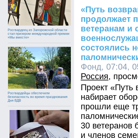
«Путь возвр
продолжает 
ветеранам и 
Росгвардеец из Запорожской области
стал призером международной премии
военнослужа
«Мы вместе»
состоялись 
паломническ
Фонд, 07:04, 0
Россия
Проект «Путь
Росгвардейцы обеспечили
набирает обор
безопасность во время празднования
Дня ВДВ
прошли еще т
паломнические
30 ветеранов 
и членов семе