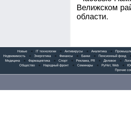
Велижском ра
области.
Новые
«
IT технологии
«
Антивирусы
«
Аналитика
«
Промышлен
Недвижимость
«
Энергетика
«
Финансы
«
Банки
«
Пенсионный фонд
Медицина
«
Фармацевтика
«
Спорт
«
Реклама, PR
«
Деловое
«
Логи
Общество
«
Народный фронт
«
Семинары
«
РуНет, Web
«
Юб
Прочие со