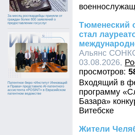
военнослужащ
За месяц росгвардейцы приняли от
граждан более 800 заявлений о
Тюменеский 
предоставлении госуслуг
стал лауреат
международн
Альянс СОНКО
03.08.2026,
Ро
5
Входящий в ф
Патентное бюро «Институт Инноваций
и Права» представило AI-патентного
программу «С
ассистента «POSINT» в Евразийском
патентном ведомстве
Базара» конку
Витебске
Жители Челя