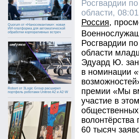
Росгвардии по
области, 08:01
Россия
Quorum от «Наносемантики»: новая
ИИ-платформа для автоматической
Военнослужащ
обработки корпоративных встреч
Росгвардии по
области млад
Эдуард Ю. зан
в номинации 
возможностей
Robort от 3Logic Group расширил
премии «Мы вм
портфель роботами Unitree A2 и A2-W
участие в это
общественных
волонтёрства
60 тысяч заяво