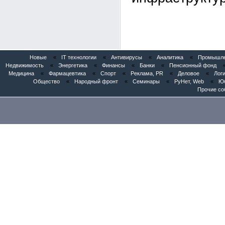
Новые
«
IT технологии
«
Антивирусы
«
Аналитика
«
Промышлен
Недвижимость
«
Энергетика
«
Финансы
«
Банки
«
Пенсионный фонд
Медицина
«
Фармацевтика
«
Спорт
«
Реклама, PR
«
Деловое
«
Логи
Общество
«
Народный фронт
«
Семинары
«
РуНет, Web
«
Юб
Прочие со