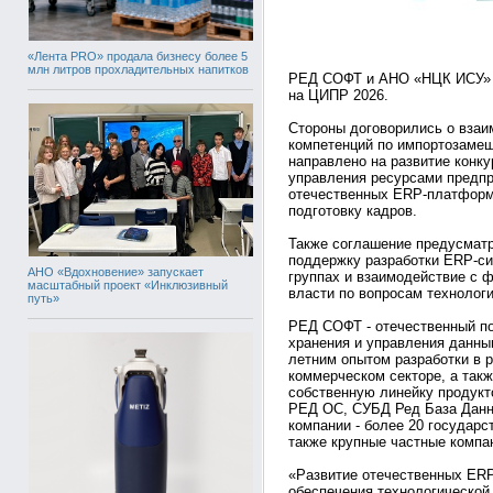
«Лента PRO» продала бизнесу более 5
млн литров прохладительных напитков
РЕД СОФТ и АНО «НЦК ИСУ» п
на ЦИПР 2026.
Стороны договорились о взаи
компетенций по импортозаме
направлено на развитие конк
управления ресурсами предпр
отечественных ERP-платформ,
подготовку кадров.
Также соглашение предусматр
поддержку разработки ERP-си
АНО «Вдохновение» запускает
группах и взаимодействие с 
масштабный проект «Инклюзивный
власти по вопросам технолог
путь»
РЕД СОФТ - отечественный по
хранения и управления данны
летним опытом разработки в 
коммерческом секторе, а так
собственную линейку продукт
РЕД ОС, СУБД Ред База Данн
компании - более 20 государ
также крупные частные компа
«Развитие отечественных ERP
обеспечения технологической 