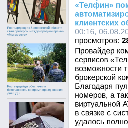
«Телфин» по
автоматизир
клиентских 
Росгвардеец из Запорожской области
00:16, 06.08.2
стал призером международной премии
«Мы вместе»
2
Провайдер ко
сервисов «Те
возможности т
брокерской ко
Благодаря пу
Росгвардейцы обеспечили
безопасность во время празднования
номеров, а та
Дня ВДВ
виртуальной 
в связке с си
удалось полно