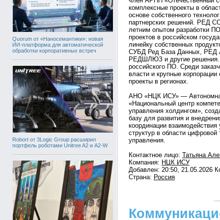
член АРПП «Отечественный с
комплексные проекты в облас
основе собственного технолог
партнерских решений. РЕД С
летним опытом разработки ПО
проектов в российском госуд
Quorum от «Наносемантики»: новая
линейку собственных продук
ИИ-платформа для автоматической
обработки корпоративных встреч
СУБД Ред База Данных, РЕД 
РЕДШЛЮЗ и другие решения.
российского ПО. Среди заказч
власти и крупные корпорации 
проекты в регионах.
АНО «НЦК ИСУ» — Автономная
«Национальный центр компет
управления холдингом», соз
базу для развития и внедрени
координации взаимодействия 
структур в области цифровой
Robort от 3Logic Group расширил
управления.
портфель роботами Unitree A2 и A2-W
Контактное лицо:
Татьяна Але
Компания:
НЦК ИСУ
Добавлен: 20:50, 21.05.2026 
Страна:
Россия
Коммуникаци