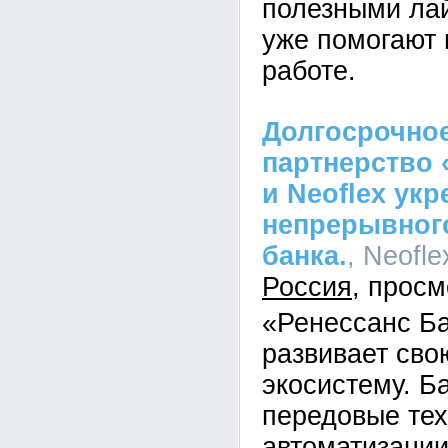
полезными ла
уже помогают 
работе.
Долгосрочное
партнерство 
и Neoflex ук
непрерывного
банка.
, Neofle
Россия
«Ренессанс Б
развивает св
экосистему. Б
передовые тех
автоматизации