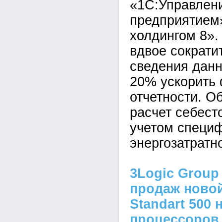
«1С:Управлен
предприятием
холдингом 8».
вдвое сократи
сведения данн
20% ускорить
отчетности. О
расчет себест
учетом специ
энергозатратн
3Logic Group
продаж новой
Standart 500 
процессоров I