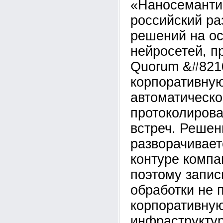
«Наносеманти
российский ра
решений на о
нейросетей, п
Quorum &#821
корпоративну
автоматическо
протоколирова
встреч. Решен
разворачивает
контуре компан
поэтому запис
обработки не 
корпоративну
инфраструктур