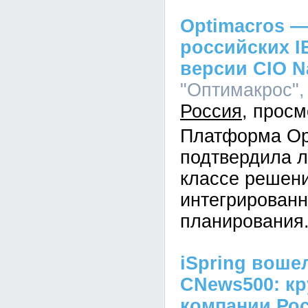
Optimacros —
российских I
версии CIO N
"Оптимакрос", 
Россия
Платформа Op
подтвердила л
классе решен
интегрированн
планирования
iSpring воше
CNews500: кр
компании Ро