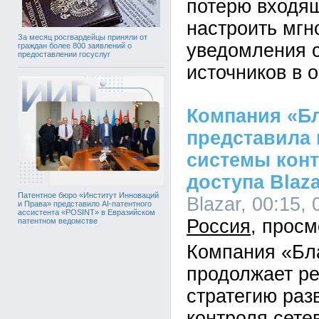
потерю входящ
настроить мг
За месяц росгвардейцы приняли от
уведомления 
граждан более 800 заявлений о
предоставлении госуслуг
источников в 
Компания «Б
представила
системы конт
доступа Blaza
Патентное бюро «Институт Инноваций
Blazar, 00:15, 
и Права» представило AI-патентного
ассистента «POSINT» в Евразийском
Россия
патентном ведомстве
Компания «Бл
продолжает р
стратегию раз
контроля сете