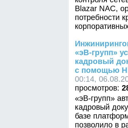
Blazar NAC, о
потребности к
корпоративных
Инжиниринго
«эВ-групп» у
кадровый до
с помощью H
00:14, 06.08.2
2
«эВ-групп» ав
кадровый док
базе платформ
позволило в р