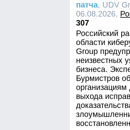
патча
, UDV Gr
06.08.2026,
Ро
307
Российский ра
области кибе
Group предупр
неизвестных у
бизнеса. Эксп
Бурмистров об
организациям 
выхода исправ
доказательств
злоумышленник
восстановленн