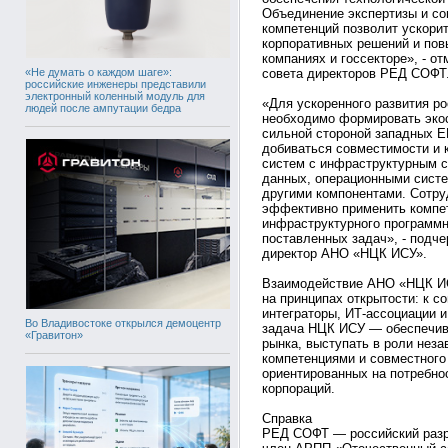
Объединение экспертизы и с
компетенций позволит ускори
корпоративных решений и пов
компаниях и госсекторе», - о
«Не думать о каждом шаге»:
совета директоров РЕД СОФТ
российские инженеры представили
электронный коленный модуль для
«Для ускоренного развития р
людей после ампутации бедра
необходимо формировать экос
сильной стороной западных 
добиваться совместимости и 
систем с инфраструктурным с
данных, операционными систе
другими компонентами. Сотр
эффективно применить компет
инфраструктурного программн
поставленных задач», - подч
директор АНО «НЦК ИСУ».
Взаимодействие АНО «НЦК ИС
на принципах открытости: к 
интеграторы, ИТ-ассоциации 
Во Владивостоке открылся демоцентр
задача НЦК ИСУ — обеспечив
«Гравитон»
рынка, выступать в роли нез
компетенциями и совместного
ориентированных на потребно
корпораций.
Справка
РЕД СОФТ — российский разра