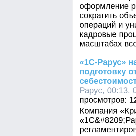
оформление р
сократить объ
операций и у
кадровые про
масштабах все
«1С-Рарус» н
подготовку о
себестоимост
Рарус, 00:13, 
1
Компания «Кр
«1С&#8209;Ра
регламентиров