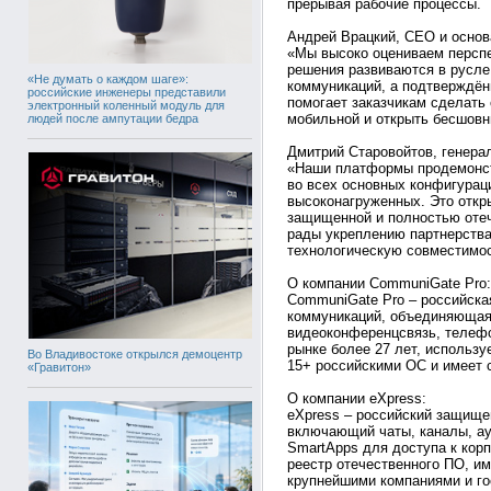
прерывая рабочие процессы.
Андрей Врацкий, CEO и основ
«Мы высоко оцениваем перспе
решения развиваются в русл
«Не думать о каждом шаге»:
коммуникаций, а подтверждён
российские инженеры представили
помогает заказчикам сделать
электронный коленный модуль для
мобильной и открыть бесшовн
людей после ампутации бедра
Дмитрий Старовойтов, генера
«Наши платформы продемонст
во всех основных конфигураци
высоконагруженных. Это откры
защищенной и полностью оте
рады укреплению партнерства
технологическую совместимос
О компании CommuniGate Pro:
CommuniGate Pro – российск
коммуникаций, объединяющая 
видеоконференцсвязь, телефо
рынке более 27 лет, использу
Во Владивостоке открылся демоцентр
15+ российскими ОС и имеет
«Гравитон»
О компании eXpress:
eXpress – российский защище
включающий чаты, каналы, ау
SmartApps для доступа к кор
реестр отечественного ПО, и
крупнейшими компаниями и го