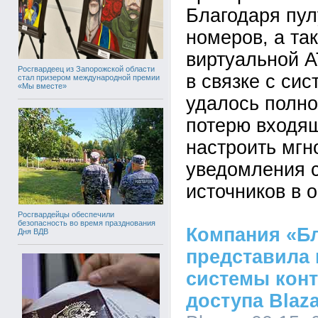
Благодаря пу
номеров, а та
виртуальной 
Росгвардеец из Запорожской области
в связке с си
стал призером международной премии
«Мы вместе»
удалось полно
потерю входящ
настроить мг
уведомления 
источников в 
Росгвардейцы обеспечили
безопасность во время празднования
Компания «Б
Дня ВДВ
представила
системы конт
доступа Blaza