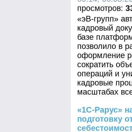
3
«эВ-групп» ав
кадровый док
базе платформ
позволило в р
оформление р
сократить объ
операций и у
кадровые про
масштабах все
«1С-Рарус» н
подготовку о
себестоимост