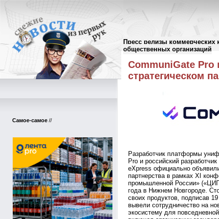
Пресс релизы коммерческих 
Пресс-релизы
//
общественных организаций
CommuniGate Pro 
стратегическом п
Самое-самое
//
Разработчик платформы униф
Pro и российский разработчи
eXpress официально объявили
партнерства в рамках XI кон
промышленной России» («ЦИПР
года в Нижнем Новгороде. С
своих продуктов, подписав 1
вывели сотрудничество на но
экосистему для повседневной