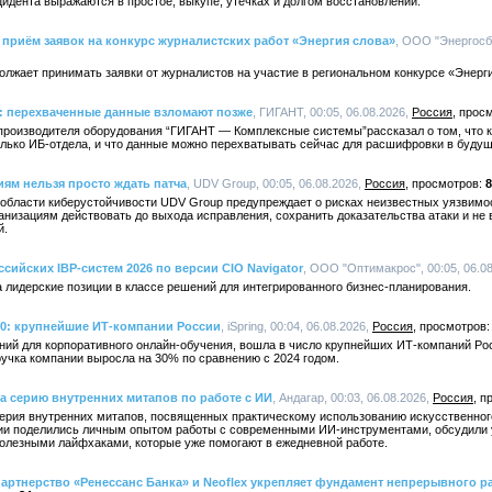
идента выражаются в простое, выкупе, утечках и долгом восстановлении.
приём заявок на конкурс журналистских работ «Энергия слова»
, ООО "Энергосбы
лжает принимать заявки от журналистов на участие в региональном конкурсе «Энерги
 перехваченные данные взломают позже
, ГИГАНТ, 00:05, 06.08.2026,
Россия
производителя оборудования “ГИГАНТ — Комплексные системы”рассказал о том, что к
олько ИБ-отдела, и что данные можно перехватывать сейчас для расшифровки в буду
иям нельзя просто ждать патча
, UDV Group, 00:05, 06.08.2026,
Россия
8
 области киберустойчивости UDV Group предупреждает о рисках неизвестных уязвимос
анизациям действовать до выхода исправления, сохранить доказательства атаки и не
й.
ссийских IBP-систем 2026 по версии CIO Navigator
, ООО "Оптимакрос", 00:05, 06.0
 лидерские позиции в классе решений для интегрированного бизнес-планирования.
00: крупнейшие ИТ-компании России
, iSpring, 00:04, 06.08.2026,
Россия
ений для корпоративного онлайн-обучения, вошла в число крупнейших ИТ-компаний Рос
учка компании выросла на 30% по сравнению с 2024 годом.
а серию внутренних митапов по работе с ИИ
, Андагар, 00:03, 06.08.2026,
Россия
ерия внутренних митапов, посвященных практическому использованию искусственного
нии поделились личным опытом работы с современными ИИ-инструментами, обсудили
олезными лайфхаками, которые уже помогают в ежедневной работе.
артнерство «Ренессанс Банка» и Neoflex укрепляет фундамент непрерывного ра