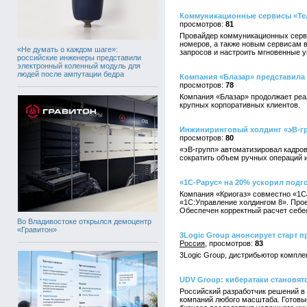
Коммуникационные сервисы «Тел
81
Провайдер коммуникационных серви
номеров, а также новым сервисам 
«Не думать о каждом шаге»:
запросов и настроить мгновенные у
российские инженеры представили
электронный коленный модуль для
людей после ампутации бедра
Компания «Блазар» представила 
78
Компания «Блазар» продолжает реал
крупных корпоративных клиентов.
Инжиниринговый холдинг «эВ-гр
80
«эВ-групп» автоматизировал кадров
сократить объем ручных операций 
«1С-Рарус» на 20% ускорил подго
Компания «Криогаз» совместно «1С
«1С:Управление холдингом 8». Прое
Обеспечен корректный расчет себе
Во Владивостоке открылся демоцентр
«Гравитон»
3Logic Group анонсирует старт пр
Россия
83
3Logic Group, дистрибьютор компле
UDV Group: кибератаки становят
Российский разработчик решений в
компаний любого масштаба. Готовы