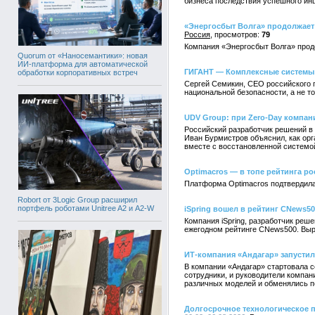
бизнеса последствия успешного инц
«Энергосбыт Волга» продолжает 
Россия
79
Компания «Энергосбыт Волга» продо
Quorum от «Наносемантики»: новая
ИИ-платформа для автоматической
ГИГАНТ — Комплексные системы:
обработки корпоративных встреч
Сергей Семикин, СЕО российского 
национальной безопасности, а не т
UDV Group: при Zero-Day компан
Российский разработчик решений в
Иван Бурмистров объяснил, как орг
вместе с восстановленной системо
Optimacros — в топе рейтинга ро
Платформа Optimacros подтвердила
Robort от 3Logic Group расширил
портфель роботами Unitree A2 и A2-W
iSpring вошел в рейтинг CNews5
Компания iSpring, разработчик реш
ежегодном рейтинге CNews500. Выр
ИТ-компания «Андагар» запустил
В компании «Андагар» стартовала с
сотрудники, и руководители компа
различных моделей и обменялись п
Долгосрочное технологическое п