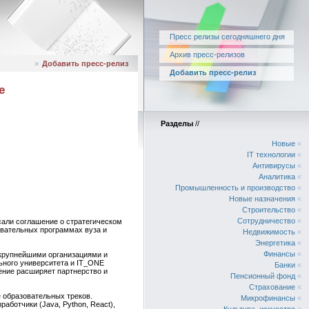
Пресс релизы сегодняшнего дня
Архив пресс-релизов
»
Добавить пресс-релиз
Добавить пресс-релиз
е
Разделы
//
Новые
«
IT технологии
«
Антивирусы
«
Аналитика
«
Промышленность и производство
«
Новые назначения
«
Строительство
«
Сотрудничество
«
али соглашение о стратегическом
овательных программах вуза и
Недвижимость
«
Энергетика
«
Финансы
«
0 крупнейшими организациями и
ьного университета и IT_ONE
Банки
«
ение расширяет партнерство и
Пенсионный фонд
«
Страхование
«
е образовательных треков.
Микрофинансы
«
аботчики (Java, Python, React),