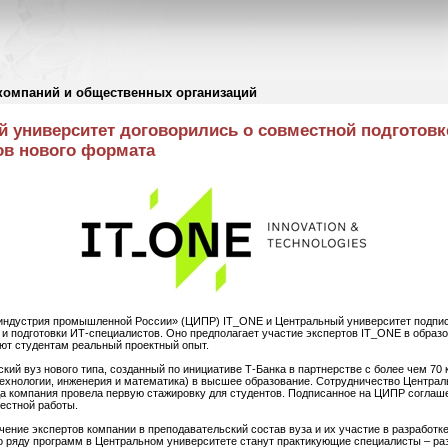
компаний и общественных организаций
 университет договорились о совместной подготовк
ов нового формата
индустрия промышленной России» (ЦИПР) IT_ONE и Центральный университет подпис
 и подготовки ИТ‑специалистов. Оно предполагает участие экспертов IT_ONE в образ
ают студентам реальный проектный опыт.
кий вуз нового типа, созданный по инициативе Т-Банка в партнерстве с более чем 7
ехнологии, инженерия и математика) в высшее образование. Сотрудничество Централ
гда компания провела первую стажировку для студентов. Подписанное на ЦИПР соглаш
естной работы.
чение экспертов компании в преподавательский состав вуза и их участие в разработк
 ряду программ в Центральном университете станут практикующие специалисты – разр