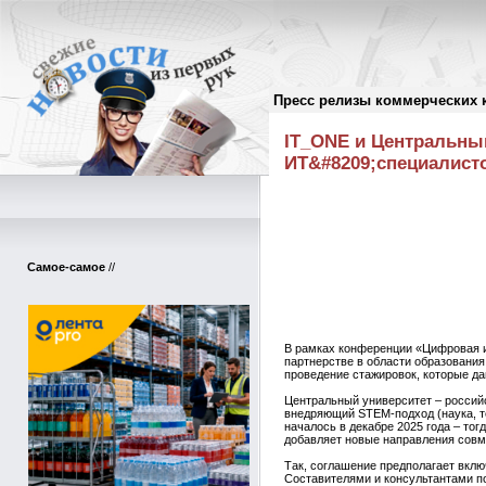
Пресс релизы коммерческих 
Пресс-релизы
//
IT_ONE и Центральный
ИТ&#8209;специалист
Самое-самое
//
В рамках конференции «Цифровая 
партнерстве в области образования
проведение стажировок, которые д
Центральный университет – российс
внедряющий STEM-подход (наука, т
началось в декабре 2025 года – то
добавляет новые направления совм
Так, соглашение предполагает вклю
Составителями и консультантами по