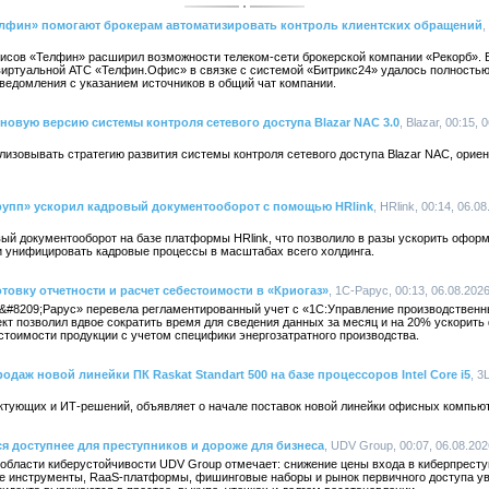
фин» помогают брокерам автоматизировать контроль клиентских обращений
,
сов «Телфин» расширил возможности телеком-сети брокерской компании «Рекорб». 
виртуальной АТС «Телфин.Офис» в связке с системой «Битрикс24» удалось полность
ведомления с указанием источников в общий чат компании.
новую версию системы контроля сетевого доступа Blazar NAC 3.0
, Blazar, 00:15, 
изовывать стратегию развития системы контроля сетевого доступа Blazar NAC, ориен
упп» ускорил кадровый документооборот с помощью HRlink
, HRlink, 00:14, 06.0
ый документооборот на базе платформы HRlink, что позволило в разы ускорить оформ
и унифицировать кадровые процессы в масштабах всего холдинга.
товку отчетности и расчет себестоимости в «Криогаз»
, 1С-Рарус, 00:13, 06.08.202
&#8209;Рарус» перевела регламентированный учет с «1С:Управление производствен
кт позволил вдвое сократить время для сведения данных за месяц и на 20% ускорить
стоимости продукции с учетом специфики энергозатратного производства.
одаж новой линейки ПК Raskat Standart 500 на базе процессоров Intel Core i5
, 3
ктующих и ИТ-решений, объявляет о начале поставок новой линейки офисных компьюте
ся доступнее для преступников и дороже для бизнеса
, UDV Group, 00:07, 06.08.20
 области киберустойчивости UDV Group отмечает: снижение цены входа в киберпрест
е инструменты, RaaS-платформы, фишинговые наборы и рынок первичного доступа уве