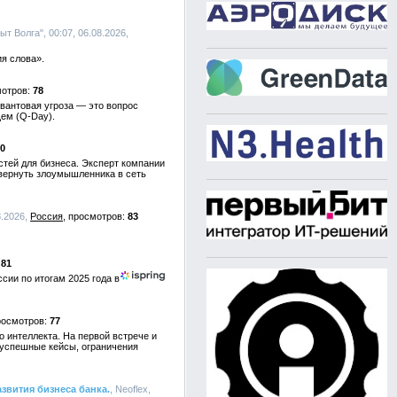
т Волга", 00:07, 06.08.2026,
я слова».
78
вантовая угроза — это вопрос
щем (Q-Day).
0
тей для бизнеса. Эксперт компании
 вернуть злоумышленника в сеть
8.2026,
Россия
83
81
сии по итогам 2025 года в
77
 интеллекта. На первой встрече и
 успешные кейсы, ограничения
звития бизнеса банка.
, Neoflex,