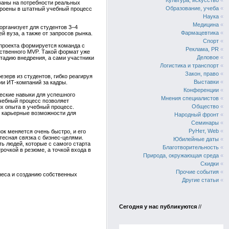
Культура, искусство
«
ованы на потребности реальных
Образование, учеба
«
строены в штатный учебный процесс
Наука
«
Медицина
«
организует для студентов 3–4
Фармацевтика
«
й вуза, а также от запросов рынка.
Спорт
«
о проекта формируется команда с
Реклама, PR
«
бственного MVP. Такой формат уже
Деловое
«
тадию внедрения, а сами участники
Логистика и транспорт
«
Закон, право
«
зерв из студентов, гибко реагируя
Выставки
«
ии ИТ‑компаний за кадры.
Конференции
«
ческие навыки для успешного
Мнения специалистов
«
учебный процесс позволяет
Общество
«
их опыта в учебный процесс.
и карьерные возможности для
Народный фронт
«
Семинары
«
РуНет, Web
«
ок меняется очень быстро, и его
тесная связка с бизнес‑целями.
Юбилейные даты
«
ь людей, которые с самого старта
Благотворительность
«
рочкой в резюме, а точкой входа в
Природа, окружающая среда
«
Скидки
«
Прочие события
«
знеса и созданию собственных
Другие статьи
«
Сегодня у нас публикуются
//