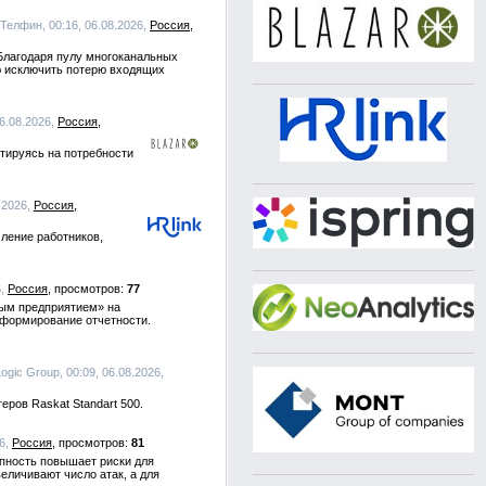
 Телфин, 00:16, 06.08.2026,
Россия
Благодаря пулу многоканальных
ю исключить потерю входящих
06.08.2026,
Россия
тируясь на потребности
8.2026,
Россия
ление работников,
6,
Россия
77
ным предприятием» на
 формирование отчетности.
Logic Group, 00:09, 06.08.2026,
ров Raskat Standart 500.
26,
Россия
81
упность повышает риски для
личивают число атак, а для