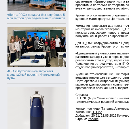
системные и бизнес‑аналитики, а т
проектов, а не только на теоретич
вуза – преимущественно в онлайн‑ф
«Лента PRO» продала бизнесу более 5
Кроме того, соглашение открывает 
млн литров прохладительных напитков
курсов и магистратуры Центрального
Компания предлагает два трека – у
ментором из числа экспертов IT_ON
показал свою эффективность: преды
получили опыт работы в проектных 
Для IT_ONE сотрудничество с Центр
на запрос рынка. Кроме того, так 
«Центральный университет нацелен 
развития карьеры уже с первых дне
реализовать этот подход: через ст
Расширение сотрудничества с IT_O
студентов университета», – говори
АНО «Вдохновение» запускает
«Для нас это соглашение – не форм
масштабный проект «Инклюзивный
ведущие игроки уже сегодня готовя
путь»
Партнерство с Центральным универс
карьеры адаптированы к новым треб
профессию и осознанным выбором р
Справка
IT_ONE (https://www.it-one.ru) — 
технологических решений и иннова
Контактное лицо:
Татьяна Алексеев
Компания:
IT_One
Добавлен: 20:51, 21.05.2026 Количе
Страна:
Россия