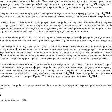
акже эксперты в области ML и AI. Они помогут формировать курсы, которые ориентир
ескую подготовку. С сентября 2026 года занятия с участием экспертов IT_ONE будут в
ормате, но с возможностью очных встреч на базе Центрального университета.
студентам системный доступ к стажировкам и дальнейшему трудоустройству. IT_ONE 
 университета два или три стажировочных потока в год, в зависимости от потребносте
частие в клиентских проектах и продуктовую разработку внутри компании. Для каждог
E, а результатом становится достижение конкретных проектных целей или защита со
дущие потоки привлекли десятки студентов, часть стажерских инициатив перешла в с
группах с полным циклом – от постановки задач до защиты решения.
альным университетом – это часть долгосрочной стратегии: формировать кадровый ре
компания привлекает внимание лучших студентов в условиях усиливающейся конкуренц
на создание среды, в которой студенты приобретают академические знания и практи
й обучения. Качественное вовлечение компаний-лидеров по целому ряду отраслей в 
ажировки, предоставление реальных кейсов, интеграцию действующих специалистов и 
NE позволит усилить работу в этом направлении и создать дополнительные учебные 
т Игорь Гайдаржи, директор Центра партнерств и карьеры Центрального университета.
альность, а логичный шаг в развитии нашей кадровой стратегии. Современный ИТ‑рын
т специалистов под новые форматы работы: проектные команды, продуктовый подход, 
итетом позволяет нам включаться в подготовку студентов с первых курсов и нанимат
ованиям отрасли. Мы хотим, чтобы стажировка в IT_ONE была для ребят не просто ст
аботодателя», – говорит Ирина Сокольская, генеральный директор IT_ONE.
компания по разработке программного обеспечения для крупных игроков российского би
ций.
а
ство просмотров: 684