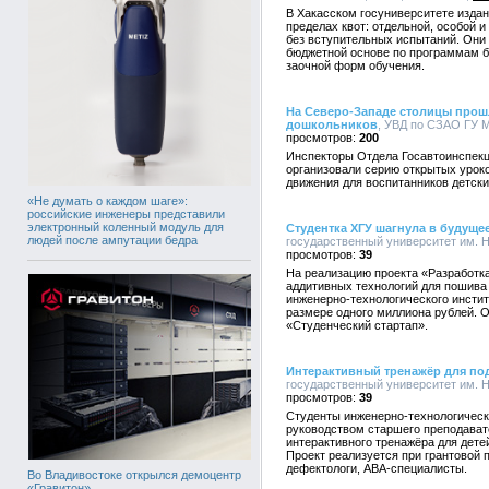
В Хакасском госуниверситете издан 
пределах квот: отдельной, особой 
без вступительных испытаний. Они
бюджетной основе по программам ба
заочной форм обучения.
На Северо-Западе столицы прош
дошкольников
, УВД по СЗАО ГУ М
200
Инспекторы Отдела Госавтоинспекц
организовали серию открытых урок
движения для воспитанников детски
«Не думать о каждом шаге»:
российские инженеры представили
электронный коленный модуль для
Студентка ХГУ шагнула в будуще
людей после ампутации бедра
государственный университет им. Н.
39
На реализацию проекта «Разработк
аддитивных технологий для пошива
инженерно-технологического инстит
размере одного миллиона рублей. О
«Студенческий стартап».
Интерактивный тренажёр для под
государственный университет им. Н.
39
Студенты инженерно-технологическо
руководством старшего преподават
интерактивного тренажёра для дете
Проект реализуется при грантовой п
дефектологи, АВА-специалисты.
Во Владивостоке открылся демоцентр
«Гравитон»