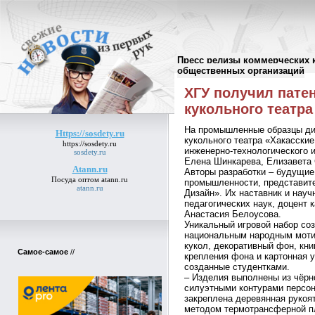
Пресс релизы коммерческих 
Пресс-релизы
//
общественных организаций
ХГУ получил патен
кукольного театра
На промышленные образцы диз
Https://sosdety.ru
кукольного театра «Хакасские
https://sosdety.ru
инженерно-технологического и
sosdety.ru
Елена Шинкарева, Елизавета 
Atann.ru
Авторы разработки – будущие
Посуда оптом
atann.ru
промышленности, представит
atann.ru
Дизайн». Их наставник и науч
педагогических наук, доцент
Анастасия Белоусова.
Уникальный игровой набор соз
национальным народным мотив
кукол, декоративный фон, кни
Самое-самое
//
крепления фона и картонная у
созданные студентками.
– Изделия выполнены из чёрн
силуэтными контурами персон
закреплена деревянная рукоя
методом термотрансферной пл