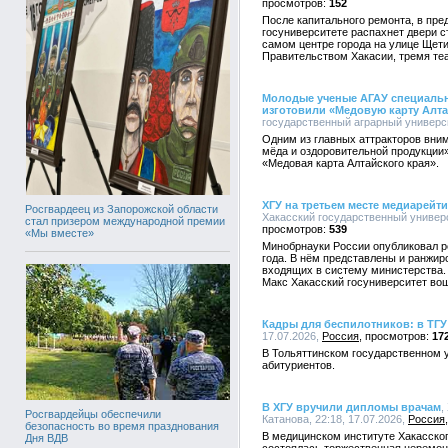
152
После капитального ремонта, в пре
госуниверситете распахнет двери 
самом центре города на улице Щети
Правительством Хакасии, тремя те
Молодые ученые АГАУ специальн
изготовили «Медовую карту Алта
государственный аграрный университ
Одним из главных аттракторов вни
мёда и оздоровительной продукции
«Медовая карта Алтайского края».
ХГУ на третьем месте медиарейт
Росгвардеец из Запорожской области
Хакасский государственный универси
стал призером международной премии
539
«Мы вместе»
Минобрнауки России опубликовал р
года. В нём представлены и ранжи
входящих в систему министерства.
Макс Хакасский госуниверситет во
Кадры для беспилотников: в ТГУ
17.07.2026,
Россия
17
В Тольяттинском государственном 
абитуриентов.
В ХГУ вручили дипломы врачам
,
Росгвардейцы обеспечили
Катанова, 22:18, 17.07.2026,
Россия
безопасность во время празднования
В медицинском институте Хакасског
Дня ВДВ