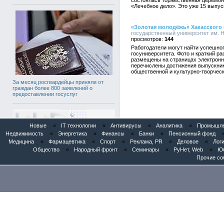
состоялась торжественная церемон
«Лечебное дело». Это уже 15 выпус
«Золотая молодёжь» Хакасского 
государственный университет им. Н.
144
Работодатели могут найти успешног
госуниверситета. Фото и краткий ра
размещены на страницах электронн
перечислены достижения выпускник
общественной и культурно-творческ
За месяц росгвардейцы приняли от
граждан более 800 заявлений о
предоставлении госуслуг
Новые
«
IT технологии
«
Антивирусы
«
Аналитика
«
Промышлен
Недвижимость
«
Энергетика
«
Финансы
«
Банки
«
Пенсионный фонд
Медицина
«
Фармацевтика
«
Спорт
«
Реклама, PR
«
Деловое
«
Логи
Общество
«
Народный фронт
«
Семинары
«
РуНет, Web
«
Юб
Прочие со
Патентное бюро «Институт Инноваций
и Права» представило AI-патентного
ассистента «POSINT» в Евразийском
патентном ведомстве