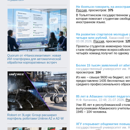
Не бояться говорить на иностра
Россия
375
В Тольяттинском государственном у
которая помогает студентам свобод
иностранном языке.
На развитие стартапов молодые 
четыре млн рублей
, Хакасский го
03.08.2026,
Россия
12
Проекты студентов инженерно-техно
стали победителями всероссийского
четырёх команд получит по одному 
Quorum от «Наносемантики»: новая
ИИ-платформа для автоматической
обработки корпоративных встреч
Более 15 тысяч заявлений от аби
государственный университет им. Н.
104
Из них – свыше 9600 на бюджет, ост
предоставлено 1435 бесплатных ме
среднего профессионального образ
85 лет в Абакане готовят педагог
Н.Ф. Катанова, 22:48, 21.07.2026,
Ро
Уже 85 лет в республиканской столи
выпускниками Абаканского учительс
1945 – 104 человека.
Robort от 3Logic Group расширил
портфель роботами Unitree A2 и A2-W
ХГУ открывает общежитие повы
государственный университет им. Н.