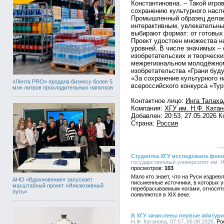
Константиновна. – Такой игро
сохранению культурного насл
Промышленный образец делает
интерактивным, увлекательны
выбирают формат: от готовых
Проект удостоен множества н
уровней. В числе значимых –
изобретательских и творческ
межрегиональном молодёжном
изобретательства «Грани буд
«За сохранение культурного 
«Лента PRO» продала бизнесу более 5
всероссийского конкурса «Тур
млн литров прохладительных напитков
Контактное лицо:
Инга Талаха
Компания:
ХГУ им. Н.Ф. Ката
Добавлен: 20:53, 27.05.2026 
Страна:
Россия
Студентка ХГУ исследовала фено
государственный университет им. Н.
103
Мало кто знает, что на Руси издре
АНО «Вдохновение» запускает
письменные источники, в которых 
масштабный проект «Инклюзивный
перебрасываемым ногами, относятс
путь»
появляются в XIX веке.
В ХГУ зачислены первые абитур
Н.Ф. Катанова, 07:57, 05.08.2026,
Ро