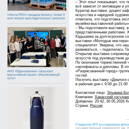
– Этот опыт показывает, что 
всё зависит от мотивации и у
Куратор выставки, доцент ка
искусства и народной художе
«Лента PRO» продала бизнесу более 5
млн литров прохладительных напитков
отметила, что подготовка экс
музейно-выставочной работы»
– Мы подготовили выставку, в
представленными работами. Х
Кадышева за долгосрочное со
выставки «Молодые мастера» 
специалитет. Уверена, что на
развиваться, – поделилась Та
Открытие выставки сопровожд
искусств под руководством д
По окончании торжественной 
сертификаты и дипломы. В от
«Разрисованный город» групп
АНО «Вдохновение» запускает
масштабный проект «Инклюзивный
гостей.
путь»
Посетить выставку «Диалоги 
в рабочие дни с 9:00 до 21:00
Контактное лицо:
Эльмира Бо
Компания:
Хакасский государ
Добавлен: 20:42, 30.05.2026 
Страна:
Россия
Студентка ХГУ исследовала фено
государственный университет им. Н.