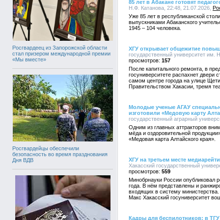
85 лет в Абакане готовят педагог
Н.Ф. Катанова, 22:48, 21.07.2026,
Ро
Уже 85 лет в республиканской столи
выпускниками Абаканского учительс
1945 – 104 человека.
Росгвардеец из Запорожской области
ХГУ открывает общежитие повы
стал призером международной премии
государственный университет им. Н.
«Мы вместе»
157
После капитального ремонта, в пре
госуниверситете распахнет двери 
самом центре города на улице Щети
Правительством Хакасии, тремя те
Молодые ученые АГАУ специальн
изготовили «Медовую карту Алта
государственный аграрный университ
Одним из главных аттракторов вни
мёда и оздоровительной продукции
«Медовая карта Алтайского края».
Росгвардейцы обеспечили
безопасность во время празднования
ХГУ на третьем месте медиарейт
Дня ВДВ
Хакасский государственный универси
559
Минобрнауки России опубликовал р
года. В нём представлены и ранжи
входящих в систему министерства.
Макс Хакасский госуниверситет во
Кадры для беспилотников: в ТГУ