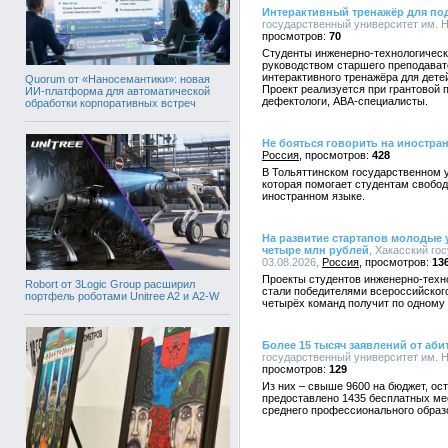
Интерактивный тренажёр для под
государственный университет им. Н.
70
Студенты инженерно-технологическо
руководством старшего преподават
интерактивного тренажёра для дете
Quorum от «Наносемантики»: новая
Проект реализуется при грантовой п
ИИ-платформа для автоматической
дефектологи, АВА-специалисты.
обработки корпоративных встреч
Не бояться говорить на иностра
Россия
428
В Тольяттинском государственном у
которая помогает студентам свобод
иностранном языке.
На развитие стартапов молодые 
четыре млн рублей
, Хакасский го
03.08.2026,
Россия
13
Проекты студентов инженерно-техно
Robort от 3Logic Group расширил
стали победителями всероссийского
портфель роботами Unitree A2 и A2-W
четырёх команд получит по одному 
Более 15 тысяч заявлений от аби
государственный университет им. Н.
129
Из них – свыше 9600 на бюджет, ост
предоставлено 1435 бесплатных ме
среднего профессионального образ