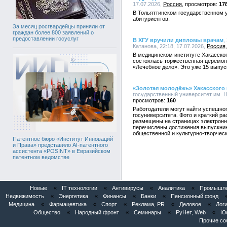
17.07.2026,
Россия
17
В Тольяттинском государственном 
абитуриентов.
За месяц росгвардейцы приняли от
граждан более 800 заявлений о
предоставлении госуслуг
В ХГУ вручили дипломы врачам
,
Катанова, 22:18, 17.07.2026,
Россия
В медицинском институте Хакасског
состоялась торжественная церемон
«Лечебное дело». Это уже 15 выпус
«Золотая молодёжь» Хакасского 
государственный университет им. Н.
160
Работодатели могут найти успешног
госуниверситета. Фото и краткий ра
размещены на страницах электронн
перечислены достижения выпускник
общественной и культурно-творческ
Патентное бюро «Институт Инноваций
и Права» представило AI-патентного
ассистента «POSINT» в Евразийском
патентном ведомстве
Новые
«
IT технологии
«
Антивирусы
«
Аналитика
«
Промышлен
Недвижимость
«
Энергетика
«
Финансы
«
Банки
«
Пенсионный фонд
Медицина
«
Фармацевтика
«
Спорт
«
Реклама, PR
«
Деловое
«
Логи
Общество
«
Народный фронт
«
Семинары
«
РуНет, Web
«
Юб
Прочие со