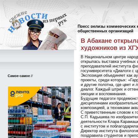
Пресс релизы коммерческих 
Пресс-релизы
//
общественных организаций
В Абакане открыл
художников из ХГ
В Национальном центре народ
открылась выставка учебных и
преподавателей института фи
госуниверситета «Диалоги с 
Экспозиция объединяет как а
Самое-самое
//
проекты, среди которых: «Гар
и другие полотна, где цвет и
диалог. Каждый штрих и оттен
эмоции и воспоминания.
Будущие педагоги продемонс
дисциплинами изобразительно
композицией, а техниками акв
С приветственным словом к г
С.П. Кадышева по изобразите
деятельности Клара Карамаше
с институтом и поблагодарила
Директор института филологи
поздравила студентов и преп