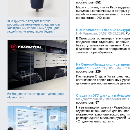
652
Мало кто знает, что на Руси издре
письменные источники, в которых 
перебрасываемым ногами, относятс
появляются в XIX веке.
«Не думать о каждом шаге»:
российские инженеры представили
электронный коленный модуль для
В ХГУ зачислены первые абитур
людей после ампутации бедра
Н.Ф. Катанова, 07:57, 05.08.2026,
Ро
В Хакасском госуниверситете издан 
пределах квот: отдельной, особой 
без вступительных испытаний. Они
бюджетной основе по программам ба
заочной форм обучения.
На Северо-Западе столицы прош
дошкольников
, УВД по СЗАО ГУ М
229
Инспекторы Отдела Госавтоинспекц
организовали серию открытых урок
движения для воспитанников детски
Во Владивостоке открылся демоцентр
Студентка ХГУ шагнула в будуще
«Гравитон»
государственный университет им. Н.
57
На реализацию проекта «Разработк
аддитивных технологий для пошива
инженерно-технологического инстит
размере одного миллиона рублей. О
«Студенческий стартап».