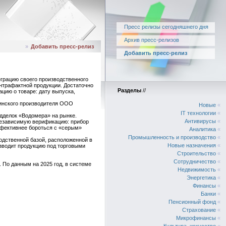
Пресс релизы сегодняшнего дня
Архив пресс-релизов
»
Добавить пресс-релиз
Добавить пресс-релиз
грацию своего производственного
онтрафактной продукции. Достаточно
Разделы
//
цию о товаре: дату выпуска,
инского производителя ООО
Новые
«
IT технологии
«
дделок «Водомера» на рынке.
Антивирусы
«
 независимую верификацию: прибор
ффективнее бороться с «серым»
Аналитика
«
Промышленность и производство
«
одственной базой, расположенной в
Новые назначения
«
водит продукцию под торговыми
Строительство
«
Сотрудничество
«
 По данным на 2025 год, в системе
Недвижимость
«
Энергетика
«
Финансы
«
Банки
«
Пенсионный фонд
«
Страхование
«
Микрофинансы
«