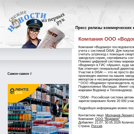
Пресс релизы коммерческих 
Пресс-релизы
//
Компания ООО «Водом
Компания «Водомер» последователь
учета с системой DiSAI. Для покуп
считать штрихкод с помощью смарт
заводскую серию, сертификаты соот
Помимо цифровой системы маркиро
«Водомер» в ГИС «Аршин», куда зан
Как отмечает генеральный директо
Участие в DiSAI — это не просто ф
Самое-самое
//
произведен именно на нашем завод
импортом и несанкционированными
* ООО «Водомер» производитель при
Подмосковных Мытищах. Имеет сер
марками Водомер и Тепловодомер.
* DiSAI - Российская система авто
зарегистрировано более 20 000 уча
Подробную информацию можно посмотр
Контактное лицо:
Молчанов Леонид 
Компания:
ООО "Водомер"
Добавлен: 21:07, 30.05.2026 Количе
Страна:
Россия