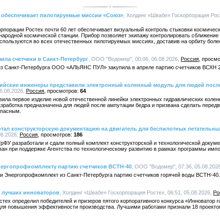
т обеспечивает пилотируемые миссии «Союз»
, Холдинг «Швабе» Госкорпорация Рост
рпорации Ростех почти 60 лет обеспечивает визуальный контроль стыковки космичес
ародной космической станции. Прибор позволяет экипажу контролировать сближение 
спользуются во всех отечественных пилотируемых миссиях, доставив на орбиту более
ила счетчики в Санкт-Петербург
, ООО "Водомер", 00:06, 06.08.2026,
Россия
з Санкт-Петербурга ООО «АЛЬЯНС ПУЛ» закупила в апреле партию счетчиков ВСХН 2
ссийские инженеры представили электронный коленный модуль для людей посл
6.08.2026,
Россия
64
ила первое изделие новой отечественной линейки электронных гидравлических колен
зработка предназначена для людей после ампутации бедра и призвана сделать передв
опасным.
тал конструкторскую документацию на двигатель для беспилотных летательны
08.2026,
Россия
186
ФУ разработали и сдали полный комплект конструкторской и технологической докуме
ован при поддержке Агентства по технологическому развитию в рамках программы имп
ергопрофкомплекту партию счетчиков ВСТН-40
, ООО "Водомер", 07:36, 05.08.202
 Энергопрофкомплект из Санкт-Петербурга партию счетчиков горячей воды ВСТН-40.
 лучших инноваторов
, Холдинг «Швабе» Госкорпорация Ростех, 06:51, 05.08.2026,
Ро
тех определил победителей и призеров пятого корпоративного конкурса «Инноватор г
ля повышения эффективности производства. Лучшими работами признали 18 проекто