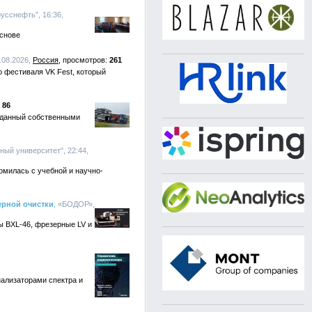
"русснефть", 16:36,
основе
.08.2026,
Россия
261
 фестиваля VK Fest, который
86
озданный собственными
ый университет", 22:44,
омилась с учебной и научно-
ерной очистки
, «БОДОР»,
ы BXL-46, фрезерные LV и
нализаторами спектра и