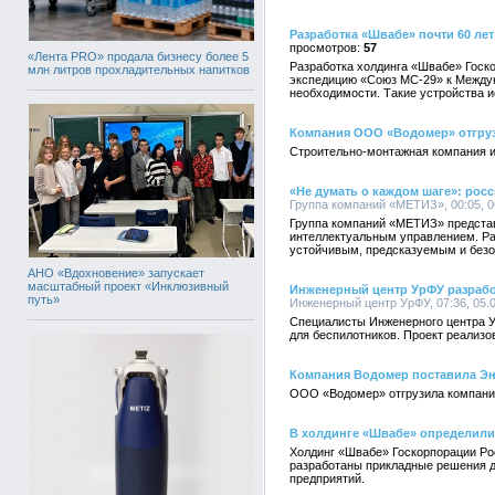
Разработка «Швабе» почти 60 ле
57
«Лента PRO» продала бизнесу более 5
Разработка холдинга «Швабе» Госко
млн литров прохладительных напитков
экспедицию «Союз МС-29» к Междун
необходимости. Такие устройства и
Компания ООО «Водомер» отгруз
Строительно-монтажная компания и
«Не думать о каждом шаге»: ро
Группа компаний «МЕТИЗ», 00:05, 0
Группа компаний «МЕТИЗ» представ
интеллектуальным управлением. Ра
устойчивым, предсказуемым и без
АНО «Вдохновение» запускает
масштабный проект «Инклюзивный
Инженерный центр УрФУ разрабо
путь»
Инженерный центр УрФУ, 07:36, 05.
Специалисты Инженерного центра Ур
для беспилотников. Проект реализ
Компания Водомер поставила Эн
ООО «Водомер» отгрузила компании
В холдинге «Швабе» определили
Холдинг «Швабе» Госкорпорации Рос
разработаны прикладные решения д
предприятий.