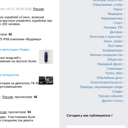
Культура, искусство
«
Образование, учеба
«
ех, 00:13, 06.08.2026,
Россия
Наука
«
Медицина
«
ких кораблей «Союз», включая
Фармацевтика
«
и вручную управлять кораблем при
Спорт
«
 200 человек.
Реклама, PR
«
Деловое
«
60
Логистика и транспорт
«
5 IP68 компании «Водомер».
Закон, право
«
Выставки
«
е ампутации бедра
,
Конференции
«
Мнения специалистов
«
ных модулей с
Общество
«
ижение на протезе более
Народный фронт
«
Семинары
«
РуНет, Web
«
х аппаратов
,
Юбилейные даты
«
Благотворительность
«
нтации на двигатель ГФ 40
ортозамещения.
Природа, окружающая среда
«
Скидки
«
Прочие события
«
6,
Россия
46
Другие статьи
«
ссия
94
Сегодня у нас публикуются
//
ода». Участниками были
в специалистов девяти