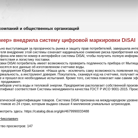
компаний и общественных организаций
ер» внедрила систему цифровой маркировки DiSAI
но выступающая за прозрачность рынка и защиту прав потребителей, завершила инте
ателя внедрение этой системы означает кардинальное снижение риска приобретения к
фона или ввести номер в интерфейсе системы DiSAI, чтобы получить полную информа
ветствия и логистику поставки.
вки DiSAI потребитель имеет возможность проверить подлинность прибора от Мытищ
осятся все данные об изготовленном счетчике воды.
р предприятия Юрий Казанов: «Наша цель - исключить саму возможность появления по
ормальность, а инструмент доверия. Покупатель, сканируя код на счетчике, получает
е и прошел все необходимые испытания. Кроме того, система помогает нам самим э
 продажами».
боров учета воды и тепловой энергии. Предприятие располагает собственной произв
тификат соответствия Системы менеджмента качества ГОСТ Р ИСО 9001-2015. Произ
матической идентификации товаров. Система DiSAI признана на международном уровне.
стников из 24 стран, которым выдано свыше 4 миллионов уникальных штрихкодов.
еть здесь: https://catalog.disai.org/gln/4679990033488
Николаевич
ство просмотров: 147