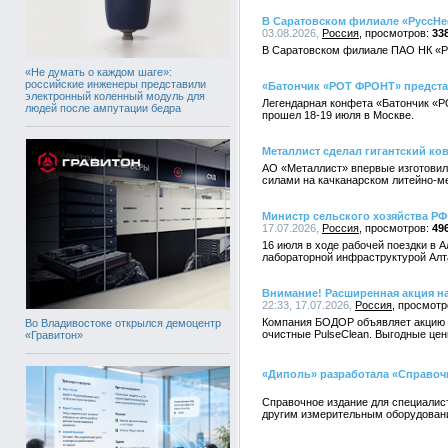
В Саратовском филиале «РуссНе
03.08.2026,
Россия
33
В Саратовском филиале ПАО НК «Ру
«Не думать о каждом шаге»:
российские инженеры представили
«Батончик «РОТ ФРОНТ» представ
электронный коленный модуль для
Легендарная конфета «Батончик «Р
людей после ампутации бедра
прошел 18-19 июля в Москве.
Металлист сделал гигантский ко
АО «Металлист» впервые изготовил
силами на качканарском литейно-м
Министр сельского хозяйства РФ
17.07.2026,
Россия
49
16 июля в ходе рабочей поездки в 
лабораторной инфраструктурой Алта
Внимание! Расширенная акция на
22:33, 17.07.2026,
Россия
Компания БОДОР объявляет акцию н
Во Владивостоке открылся демоцентр
очистные PulseClean. Выгодные цен
«Гравитон»
«Диполь» разработала «Справоч
Справочное издание для специалист
другим измерительным оборудован