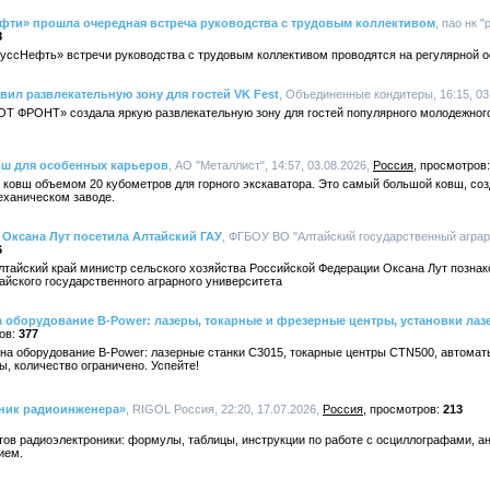
фти» прошла очередная встреча руководства с трудовым коллективом
, пао нк 
8
ссНефть» встречи руководства с трудовым коллективом проводятся на регулярной 
ил развлекательную зону для гостей VK Fest
, Объединенные кондитеры, 16:15, 03
ОТ ФРОНТ» создала яркую развлекательную зону для гостей популярного молодежного
вш для особенных карьеров
, АО "Металлист", 14:57, 03.08.2026,
Россия
 ковш объемом 20 кубометров для горного экскаватора. Это самый большой ковш, с
еханическом заводе.
 Оксана Лут посетила Алтайский ГАУ
, ФГБОУ ВО "Алтайский государственный аграрн
6
Алтайский край министр сельского хозяйства Российской Федерации Оксана Лут познак
йского государственного аграрного университета
 оборудование B-Power: лазеры, токарные и фрезерные центры, установки лаз
377
а оборудование B-Power: лазерные станки C3015, токарные центры CTN500, автомат
ы, количество ограничено. Успейте!
ник радиоинженера»
, RIGOL Россия, 22:20, 17.07.2026,
Россия
213
ов радиоэлектроники: формулы, таблицы, инструкции по работе с осциллографами, а
ием.