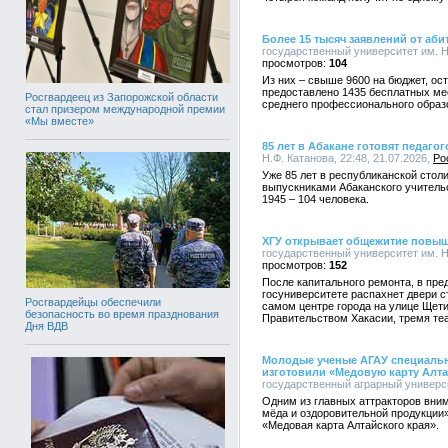
Более 15 тысяч заявлений от аби
государственный университет им. Н.
104
Из них – свыше 9600 на бюджет, ост
предоставлено 1435 бесплатных ме
Росгвардеец из Запорожской области
среднего профессионального образ
стал призером международной премии
«Мы вместе»
85 лет в Абакане готовят педагог
Н.Ф. Катанова, 22:48, 21.07.2026,
Ро
Уже 85 лет в республиканской столи
выпускниками Абаканского учительс
1945 – 104 человека.
ХГУ открывает общежитие повы
государственный университет им. Н.
152
После капитального ремонта, в пре
госуниверситете распахнет двери 
Росгвардейцы обеспечили
самом центре города на улице Щети
безопасность во время празднования
Правительством Хакасии, тремя те
Дня ВДВ
Молодые ученые АГАУ специальн
изготовили «Медовую карту Алта
государственный аграрный университ
Одним из главных аттракторов вни
мёда и оздоровительной продукции
«Медовая карта Алтайского края».