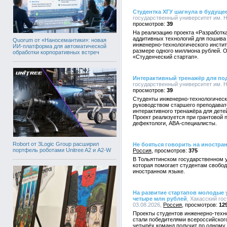
Студентка ХГУ шагнула в будуще
государственный университет им. Н.
39
На реализацию проекта «Разработк
аддитивных технологий для пошива
Quorum от «Наносемантики»: новая
инженерно-технологического инстит
ИИ-платформа для автоматической
размере одного миллиона рублей. О
обработки корпоративных встреч
«Студенческий стартап».
Интерактивный тренажёр для под
государственный университет им. Н.
39
Студенты инженерно-технологическо
руководством старшего преподават
интерактивного тренажёра для дете
Проект реализуется при грантовой п
дефектологи, АВА-специалисты.
Robort от 3Logic Group расширил
Не бояться говорить на иностра
портфель роботами Unitree A2 и A2-W
Россия
375
В Тольяттинском государственном у
которая помогает студентам свобод
иностранном языке.
На развитие стартапов молодые 
четыре млн рублей
, Хакасский го
03.08.2026,
Россия
12
Проекты студентов инженерно-техно
стали победителями всероссийского
четырёх команд получит по одному 