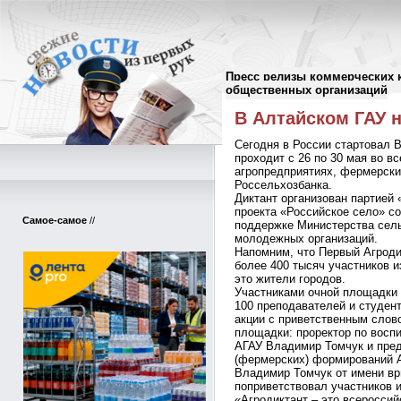
Пресс релизы коммерческих 
Пресс-релизы
//
общественных организаций
В Алтайском ГАУ 
Сегодня в России стартовал В
проходит с 26 по 30 мая во вс
агропредприятиях, фермерски
Россельхозбанка.
Диктант организован партией 
проекта «Российское село» с
Самое-самое
//
поддержке Министерства сель
молодежных организаций.
Напомним, что Первый Агродик
более 400 тысяч участников и
это жители городов.
Участниками очной площадки 
100 преподавателей и студен
акции с приветственным слов
площадки: проректор по восп
АГАУ Владимир Томчук и пре
(фермерских) формирований А
Владимир Томчук от имени в
поприветствовал участников 
«Агродиктант – это всероссий