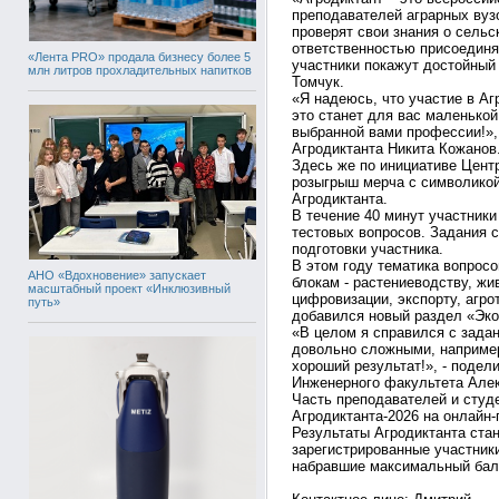
преподавателей аграрных вуз
проверят свои знания о сельс
ответственностью присоединяе
«Лента PRO» продала бизнесу более 5
участники покажут достойный 
млн литров прохладительных напитков
Томчук.
«Я надеюсь, что участие в Аг
это станет для вас маленькой
выбранной вами профессии!»,
Агродиктанта Никита Кожанов
Здесь же по инициативе Цент
розыгрыш мерча с символикой
Агродиктанта.
В течение 40 минут участники
тестовых вопросов. Задания с
подготовки участника.
В этом году тематика вопрос
АНО «Вдохновение» запускает
блокам - растениеводству, жи
масштабный проект «Инклюзивный
цифровизации, экспорту, агро
путь»
добавился новый раздел «Эко
«В целом я справился с зада
довольно сложными, например
хороший результат!», - подел
Инженерного факультета Але
Часть преподавателей и студ
Агродиктанта-2026 на онлайн
Результаты Агродиктанта стан
зарегистрированные участник
набравшие максимальный бал