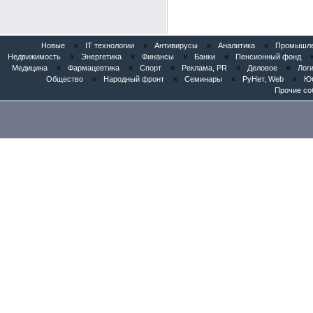
Новые
«
IT технологии
«
Антивирусы
«
Аналитика
«
Промышлен
Недвижимость
«
Энергетика
«
Финансы
«
Банки
«
Пенсионный фонд
Медицина
«
Фармацевтика
«
Спорт
«
Реклама, PR
«
Деловое
«
Логи
Общество
«
Народный фронт
«
Семинары
«
РуНет, Web
«
Юб
Прочие со