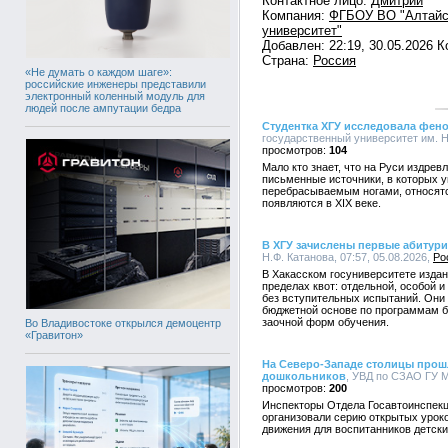
Контактное лицо:
Дмитрий
Компания:
ФГБОУ ВО "Алтайс
университет"
Добавлен: 22:19, 30.05.2026 
Страна:
Россия
«Не думать о каждом шаге»:
российские инженеры представили
электронный коленный модуль для
людей после ампутации бедра
Студентка ХГУ исследовала фено
государственный университет им. Н.
104
Мало кто знает, что на Руси издре
письменные источники, в которых 
перебрасываемым ногами, относятс
появляются в XIX веке.
В ХГУ зачислены первые абитур
Н.Ф. Катанова, 07:57, 05.08.2026,
Ро
В Хакасском госуниверситете издан 
пределах квот: отдельной, особой 
без вступительных испытаний. Они
бюджетной основе по программам ба
заочной форм обучения.
Во Владивостоке открылся демоцентр
«Гравитон»
На Северо-Западе столицы прош
дошкольников
, УВД по СЗАО ГУ М
200
Инспекторы Отдела Госавтоинспекц
организовали серию открытых урок
движения для воспитанников детски