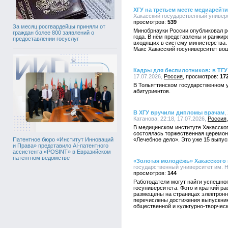
ХГУ на третьем месте медиарейт
Хакасский государственный универси
539
За месяц росгвардейцы приняли от
Минобрнауки России опубликовал р
граждан более 800 заявлений о
года. В нём представлены и ранжи
предоставлении госуслуг
входящих в систему министерства.
Макс Хакасский госуниверситет во
Кадры для беспилотников: в ТГУ
17.07.2026,
Россия
17
В Тольяттинском государственном 
абитуриентов.
В ХГУ вручили дипломы врачам
,
Катанова, 22:18, 17.07.2026,
Россия
В медицинском институте Хакасског
состоялась торжественная церемон
«Лечебное дело». Это уже 15 выпус
Патентное бюро «Институт Инноваций
и Права» представило AI-патентного
ассистента «POSINT» в Евразийском
патентном ведомстве
«Золотая молодёжь» Хакасского 
государственный университет им. Н.
144
Работодатели могут найти успешног
госуниверситета. Фото и краткий ра
размещены на страницах электронн
перечислены достижения выпускник
общественной и культурно-творческ