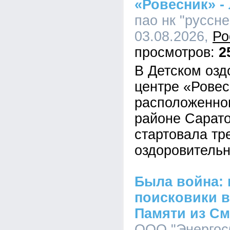
«Ровесник» - 
пао нк "руссне
03.08.2026,
Ро
2
В Детском оз
центре «Ровес
расположенно
районе Сарато
стартовала тр
оздоровитель
Была война:
поисковики в
Памяти из См
ООО "Энергосб