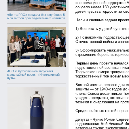
информационной поддержке А
собрало более 150 участнико
детей чувства гордости за св
«Лента PRO» продала бизнесу более 5
млн литров прохладительных напитков
Цели и сновные задачи проект
1) Воспитать у детей чувство
2) Познакомить подрастающее
Отечественной войны и значе
3) Сформировать уважительно
стремление беречь историчес
Первый день проекта начался
подготовленной воспитанника
АНО «Вдохновение» запускает
Творческие номера тронули с
масштабный проект «Инклюзивный
торжественный тон всему мер
путь»
Важной частью первого дня с
защиты — от 1940‑х годов до
члены Союза десантников Тюм
увидеть предметы, которые н
техники и снаряжения на прот
Среди почётных гостей первог
депутат - Чуйко Роман Сергее
подполковник Бей Николай Ив
ветераны труда; экскурсовод