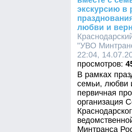
вместе с сем
экскурсию в 
празднования
любви и вер
Краснодарски
"УВО Минтранс
22:04, 14.07.2
4
В рамках праз
семьи, любви 
первичная пр
организация С
Краснодарско
ведомственно
Минтранса Ро