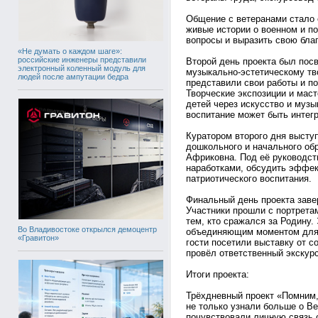
Общение с ветеранами стало 
живые истории о военном и п
вопросы и выразить свою бла
«Не думать о каждом шаге»:
российские инженеры представили
Второй день проекта был пос
электронный коленный модуль для
музыкально‑эстетическому тв
людей после ампутации бедра
представили свои работы и п
Творческие экспозиции и мас
детей через искусство и музык
воспитание может быть интег
Куратором второго дня высту
дошкольного и начального о
Африковна. Под её руководст
наработками, обсудить эффек
патриотического воспитания.
Финальный день проекта заве
Участники прошли с портрета
тем, кто сражался за Родину
Во Владивостоке открылся демоцентр
объединяющим моментом для 
«Гравитон»
гости посетили выставку от 
провёл ответственный экскур
Итоги проекта:
Трёхдневный проект «Помним, 
не только узнали больше о Ве
почувствовали личную связь с