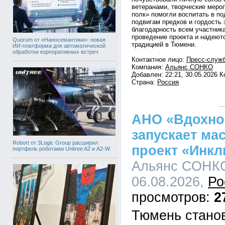
ветеранами, творческие меро
полк» помогли воспитать в п
подвигам предков и гордость
благодарность всем участника
проведение проекта и надеют
Quorum от «Наносемантики»: новая
традицией в Тюмени.
ИИ-платформа для автоматической
обработки корпоративных встреч
Контактное лицо:
Пресс-служ
Компания:
Альянс СОНКО
Добавлен: 22:21, 30.05.2026 
Страна:
Россия
АНО «Вдохно
запускает м
Robort от 3Logic Group расширил
проект «Инк
портфель роботами Unitree A2 и A2-W
Альянс СОНКО
06.08.2026,
Ро
2
Тюмень стано