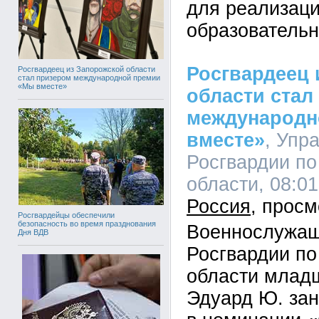
для реализаци
образовательн
Росгвардеец 
Росгвардеец из Запорожской области
стал призером международной премии
«Мы вместе»
области стал
международн
вместе»
, Упр
Росгвардии по
области, 08:01
Россия
Росгвардейцы обеспечили
безопасность во время празднования
Военнослужащ
Дня ВДВ
Росгвардии по
области млад
Эдуард Ю. зан