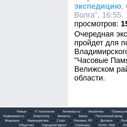
экспедицию
,
Волга", 16:55,
1
Очередная экс
пройдет для п
Владимирског
"Часовые Памя
Велижском ра
области.
Новые
«
IT технологии
«
Антивирусы
«
Аналитика
«
Промышлен
Недвижимость
«
Энергетика
«
Финансы
«
Банки
«
Пенсионный фонд
Медицина
«
Фармацевтика
«
Спорт
«
Реклама, PR
«
Деловое
«
Логи
Общество
«
Народный фронт
«
Семинары
«
РуНет, Web
«
Юб