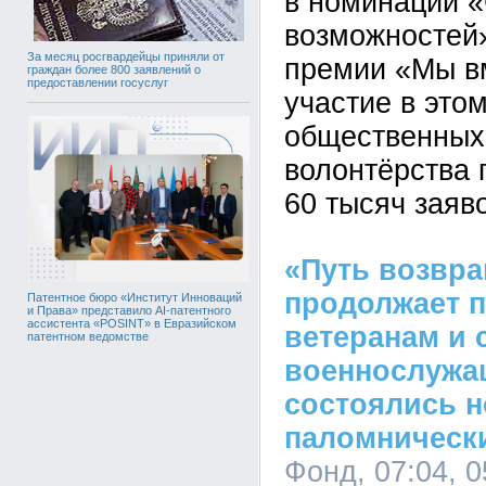
в номинации 
возможностей
За месяц росгвардейцы приняли от
премии «Мы вм
граждан более 800 заявлений о
предоставлении госуслуг
участие в это
общественных
волонтёрства
60 тысяч заяво
«Путь возвр
продолжает 
Патентное бюро «Институт Инноваций
и Права» представило AI-патентного
ассистента «POSINT» в Евразийском
ветеранам и 
патентном ведомстве
военнослужа
состоялись 
паломническ
Фонд, 07:04, 0