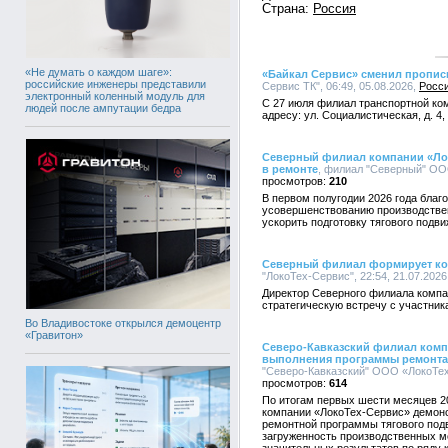
Страна:
Россия
«Не думать о каждом шаге»:
«Байкал Сервис» сменил пропис
российские инженеры представили
Сервис ТК", 06:49, 05.08.2026,
Росс
электронный коленный модуль для
С 27 июля филиал транспортной ком
людей после ампутации бедра
адресу: ул. Социалистическая, д. 4,
Северный филиал компании «Ло
в ремонте
, филиал "Северный" ООО
210
В первом полугодии 2026 года благ
усовершенствованию производстве
ускорить подготовку тягового подви
Северный филиал формирует ко
"ЛокоТех-Сервис", 22:54, 21.07.2026
Директор Северного филиала компа
стратегическую встречу с участник
Во Владивостоке открылся демоцентр
«Гравитон»
Северо-Кавказский филиал комп
выполнения программы ремонта 
"Северо-Кавказский" ООО «ЛокоТех-
614
По итогам первых шести месяцев 2
компании «ЛокоТех-Сервис» демонс
ремонтной программы тягового под
загруженность производственных м