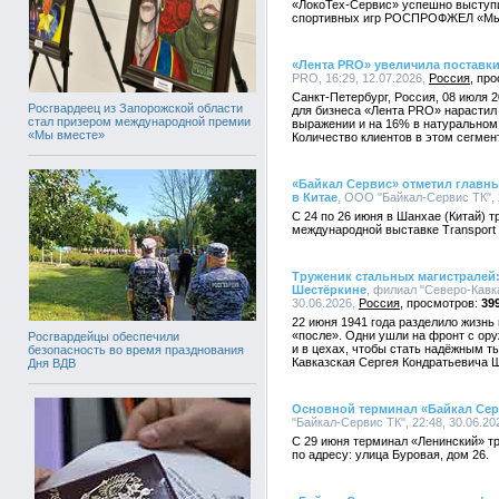
«ЛокоТех-Сервис» успешно выступи
спортивных игр РОСПРОФЖЕЛ «Мы
«Лента PRO» увеличила поставки
PRO, 16:29, 12.07.2026,
Россия
Санкт-Петербург, Россия, 08 июля 
Росгвардеец из Запорожской области
для бизнеса «Лента PRO» нарастил
стал призером международной премии
выражении и на 16% в натуральном 
«Мы вместе»
Количество клиентов в этом сегмен
«Байкал Сервис» отметил главн
в Китае
, ООО "Байкал-Сервис ТК", 
С 24 по 26 июня в Шанхае (Китай) 
международной выставке Transport lo
Труженик стальных магистралей:
Шестёркине
, филиал "Северо-Кавк
30.06.2026,
Россия
39
22 июня 1941 года разделило жизнь
«после». Одни ушли на фронт с оруж
Росгвардейцы обеспечили
и в цехах, чтобы стать надёжным т
безопасность во время празднования
Кавказская Сергея Кондратьевича 
Дня ВДВ
Основной терминал «Байкал Сер
"Байкал-Сервис ТК", 22:48, 30.06.20
С 29 июня терминал «Ленинский» т
по адресу: улица Буровая, дом 26.