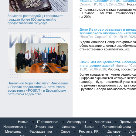
«Байкал Сервис» снизил тариф
Сервис ТК", 01:07, 29.06.2026,
Росс
Отправка грузов между городами к
– Самара – Тольятти – Ульяновск) 
За месяц росгвардейцы приняли от
на 20%.
граждан более 800 заявлений о
предоставлении госуслуг
Депо Иваново осваивает и внедр
технического обслуживания теп
"ЛокоТех-Сервис", 01:04, 29.06.2026
В депо Иваново Северного филиала
обслуживание сложных зарубежных 
отечественных комплектующих.
Шах и мат обыденности. Слесар
и о спасении жизней
, филиал "Се
15:01, 20.06.2026,
Россия
Более тридцати лет жизни отдано о
цифрами скрывается история челов
наперёд – будь то сложный узел ло
Патентное бюро «Институт Инноваций
по ремонту подвижного состава сер
и Права» представило AI-патентного
Грузовое Северо-Кавказского фили
ассистента «POSINT» в Евразийском
патентном ведомстве
Новые
«
IT технологии
«
Антивирусы
«
Аналитика
«
Промышлен
Недвижимость
«
Энергетика
«
Финансы
«
Банки
«
Пенсионный фонд
Медицина
«
Фармацевтика
«
Спорт
«
Реклама, PR
«
Деловое
«
Логи