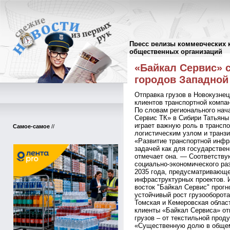
Пресс релизы коммерческих 
Пресс-релизы
//
общественных организаций
«Байкал Сервис» 
городов Западной
Отправка грузов в Новокузнец
клиентов транспортной компа
По словам регионального нач
Сервис ТК» в Сибири Татьяны
играет важную роль в трансп
Самое-самое
//
логистическим узлом и транз
«Развитие транспортной инфр
задачей как для государствен
отмечает она. — Соответству
социально‑экономического ра
2035 года, предусматривающе
инфраструктурных проектов. И
восток "Байкал Сервис" прог
устойчивый рост грузооборот
Томская и Кемеровская област
клиенты «Байкал Сервиса» о
грузов – от текстильной прод
«Существенную долю в общем