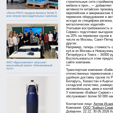
строительные сети стройматер
мебели и проч., — добавляет
активности китайских произв
европейские и американские 
«Лента PRO» продала бизнесу более 5
млн литров прохладительных напитков
перевозок оборудования и ав
исходя из специфики региона,
металлических изделий».
Учитывая востребованность и
Сервис» подготовил выгодное
на 20% на перевозки грузов в 
числе из Москвы, Санкт-Петер
других.
Например, теперь стоимость о
куб.м из Москвы в Новокузнецк
Петербурга в Томск – 34300 р
Воспользоваться этим предло
сайте компании.
АНО «Вдохновение» запускает
масштабный проект «Инклюзивный
***
путь»
Транспортная компания «Байк
отечественных перевозчиков 
удобную доставку грузов по 
Беларусь, Казахстан и Кыргыз
складской логистики, универ
автомобильные, авиа и контей
У компании «Байкал Сервис» 
обслуживают более 50 000 на
Контактное лицо:
Артем Исае
Компания:
ООО "Байкал-Серв
Добавлен: 22:22, 30.05.2026 