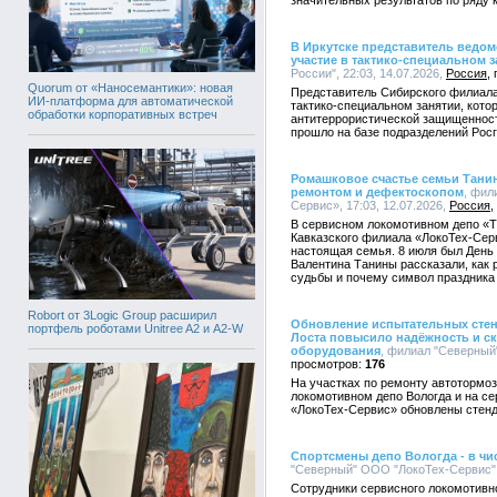
значительных результатов по ряду
В Иркутске представитель ведо
участие в тактико-специальном 
России", 22:03, 14.07.2026,
Россия
Quorum от «Наносемантики»: новая
Представитель Сибирского филиал
ИИ-платформа для автоматической
тактико-специальном занятии, кот
обработки корпоративных встреч
антитеррористической защищенност
прошло на базе подразделений Росг
Ромашковое счастье семьи Тани
ремонтом и дефектоскопом
, фил
Сервис», 17:03, 12.07.2026,
Россия
В сервисном локомотивном депо «
Кавказского филиала «ЛокоТех-Серв
настоящая семья. 8 июля был День 
Валентина Танины рассказали, как 
судьбы и почему символ праздника 
Robort от 3Logic Group расширил
Обновление испытательных стенд
портфель роботами Unitree A2 и A2-W
Лоста повысило надёжность и с
оборудования
, филиал "Северный
176
На участках по ремонту автотормо
локомотивном депо Вологда и на с
«ЛокоТех-Сервис» обновлены стен
Спортсмены депо Вологда - в чи
"Северный" ООО "ЛокоТех-Сервис", 
Сотрудники сервисного локомотивн