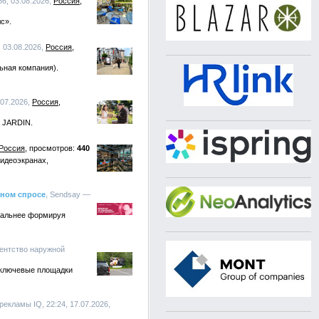
56, 03.08.2026,
Россия
с».
, 03.08.2026,
Россия
ьная компания).
.07.2026,
Россия
E JARDIN.
Россия
440
видеоэкранах,
нном спросе
, Sendsay —
ональнее формируя
гентство наружной
 ключевые площадки
рекламы IQ, 22:24, 17.07.2026,