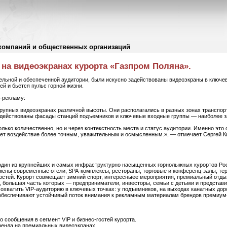
компаний и общественных организаций
 на видеоэкранах курорта «Газпром Поляна».
льной и обеспеченной аудитории, были искусно задействованы видеоэкраны в ключев
ей и бьется пульс горной жизни.
l-рекламу:
рупных видеоэкранах различной высоты. Они располагались в разных зонах транспорт
адействованы фасады станций подъемников и ключевые входные группы — наиболее з
олько количественно, но и через контекстность места и статус аудитории. Именно это
ает воздействие более точным, уважительным и осмысленным.», — отмечает Сергей К
один из крупнейших и самых инфраструктурно насыщенных горнолыжных курортов Рос
жены современные отели, SPA-комплексы, рестораны, торговые и конференц-залы, те
остей. Курорт совмещает зимний спорт, интересныее мероприятия, премиальный отды
, большая часть которых — предприниматели, инвесторы, семьи с детьми и представи
охватить VIP-аудиторию в ключевых точках: у подъемников, на выходах канатных дор
 обеспечивают устойчивый поток внимания к рекламным материалам брендов премиум
 сообщения в сегмент VIP и бизнес-гостей курорта.
енда на премиальных видеоэкранах.