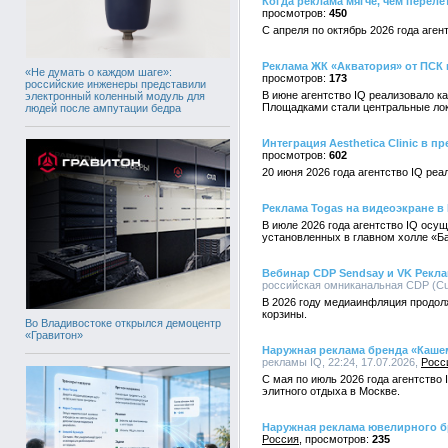
Когда реклама мягче, чем перел
450
С апреля по октябрь 2026 года аге
Реклама ЖК «Акватория» от ПСК
«Не думать о каждом шаге»:
173
российские инженеры представили
В июне агентство IQ реализовало 
электронный коленный модуль для
Площадками стали центральные лок
людей после ампутации бедра
Интеграция Aesthetica Clinic в 
602
20 июня 2026 года агентство IQ реа
Реклама Togas на видеоэкране в
В июле 2026 года агентство IQ ос
установленных в главном холле «Б
Вебинар CDP Sendsay и VK Рекл
российская омниканальная CDP (Cust
В 2026 году медиаинфляция продол
корзины.
Во Владивостоке открылся демоцентр
«Гравитон»
Наружная реклама бренда «Каше
рекламы IQ, 22:24, 17.07.2026,
Росс
С мая по июль 2026 года агентств
элитного отдыха в Москве.
Наружная реклама ювелирного бр
Россия
235