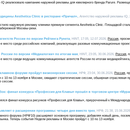
во IQ реализовало кампанию наружной рекламы для ювелирного бренда Parure. Размещ
дицины Aesthetica Clinic в ресторане «Причал».
, Агентство наружной рекламы IQ, 
естило наружную рекламу клиники премиум-сегмента Aesthetica Clinic. Площадкой ста
набережной Москвы-реки.
агентств России по версии Рейтинга Рунета
, HINT, 17:05, 12.07.2026,
Россия
-е место среди российских компаний, реализующих разовые коммуникационные проек
в России по версии «Медиалогии» по итогам мая
, HINT, 23:05, 30.06.2026,
Россия
-е место среди ведущих коммуникационных агентств России по итогам медиарейтинга,
кламном форуме пройдут визионерские сессии
, НРФ, 23:04, 30.06.2026,
Россия
я с 10 по 13 ноября в Москве, ожидают стратегические сессии, обширная отраслевая 
е сессии.
ыбок: финал конкурса «Профессия для Клавы» прошёл в торговом центре «Мура
оялся финал конкурса рисунков «Профессия для Клавы», приуроченный к Международ
являет о расширении программы: четыре дня вместо трех
, НРФ, 21:38, 15.06.202
амного форума (НРФ’10) расширяют основную программу, добавляя новый день, пос
ынка. Теперь события Недели рекламы в Москве пройдут с 10 по 13 ноября.