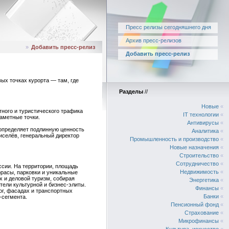
Пресс релизы сегодняшнего дня
Архив пресс-релизов
»
Добавить пресс-релиз
Добавить пресс-релиз
ых точках курорта — там, где
Разделы
//
Новые
«
ного и туристического трафика
IT технологии
«
аметные точки.
Антивирусы
«
 определяет подлинную ценность
Аналитика
«
иселёв, генеральный директор
Промышленность и производство
«
Новые назначения
«
Строительство
«
Сотрудничество
«
сии. На территории, площадь
Недвижимость
«
ррасы, парковки и уникальные
х и деловой туризм, собирая
Энергетика
«
тели культурной и бизнес-элиты.
Финансы
«
ог, фасадах и транспортных
Банки
«
-сегмента.
Пенсионный фонд
«
Страхование
«
Микрофинансы
«