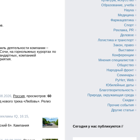
Культура, искусство
«
Образование, учеба
«
Наука
«
Медицина
«
Фармацевтика
«
Спорт
«
в.
Реклама, PR
«
Деловое
«
Логистика и транспорт
«
Закон, право
«
филь деятельности компании –
Выставки
«
Сочи, на горнолыжных курортах по
Конференции
«
стандартных, компанией
риятия.
Мнения специалистов
«
Общество
«
Народный фронт
«
Семинары
«
РуНет, Web
«
Юбилейные даты
«
Благотворительность
«
Природа, окружающая среда
«
.08.2026,
Россия
60
Скидки
«
 нового трека «Любовь». Релиз
Прочие события
«
Другие статьи
«
рекламы IQ, 16:15,
ский 6». Кампания
Сегодня у нас публикуются
//