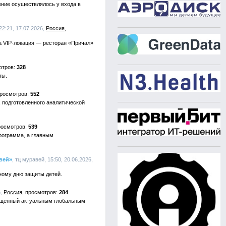
ение осуществлялось у входа в
22:21, 17.07.2026,
Россия
ла VIP-локация — ресторан «Причал»
328
ты.
552
 подготовленного аналитической
539
программа, а главным
вей»
, тц муравей, 15:50, 20.06.2026,
ному дню защиты детей.
6,
Россия
284
вященный актуальным глобальным