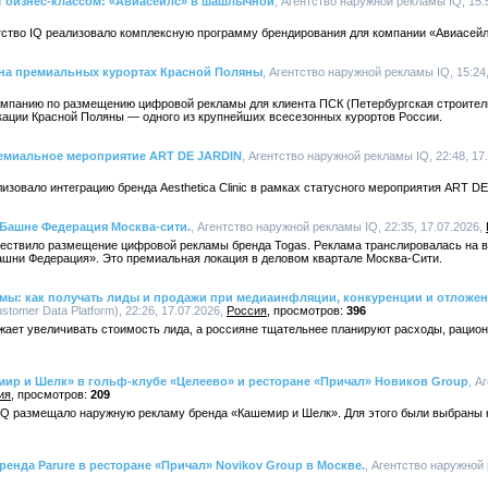
ёт бизнес-классом: «Авиасейлс» в шашлычной
, Агентство наружной рекламы IQ, 15:
нтство IQ реализовало комплексную программу брендирования для компании «Авиасейл
 на премиальных курортах Красной Поляны
, Агентство наружной рекламы IQ, 15:24
кампанию по размещению цифровой рекламы для клиента ПСК (Петербургская строител
ации Красной Поляны — одного из крупнейших всесезонных курортов России.
премиальное мероприятие ART DE JARDIN
, Агентство наружной рекламы IQ, 22:48, 17
лизовало интеграцию бренда Aesthetica Clinic в рамках статусного мероприятия ART D
 Башне Федерация Москва-сити.
, Агентство наружной рекламы IQ, 22:35, 17.07.2026,
уществило размещение цифровой рекламы бренда Togas. Реклама транслировалась на 
ашни Федерация». Это премиальная локация в деловом квартале Москва-Сити.
амы: как получать лиды и продажи при медиаинфляции, конкуренции и отложе
omer Data Platform), 22:26, 17.07.2026,
Россия
396
жает увеличивать стоимость лида, а россияне тщательнее планируют расходы, раци
мир и Шелк» в гольф-клубе «Целеево» и ресторане «Причал» Новиков Group
, А
ия
209
о IQ размещало наружную рекламу бренда «Кашемир и Шелк». Для этого были выбраны
енда Parure в ресторане «Причал» Novikov Group в Москве.
, Агентство наружной 