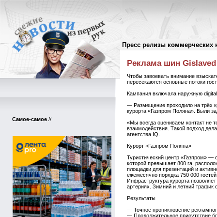
Пресс релизы коммерческих 
Пресс-релизы
//
Реклама шин Gislaved
Чтобы завоевать внимание взыскате
пересекаются основные потоки гост
Кампания включала наружную digita
— Размещение проходило на трёх к
курорта «Газпром Поляна». Были з
Самое-самое
//
«Мы всегда оцениваем контакт не т
взаимодействия. Такой подход дел
агентства IQ.
Курорт «Газпром Поляна»
Туристический центр «Газпром» — 
которой превышает 800 га, располо
площадки для презентаций и активн
ежемесячно порядка 750 000 гостей
Инфраструктура курорта позволяет 
артериях. Зимний и летний трафик
Результаты
— Точное проникновение рекламного
— Продолжительное присутствие бр