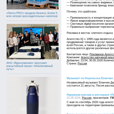
— Размещение на самых видимых то
— Кампания позволила бренду впис
Почему это сработало
«Лента PRO» продала бизнесу более 5
млн литров прохладительных напитков
— Премиальность и концентрация а
— Яркое видеооформление и высоки
— Световые digital-носители органи
— Правильно выбранная «презента
Реклама в местах элитного отдыха
Агентство IQ с 1999 года является
продвижение товаров и услуг преми
всей России, а также в других стра
используются другие различные фор
Контактное лицо:
Рекламное Агентс
Компания:
Агентство наружной рек
Добавлен: 23:04, 30.05.2026 Количе
АНО «Вдохновение» запускает
Страна:
Россия
масштабный проект «Инклюзивный
путь»
Музыкант из Норильска Епанчин
Независимый музыкант Епанчин Дан
состоится 21 августа. Песня расск
Наружная реклам в ресторане «П
03.08.2026,
Россия
73
С мая по сентябрь 2026 года агент
проходила на территории премиальн