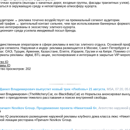
чках курорта (выходы с канатных дорог, входные группы, фасады транзитных узлов).
аться в окружающую среду и неповторимую атмосферу курорта.
удитории → реклама точечно воздействует на премиальный сегмент аудитории.
й трафик → зрительный контакт сильнее, чем при использовании баннерных формато
чно интегрированы в экосистему элитного курорта.
ционная» среда усилила имиджевый посыл бренда.
 единственным оператором в сфере рекламы в местах элитного отдыха. Основной про
ум-сегмента. Наружная и индор- реклама размещается в Москве, Санкт-Петербурге и 
нах: ОАЭ, Турции, Армении, Казахстане, Египте, Израиле, Грузии и на Кипре. Помимо 
маты рекламы: digital, BTL-акции, экспонирование и интеграция в закрытые VIP-мероп
тво IQ
ламы IQ
ство просмотров: 202
 Данил Владимирович выпустит новый трек «Любовь» 21 августа
, MSA, 07:20, 05
ил Владимирович (TheWitcheryCat, ех-BlackBabyCat) из Норильска анонсировал выход
ажет о преодолении тяжелого расставания и поиске внутренней свободы.
ричал» Novikov Group. Продвижение проекта «Никитский 6»
, Агентство наружной 
0
ство IQ реализовало размещение наружной рекламы клубного дома класса люкс «Никит
ой локации ресторана «Причал» Novikov Group.