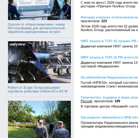
С мая по август 2026 года агентст
ресторан «Причал» Novikov Group.
Реклама клиники эстетической ме
223
Quorum от «Наносемантики»: новая
Летом 2026 года агентство IQ разм
ИИ-платформа для автоматической
Novikov Group, расположенный на 
обработки корпоративных встреч
HINT вошла в ТОП-10 лучших PR-
Диджитал-компания HINT заняла 10
HINT вошла в ТОП-15 PR-агентст
Диджитал-компания HINT заняла 13
системой «Медиалогия».
На юбилейном Национальном ре
Гостей «НРФ’10», который состоитс
нововведением станут визионерски
Robort от 3Logic Group расширил
портфель роботами Unitree A2 и A2-W
Творчество, подарки и море ул
Россия
189
В торговом центре «Муравей» сост
Оргкомитет юбилейного НРФ объ
Организаторы Национального рекл
трендам медиакоммуникационного р