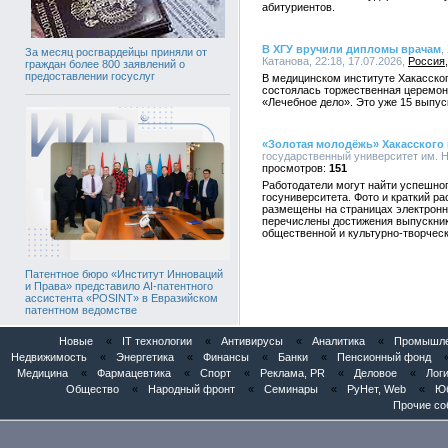
абитуриентов.
В ХГУ вручили дипломы врачам
,
За месяц росгвардейцы приняли от
Катанова, 22:18, 17.07.2026,
Россия
граждан более 800 заявлений о
предоставлении госуслуг
В медицинском институте Хакасског
состоялась торжественная церемон
«Лечебное дело». Это уже 15 выпус
«Золотая молодёжь» Хакасского 
государственный университет им. Н.
151
Работодатели могут найти успешног
госуниверситета. Фото и краткий ра
размещены на страницах электронн
перечислены достижения выпускник
общественной и культурно-творческ
Патентное бюро «Институт Инноваций
и Права» представило AI-патентного
ассистента «POSINT» в Евразийском
патентном ведомстве
Новые
«
IT технологии
«
Антивирусы
«
Аналитика
«
Промышлен
Недвижимость
«
Энергетика
«
Финансы
«
Банки
«
Пенсионный фонд
Медицина
«
Фармацевтика
«
Спорт
«
Реклама, PR
«
Деловое
«
Логи
Общество
«
Народный фронт
«
Семинары
«
РуНет, Web
«
Юб
Прочие со