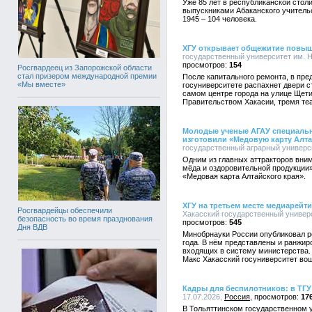
Уже 85 лет в республиканской столи
выпускниками Абаканского учительс
1945 – 104 человека.
ХГУ открывает общежитие повы
государственный университет им. Н.
154
Росгвардеец из Запорожской области
стал призером международной премии
После капитального ремонта, в пре
«Мы вместе»
госуниверситете распахнет двери 
самом центре города на улице Щети
Правительством Хакасии, тремя те
Молодые ученые АГАУ специальн
изготовили «Медовую карту Алта
государственный аграрный университ
Одним из главных аттракторов вни
мёда и оздоровительной продукции
«Медовая карта Алтайского края».
ХГУ на третьем месте медиарейт
Росгвардейцы обеспечили
Хакасский государственный универси
безопасность во время празднования
545
Дня ВДВ
Минобрнауки России опубликовал р
года. В нём представлены и ранжи
входящих в систему министерства.
Макс Хакасский госуниверситет во
Кадры для беспилотников: в ТГУ
17.07.2026,
Россия
17
В Тольяттинском государственном 