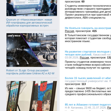
60
Студенты инженерно-технологическо
руководством старшего преподават
интерактивного тренажёра для дете
Проект реализуется при грантовой п
дефектологи, АВА-специалисты.
Quorum от «Наносемантики»: новая
ИИ-платформа для автоматической
обработки корпоративных встреч
Не бояться говорить на иностра
Россия
415
В Тольяттинском государственном у
которая помогает студентам свобод
иностранном языке.
На развитие стартапов молодые 
четыре млн рублей
, Хакасский го
03.08.2026,
Россия
13
Проекты студентов инженерно-техно
стали победителями всероссийского
четырёх команд получит по одному 
Robort от 3Logic Group расширил
портфель роботами Unitree A2 и A2-W
Более 15 тысяч заявлений от аби
государственный университет им. Н.
113
Из них – свыше 9600 на бюджет, ост
предоставлено 1435 бесплатных ме
среднего профессионального образ
85 лет в Абакане готовят педагог
Н.Ф. Катанова, 22:48, 21.07.2026,
Ро