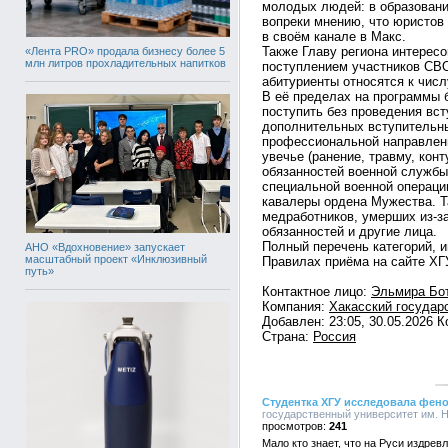
молодых людей: в образовани
вопреки мнению, что юристов 
в своём канале в Макс.
Также Главу региона интересо
«Лента PRO» продала бизнесу более 5
млн литров прохладительных напитков
поступлением участников СВО 
абитуриенты относятся к чис
В её пределах на программы 
поступить без проведения вс
дополнительных вступительны
профессиональной направленн
увечье (ранение, травму, кон
обязанностей военной службы
специальной военной операци
кавалеры ордена Мужества. Т
медработников, умерших из-з
обязанностей и другие лица.
Полный перечень категорий, 
АНО «Вдохновение» запускает
масштабный проект «Инклюзивный
Правилах приёма на сайте ХГ
путь»
Контактное лицо:
Эльмира Бо
Компания:
Хакасский государ
Добавлен: 23:05, 30.05.2026 
Страна:
Россия
Студентка ХГУ исследовала фено
государственный университет им. Н.
241
Мало кто знает, что на Руси издре