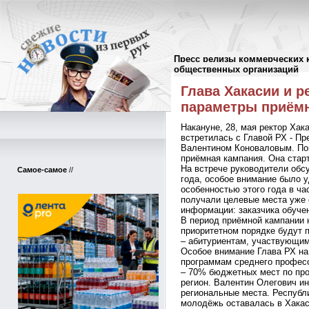
Пресс релизы коммерческих 
Пресс-релизы
//
общественных организаций
Глава Хакасии и р
параметры приёмн
Накануне, 28, мая ректор Хак
встретилась с Главой РХ - П
Валентином Коноваловым. По
приёмная кампания. Она старт
На встрече руководители обс
Самое-самое
//
года, особое внимание было 
особенностью этого года в ча
получали целевые места уже 
информации: заказчика обуче
В период приёмной кампании 
приоритетном порядке будут 
– абитуриентам, участвующим
Особое внимание Глава РХ на
программам среднего професс
– 70% бюджетных мест по пр
регион. Валентин Олегович и
региональные места. Республи
молодёжь оставалась в Хакас