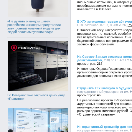
письменные источники, в которых 
перебрасываемым ногами, относятс
появляются в XIX веке.
«Не думать о каждом шаге»:
В ХГУ зачислены первые абитур
российские инженеры представили
Н.Ф. Катанова, 07:57, 05.08.2026,
Ро
электронный коленный модуль для
В Хакасском госуниверситете издан 
людей после ампутации бедра
пределах квот: отдельной, особой 
без вступительных испытаний. Они
бюджетной основе по программам ба
заочной форм обучения.
На Северо-Западе столицы прош
дошкольников
, УВД по СЗАО ГУ М
214
Инспекторы Отдела Госавтоинспекц
организовали серию открытых урок
движения для воспитанников детски
Студентка ХГУ шагнула в будуще
государственный университет им. Н.
Во Владивостоке открылся демоцентр
45
«Гравитон»
На реализацию проекта «Разработк
аддитивных технологий для пошива
инженерно-технологического инстит
размере одного миллиона рублей. О
«Студенческий стартап».
Интерактивный тренажёр для под
государственный университет им. Н.