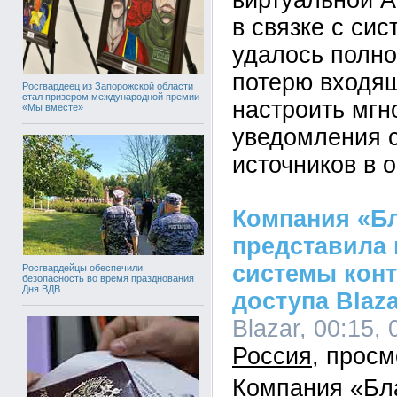
виртуальной 
в связке с си
удалось полно
потерю входящ
Росгвардеец из Запорожской области
стал призером международной премии
настроить мг
«Мы вместе»
уведомления 
источников в 
Компания «Б
представила
системы конт
Росгвардейцы обеспечили
безопасность во время празднования
Дня ВДВ
доступа Blaza
Blazar, 00:15, 
Россия
Компания «Бл