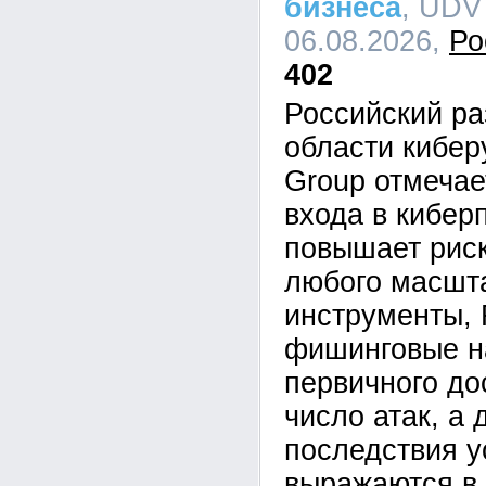
бизнеса
, UDV
06.08.2026,
Ро
402
Российский ра
области кибе
Group отмечае
входа в кибер
повышает рис
любого масшта
инструменты,
фишинговые н
первичного до
число атак, а 
последствия у
выражаются в 