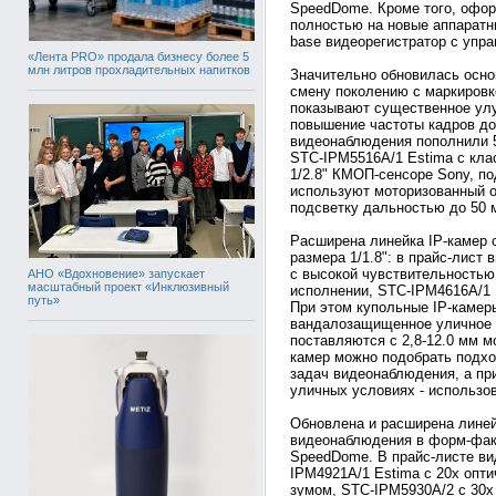
SpeedDome. Кроме того, офо
полностью на новые аппаратн
base видеорегистратор с уп
«Лента PRO» продала бизнесу более 5
млн литров прохладительных напитков
Значительно обновилась основ
смену поколению с маркировк
показывают существенное улу
повышение частоты кадров до 
видеонаблюдения пополнили 
STC-IPM5516A/1 Estima с кла
1/2.8" КМОП-сенсоре Sony, п
используют моторизованный объ
подсветку дальностью до 50 
Расширена линейка IP-камер 
размера 1/1.8": в прайс-лис
с высокой чувствительностью
АНО «Вдохновение» запускает
масштабный проект «Инклюзивный
исполнении, STC-IPM4616A/1 
путь»
При этом купольные IP-камеры
вандалозащищенное уличное и
поставляются с 2,8-12.0 мм м
камер можно подобрать подхо
задач видеонаблюдения, а пр
уличных условиях - использо
Обновлена и расширена лине
видеонаблюдения в форм-фак
SpeedDome. В прайс-листе в
IPM4921A/1 Estima с 20х опти
зумом, STC-IPM5930A/2 с 30х