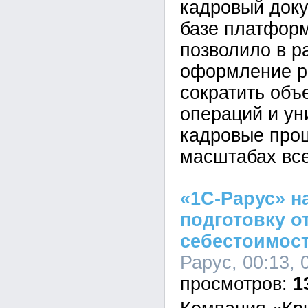
кадровый док
базе платформ
позволило в р
оформление р
сократить объ
операций и у
кадровые про
масштабах все
«1С-Рарус» н
подготовку о
себестоимост
Рарус, 00:13, 
1