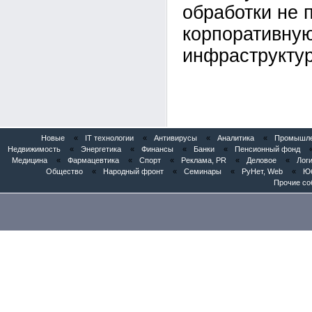
обработки не 
корпоративну
инфраструктур
Новые
«
IT технологии
«
Антивирусы
«
Аналитика
«
Промышлен
Недвижимость
«
Энергетика
«
Финансы
«
Банки
«
Пенсионный фонд
Медицина
«
Фармацевтика
«
Спорт
«
Реклама, PR
«
Деловое
«
Логи
Общество
«
Народный фронт
«
Семинары
«
РуНет, Web
«
Юб
Прочие со