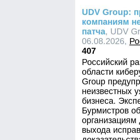
UDV Group: п
компаниям не
патча
, UDV Gr
06.08.2026,
Ро
407
Российский ра
области кибе
Group предупр
неизвестных у
бизнеса. Эксп
Бурмистров об
организациям 
выхода исправ
доказательств