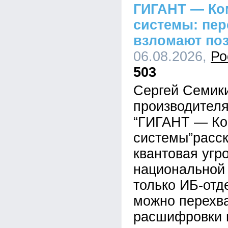
ГИГАНТ — Ко
системы: пе
взломают по
06.08.2026,
Ро
503
Сергей Семик
производител
“ГИГАНТ — Ко
системы”расск
квантовая угр
национальной 
только ИБ-отд
можно перехва
расшифровки 