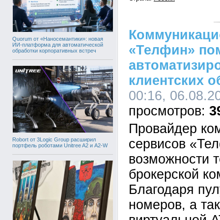
Коммуникаци
Quorum от «Наносемантики»: новая
ИИ-платформа для автоматической
«Телфин» по
обработки корпоративных встреч
автоматизир
клиентских 
00:16, 06.08.2
3
Провайдер ко
Robort от 3Logic Group расширил
сервисов «Те
портфель роботами Unitree A2 и A2-W
возможности т
брокерской ко
Благодаря пу
номеров, а та