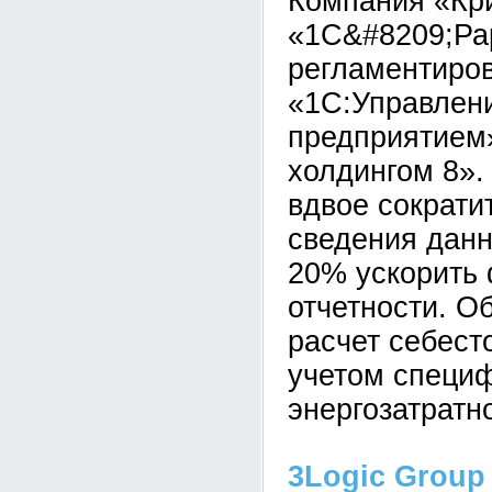
Компания «Кр
«1С&#8209;Ра
регламентиров
«1С:Управлен
предприятием
холдингом 8».
вдвое сократи
сведения данн
20% ускорить
отчетности. О
расчет себест
учетом специ
энергозатратн
3Logic Group