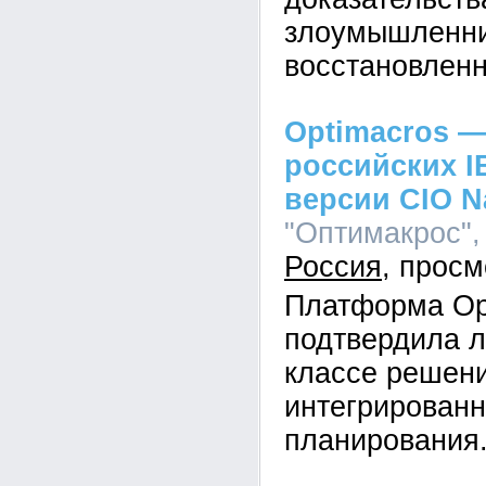
злоумышленник
восстановленн
Optimacros —
российских I
версии CIO N
"Оптимакрос", 
Россия
Платформа Op
подтвердила л
классе решен
интегрированн
планирования