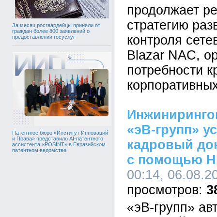
продолжает р
стратегию раз
За месяц росгвардейцы приняли от
граждан более 800 заявлений о
контроля сете
предоставлении госуслуг
Blazar NAC, о
потребности к
корпоративных
Инжиниринго
«эВ-групп» у
Патентное бюро «Институт Инноваций
и Права» представило AI-патентного
кадровый до
ассистента «POSINT» в Евразийском
патентном ведомстве
с помощью H
00:14, 06.08.2
3
«эВ-групп» ав