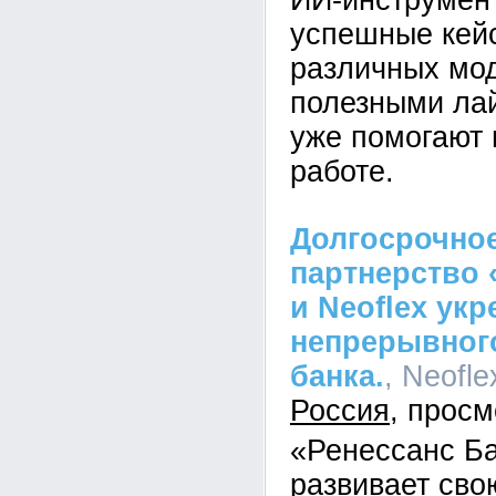
ИИ-инструмен
успешные кей
различных мо
полезными ла
уже помогают 
работе.
Долгосрочное
партнерство 
и Neoflex ук
непрерывного
банка.
, Neofle
Россия
«Ренессанс Б
развивает св