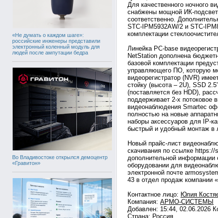
Для качественного ночного в
снабжены мощной ИК-подсветк
соответственно. Дополнител
STC-IPM5932AW/2 и STC-IPM8
комплектации стеклоочистите
«Не думать о каждом шаге»:
российские инженеры представили
электронный коленный модуль для
Линейка PC-base видеорегис
людей после ампутации бедра
NetStation дополнена бюдже
базовой комплектации предус
управляющего ПО, которую мо
видеорегистратор (NVR) имее
стойку (высота – 2U), SSD 2.
(поставляется без HDD), расс
поддерживает 2-х потоковое в
видеонаблюдения Smartec оф
полностью на новые аппаратны
наборы аксессуаров для IP-к
быстрый и удобный монтаж в 
Новый прайс-лист видеонаблю
скачивания по ссылке https://
Во Владивостоке открылся демоцентр
дополнительной информации о
«Гравитон»
оборудовании для видеонабл
электронной почте armosystem
43 в отдел продаж компании
Контактное лицо:
Юлия Костя
Компания:
АРМО-СИСТЕМЫ
Добавлен: 15:44, 02.06.2026 
Страна:
Россия