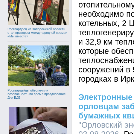
отопительному
необходимо по
котельных, 2 
Росгвардеец из Запорожской области
теплогенерир
стал призером международной премии
«Мы вместе»
и 32,9 км тепл
которые обес
теплоснабжени
сооружений в 
городках в Ир
Росгвардейцы обеспечили
безопасность во время празднования
Электронные 
Дня ВДВ
орловцам за
бумажных кв
"Орловский эн