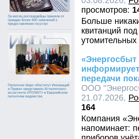
03.08.2026,
Ро
1
За месяц росгвардейцы приняли от
Больше никаки
граждан более 800 заявлений о
предоставлении госуслуг
квитанций под
утомительных 
«Энергосбыт
информирует
передачи пок
Патентное бюро «Институт Инноваций
ООО "Энергосб
и Права» представило AI-патентного
ассистента «POSINT» в Евразийском
21.07.2026,
Ро
патентном ведомстве
164
Компания «Эн
напоминает: п
приборов учёт