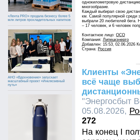
однокилометровую дистанцию,
многообразие.
Каждый выбирал свою дистанц
км. Самой популярной среди э
«Лента PRO» продала бизнесу более 5
млн литров прохладительных напитков
выбрали 20 любителей бега. Н
– 17 человек, и 6 человек поп
Контактное лицо:
ОСО
Компания:
Липецкэнерго
Добавлен: 15:53, 02.06.2026 
Страна:
Россия
Клиенты «Эн
АНО «Вдохновение» запускает
всё чаще вы
масштабный проект «Инклюзивный
путь»
дистанционн
"Энергосбыт Во
05.08.2026,
Ро
272
На конец I по