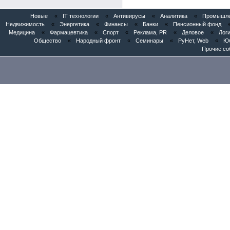
Новые
«
IT технологии
«
Антивирусы
«
Аналитика
«
Промышлен
Недвижимость
«
Энергетика
«
Финансы
«
Банки
«
Пенсионный фонд
Медицина
«
Фармацевтика
«
Спорт
«
Реклама, PR
«
Деловое
«
Логи
Общество
«
Народный фронт
«
Семинары
«
РуНет, Web
«
Юб
Прочие со