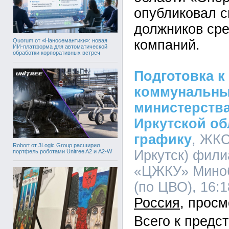
опубликовал с
должников ср
Quorum от «Наносемантики»: новая
компаний.
ИИ-платформа для автоматической
обработки корпоративных встреч
Подготовка к
коммунальны
министерств
Иркутской об
графику
, ЖКС
Robort от 3Logic Group расширил
Иркутск) фил
портфель роботами Unitree A2 и A2-W
«ЦЖКУ» Мино
(по ЦВО), 16:1
Россия
Всего к предс