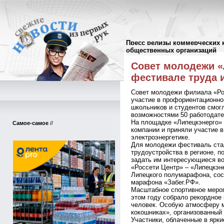
Пресс релизы коммерческих 
Пресс-релизы
//
общественных организаций
Совет молодежи «
фестивале труда 
Совет молодежи филиала «Ро
участие в профориентационн
школьников и студентов смог
возможностями 50 работодате
На площадке «Липецкэнерго» 
Самое-самое
//
компании и приняли участие 
электроэнергетике.
Для молодежи фестиваль ста
трудоустройства в регионе, 
задать им интересующиеся в
«Россети Центр» – «Липецкэн
Липецкого полумарафона, сос
марафона «Забег.РФ».
Масштабное спортивное мероп
этом году собрало рекордное 
человек. Особую атмосферу м
кокошниках», организованный 
Участники, облаченные в ярк