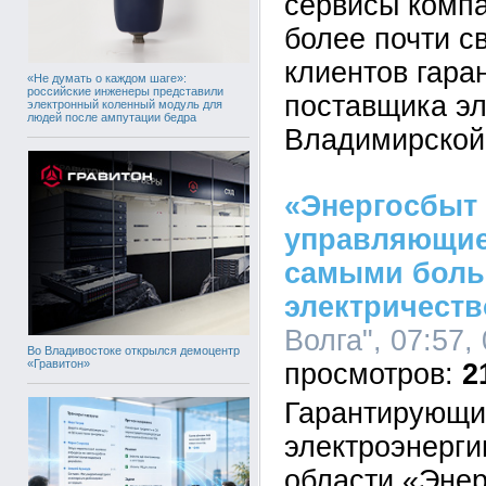
сервисы комп
более почти с
клиентов гара
«Не думать о каждом шаге»:
российские инженеры представили
поставщика эл
электронный коленный модуль для
людей после ампутации бедра
Владимирской
«Энергосбыт 
управляющие
самыми боль
электричеств
Волга", 07:57,
Во Владивостоке открылся демоцентр
«Гравитон»
2
Гарантирующи
электроэнерги
области «Энер