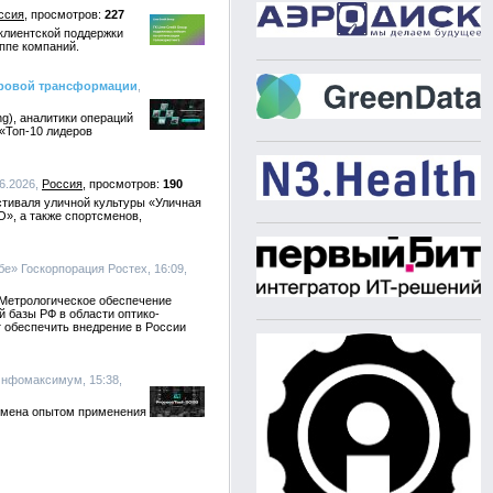
ссия
227
клиентской поддержки
ппе компаний.
фровой трансформации
,
g), аналитики операций
 «Топ-10 лидеров
06.2026,
Россия
190
стиваля уличной культуры «Уличная
О», а также спортсменов,
бе» Госкорпорация Ростех, 16:09,
«Метрологическое обеспечение
 базы РФ в области оптико-
 обеспечить внедрение в России
Инфомаксимум, 15:38,
обмена опытом применения