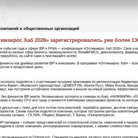
компаний и общественных организаций
макрос Хаб 2026» зарегистрировались уже более 13
ее событие года в сфере IBP и FP&A — конференция «Оптимакрос Хаб 2026». Свое уча
елей из разных сфер бизнеса: промышленности, Retail&FMCG, девелопмента, фармацев
трируйтесь на сайте сами и приглашайте коллег.
инансы как драйвер развития IBP в компаниях. В программе «Оптимакрос Хаб» – боле
куссии и продуктовые демо.
 эксперты поделятся с участниками лучшими практиками по автоматизации бюджетир
ента Фарм», «Волжского пароходства», ЦЕМЕНТУМ, «Конти-Рус», Midea Russia, бренд
ажут, как построили устойчивое планирование и вышли на новый уровень эффективнос
у без финансов IBP мертв. Независимые эксперты и спикеры из Kept, «НИЖФАРМ», «Пи
пании и почему CFO всё чаще становятся ключевыми заказчиками проектов по интегр
я дискуссия с теми, для кого «сотни пользователей, терабайты данных, десятки связа
роектов. Своим опытом поделятся компании, которые построили центры компетенций
нными силами, – ГК ПИК, «Яндекс Маркета», Т-Банка, «Газпромтранса».
IBP-прожарка – соберет представителей из строительной отрасли, химической и пище
едряли в своих компаниях интегрированное планирование, с какими сложностями стол
 функциональности Optimacros. Специалисты вендора заглянут «под капот» платформ