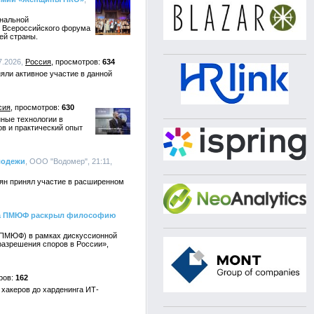
ональной
I Всероссийского форума
ей страны.
7.2026,
Россия
634
ли активное участие в данной
сия
630
ные технологии в
в и практический опыт
лодежи
, ООО "Водомер", 21:11,
нян принял участие в расширенном
на ПМЮФ раскрыл философию
ПМЮФ) в рамках дискуссионной
разрешения споров в России»,
162
 хакеров до харденинга ИТ-