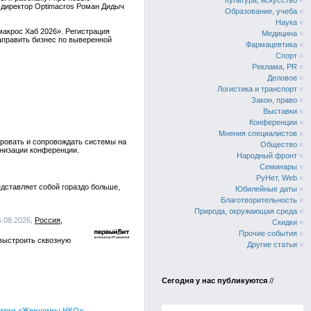
Культура, искусство
«
 директор Optimacros Роман Дидыч
Образование, учеба
«
Наука
«
макрос Хаб 2026». Регистрация
Медицина
«
направить бизнес по выверенной
Фармацевтика
«
Спорт
«
Реклама, PR
«
Деловое
«
Логистика и транспорт
«
Закон, право
«
Выставки
«
Конференции
«
Мнения специалистов
«
ировать и сопровождать системы на
Общество
«
анизации конференции.
Народный фронт
«
Семинары
«
РуНет, Web
«
едставляет собой гораздо больше,
Юбилейные даты
«
Благотворительность
«
Природа, окружающая среда
«
5.08.2026,
Россия
Скидки
«
Прочие события
«
 выстроить сквозную
Другие статьи
«
Сегодня у нас публикуются
//
ремии «Женщины НКО»
,