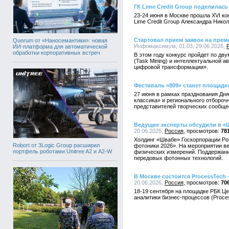
ГК Lime Credit Group поделилас
23-24 июня в Москве прошла XVI ко
Lime Credit Group Александра Нико
Стартовал прием заявок на пре
Quorum от «Наносемантики»: новая
Инфомаксимум, 01:03, 29.06.2026,
ИИ-платформа для автоматической
обработки корпоративных встреч
В этом году конкурс пройдет по дв
(Task Mining) и интеллектуальной 
цифровой трансформации».
Фестиваль «809» станет площадк
27 июня в рамках празднования Дня
классика» и регионального отбороч
представителей творческих сообще
Ведущие эксперты обсудили в «
20.06.2026,
Россия
78
Холдинг «Швабе» Госкорпорации Ро
Robort от 3Logic Group расширил
фотоники 2026». На мероприятии в
портфель роботами Unitree A2 и A2-W
физических измерений. Поддержани
передовых фотонных технологий.
В Москве состоится ProcessTech
20.06.2026,
Россия
70
18-19 сентября на площадке РБК Ц
аналитики бизнес-процессов (Proces