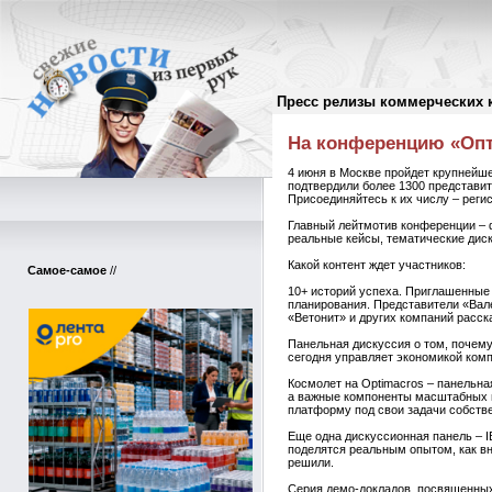
Пресс релизы коммерческих 
Пресс-релизы
//
На конференцию «Опти
4 июня в Москве пройдет крупнейш
подтвердили более 1300 представит
Присоединяйтесь к их числу – регис
Главный лейтмотив конференции – ф
реальные кейсы, тематические дис
Какой контент ждет участников:
Самое-самое
//
10+ историй успеха. Приглашенные
планирования. Представители «Вал
«Ветонит» и других компаний расск
Панельная дискуссия о том, почем
сегодня управляет экономикой ком
Космолет на Optimacros – панельна
а важные компоненты масштабных п
платформу под свои задачи собстве
Еще одна дискуссионная панель – 
поделятся реальным опытом, как вн
решили.
Серия демо-докладов, посвященных