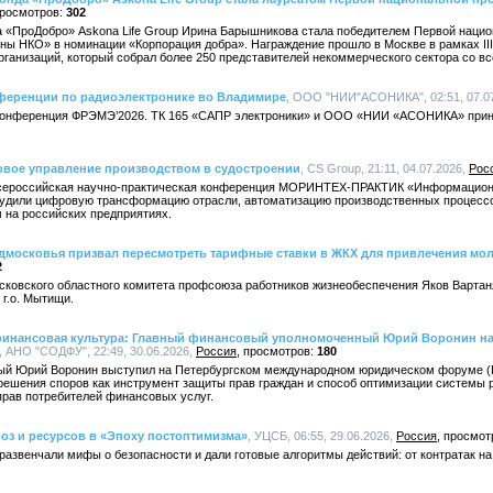
302
а «ПроДобро» Askona Life Group Ирина Барышникова стала победителем Первой наци
 НКО» в номинации «Корпорация добра». Награждение прошло в Москве в рамках II
ганизаций, который собрал более 250 представителей некоммерческого сектора со вс
ференции по радиоэлектронике во Владимире
, ООО "НИИ"АСОНИКА", 02:51, 07.0
ь конференция ФРЭМЭ’2026. ТК 165 «САПР электроники» и ООО «НИИ «АСОНИКА» приня
вое управление производством в судостроении
, CS Group, 21:11, 04.07.2026,
Рос
Всероссийская научно-практическая конференция МОРИНТЕХ-ПРАКТИК «Информацион
судили цифровую трансформацию отрасли, автоматизацию производственных процессо
на российских предприятиях.
московья призвал пересмотреть тарифные ставки в ЖКХ для привлечения мо
2
осковского областного комитета профсоюза работников жизнеобеспечения Яков Варта
г.о. Мытищи.
финансовая культура: Главный финансовый уполномоченный Юрий Воронин 
, АНО "СОДФУ", 22:49, 30.06.2026,
Россия
180
й Юрий Воронин выступил на Петербургском международном юридическом форуме (
решения споров как инструмент защиты прав граждан и способ оптимизации системы 
рав потребителей финансовых услуг.
гроз и ресурсов в «Эпоху постоптимизма»
, УЦСБ, 06:55, 29.06.2026,
Россия
 развенчали мифы о безопасности и дали готовые алгоритмы действий: от контратак на