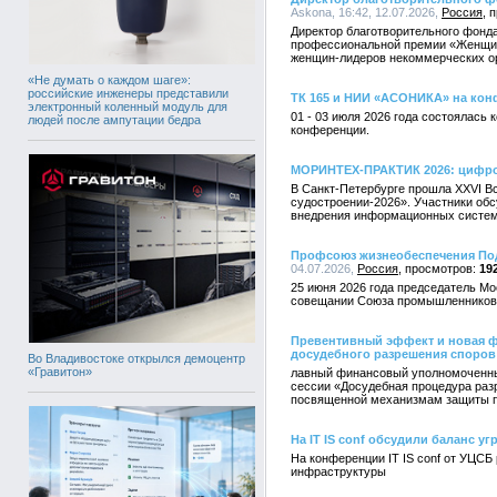
Askona, 16:42, 12.07.2026,
Россия
Директор благотворительного фонд
профессиональной премии «Женщины
женщин-лидеров некоммерческих ор
«Не думать о каждом шаге»:
российские инженеры представили
ТК 165 и НИИ «АСОНИКА» на кон
электронный коленный модуль для
01 - 03 июля 2026 года состоялас
людей после ампутации бедра
конференции.
МОРИНТЕХ-ПРАКТИК 2026: цифро
В Санкт-Петербурге прошла XXVI 
судостроении-2026». Участники об
внедрения информационных систем 
Профсоюз жизнеобеспечения Под
04.07.2026,
Россия
19
25 июня 2026 года председатель М
совещании Союза промышленников 
Превентивный эффект и новая 
досудебного разрешения споров
Во Владивостоке открылся демоцентр
«Гравитон»
лавный финансовый уполномоченны
сессии «Досудебная процедура раз
посвященной механизмам защиты п
На IT IS conf обсудили баланс у
На конференции IT IS conf от УЦСБ
инфраструктуры