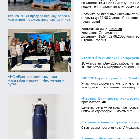
возможности анализа и визуализац
поделится планами по ключевым н
Получить уникальные инсайты от эк
«Лента PRO» продала бизнесу более 5
открыта до 14.00 3 июня. У вас еще
млн литров прохладительных напитков
траектории!
Контактное лицо:
Евгения
Компания:
Оптимакрос
Добавлен: 15:54, 02.06.2026 Количе
Страна:
Россия
Итоги 9-й технической конферен
1C-RarusTechDay 2026 собрал 5 тыс
1С так, чтобы они приносили больш
АНО «Вдохновение» запускает
ОКТРОН принял участие в Retail I
масштабный проект «Инклюзивный
Участники форума отметили, что те
путь»
чем просто технологическую моде
«Первый Бит» провел конференци
40
Цель встречи — на практике показа
цепочку «договоры — документы —
Сохранить нельзя строить: о чём
Стартовала подготовка к IV Междун
Директор благотворительного ф