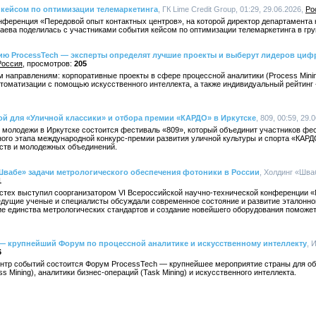
ь кейсом по оптимизации телемаркетинга
, ГК Lime Credit Group, 01:29, 29.06.2026,
Ро
нференция «Передовой опыт контактных центров», на которой директор департамента 
лаева поделилась с участниками события кейсом по оптимизации телемаркетинга в гру
мию ProcessTech — эксперты определят лучшие проекты и выберут лидеров ци
Россия
205
ум направлениям: корпоративные проекты в сфере процессной аналитики (Process Minin
автоматизации с помощью искусственного интеллекта, а также индивидуальный рейтинг
ой для «Уличной классики» и отбора премии «КАРДО» в Иркутске
, 809, 00:59, 29.
 молодежи в Иркутске состоится фестиваль «809», который объединит участников фе
ного этапа международной конкурс-премии развития уличной культуры и спорта «КАРД
ств и молодежных объединений.
Швабе» задачи метрологического обеспечения фотоники в России
, Холдинг «Шва
1
стех выступил соорганизатором VI Всероссийской научно-технической конференции 
едущие ученые и специалисты обсуждали современное состояние и развитие эталонной
е единства метрологических стандартов и создание новейшего оборудования поможет
 — крупнейший Форум по процессной аналитике и искусственному интеллекту
, 
6
ентр событий состоится Форум ProcessTech — крупнейшее мероприятие страны для 
s Mining), аналитики бизнес-операций (Task Mining) и искусственного интеллекта.