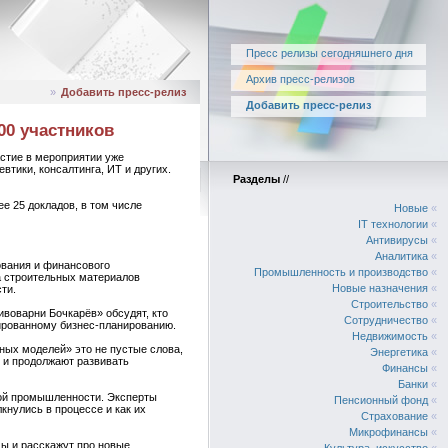
Пресс релизы сегодняшнего дня
Архив пресс-релизов
»
Добавить пресс-релиз
Добавить пресс-релиз
00 участников
стие в мероприятии уже
тики, консалтинга, ИТ и других.
Разделы
//
е 25 докладов, в том числе
Новые
«
IT технологии
«
Антивирусы
«
Аналитика
«
ования и финансового
Промышленность и производство
«
а строительных материалов
Новые назначения
«
ти.
Строительство
«
воварни Бочкарёв» обсудят, кто
Сотрудничество
«
ированному бизнес-планированию.
Недвижимость
«
нных моделей» это не пустые слова,
Энергетика
«
 и продолжают развивать
Финансы
«
Банки
«
вой промышленности. Эксперты
Пенсионный фонд
«
кнулись в процессе и как их
Страхование
«
Микрофинансы
«
ы и расскажут про новые