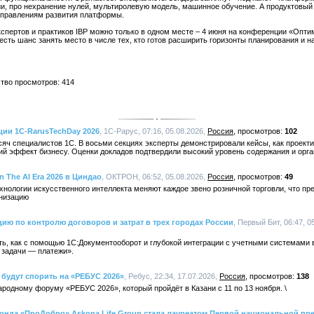
ии, про нехранение нулей, мультиролевую модель, машинное обучение. А продуктовый
аправлениям развития платформы.
спертов и практиков IBP можно только в одном месте – 4 июня на конференции «Опти
 есть шанс занять место в числе тех, кто готов расширить горизонты планирования и 
ство просмотров: 414
ции 1C-RarusTechDay 2026
, 1С-Рарус, 07:16, 05.08.2026,
Россия
102
яч специалистов 1С. В восьми секциях эксперты демонстрировали кейсы, как проект
ий эффект бизнесу. Оценки докладов подтвердили высокий уровень содержания и орг
n The AI Era 2026 в Циндао
, ОКТРОН, 06:52, 05.08.2026,
Россия
49
хнологии искусственного интеллекта меняют каждое звено розничной торговли, что пр
рнизацию
ю по контролю договоров и затрат в трех городах России
, Первый Бит, 06:47, 0
ть, как с помощью 1С:Документооборот и глубокой интеграции с учетными системами
 задачи — платежи».
 будут спорить на «РЕБУС 2026»
, Ребус, 22:34, 17.07.2026,
Россия
138
ародному форуму «РЕБУС 2026», который пройдёт в Казани с 11 по 13 ноября. \
онда «ПроДобро» Askona Life Group стала лауреатом Первой национальной п