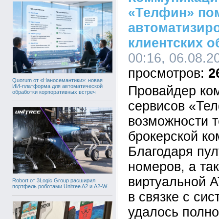
«Телфин» по
автоматизир
клиентских 
00:16, 06.08.2
2
Quorum от «Наносемантики»: новая
ИИ-платформа для автоматической
Провайдер ко
обработки корпоративных встреч
сервисов «Те
возможности т
брокерской ко
Благодаря пу
номеров, а та
виртуальной 
Robort от 3Logic Group расширил
портфель роботами Unitree A2 и A2-W
в связке с си
удалось полно