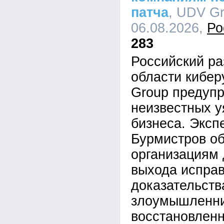
патча
, UDV Gr
06.08.2026,
Ро
283
Российский ра
области кибе
Group предупр
неизвестных у
бизнеса. Эксп
Бурмистров об
организациям 
выхода исправ
доказательств
злоумышленник
восстановленн