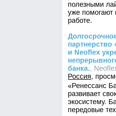
полезными ла
уже помогают 
работе.
Долгосрочное
партнерство 
и Neoflex ук
непрерывного
банка.
, Neofle
Россия
«Ренессанс Б
развивает св
экосистему. Б
передовые тех