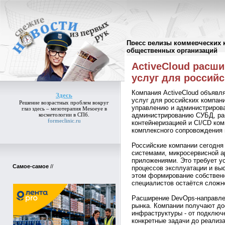
Пресс релизы коммерческих 
Пресс-релизы
//
общественных организаций
ActiveCloud расш
услуг для российс
Компания ActiveCloud объявл
Здесь
услуг для российских компан
Решение возрастных проблем вокруг
управлению и администрирова
глаз
здесь
– мезотерапия Mesoeye в
косметологии в СПб.
администрированию СУБД, ра
formeclinic.ru
контейнеризацией и CI/CD ко
комплексного сопровождения
Российские компании сегодня
системами, микросервисной а
приложениями. Это требует у
Самое-самое
//
процессов эксплуатации и вы
этом формирование собствен
специалистов остаётся сложно
Расширение DevOps-направлен
рынка. Компании получают до
инфраструктуры - от подключ
конкретные задачи до реализ