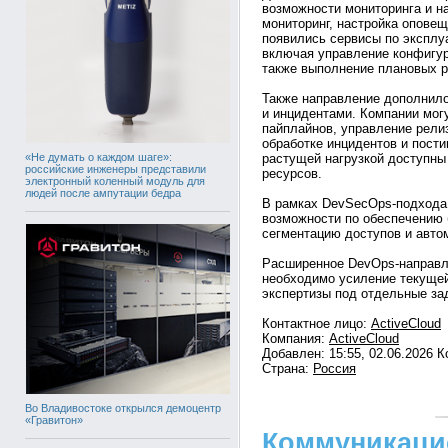
возможности мониторинга и н
мониторинг, настройка опове
появились сервисы по эксплу
включая управление конфигур
также выполнение плановых р
Также направление дополнил
и инцидентами. Компании мог
пайплайнов, управление релиз
обработке инцидентов и пости
«Не думать о каждом шаге»:
растущей нагрузкой доступны
российские инженеры представили
ресурсов.
электронный коленный модуль для
людей после ампутации бедра
В рамках DevSecOps-подхода
возможности по обеспечению 
сегментацию доступов и авто
Расширенное DevOps-направле
необходимо усиление текуще
экспертизы под отдельные за
Контактное лицо:
ActiveCloud
Компания:
ActiveCloud
Добавлен: 15:55, 02.06.2026 
Страна:
Россия
Во Владивостоке открылся демоцентр
«Гравитон»
Коммуникаци