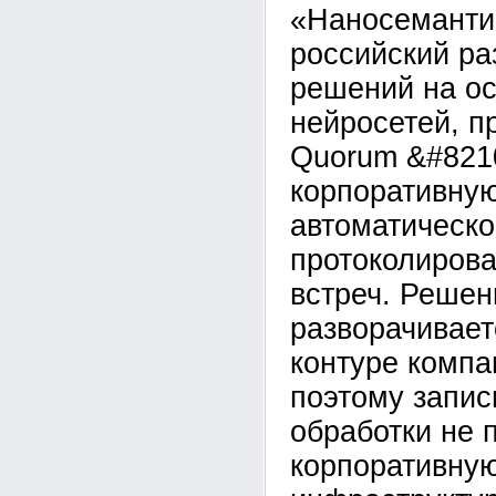
«Наносеманти
российский ра
решений на о
нейросетей, п
Quorum &#821
корпоративну
автоматическо
протоколирова
встреч. Решен
разворачивает
контуре компан
поэтому запис
обработки не 
корпоративну