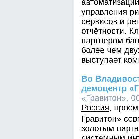
автоматизации
управления ри
сервисов и ре
отчётности. К
партнером бан
более чем дву
выступает ком
Во Владивос
демоцентр «
«Гравитон», 00
Россия
Гравитон» сов
золотым парт
системным ин