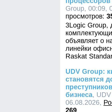
процессоров I
Group, 00:09, 
3
3Logic Group,
комплектующи
объявляет о н
линейки офис
Raskat Standar
UDV Group: к
становятся д
преступников
бизнеса
, UDV
06.08.2026,
Ро
269