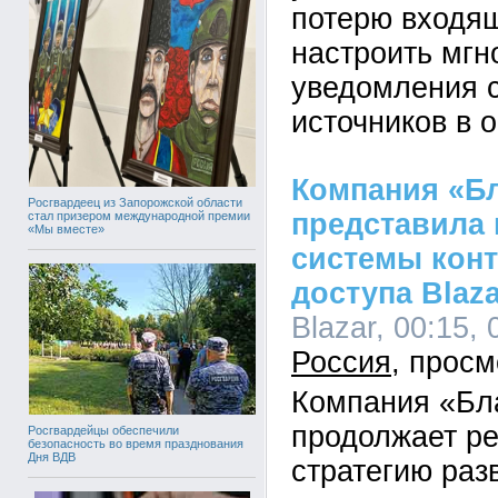
потерю входящ
настроить мг
уведомления 
источников в 
Компания «Б
Росгвардеец из Запорожской области
представила
стал призером международной премии
«Мы вместе»
системы конт
доступа Blaza
Blazar, 00:15, 
Россия
Компания «Бл
продолжает р
Росгвардейцы обеспечили
безопасность во время празднования
Дня ВДВ
стратегию раз