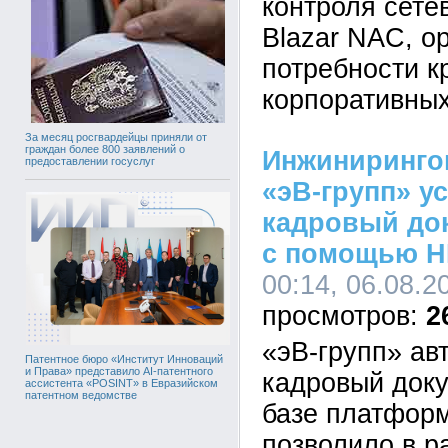
контроля сете
Blazar NAC, о
потребности к
корпоративных
За месяц росгвардейцы приняли от
граждан более 800 заявлений о
Инжиниринго
предоставлении госуслуг
«эВ-групп» у
кадровый до
с помощью H
00:14, 06.08.2
2
«эВ-групп» ав
Патентное бюро «Институт Инноваций
и Права» представило AI-патентного
кадровый док
ассистента «POSINT» в Евразийском
патентном ведомстве
базе платформ
позволило в р