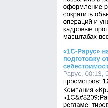
оформление р
сократить объ
операций и у
кадровые про
масштабах все
«1С-Рарус» н
подготовку о
себестоимост
Рарус, 00:13, 
1
Компания «Кр
«1С&#8209;Ра
регламентиров