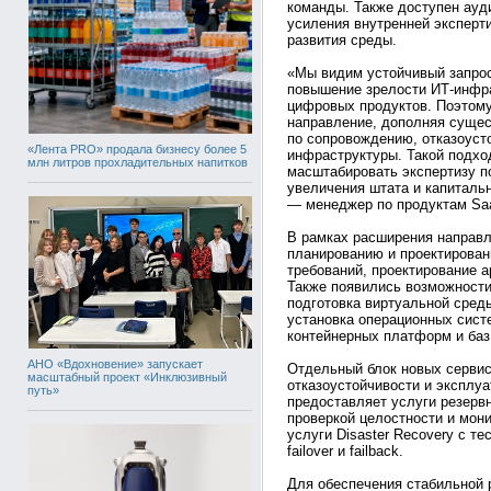
команды. Также доступен ауд
усиления внутренней эксперти
развития среды.
«Мы видим устойчивый запрос
повышение зрелости ИТ-инфра
цифровых продуктов. Поэтом
направление, дополняя суще
по сопровождению, отказоуст
«Лента PRO» продала бизнесу более 5
инфраструктуры. Такой подхо
млн литров прохладительных напитков
масштабировать экспертизу п
увеличения штата и капиталь
— менеджер по продуктам Saa
В рамках расширения направл
планированию и проектирован
требований, проектирование а
Также появились возможности
подготовка виртуальной сред
установка операционных систе
контейнерных платформ и баз
АНО «Вдохновение» запускает
Отдельный блок новых сервис
масштабный проект «Инклюзивный
отказоустойчивости и эксплуа
путь»
предоставляет услуги резервн
проверкой целостности и мони
услуги Disaster Recovery с т
failover и failback.
Для обеспечения стабильной 