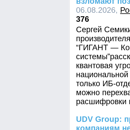
взломают по
06.08.2026,
Ро
376
Сергей Семик
производител
“ГИГАНТ — Ко
системы”расск
квантовая угр
национальной 
только ИБ-отд
можно перехва
расшифровки 
UDV Group: п
компаниям не