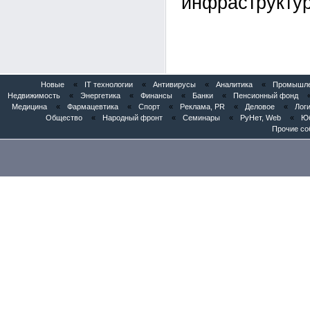
инфраструктур
Новые
«
IT технологии
«
Антивирусы
«
Аналитика
«
Промышлен
Недвижимость
«
Энергетика
«
Финансы
«
Банки
«
Пенсионный фонд
Медицина
«
Фармацевтика
«
Спорт
«
Реклама, PR
«
Деловое
«
Логи
Общество
«
Народный фронт
«
Семинары
«
РуНет, Web
«
Юб
Прочие со