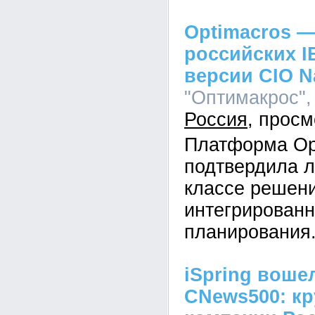
Optimacros —
российских I
версии CIO N
"Оптимакрос", 
Россия
Платформа Op
подтвердила л
классе решен
интегрированн
планирования
iSpring воше
CNews500: кр