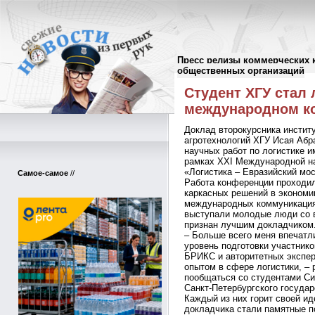
Пресс релизы коммерческих 
Пресс-релизы
//
общественных организаций
Студент ХГУ стал
международном ко
Доклад второкурсника инстит
агротехнологий ХГУ Исая Абр
научных работ по логистике и
рамках XXI Международной н
«Логистика – Евразийский мос
Самое-самое
//
Работа конференции проходил
каркасных решений в экономи
международных коммуникациях
выступали молодые люди со в
признан лучшим докладчиком
– Больше всего меня впечатл
уровень подготовки участник
БРИКС и авторитетных экспер
опытом в сфере логистики, –
пообщаться со студентами Си
Санкт‑Петербургского государ
Каждый из них горит своей и
докладчика стали памятные п