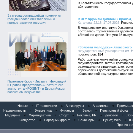
В Тольяттинском государственном 
абитуриентов.
За месяц росгвардейцы приняли от
В ХГУ вручили дипломы врачам
,
граждан более 800 заявлений о
Катанова, 22:18, 17.07.2026,
Россия
предоставлении госуслуг
В медицинском институте Хакасског
состоялась торжественная церемон
«Лечебное дело». Это уже 15 выпус
«Золотая молодёжь» Хакасского 
государственный университет им. Н.
154
Работодатели могут найти успешног
госуниверситета. Фото и краткий ра
размещены на страницах электронн
перечислены достижения выпускник
общественной и культурно-творческ
Патентное бюро «Институт Инноваций
и Права» представило AI-патентного
ассистента «POSINT» в Евразийском
патентном ведомстве
Новые
«
IT технологии
«
Антивирусы
«
Аналитика
«
Промышлен
Недвижимость
«
Энергетика
«
Финансы
«
Банки
«
Пенсионный фонд
Медицина
«
Фармацевтика
«
Спорт
«
Реклама, PR
«
Деловое
«
Логи
Общество
«
Народный фронт
«
Семинары
«
РуНет, Web
«
Юб
Прочие со