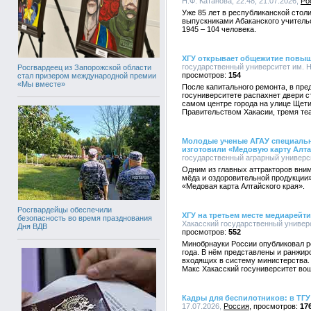
Н.Ф. Катанова, 22:48, 21.07.2026,
Ро
Уже 85 лет в республиканской столи
выпускниками Абаканского учительс
1945 – 104 человека.
ХГУ открывает общежитие повы
государственный университет им. Н.
Росгвардеец из Запорожской области
154
стал призером международной премии
«Мы вместе»
После капитального ремонта, в пре
госуниверситете распахнет двери 
самом центре города на улице Щети
Правительством Хакасии, тремя те
Молодые ученые АГАУ специальн
изготовили «Медовую карту Алта
государственный аграрный университ
Одним из главных аттракторов вни
мёда и оздоровительной продукции
«Медовая карта Алтайского края».
Росгвардейцы обеспечили
ХГУ на третьем месте медиарейт
безопасность во время празднования
Хакасский государственный универси
Дня ВДВ
552
Минобрнауки России опубликовал р
года. В нём представлены и ранжи
входящих в систему министерства.
Макс Хакасский госуниверситет во
Кадры для беспилотников: в ТГУ
17.07.2026,
Россия
17