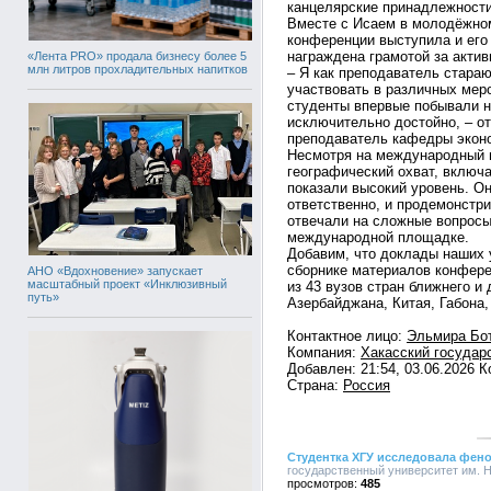
канцелярские принадлежности
Вместе с Исаем в молодёжно
конференции выступила и его
награждена грамотой за актив
«Лента PRO» продала бизнесу более 5
млн литров прохладительных напитков
– Я как преподаватель стара
участвовать в различных мер
студенты впервые побывали н
исключительно достойно, – о
преподаватель кафедры эконо
Несмотря на международный 
географический охват, включа
показали высокий уровень. О
ответственно, и продемонстр
отвечали на сложные вопросы
международной площадке.
Добавим, что доклады наших 
сборнике материалов конфере
АНО «Вдохновение» запускает
масштабный проект «Инклюзивный
из 43 вузов стран ближнего и
путь»
Азербайджана, Китая, Габона,
Контактное лицо:
Эльмира Бо
Компания:
Хакасский государ
Добавлен: 21:54, 03.06.2026 
Страна:
Россия
Студентка ХГУ исследовала фено
государственный университет им. Н.
485