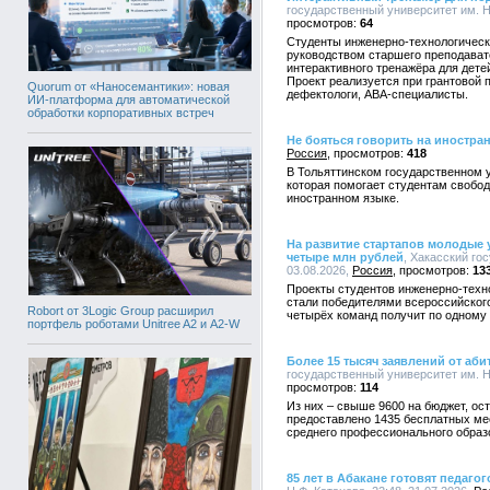
государственный университет им. Н.
64
Студенты инженерно-технологическо
руководством старшего преподават
интерактивного тренажёра для дете
Проект реализуется при грантовой п
Quorum от «Наносемантики»: новая
дефектологи, АВА-специалисты.
ИИ-платформа для автоматической
обработки корпоративных встреч
Не бояться говорить на иностра
Россия
418
В Тольяттинском государственном у
которая помогает студентам свобод
иностранном языке.
На развитие стартапов молодые 
четыре млн рублей
, Хакасский го
03.08.2026,
Россия
13
Проекты студентов инженерно-техно
стали победителями всероссийского
Robort от 3Logic Group расширил
четырёх команд получит по одному 
портфель роботами Unitree A2 и A2-W
Более 15 тысяч заявлений от аби
государственный университет им. Н.
114
Из них – свыше 9600 на бюджет, ост
предоставлено 1435 бесплатных ме
среднего профессионального образ
85 лет в Абакане готовят педагог