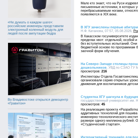
Мало кто знает, что на Руси издре
письменные источники, в которых 
перебрасываемым ногами, относятс
появляются в XIX веке.
«Не думать о каждом шаге»:
российские инженеры представили
В ХГУ зачислены первые абитур
электронный коленный модуль для
Н.Ф. Катанова, 07:57, 05.08.2026,
Ро
людей после ампутации бедра
В Хакасском госуниверситете издан 
пределах квот: отдельной, особой 
без вступительных испытаний. Они
бюджетной основе по программам ба
заочной форм обучения.
На Северо-Западе столицы прош
дошкольников
, УВД по СЗАО ГУ М
216
Инспекторы Отдела Госавтоинспекц
организовали серию открытых урок
движения для воспитанников детски
Студентка ХГУ шагнула в будуще
Во Владивостоке открылся демоцентр
государственный университет им. Н.
«Гравитон»
45
На реализацию проекта «Разработк
аддитивных технологий для пошива
инженерно-технологического инстит
размере одного миллиона рублей. О
«Студенческий стартап».
Интерактивный тренажёр для под