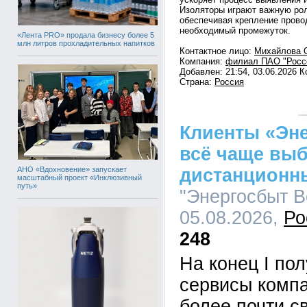
Изоляторы играют важную рол
обеспечивая крепление провод
необходимый промежуток.
«Лента PRO» продала бизнесу более 5
млн литров прохладительных напитков
Контактное лицо:
Михайлова 
Компания:
филиал ПАО "Росс
Добавлен: 21:54, 03.06.2026 
Страна:
Россия
Клиенты «Эн
всё чаще вы
АНО «Вдохновение» запускает
дистанционн
масштабный проект «Инклюзивный
путь»
"Энергосбыт Во
05.08.2026,
Ро
248
На конец I по
сервисы комп
более почти с