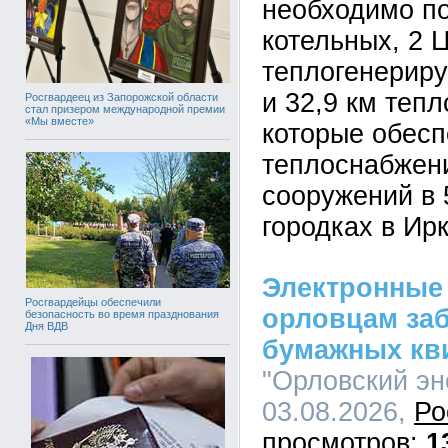
необходимо по
котельных, 2 
теплогенерир
и 32,9 км тепл
Росгвардеец из Запорожской области
стал призером международной премии
«Мы вместе»
которые обес
теплоснабжени
сооружений в 
городках в Ир
Электронные 
Росгвардейцы обеспечили
орловцам за
безопасность во время празднования
Дня ВДВ
бумажных кв
"Орловский эн
03.08.2026,
Ро
1