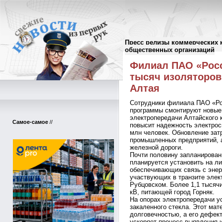
Пресс релизы коммерческих 
Пресс-релизы
//
общественных организаций
Филиал ПАО «Росс
тысяч изоляторов
Алтая
Сотрудники филиала ПАО «Ро
программы смонтируют новые
электропередачи Алтайского к
Самое-самое
//
повысит надежность электрос
млн человек. Обновление зат
промышленных предприятий, а
железной дороги.
Почти половину запланированн
планируется установить на л
обеспечивающих связь с энер
участвующих в транзите элек
Рубцовском. Более 1,1 тысяч
кВ, питающей город Горняк.
На опорах электропередачи у
закаленного стекла. Этот мат
долговечностью, а его дефек
ускоряет процесс выявления 