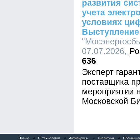
развития сис
учета электр
условиях ци
Выступление
"Мосэнергосбы
07.07.2026,
Ро
636
Эксперт гара
поставщика пр
мероприятии 
Московской Б
Новые
«
IT технологии
«
Антивирусы
«
Аналитика
«
Промышлен