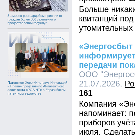
Больше никаки
За месяц росгвардейцы приняли от
квитанций под
граждан более 800 заявлений о
предоставлении госуслуг
утомительных 
«Энергосбыт
информирует
передачи пок
ООО "Энергосб
21.07.2026,
Ро
Патентное бюро «Институт Инноваций
и Права» представило AI-патентного
ассистента «POSINT» в Евразийском
161
патентном ведомстве
Компания «Эн
напоминает: п
приборов учёт
июля. Сделать