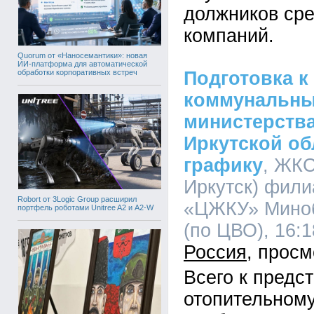
должников ср
компаний.
Quorum от «Наносемантики»: новая
ИИ-платформа для автоматической
обработки корпоративных встреч
Подготовка к
коммунальны
министерств
Иркутской об
графику
, ЖКС
Иркутск) фил
Robort от 3Logic Group расширил
«ЦЖКУ» Мино
портфель роботами Unitree A2 и A2-W
(по ЦВО), 16:1
Россия
Всего к предс
отопительному