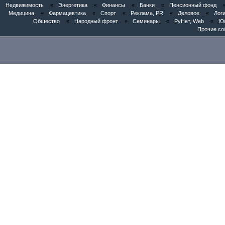
Недвижимость
«
Энергетика
«
Финансы
«
Банки
«
Пенсионный фонд
Медицина
«
Фармацевтика
«
Спорт
«
Реклама, PR
«
Деловое
«
Логи
Общество
«
Народный фронт
«
Семинары
«
РуНет, Web
«
Юб
Прочие со