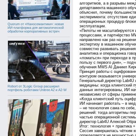
алгоритмов, а в разрывы меж
департамента машинного обу
объяснил, почему большинств
эксперимента: отсутствие еди
операционных процедур блок
Quorum от «Наносемантики»: новая
эксплуатации.
ИИ-платформа для автоматической
«Пилоты не масштабируются 
обработки корпоративных встреч
процессами, и партнёрство M
направлено как раз на решен
экспертизу в машинном обуче
совместно развивать решения
аналитика и операционка гово
«ломаться» при переходе в п
пользу с первого дня», – под
обучения MWS AI Даниил Кир
Принцип работы с оцифрова
контуром оказывается универ
Генеральный директор Lab4U 
медицины: когда клиентский п
Robort от 3Logic Group расширил
данных интегрированы, ИИ на
портфель роботами Unitree A2 и A2-W
независимо от сферы примене
«Когда клиентский путь оцифр
ИИ начинает работать – в мед
– не технология сама по себе,
решений: тогда алгоритмы пе
частью операционной системы
директор Lab4U Алексей Обра
Итог: технология + практика 
Сессия завершилась чётким к
определяется не мощностью а