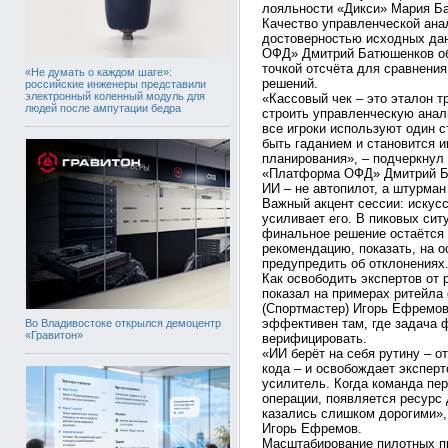
лояльности «Дикси» Мария Ба
Качество управленческой ана
достоверностью исходных да
ОФД» Дмитрий Батюшенков об
точкой отсчёта для сравнения
«Не думать о каждом шаге»:
решений.
российские инженеры представили
электронный коленный модуль для
«Кассовый чек – это эталон т
людей после ампутации бедра
строить управленческую анали
все игроки используют один с
быть гаданием и становится и
планирования», – подчеркнул
«Платформа ОФД» Дмитрий Б
ИИ – не автопилот, а штурман
Важный акцент сессии: искусс
усиливает его. В пиковых ситу
финальное решение остаётся 
рекомендацию, показать, на о
предупредить об отклонениях
Как освободить экспертов от 
показал на примерах ритейла
(Спортмастер) Игорь Ефремов
эффективен там, где задача 
Во Владивостоке открылся демоцентр
«Гравитон»
верифицировать.
«ИИ берёт на себя рутину – о
кода – и освобождает эксперт
усилитель. Когда команда пе
операции, появляется ресурс
казались слишком дорогими»,
Игорь Ефремов.
Масштабирование пилотных пр