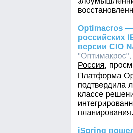
злоумышленник
восстановленн
Optimacros —
российских I
версии CIO N
"Оптимакрос", 
Россия
Платформа Op
подтвердила л
классе решен
интегрированн
планирования
iSpring воше