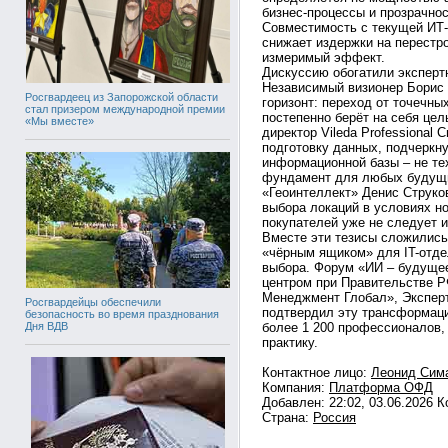
бизнес-процессы и прозрачно
Совместимость с текущей ИТ-
снижает издержки на перестр
измеримый эффект.
Дискуссию обогатили эксперт
Независимый визионер Борис 
Росгвардеец из Запорожской области
горизонт: переход от точечны
стал призером международной премии
постепенно берёт на себя це
«Мы вместе»
директор Vileda Professional
подготовку данных, подчеркну
информационной базы – не те
фундамент для любых будущи
«Геоинтеллект» Денис Струков
выбора локаций в условиях но
покупателей уже не следует 
Вместе эти тезисы сложились
«чёрным ящиком» для IT-отде
выбора. Форум «ИИ – будущее
центром при Правительстве 
Менеджмент Глобал», Экспер
Росгвардейцы обеспечили
подтвердил эту трансформаци
безопасность во время празднования
более 1 200 профессионалов, 
Дня ВДВ
практику.
Контактное лицо:
Леонид Сим
Компания:
Платформа ОФД
Добавлен: 22:02, 03.06.2026 
Страна:
Россия