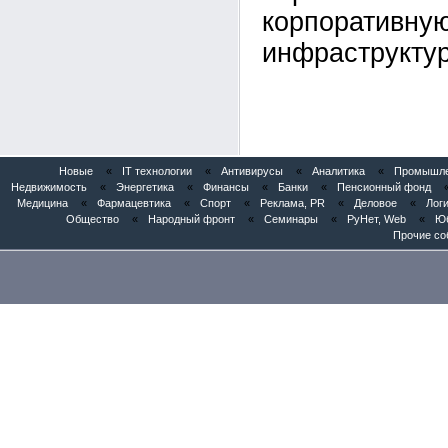
корпоративну
инфраструктур
Новые
«
IT технологии
«
Антивирусы
«
Аналитика
«
Промышлен
Недвижимость
«
Энергетика
«
Финансы
«
Банки
«
Пенсионный фонд
Медицина
«
Фармацевтика
«
Спорт
«
Реклама, PR
«
Деловое
«
Логи
Общество
«
Народный фронт
«
Семинары
«
РуНет, Web
«
Юб
Прочие со