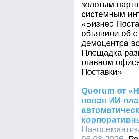
золотым парт
системным ин
«Бизнес Пост
объявили об о
демоцентра во
Площадка раз
главном офис
Поставки».
Quorum от «Н
новая ИИ-пл
автоматическ
корпоративн
Наносемантика