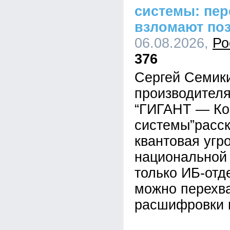
системы: пе
взломают по
06.08.2026,
Ро
376
Сергей Семик
производител
“ГИГАНТ — Ко
системы”расск
квантовая угр
национальной 
только ИБ-отд
можно перехва
расшифровки 