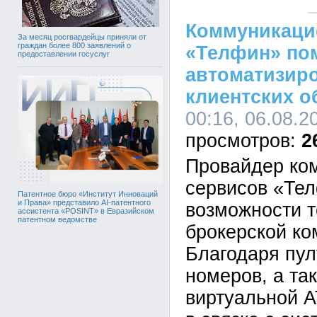
Коммуникаци
За месяц росгвардейцы приняли от
граждан более 800 заявлений о
«Телфин» по
предоставлении госуслуг
автоматизир
клиентских 
00:16, 06.08.2
2
Провайдер ко
сервисов «Те
Патентное бюро «Институт Инноваций
и Права» представило AI-патентного
возможности т
ассистента «POSINT» в Евразийском
патентном ведомстве
брокерской ко
Благодаря пу
номеров, а та
виртуальной 