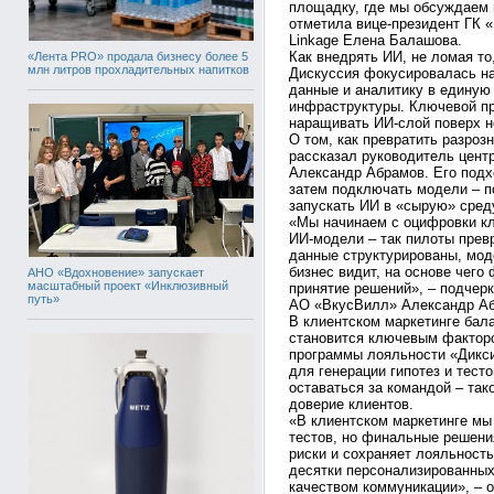
площадку, где мы обсуждаем 
отметила вице-президент ГК 
Linkage Елена Балашова.
Как внедрять ИИ, не ломая то
«Лента PRO» продала бизнесу более 5
млн литров прохладительных напитков
Дискуссия фокусировалась на
данные и аналитику в единую
инфраструктуры. Ключевой пр
наращивать ИИ-слой поверх н
О том, как превратить разроз
рассказал руководитель цен
Александр Абрамов. Его подх
затем подключать модели – п
запускать ИИ в «сырую» сред
«Мы начинаем с оцифровки кл
ИИ-модели – так пилоты прев
данные структурированы, мод
бизнес видит, на основе чего
АНО «Вдохновение» запускает
масштабный проект «Инклюзивный
принятие решений», – подчер
путь»
АО «ВкусВилл» Александр А
В клиентском маркетинге бал
становится ключевым фактор
программы лояльности «Дикси
для генерации гипотез и тес
оставаться за командой – так
доверие клиентов.
«В клиентском маркетинге мы
тестов, но финальные решени
риски и сохраняет лояльность
десятки персонализированных
качеством коммуникации», – 