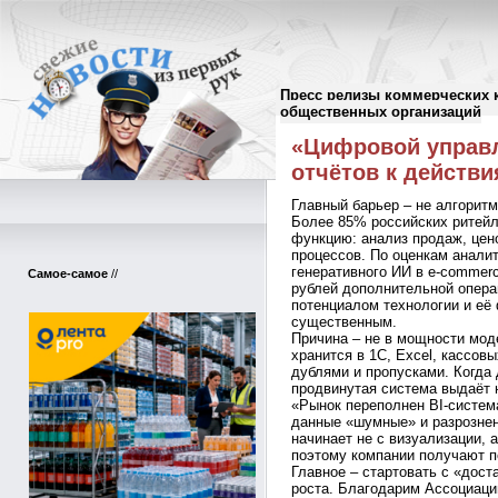
Пресс релизы коммерческих 
Пресс-релизы
//
общественных организаций
«Цифровой управл
отчётов к действ
Главный барьер – не алгорит
Более 85% российских ритейл
функцию: анализ продаж, цен
процессов. По оценкам аналит
генеративного ИИ в e-commer
Самое-самое
//
рублей дополнительной опера
потенциалом технологии и её
существенным.
Причина – не в мощности мод
хранится в 1С, Excel, кассов
дублями и пропусками. Когда
продвинутая система выдаёт 
«Рынок переполнен BI-систем
данные «шумные» и разрознен
начинает не с визуализации, 
поэтому компании получают п
Главное – стартовать с «дос
роста. Благодарим Ассоциац