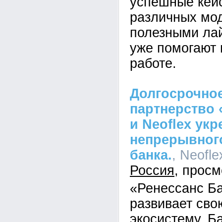
успешные кей
различных мо
полезными ла
уже помогают 
работе.
Долгосрочное
партнерство 
и Neoflex ук
непрерывного
банка.
, Neofle
Россия
«Ренессанс Б
развивает св
экосистему. Б