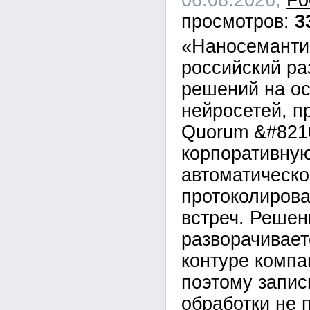
06.08.2026,
Ро
3
«Наносеманти
российский ра
решений на о
нейросетей, п
Quorum &#821
корпоративну
автоматическо
протоколирова
встреч. Решен
разворачивает
контуре компан
поэтому запис
обработки не 