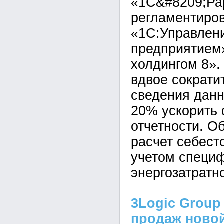
«1С&#8209;Ра
регламентиров
«1С:Управлен
предприятием
холдингом 8».
вдвое сократи
сведения данн
20% ускорить
отчетности. О
расчет себест
учетом специ
энергозатратн
3Logic Group
продаж новой