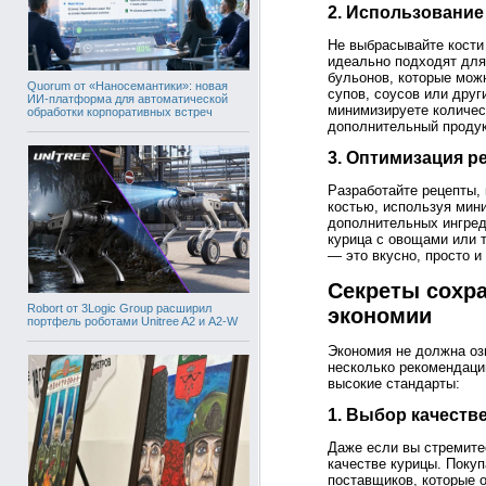
2. Использование
Не выбрасывайте кости
идеально подходят дл
бульонов, которые мож
Quorum от «Наносемантики»: новая
супов, соусов или друг
ИИ-платформа для автоматической
минимизируете количес
обработки корпоративных встреч
дополнительный продук
3. Оптимизация р
Разработайте рецепты,
костью, используя мин
дополнительных ингред
курица с овощами или 
— это вкусно, просто и
Секреты сохра
Robort от 3Logic Group расширил
экономии
портфель роботами Unitree A2 и A2-W
Экономия не должна оз
несколько рекомендаци
высокие стандарты:
1. Выбор качеств
Даже если вы стремитес
качестве курицы. Покуп
поставщиков, которые 