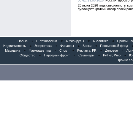
06:42, 29.06.2026,
Россия
25 июня 2026 года специалисты ком
публикуют краткий обзор своей раб
Новые
«
IT технологии
«
Антивирусы
«
Аналитика
«
Промышлен
Недвижимость
«
Энергетика
«
Финансы
«
Банки
«
Пенсионный фонд
Медицина
«
Фармацевтика
«
Спорт
«
Реклама, PR
«
Деловое
«
Логи
Общество
«
Народный фронт
«
Семинары
«
РуНет, Web
«
Юб
Прочие со