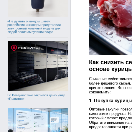
«Не думать о каждом шаге»:
российские инженеры представили
электронный коленный модуль для
людей после ампутации бедра
Как снизить с
основе курицы
Снижение себестоимост
более дешевого сырья,
приготовления. Вот нес
сэкономить:
Во Владивостоке открылся демоцентр
«Гравитон»
1. Покупка куриц
Оптовые закупки позво
килограмм продукта. Н
который сможет предло
Обратите внимание на а
предоставляются при р