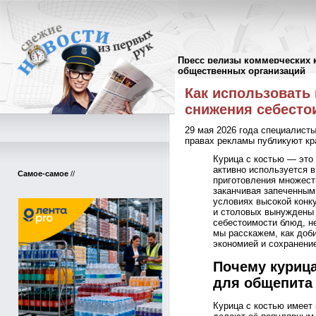
Пресс релизы коммерческих 
Пресс-релизы
//
общественных организаций
Как использовать 
снижения себесто
29 мая 2026 года специалист
правах рекламы публикуют кр
Курица с костью — это
активно используется 
Самое-самое
//
приготовления множест
заканчивая запеченным
условиях высокой конк
и столовых вынуждены 
себестоимости блюд, не
мы расскажем, как доб
экономией и сохранени
Почему курица
для общепита
Курица с костью имеет