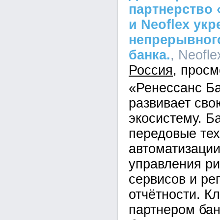
партнерство 
и Neoflex ук
непрерывного
банка.
, Neofle
Россия
«Ренессанс Б
развивает св
экосистему. Б
передовые тех
автоматизации
управления ри
сервисов и ре
отчётности. К
партнером бан