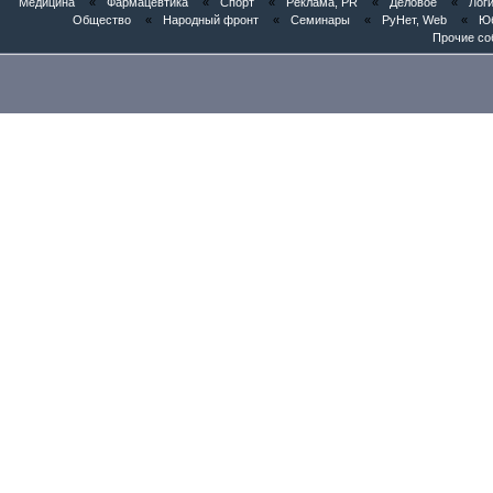
Медицина
«
Фармацевтика
«
Спорт
«
Реклама, PR
«
Деловое
«
Логи
Общество
«
Народный фронт
«
Семинары
«
РуНет, Web
«
Юб
Прочие со