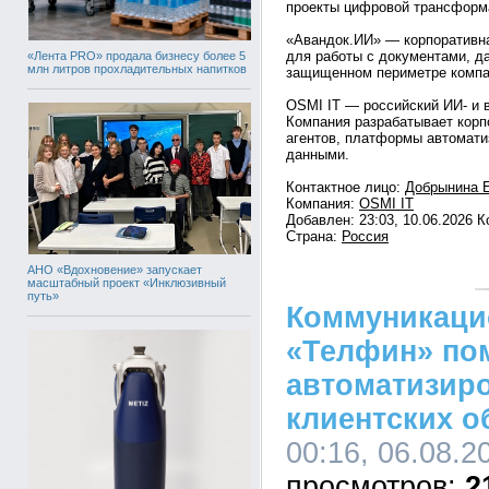
проекты цифровой трансформа
«Авандок.ИИ» — корпоративна
для работы с документами, д
«Лента PRO» продала бизнесу более 5
млн литров прохладительных напитков
защищенном периметре компа
OSMI IT — российский ИИ- и 
Компания разрабатывает корп
агентов, платформы автомати
данными.
Контактное лицо:
Добрынина Е
Компания:
OSMI IT
Добавлен: 23:03, 10.06.2026 
Страна:
Россия
АНО «Вдохновение» запускает
масштабный проект «Инклюзивный
путь»
Коммуникаци
«Телфин» по
автоматизир
клиентских 
00:16, 06.08.2
2