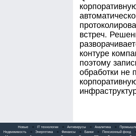
корпоративну
автоматическо
протоколирова
встреч. Решен
разворачивает
контуре компан
поэтому запис
обработки не 
корпоративну
инфраструктур
Новые
«
IT технологии
«
Антивирусы
«
Аналитика
«
Промышлен
Недвижимость
«
Энергетика
«
Финансы
«
Банки
«
Пенсионный фонд