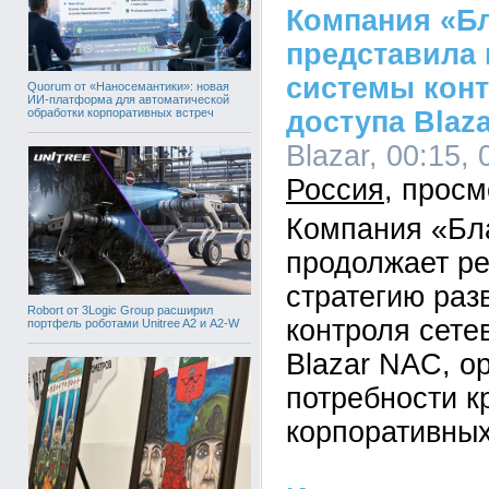
Компания «Б
представила
системы конт
Quorum от «Наносемантики»: новая
ИИ-платформа для автоматической
обработки корпоративных встреч
доступа Blaza
Blazar, 00:15, 
Россия
Компания «Бл
продолжает р
стратегию раз
Robort от 3Logic Group расширил
контроля сете
портфель роботами Unitree A2 и A2-W
Blazar NAC, о
потребности к
корпоративных