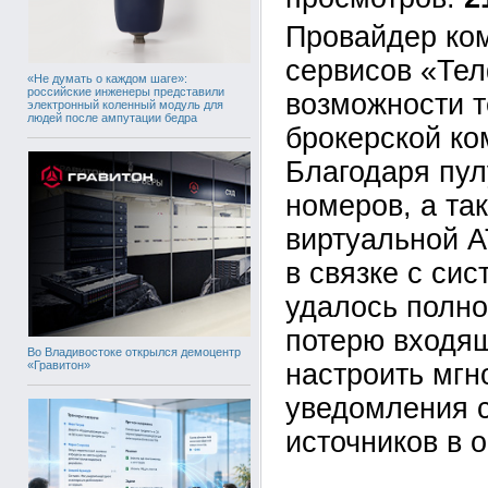
Провайдер ко
сервисов «Те
«Не думать о каждом шаге»:
российские инженеры представили
возможности т
электронный коленный модуль для
людей после ампутации бедра
брокерской ко
Благодаря пу
номеров, а та
виртуальной 
в связке с си
удалось полно
потерю входящ
Во Владивостоке открылся демоцентр
«Гравитон»
настроить мг
уведомления 
источников в 