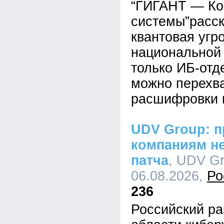
“ГИГАНТ — Ко
системы”расск
квантовая угр
национальной 
только ИБ-отд
можно перехва
расшифровки 
UDV Group: п
компаниям не
патча
, UDV Gr
06.08.2026,
Ро
236
Российский ра