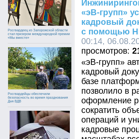
Инжиниринго
«эВ-групп» у
кадровый до
с помощью H
Росгвардеец из Запорожской области
стал призером международной премии
«Мы вместе»
00:14, 06.08.2
2
«эВ-групп» ав
кадровый док
базе платформ
позволило в р
Росгвардейцы обеспечили
безопасность во время празднования
оформление р
Дня ВДВ
сократить объ
операций и у
кадровые про