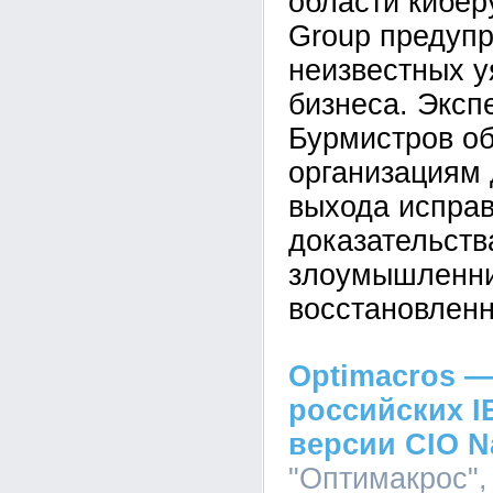
области кибе
Group предупр
неизвестных у
бизнеса. Эксп
Бурмистров об
организациям 
выхода исправ
доказательств
злоумышленник
восстановленн
Optimacros —
российских I
версии CIO N
"Оптимакрос", 