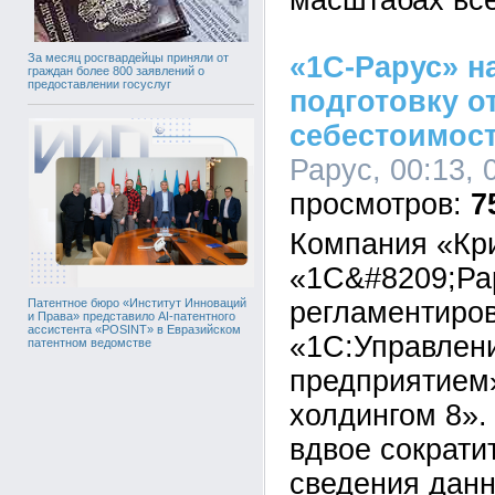
масштабах все
«1С-Рарус» н
За месяц росгвардейцы приняли от
граждан более 800 заявлений о
предоставлении госуслуг
подготовку о
себестоимост
Рарус, 00:13, 
7
Компания «Кр
«1С&#8209;Ра
регламентиров
Патентное бюро «Институт Инноваций
и Права» представило AI-патентного
ассистента «POSINT» в Евразийском
«1С:Управлен
патентном ведомстве
предприятием
холдингом 8».
вдвое сократи
сведения данн