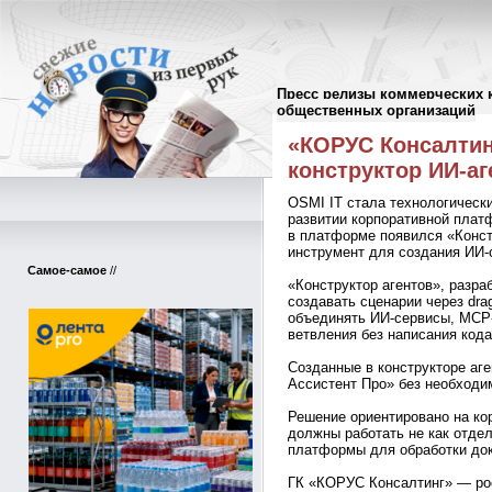
Пресс релизы коммерческих 
Пресс-релизы
//
общественных организаций
«КОРУС Консалтин
конструктор ИИ-а
OSMI IT стала технологическ
развитии корпоративной плат
в платформе появился «Конст
инструмент для создания ИИ-
Самое-самое
//
«Конструктор агентов», разра
создавать сценарии через dra
объединять ИИ-сервисы, MCP-
ветвления без написания кода
Созданные в конструкторе аг
Ассистент Про» без необходи
Решение ориентировано на ко
должны работать не как отдел
платформы для обработки док
ГК «КОРУС Консалтинг» — ро