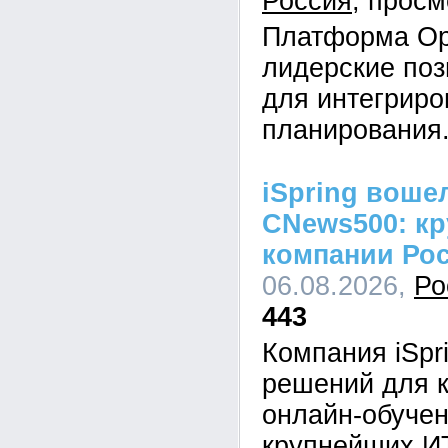
Россия
Платформа Op
лидерские поз
для интегриро
планирования
iSpring воше
CNews500: кр
компании Ро
06.08.2026,
Ро
443
Компания iSpr
решений для к
онлайн-обучен
крупнейших И