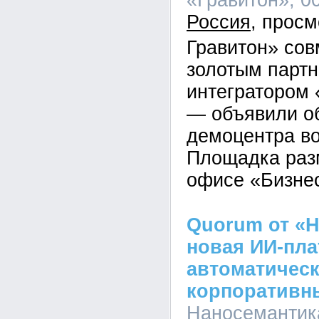
«Гравитон», 00
Россия
Гравитон» сов
золотым парт
интегратором 
— объявили о
демоцентра во
Площадка раз
офисе «Бизнес
Quorum от «Н
новая ИИ-пл
автоматическ
корпоративн
Наносемантика