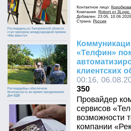
Контактное лицо:
Коробкова
Компания:
Robort от 3Logic
Добавлен: 23:05, 10.06.202
Страна:
Россия
Росгвардеец из Запорожской области
стал призером международной премии
«Мы вместе»
Коммуникаци
«Телфин» по
автоматизир
клиентских 
00:16, 06.08.2
350
Росгвардейцы обеспечили
безопасность во время празднования
Дня ВДВ
Провайдер ко
сервисов «Те
возможности т
компании «Рек