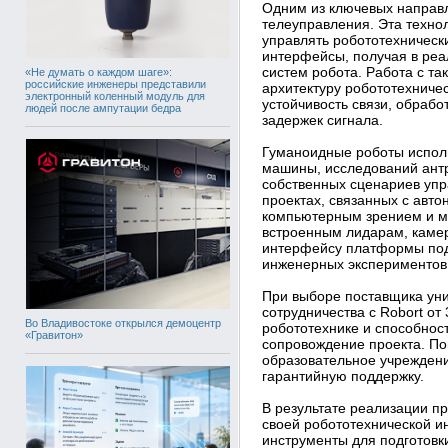
Одним из ключевых направл
телеуправления. Эта техно
управлять робототехничес
интерфейсы, получая в реа
систем робота. Работа с т
«Не думать о каждом шаге»:
российские инженеры представили
архитектуру робототехниче
электронный коленный модуль для
устойчивость связи, обрабо
людей после ампутации бедра
задержек сигнала.
Гуманоидные роботы исполь
машины, исследований ант
собственных сценариев упр
проектах, связанных с авт
компьютерным зрением и м
встроенным лидарам, каме
интерфейсу платформы подх
инженерных экспериментов
При выборе поставщика уни
сотрудничества с Robort от
Во Владивостоке открылся демоцентр
робототехнике и способнос
«Гравитон»
сопровождение проекта. По
образовательное учреждени
гарантийную поддержку.
В результате реализации 
своей робототехнической и
инструменты для подготовк