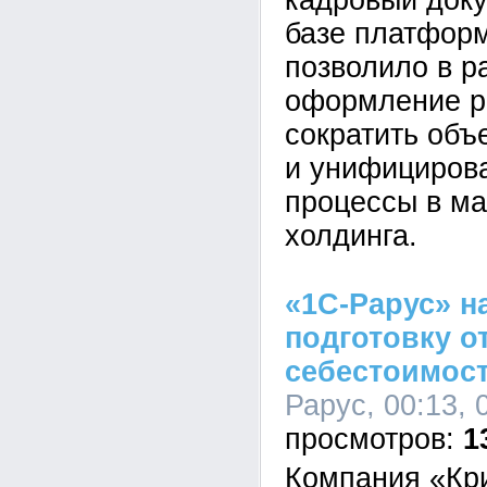
кадровый док
базе платформ
позволило в р
оформление р
сократить объ
и унифициров
процессы в ма
холдинга.
«1С-Рарус» н
подготовку о
себестоимост
Рарус, 00:13, 
1
Компания «Кр