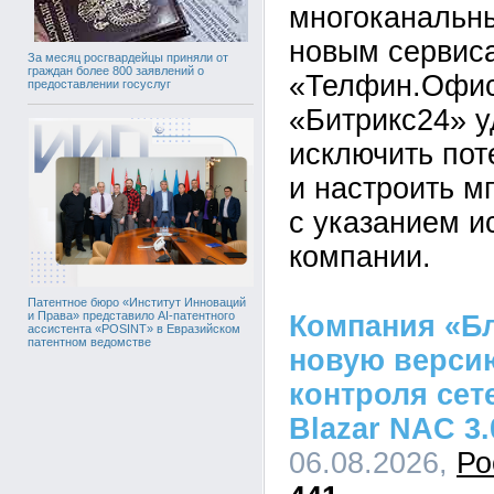
многоканальны
новым сервис
За месяц росгвардейцы приняли от
граждан более 800 заявлений о
«Телфин.Офис»
предоставлении госуслуг
«Битрикс24» 
исключить пот
и настроить м
с указанием и
компании.
Патентное бюро «Институт Инноваций
и Права» представило AI-патентного
Компания «Бл
ассистента «POSINT» в Евразийском
патентном ведомстве
новую верси
контроля сет
Blazar NAC 3.
06.08.2026,
Ро