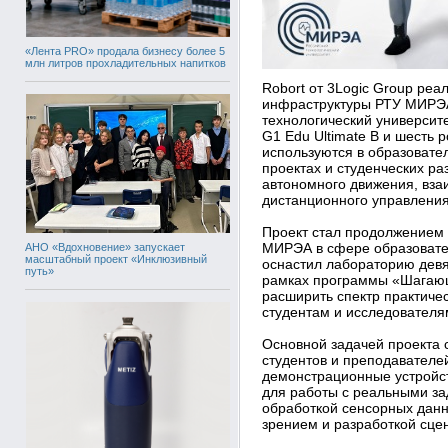
«Лента PRO» продала бизнесу более 5
млн литров прохладительных напитков
Robort от 3Logic Group реа
инфраструктуры РТУ МИРЭА
технологический университе
G1 Edu Ultimate B и шесть
используются в образовате
проектах и студенческих ра
автономного движения, вза
дистанционного управления
Проект стал продолжением с
МИРЭА в сфере образовател
АНО «Вдохновение» запускает
масштабный проект «Инклюзивный
оснастил лабораторию дев
путь»
рамках программы «Шагающ
расширить спектр практиче
студентам и исследователя
Основной задачей проекта 
студентов и преподавателе
демонстрационные устройс
для работы с реальными за
обработкой сенсорных дан
зрением и разработкой сце