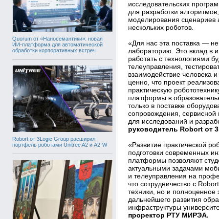
исследовательских програм
для разработки алгоритмов
моделирования сценариев 
нескольких роботов.
Quorum от «Наносемантики»: новая
«Для нас эта поставка — н
ИИ-платформа для автоматической
лабораторию. Это вклад в и
обработки корпоративных встреч
работать с технологиями б
телеуправления, тестирова
взаимодействие человека и
ценно, что проект реализов
практическую робототехник
платформы в образователь
только в поставке оборудов
сопровождения, сервисной 
для исследований и разраб
руководитель Robort от 3
Robort от 3Logic Group расширил
«Развитие практической ро
портфель роботами Unitree A2 и A2-W
подготовки современных ин
платформы позволяют студе
актуальными задачами моби
и телеуправления на профе
что сотрудничество с Robort
техники, но и полноценное
дальнейшего развития обра
инфраструктуры университ
проректор РТУ МИРЭА.