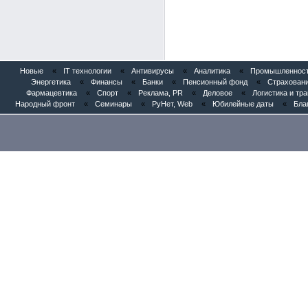
Новые
«
IT технологии
«
Антивирусы
«
Аналитика
«
Промышленность
Энергетика
«
Финансы
«
Банки
«
Пенсионный фонд
«
Страхован
Фармацевтика
«
Спорт
«
Реклама, PR
«
Деловое
«
Логистика и тр
Народный фронт
«
Семинары
«
РуНет, Web
«
Юбилейные даты
«
Бла