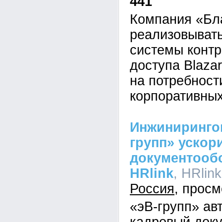
441
Компания «Бл
реализовывать
системы контр
доступа Blaza
на потребност
корпоративных
Инжиниринго
групп» ускор
документооб
HRlink
, HRlink
Россия
«эВ-групп» ав