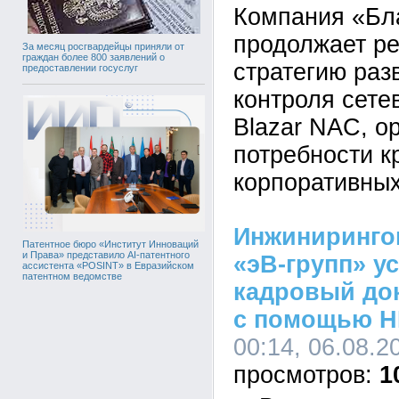
Компания «Бл
продолжает р
За месяц росгвардейцы приняли от
граждан более 800 заявлений о
стратегию раз
предоставлении госуслуг
контроля сете
Blazar NAC, о
потребности к
корпоративных
Инжиниринго
Патентное бюро «Институт Инноваций
и Права» представило AI-патентного
«эВ-групп» у
ассистента «POSINT» в Евразийском
патентном ведомстве
кадровый до
с помощью H
00:14, 06.08.2
1