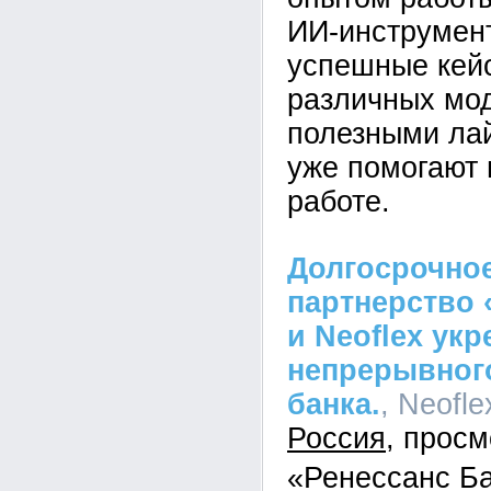
ИИ-инструмен
успешные кей
различных мо
полезными ла
уже помогают 
работе.
Долгосрочное
партнерство 
и Neoflex ук
непрерывного
банка.
, Neofle
Россия
«Ренессанс Б