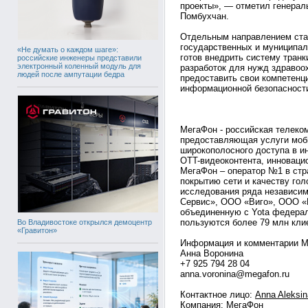
проекты», — отметил генерал
Помбухчан.
Отдельным направлением стан
государственных и муниципал
«Не думать о каждом шаге»:
готов внедрить систему транк
российские инженеры представили
электронный коленный модуль для
разработок для нужд здравоо
людей после ампутации бедра
предоставить свои компетенц
информационной безопасност
МегаФон - российская телеко
предоставляющая услуги моб
широкополосного доступа в ин
OTT-видеоконтента, инноваци
МегаФон – оператор №1 в стра
покрытию сети и качеству гол
исследования ряда независи
Сервис», ООО «Виго», ООО «М
объединенную с Yota федерал
пользуются более 79 млн кли
Во Владивостоке открылся демоцентр
«Гравитон»
Информация и комментарии М
Анна Воронина
+7 925 794 28 04
anna.voronina@megafon.ru
Контактное лицо:
Anna Aleksin
Компания:
МегаФон