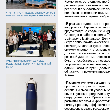
Кроме того, сотрудничество 
решений для повышения комфо
реализацию экологических пр
водоёмов, снижением объёма
«Лента PRO» продала бизнесу более 5
млн литров прохладительных напитков
уменьшением вредных выброс
«В рамках федерального прое
нацпроекта «Туризм и гостепр
предусмотрено создание инфр
Слобода» в районе поселка Т
Байкала» в Байкальске. Для к
безусловно, важна качественн
необходим анализ туристичес
сможем определить основные
для нас также является экол
решений для автоматического
будет способствовать повыше
АНО «Вдохновение» запускает
масштабный проект «Инклюзивный
территории региона. Уверен, 
путь»
одним шагом на пути к дальн
области», – прокомментировал
Кобзев.
«Развитие туризма сегодня н
прогресса цифровой среды. 
сервисы и высокий уровень бе
они в крупном городе или в т
сотрудничества с Иркутской 
развитии телеком-инфраструкт
помогут региону эффективнее
совершенствовать городскую 