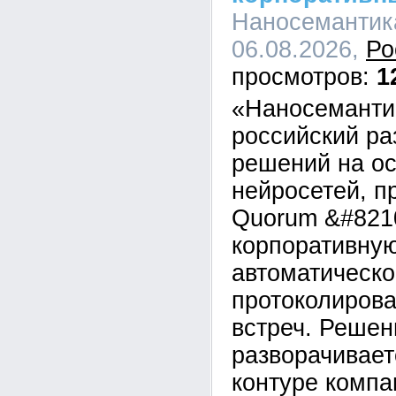
Наносемантика
06.08.2026,
Ро
1
«Наносеманти
российский ра
решений на о
нейросетей, п
Quorum &#821
корпоративну
автоматическо
протоколирова
встреч. Решен
разворачивает
контуре компан