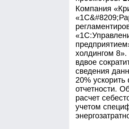
Компания «Кр
«1С&#8209;Ра
регламентиров
«1С:Управлен
предприятием
холдингом 8».
вдвое сократи
сведения данн
20% ускорить
отчетности. О
расчет себест
учетом специ
энергозатратн