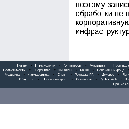
поэтому запис
обработки не 
корпоративну
инфраструктур
Новые
«
IT технологии
«
Антивирусы
«
Аналитика
«
Промышлен
Недвижимость
«
Энергетика
«
Финансы
«
Банки
«
Пенсионный фонд
Медицина
«
Фармацевтика
«
Спорт
«
Реклама, PR
«
Деловое
«
Логи
Общество
«
Народный фронт
«
Семинары
«
РуНет, Web
«
Юб
Прочие со