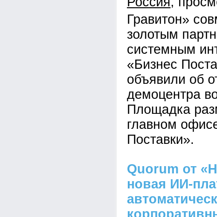
Россия
Гравитон» сов
золотым парт
системным ин
«Бизнес Пост
объявили об о
демоцентра во
Площадка раз
главном офис
Поставки».
Quorum от «Н
новая ИИ-пл
автоматическ
корпоративн