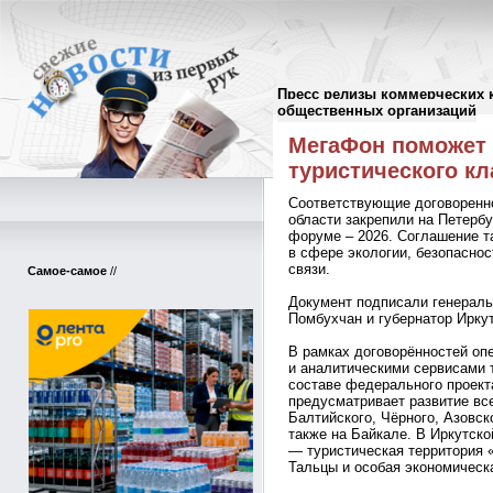
Пресс релизы коммерческих 
Пресс-релизы
//
общественных организаций
МегаФон поможет
туристического кл
Соответствующие договоренно
области закрепили на Петерб
форуме – 2026. Соглашение т
в сфере экологии, безопасно
связи.
Самое-самое
//
Документ подписали генерал
Помбухчан и губернатор Иркут
В рамках договорённостей оп
и аналитическими сервисами 
составе федерального проект
предусматривает развитие вс
Балтийского, Чёрного, Азовск
также на Байкале. В Иркутск
— туристическая территория 
Тальцы и особая экономическ