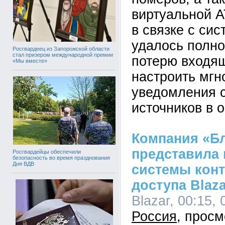
виртуальной 
в связке с си
удалось полно
Росгвардеец из Запорожской области
стал призером международной премии
потерю входящ
«Мы вместе»
настроить мг
уведомления 
источников в 
Компания «Б
представила
Росгвардейцы обеспечили
безопасность во время празднования
Дня ВДВ
системы конт
доступа Blaza
Blazar, 00:15, 
Россия