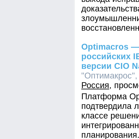
доказательств
злоумышленник
восстановленн
Optimacros —
российских I
версии CIO N
"Оптимакрос", 
Россия
Платформа Op
подтвердила л
классе решен
интегрированн
планирования