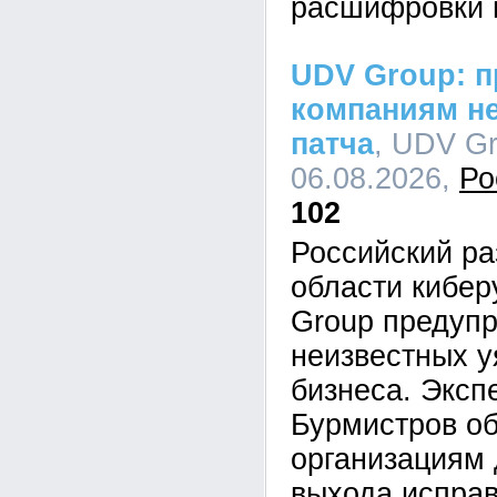
расшифровки 
UDV Group: п
компаниям не
патча
, UDV Gr
06.08.2026,
Ро
102
Российский ра
области кибе
Group предупр
неизвестных у
бизнеса. Эксп
Бурмистров об
организациям 
выхода исправ