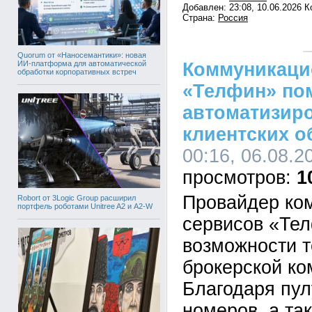
Добавлен: 23:08, 10.06.2026 
Страна:
Россия
Quorum от «Наносемантики»: новая
ИИ-платформа для автоматической
Коммуникаци
обработки корпоративных встреч
«Телфин» по
автоматизир
клиентских 
00:16, 06.08.2
1
Провайдер ко
Robort от 3Logic Group расширил
портфель роботами Unitree A2 и A2-W
сервисов «Те
возможности т
брокерской ко
Благодаря пу
номеров, а та