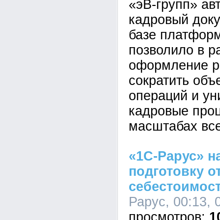
«эВ-групп» ав
кадровый док
базе платформ
позволило в р
оформление р
сократить объ
операций и у
кадровые про
масштабах все
«1С-Рарус» н
подготовку о
себестоимост
Рарус, 00:13, 
1