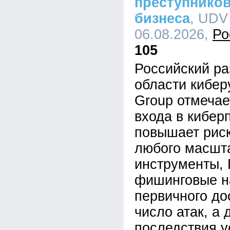
преступников
бизнеса
, UDV
06.08.2026,
Ро
105
Российский ра
области кибе
Group отмечае
входа в кибер
повышает рис
любого масшта
инструменты,
фишинговые н
первичного до
число атак, а 
последствия у