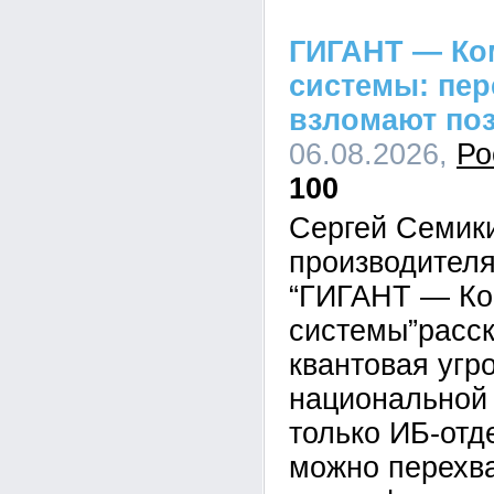
ГИГАНТ — Ко
системы: пе
взломают по
06.08.2026,
Ро
100
Сергей Семик
производител
“ГИГАНТ — Ко
системы”расск
квантовая угр
национальной 
только ИБ-отд
можно перехва