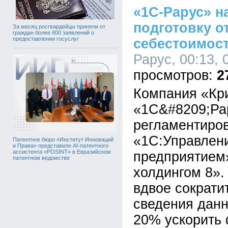
«1С-Рарус» н
подготовку о
За месяц росгвардейцы приняли от
граждан более 800 заявлений о
предоставлении госуслуг
себестоимост
Рарус, 00:13, 
2
Компания «Кр
«1С&#8209;Ра
регламентиров
«1С:Управлен
Патентное бюро «Институт Инноваций
и Права» представило AI-патентного
ассистента «POSINT» в Евразийском
предприятием
патентном ведомстве
холдингом 8».
вдвое сократи
сведения данн
20% ускорить