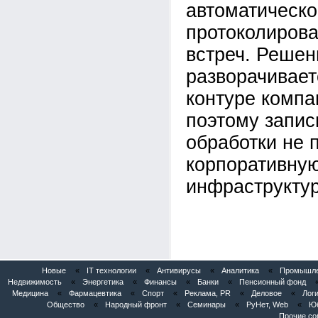
автоматическо
протоколирова
встреч. Решен
разворачивает
контуре компан
поэтому запис
обработки не 
корпоративну
инфраструктур
Новые
«
IT технологии
«
Антивирусы
«
Аналитика
«
Промышлен
Недвижимость
«
Энергетика
«
Финансы
«
Банки
«
Пенсионный фонд
Медицина
«
Фармацевтика
«
Спорт
«
Реклама, PR
«
Деловое
«
Логи
Общество
«
Народный фронт
«
Семинары
«
РуНет, Web
«
Юб
Прочие со