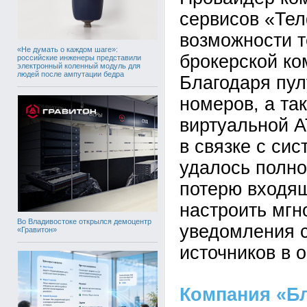
сервисов «Те
возможности т
«Не думать о каждом шаге»:
брокерской ко
российские инженеры представили
электронный коленный модуль для
людей после ампутации бедра
Благодаря пу
номеров, а та
виртуальной 
в связке с си
удалось полно
потерю входящ
настроить мг
Во Владивостоке открылся демоцентр
уведомления 
«Гравитон»
источников в 
Компания «Б