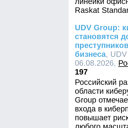
линейки офис
Raskat Standar
UDV Group: к
становятся д
преступников
бизнеса
, UDV
06.08.2026,
Ро
197
Российский ра
области кибе
Group отмечае
входа в кибер
повышает рис
любого масшта