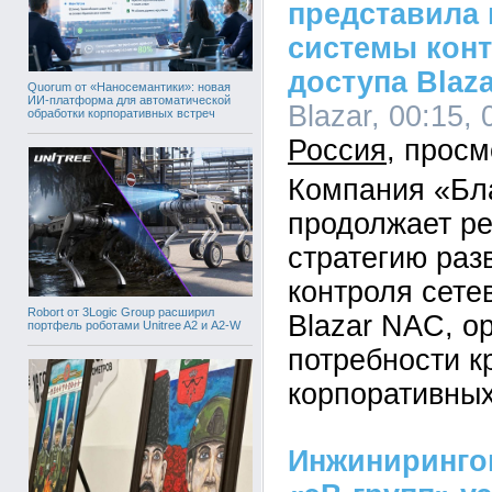
представила
системы конт
доступа Blaza
Quorum от «Наносемантики»: новая
ИИ-платформа для автоматической
Blazar, 00:15, 
обработки корпоративных встреч
Россия
Компания «Бл
продолжает р
стратегию раз
контроля сете
Robort от 3Logic Group расширил
Blazar NAC, о
портфель роботами Unitree A2 и A2-W
потребности к
корпоративных
Инжиниринго