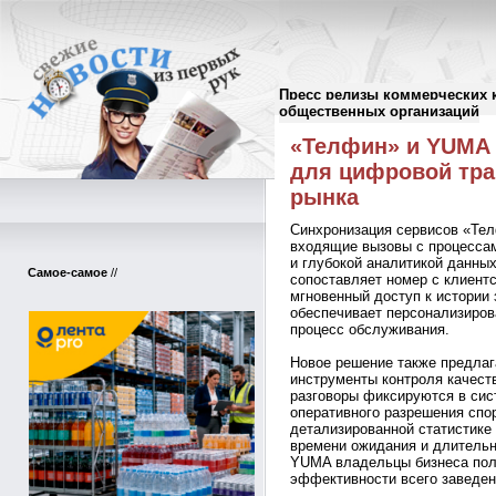
Пресс релизы коммерческих 
Пресс-релизы
//
общественных организаций
«Телфин» и YUMA
для цифровой тра
рынка
Синхронизация сервисов «Те
входящие вызовы с процессам
и глубокой аналитикой данных
Самое-самое
//
сопоставляет номер с клиент
мгновенный доступ к истории 
обеспечивает персонализиров
процесс обслуживания.
Новое решение также предла
инструменты контроля качест
разговоры фиксируются в сис
оперативного разрешения спо
детализированной статистике
времени ожидания и длительн
YUMA владельцы бизнеса пол
эффективности всего заведен