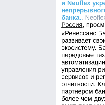
и Neoflex ук
непрерывного
банка.
, Neofle
Россия
«Ренессанс Б
развивает св
экосистему. Б
передовые тех
автоматизации
управления ри
сервисов и ре
отчётности. К
партнером бан
более чем дву