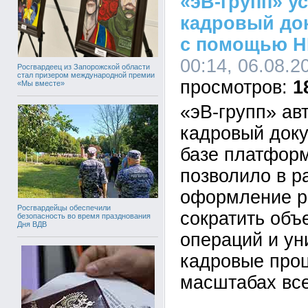
«эВ-групп» у
кадровый до
с помощью H
00:14, 06.08.2
Росгвардеец из Запорожской области
стал призером международной премии
1
«Мы вместе»
«эВ-групп» ав
кадровый док
базе платформ
позволило в р
оформление р
Росгвардейцы обеспечили
сократить объ
безопасность во время празднования
Дня ВДВ
операций и у
кадровые про
масштабах все