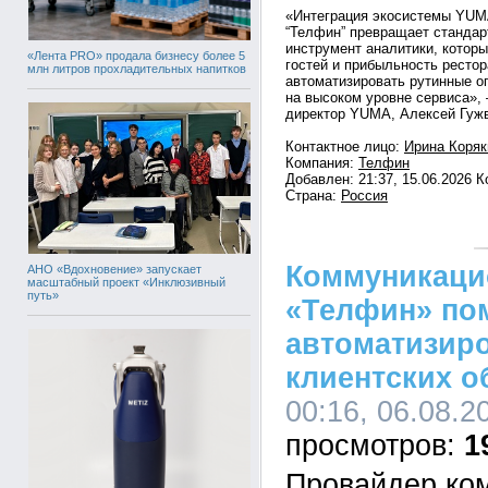
«Интеграция экосистемы YUM
“Телфин” превращает станда
инструмент аналитики, котор
«Лента PRO» продала бизнесу более 5
гостей и прибыльность ресто
млн литров прохладительных напитков
автоматизировать рутинные о
на высоком уровне сервиса»,
директор YUMA, Алексей Гуж
Контактное лицо:
Ирина Коряк
Компания:
Телфин
Добавлен: 21:37, 15.06.2026 
Страна:
Россия
Коммуникаци
АНО «Вдохновение» запускает
масштабный проект «Инклюзивный
путь»
«Телфин» по
автоматизир
клиентских 
00:16, 06.08.2
1
Провайдер ко