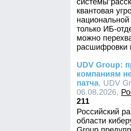
системы”расск
квантовая угр
национальной 
только ИБ-отд
можно перехва
расшифровки 
UDV Group: п
компаниям не
патча
, UDV Gr
06.08.2026,
Ро
211
Российский ра
области кибе
Group предупр