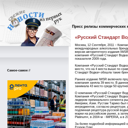
Пресс релизы коммерческих 
Пресс-релизы
//
«Русский Стандарт Во
Москва, 12 Сентября, 2011 – Компа
международных алкогольных брендов
версии авторитетного издания IWSR 
компания «Русский Стандарт Водка»
показателя 2009 года.
Компания «Русский Стандарт Водка»
место, что на 4 места выше по сра
Самое-самое
//
Стандарт Водка» обошла такие бренды
Раннее издание IWSR включило прод
компания заняла 39 место. В данно
занимала 43 место среди 50 крупн
О компании «Русский Стандарт Вод
Компания «Русский Стандарт Водка»
лидером премиального сегмента рын
Америки, Азии. Рустам Тарико был 
ингредиентов, согласно рецептуре
подлинная рецептура русской водки
марки на российском рынке, а зате
Platinum», в 2004-м - IMPERIA, а в 
За более подробной информацией 
Егоров Олег