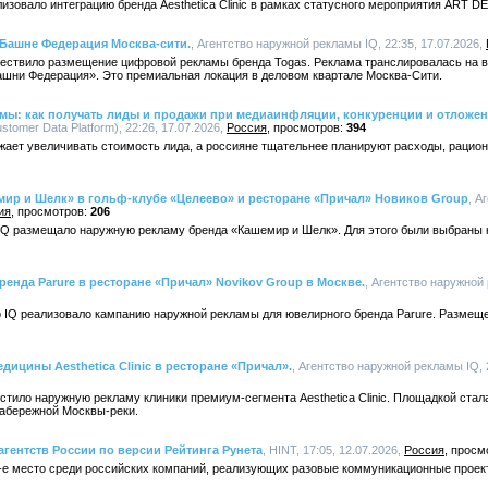
лизовало интеграцию бренда Aesthetica Clinic в рамках статусного мероприятия ART D
 Башне Федерация Москва-сити.
, Агентство наружной рекламы IQ, 22:35, 17.07.2026,
уществило размещение цифровой рекламы бренда Togas. Реклама транслировалась на 
ашни Федерация». Это премиальная локация в деловом квартале Москва-Сити.
амы: как получать лиды и продажи при медиаинфляции, конкуренции и отложе
omer Data Platform), 22:26, 17.07.2026,
Россия
394
жает увеличивать стоимость лида, а россияне тщательнее планируют расходы, раци
мир и Шелк» в гольф-клубе «Целеево» и ресторане «Причал» Новиков Group
, А
ия
206
о IQ размещало наружную рекламу бренда «Кашемир и Шелк». Для этого были выбраны
енда Parure в ресторане «Причал» Novikov Group в Москве.
, Агентство наружной 
во IQ реализовало кампанию наружной рекламы для ювелирного бренда Parure. Размещ
дицины Aesthetica Clinic в ресторане «Причал».
, Агентство наружной рекламы IQ, 
естило наружную рекламу клиники премиум-сегмента Aesthetica Clinic. Площадкой ста
набережной Москвы-реки.
агентств России по версии Рейтинга Рунета
, HINT, 17:05, 12.07.2026,
Россия
-е место среди российских компаний, реализующих разовые коммуникационные проек