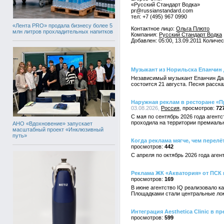
«Русский Стандарт Водка»
pr@russianstandard.com
тел: +7 (495) 967 0990
«Лента PRO» продала бизнесу более 5
Контактное лицо:
Ольга Плюто
млн литров прохладительных напитков
Компания:
Русский Стандарт Водка
Добавлен: 05:00, 13.09.2011 Количе
Музыкант из Норильска Епанчин
Независимый музыкант Епанчин Дан
состоится 21 августа. Песня расск
Наружная реклам в ресторане «П
03.08.2026,
Россия
72
С мая по сентябрь 2026 года агент
проходила на территории премиальн
АНО «Вдохновение» запускает
масштабный проект «Инклюзивный
путь»
Когда реклама мягче, чем перел
442
С апреля по октябрь 2026 года аге
Реклама ЖК «Акватория» от ПСК
169
В июне агентство IQ реализовало 
Площадками стали центральные лок
Интеграция Aesthetica Clinic в 
599