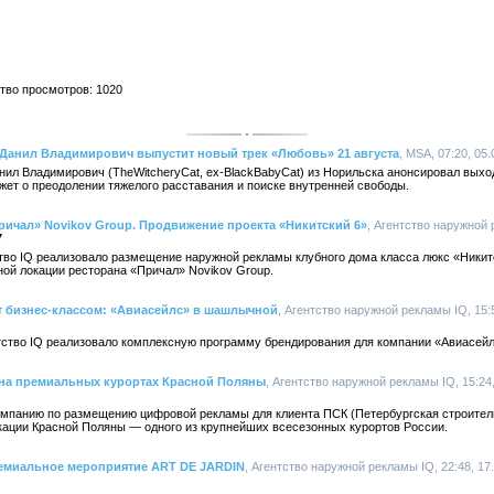
ство просмотров: 1020
 Данил Владимирович выпустит новый трек «Любовь» 21 августа
, MSA, 07:20, 05
ил Владимирович (TheWitcheryCat, ех-BlackBabyCat) из Норильска анонсировал выход
ажет о преодолении тяжелого расставания и поиске внутренней свободы.
ричал» Novikov Group. Продвижение проекта «Никитский 6»
, Агентство наружной 
7
ство IQ реализовало размещение наружной рекламы клубного дома класса люкс «Никит
ой локации ресторана «Причал» Novikov Group.
ёт бизнес-классом: «Авиасейлс» в шашлычной
, Агентство наружной рекламы IQ, 15:
нтство IQ реализовало комплексную программу брендирования для компании «Авиасейл
 на премиальных курортах Красной Поляны
, Агентство наружной рекламы IQ, 15:24
кампанию по размещению цифровой рекламы для клиента ПСК (Петербургская строител
ации Красной Поляны — одного из крупнейших всесезонных курортов России.
премиальное мероприятие ART DE JARDIN
, Агентство наружной рекламы IQ, 22:48, 17