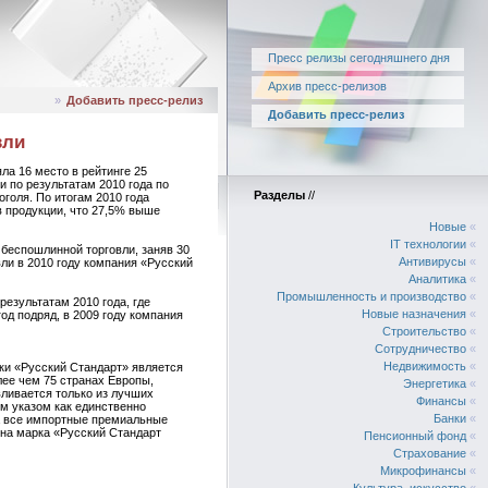
Пресс релизы сегодняшнего дня
Архив пресс-релизов
»
Добавить пресс-релиз
Добавить пресс-релиз
вли
ла 16 место в рейтинге 25
 по результатам 2010 года по
Разделы
//
оголя. По итогам 2010 года
в продукции, что 27,5% выше
Новые
«
IT технологии
«
 беспошлинной торговли, заняв 30
Антивирусы
«
ли в 2010 году компания «Русский
Аналитика
«
Промышленность и производство
«
езультатам 2010 года, где
Новые назначения
«
од подряд, в 2009 году компания
Строительство
«
Сотрудничество
«
Недвижимость
«
ки «Русский Стандарт» является
лее чем 75 странах Европы,
Энергетика
«
вливается только из лучших
Финансы
«
м указом как единственно
Банки
«
ла все импортные премиальные
ена марка «Русский Стандарт
Пенсионный фонд
«
Страхование
«
Микрофинансы
«