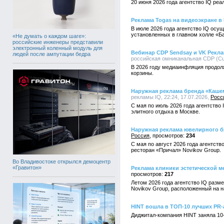
20 июня 2026 года агентство IQ реа
Реклама Togas на видеоэкране в
В июле 2026 года агентство IQ ос
установленных в главном холле «Б
«Не думать о каждом шаге»:
российские инженеры представили
электронный коленный модуль для
Вебинар CDP Sendsay и VK Рекл
людей после ампутации бедра
российская омниканальная CDP (Cust
В 2026 году медиаинфляция продол
корзины.
Наружная реклама бренда «Каше
рекламы IQ, 22:24, 17.07.2026,
Росс
С мая по июль 2026 года агентств
элитного отдыха в Москве.
Наружная реклама ювелирного бр
Россия
234
С мая по август 2026 года агентст
ресторан «Причал» Novikov Group.
Во Владивостоке открылся демоцентр
«Гравитон»
Реклама клиники эстетической ме
217
Летом 2026 года агентство IQ разм
Novikov Group, расположенный на 
HINT вошла в ТОП-10 лучших PR-
Диджитал-компания HINT заняла 10