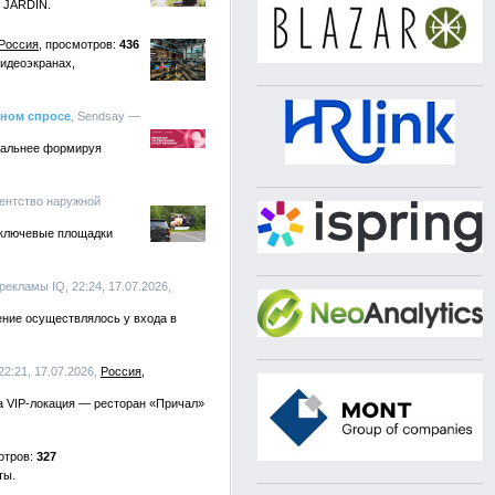
E JARDIN.
Россия
436
видеоэкранах,
нном спросе
, Sendsay —
ональнее формируя
гентство наружной
 ключевые площадки
рекламы IQ, 22:24, 17.07.2026,
ение осуществлялось у входа в
22:21, 17.07.2026,
Россия
ла VIP-локация — ресторан «Причал»
327
ты.