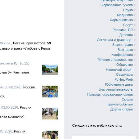
Культура, искусство
«
Образование, учеба
«
Наука
«
Медицина
«
Фармацевтика
«
Спорт
«
Реклама, PR
«
Деловое
«
Логистика и транспорт
«
.08.2026,
Россия
59
Закон, право
«
 нового трека «Любовь». Релиз
Выставки
«
Конференции
«
Мнения специалистов
«
рекламы IQ, 16:15,
Общество
«
Народный фронт
«
ский 6». Кампания
Семинары
«
РуНет, Web
«
Юбилейные даты
«
56, 03.08.2026,
Россия
Благотворительность
«
Природа, окружающая среда
«
с».
Скидки
«
Прочие события
«
, 03.08.2026,
Россия
Другие статьи
«
ьная компания).
Сегодня у нас публикуются
//
.07.2026,
Россия