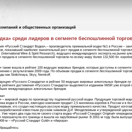
компаний и общественных организаций
дка» среди лидеров в сегменте беспошлинной торго
ния «Русский Стандарт Водка»,– производитель премиальной водки №1 в России – заня
, показавший наиболее значительный рост продаж в сегменте беспошлинной торговли
(International Wine & Spirit Research), ведущего международного эксперта на рынке алк
 продала в сегменте беспошлинной торговли по всему миру более 132,500 9л. коробо
 также вошла в рейтинг 100 ведущих мировых брендов, которые доступны в сегменте
внению с результатами 2009 года. По объемам продаж в сегменте беспошлинной торгов
 как Stolichnaya, Skyy, Nemiroff.
укцию «Русского Стандарта» в рейтинг 50 ведущих мировых алкогольных брендов по р
м рейтинге достижения «Русского Стандарта» выделяются изданием IWSR уже второй г
ейших международных алкогольных брендов.
ка»
 – мировой лидер по производству подлинной русской водки. Продукция торговой мар
ка водки в России, ежегодно компания продает 2,5 миллиона коробов в России и в бо
первым, кто создал настоящую русскую водку премиального качества. Продукт изгота
, разработанной известным русским химиком Д.И. Менделеевым и утвержденной царски
. Уже через два года после своего старта водка «Русский Стандарт Original» опереди
м перешагнула его границы и вышла на зарубежные рынки. В 2001-м году была выпущ
2008-м – «Русский Стандарт Gold» и «Аврора».
обращайтесь: