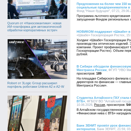
Предложения на более чем 150 м
социальные предприниматели в 
Фонд "Наше будущее", 07:21, 29.06.
Программа льготного кредитования
запущенная Фондом региональных 
Quorum от «Наносемантики»: новая
ИИ-платформа для автоматической
обработки корпоративных встреч
НОВИКОМ поддержит «Швабе» в 
«Швабе» Госкорпорация Ростех, 15:
Холдинг «Швабе» Госкорпорации Ро
производства оптических изделий. 
компании. Проект профинансирует
Госкорпорации Ростех). Объем пер
рублей.
В Сибири обсудили финансовую
Минтранса России
, ФГУП "УВО Мин
189
На площадке Сибирского филиала 
директоров по финансам — главны
Robort от 3Logic Group расширил
Минтранса России».
портфель роботами Unitree A2 и A2-W
Студентка Алтайского ГАУ стала
ВТБ»
, ФГБОУ ВО "Алтайский госуда
10.06.2026,
Россия
54
В Алтайском государственном агра
«Финансовая нива с ВТБ» наградил
Банк ЗЕНИТ провёл урок финанс
интернатов
, Банк ЗЕНИТ, 21:59, 03