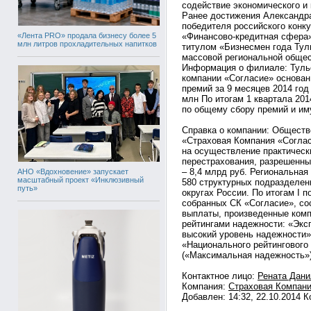
содействие экономического и 
Ранее достижения Александр
победителя российского конк
«Лента PRO» продала бизнесу более 5
«Финансово-кредитная сфера
млн литров прохладительных напитков
титулом «Бизнесмен года Туль
массовой региональной общес
Информация о филиале: Туль
компании «Согласие» основан
премий за 9 месяцев 2014 год
млн По итогам 1 квартала 201
по общему сбору премий и и
Справка о компании: Обществ
«Страховая Компания «Соглас
на осуществление практическ
перестрахования, разрешенны
– 8,4 млрд руб. Региональная
АНО «Вдохновение» запускает
масштабный проект «Инклюзивный
580 структурных подразделе
путь»
округах России. По итогам I п
собранных СК «Согласие», со
выплаты, произведенные комп
рейтингами надежности: «Экс
высокий уровень надежности»,
«Национального рейтингового 
(«Максимальная надежность»)
Контактное лицо:
Рената Дани
Компания:
Страховая Компани
Добавлен: 14:32, 22.10.2014 