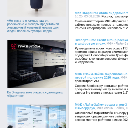
МКК «Каранга» стала лидером в 
16:25, 03.08.2026,
Россия
«Не думать о каждом шаге»:
Онлайн-платформа МКК «Каранга» 
российские инженеры представили
займов под залог паспорта транспор
электронный коленный модуль для
Рейтинг сформирован сервисом “В
людей после ампутации бедра
Эксперт Lime Credit Group расс
в цифровую эпоху
, МФК «Лайм-За
Руководитель проектного офиса ГК 
прямого эфира на радио «Комсомол
поддержке Новосибирского Дома фи
разобрал ключевые вопросы финан
инструменты.
МФК «Лайм-Займ» закрепилась в
первой половине 2026 года
, МФК
213
Сервис Бробанк.ру составил рейти
среднемесячному числу визитов в 
Во Владивостоке открылся демоцентр
заняла 8-е место с показателем 1 2
«Гравитон»
МФК «Лайм-Займ» вошла в топ-3
«Выберу.ру»
, МФК «Лайм-Займ», 16
Финансовый маркетплейс «Выберу.
выдающих среднесрочные займы (от
второе место в рейтинге в июле 202