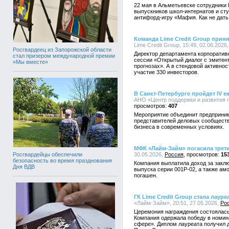
22 мая в Альметьевске сотрудники
выпускников школ-интернатов и ст
антифорд-игру «Мафия. Как не дать
Команда Lime Credit Group приня
Lime Credit Group, 15:49, 02.06.2026
Росгвардеец из Запорожской области
Директор департамента корпоратив
стал призером международной премии
сессии «Открытый диалог с эмитен
«Мы вместе»
прогнозах». А в стендовой активнос
участие 330 инвесторов.
В Санкт-Петербурге пройдет IV 
АНО «Центр поддержки и развития п
407
Мероприятие объединит предприним
представителей деловых сообществ 
бизнеса в современных условиях.
МФК «Лайм-Займ» погасила трет
30.05.2026,
Россия
15
Росгвардейцы обеспечили
безопасность во время празднования
Компания выплатила доход за заклю
Дня ВДВ
выпуска серии 001P-02, а также ам
погашен.
ГК Lime Credit Group стала лаур
«Лайм-Займ», 20:51, 27.05.2026,
Ро
Церемония награждения состоялась
Компания одержала победу в номин
сфере». Диплом лауреата получил 