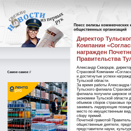
Пресс релизы коммерческих 
Пресс-релизы
//
общественных организаций
Директор Тульско
Компании «Соглас
награжден Почетн
Правительства Ту
Александр Скворцов, директо
Страховой Компании «Соглас
Самое-самое
//
и достигнутые успехи награж
Тульской области.
За время работы Александра 
Тульского филиала Страхово
филиала получили широкое о
экономики Тульской области д
объемов сборов страховых пр
занимать лидирующие позиции
место по имущественным вида
сбору премий.
Почетной грамотой Правитель
общественные деятели, предп
представители науки, культур