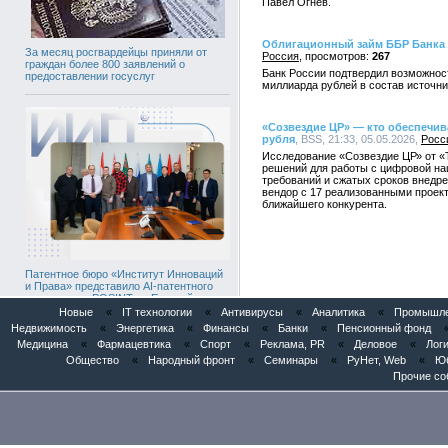
Павел Огнев.
Облигационный займ ББР Банка 
За месяц росгвардейцы приняли от
Россия
267
граждан более 800 заявлений о
Банк России подтвердил возможност
предоставлении госуслуг
миллиарда рублей в состав источни
«Созвездие ЦР» — кто обеспечив
рубля
, BSS, 21:33, 05.05.2026,
Росс
Исследование «Созвездие ЦР» от «
решений для работы с цифровой на
требований и сжатых сроков внедр
вендор с 17 реализованными проект
ближайшего конкурента.
Патентное бюро «Институт Инноваций
и Права» представило AI-патентного
ассистента «POSINT» в Евразийском
патентном ведомстве
Новые
«
IT технологии
«
Антивирусы
«
Аналитика
«
Промышлен
Недвижимость
«
Энергетика
«
Финансы
«
Банки
«
Пенсионный фонд
Медицина
«
Фармацевтика
«
Спорт
«
Реклама, PR
«
Деловое
«
Логи
Общество
«
Народный фронт
«
Семинары
«
РуНет, Web
«
Юб
Прочие со