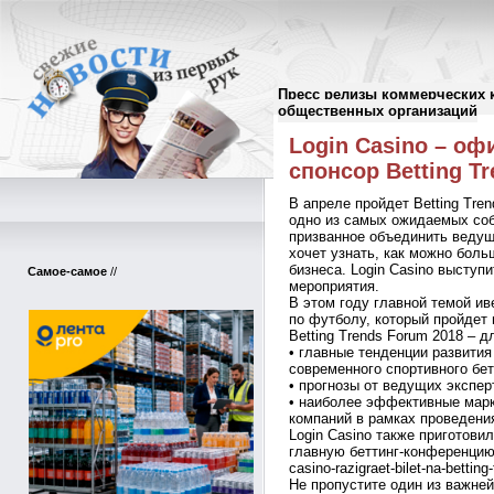
Пресс релизы коммерческих 
Пресс-релизы
//
общественных организаций
Login Casino – о
спонсор Betting T
В апреле пройдет Betting Trends
одно из самых ожидаемых соб
призванное объединить ведущи
хочет узнать, как можно боль
бизнеса. Login Casino высту
Самое-самое
//
мероприятия.
В этом году главной темой и
по футболу, который пройдет 
Betting Trends Forum 2018 – д
• главные тенденции развити
современного спортивного бет
• прогнозы от ведущих экспер
• наиболее эффективные марк
компаний в рамках проведени
Login Casino также приготови
главную беттинг-конференцию Р
casino-razigraet-bilet-na-bettin
Не пропустите один из важней