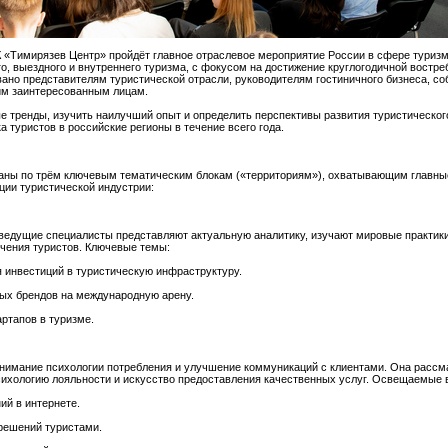
УВК «Тимирязев Центр» пройдёт главное отраслевое мероприятие России в сфере тури
о, выездного и внутреннего туризма, с фокусом на достижение круглогодичной востр
вано представителям туристической отрасли, руководителям гостиничного бизнеса, со
им заинтересованным лицам.
тренды, изучить наилучший опыт и определить перспективы развития туристического
 туристов в российские регионы в течение всего года.
аны по трём ключевым тематическим блокам («территориям»), охватывающим главны
ции туристической индустрии:
ведущие специалисты представляют актуальную аналитику, изучают мировые практик
чения туристов. Ключевые темы:
 инвестиций в туристическую инфраструктуру.
ых брендов на международную арену.
ртапов в туризме.
онимание психологии потребления и улучшение коммуникаций с клиентами. Она расс
психологию лояльности и искусство предоставления качественных услуг. Освещаемые 
й в интернете.
решений туристами.