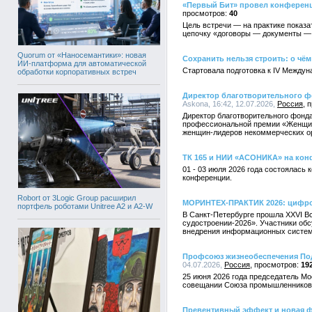
«Первый Бит» провел конференци
40
Цель встречи — на практике показа
цепочку «договоры — документы —
Quorum от «Наносемантики»: новая
Сохранить нельзя строить: о чём
ИИ-платформа для автоматической
Стартовала подготовка к IV Междун
обработки корпоративных встреч
Директор благотворительного ф
Askona, 16:42, 12.07.2026,
Россия
Директор благотворительного фонд
профессиональной премии «Женщины
женщин-лидеров некоммерческих ор
ТК 165 и НИИ «АСОНИКА» на кон
01 - 03 июля 2026 года состоялас
конференции.
Robort от 3Logic Group расширил
МОРИНТЕХ-ПРАКТИК 2026: цифро
портфель роботами Unitree A2 и A2-W
В Санкт-Петербурге прошла XXVI 
судостроении-2026». Участники об
внедрения информационных систем 
Профсоюз жизнеобеспечения Под
04.07.2026,
Россия
19
25 июня 2026 года председатель М
совещании Союза промышленников 
Превентивный эффект и новая 