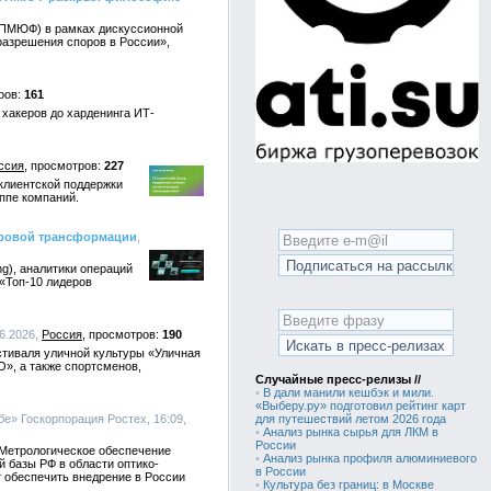
ПМЮФ) в рамках дискуссионной
разрешения споров в России»,
161
 хакеров до харденинга ИТ-
ссия
227
клиентской поддержки
ппе компаний.
фровой трансформации
,
g), аналитики операций
 «Топ-10 лидеров
06.2026,
Россия
190
стиваля уличной культуры «Уличная
О», а также спортсменов,
Случайные пресс-релизы //
•
В дали манили кешбэк и мили.
«Выберу.ру» подготовил рейтинг карт
бе» Госкорпорация Ростех, 16:09,
для путешествий летом 2026 года
•
Анализ рынка сырья для ЛКМ в
России
«Метрологическое обеспечение
•
Анализ рынка профиля алюминиевого
 базы РФ в области оптико-
в России
 обеспечить внедрение в России
•
Культура без границ: в Москве