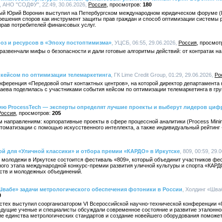
, АНО "СОДФУ", 22:49, 30.06.2026,
Россия
180
й Юрий Воронин выступил на Петербургском международном юридическом форуме (
решения споров как инструмент защиты прав граждан и способ оптимизации системы 
рав потребителей финансовых услуг.
гроз и ресурсов в «Эпоху постоптимизма»
, УЦСБ, 06:55, 29.06.2026,
Россия
 развенчали мифы о безопасности и дали готовые алгоритмы действий: от контратак на
ь кейсом по оптимизации телемаркетинга
, ГК Lime Credit Group, 01:29, 29.06.2026,
Ро
нференция «Передовой опыт контактных центров», на которой директор департамента 
лаева поделилась с участниками события кейсом по оптимизации телемаркетинга в гру
мию ProcessTech — эксперты определят лучшие проекты и выберут лидеров ци
Россия
205
ум направлениям: корпоративные проекты в сфере процессной аналитики (Process Minin
автоматизации с помощью искусственного интеллекта, а также индивидуальный рейтинг
ой для «Уличной классики» и отбора премии «КАРДО» в Иркутске
, 809, 00:59, 29.
 молодежи в Иркутске состоится фестиваль «809», который объединит участников фе
ного этапа международной конкурс-премии развития уличной культуры и спорта «КАРД
ств и молодежных объединений.
Швабе» задачи метрологического обеспечения фотоники в России
, Холдинг «Шва
0
стех выступил соорганизатором VI Всероссийской научно-технической конференции 
едущие ученые и специалисты обсуждали современное состояние и развитие эталонной
е единства метрологических стандартов и создание новейшего оборудования поможет