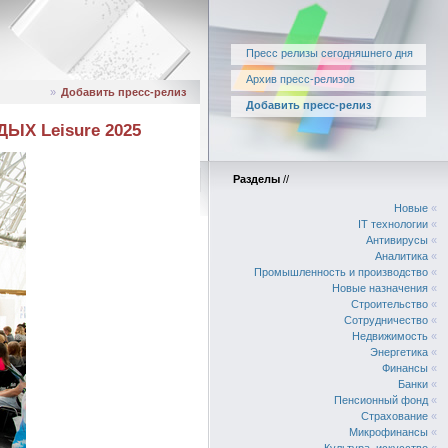
Пресс релизы сегодняшнего дня
Архив пресс-релизов
»
Добавить пресс-релиз
Добавить пресс-релиз
ДЫХ Leisure 2025
Разделы
//
Новые
«
IT технологии
«
Антивирусы
«
Аналитика
«
Промышленность и производство
«
Новые назначения
«
Строительство
«
Сотрудничество
«
Недвижимость
«
Энергетика
«
Финансы
«
Банки
«
Пенсионный фонд
«
Страхование
«
Микрофинансы
«