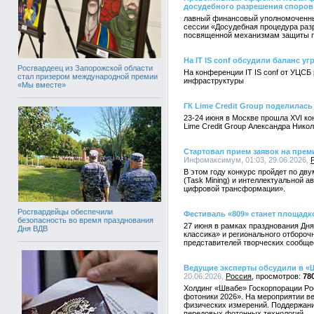
досудебного разрешения споров
лавный финансовый уполномоченны
сессии «Досудебная процедура раз
посвященной механизмам защиты п
На IT IS conf обсудили баланс у
Росгвардеец из Запорожской области
На конференции IT IS conf от УЦСБ
стал призером международной премии
инфраструктуры
«Мы вместе»
ГК Lime Credit Group поделилас
23-24 июня в Москве прошла XVI ко
Lime Credit Group Александра Нико
Стартовал прием заявок на пре
Инфомаксимум, 01:03, 29.06.2026,
В этом году конкурс пройдет по дв
(Task Mining) и интеллектуальной 
цифровой трансформации».
Росгвардейцы обеспечили
Фестиваль «809» станет площадк
безопасность во время празднования
27 июня в рамках празднования Дня
Дня ВДВ
классика» и регионального отбороч
представителей творческих сообще
Ведущие эксперты обсудили в «
20.06.2026,
Россия
78
Холдинг «Швабе» Госкорпорации Ро
фотоники 2026». На мероприятии в
физических измерений. Поддержани
передовых фотонных технологий.