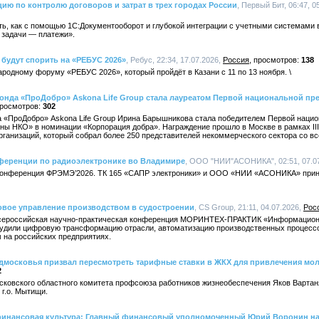
ю по контролю договоров и затрат в трех городах России
, Первый Бит, 06:47, 0
ть, как с помощью 1С:Документооборот и глубокой интеграции с учетными системами
 задачи — платежи».
 будут спорить на «РЕБУС 2026»
, Ребус, 22:34, 17.07.2026,
Россия
138
ародному форуму «РЕБУС 2026», который пройдёт в Казани с 11 по 13 ноября. \
онда «ПроДобро» Askona Life Group стала лауреатом Первой национальной п
302
а «ПроДобро» Askona Life Group Ирина Барышникова стала победителем Первой наци
 НКО» в номинации «Корпорация добра». Награждение прошло в Москве в рамках II
ганизаций, который собрал более 250 представителей некоммерческого сектора со вс
ференции по радиоэлектронике во Владимире
, ООО "НИИ"АСОНИКА", 02:51, 07.0
ь конференция ФРЭМЭ’2026. ТК 165 «САПР электроники» и ООО «НИИ «АСОНИКА» приня
вое управление производством в судостроении
, CS Group, 21:11, 04.07.2026,
Рос
Всероссийская научно-практическая конференция МОРИНТЕХ-ПРАКТИК «Информацион
судили цифровую трансформацию отрасли, автоматизацию производственных процессо
на российских предприятиях.
московья призвал пересмотреть тарифные ставки в ЖКХ для привлечения мо
2
осковского областного комитета профсоюза работников жизнеобеспечения Яков Варта
г.о. Мытищи.
финансовая культура: Главный финансовый уполномоченный Юрий Воронин 