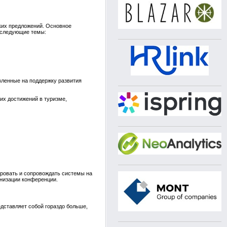
ких предложений. Основное
я следующие темы:
вленные на поддержку развития
х достижений в туризме,
ировать и сопровождать системы на
анизации конференции.
едставляет собой гораздо больше,