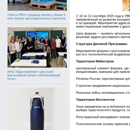
«Лента PRO» продала бизнесу более 5
С 10 по 12 сентября 2025 года в 
млн литров прохладительных напитков
направленный на развитие въездног
и за границей. Мероприятие адресо
инвестиционным компаниям и друг
Цель форума — выявить актуальные 
решению задачи регулярного притока
Структура Деловой Программы
Мероприятия форума структуриров
роста и технологической модерниза
Территория Мейнстрим
Центральный элемент форума, где 
АНО «Вдохновение» запускает
инициативами, важными для привле
масштабный проект «Инклюзивный
путь»
Регионы России, перспективные для
Стратегии продвижения национальн
Реальные кейсы инновационных ста
Территория Инстинктов
Зона направлена на углубленное п
выбора туристического продукта, 
Репутационный менеджмент компани
Психологические основы принятия 