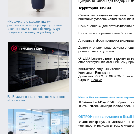
Цифровые каналы для поддержки по
Территория Знаний
Секция, посвящённая изучению тех
внимание уделено использованию ис
«Не думать о каждом шаге»:
российские инженеры представили
Применение AI для автоматизации 
электронный коленный модуль для
людей после ампутации бедра
Гарантии информационной безопасн
Алгоритмы формирования индивиду
Дополнительно представлена специ
регионального туризма.
ОТДЫХ Leisure станет важным исто
способствующим дальнейшему проф
Контактное лицо:
Aleksander
Компания:
Евроэкспо
Добавлен: 22:02, 30.06.2025 Количе
Страна:
Россия
Во Владивостоке открылся демоцентр
Итоги 9-й технической конферен
«Гравитон»
1C-RarusTechDay 2026 собрал 5 тыс
1С так, чтобы они приносили больш
ОКТРОН принял участие в Retail I
Участники форума отметили, что те
чем просто технологическую моде