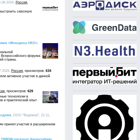
5.08.2026,
Россия
 выстроить сквозную
ремии «Женщины НКО»
,
ональной
I Всероссийского форума
ей страны.
7.2026,
Россия
634
ли активное участие в данной
сия
629
ные технологии в
в и практический опыт
лодежи
, ООО "Водомер", 21:11,
нян принял участие в расширенном
на ПМЮФ раскрыл философию