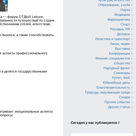
Культура, искусство
«
Образование, учеба
«
Наука
«
Медицина
«
зма — форум ОТДЫХ Leisure,
Фармацевтика
«
ебованности путешествий по стране
бственникам отелей, агентствам,
Спорт
«
Реклама, PR
«
Деловое
«
 бизнеса, а также способствовать
Логистика и транспорт
«
Закон, право
«
Выставки
«
е аспекты профессионального
Конференции
«
Мнения специалистов
«
Общество
«
Народный фронт
«
и и делятся государственными
Семинары
«
РуНет, Web
«
Юбилейные даты
«
Благотворительность
«
Природа, окружающая среда
«
Скидки
«
Прочие события
«
Другие статьи
«
матривает эмоциональные аспекты
вопросы:
Сегодня у нас публикуются
//