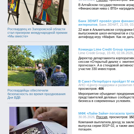
В Алтайском государственном агра
«Финансовая нива с ВТБ» наградил
Банк ЗЕНИТ провёл урок финанс
интернатов
, Банк ЗЕНИТ, 21:59, 03
Росгвардеец из Запорожской области
22 мая в Альметьевске сотрудники
стал призером международной премии
выпускников школ-интернатов и ст
«Мы вместе»
антифорд-игру «Мафия. Как не дать
Команда Lime Credit Group приня
Lime Credit Group, 15:49, 02.06.2026
Директор департамента корпоратив
сессии «Открытый диалог с эмитен
прогнозах». А в стендовой активнос
участие 330 инвесторов.
В Санкт-Петербурге пройдет IV 
АНО «Центр поддержки и развития п
406
Росгвардейцы обеспечили
Мероприятие объединит предприним
безопасность во время празднования
представителей деловых сообществ 
Дня ВДВ
бизнеса в современных условиях.
МФК «Лайм-Займ» погасила трет
30.05.2026,
Россия
15
Компания выплатила доход за заклю
выпуска серии 001P-02, а также ам
погашен.