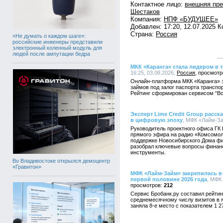
Контактное лицо:
внешняя пр
Шестаков
Компания:
НПФ «БУДУЩЕЕ»
Добавлен: 17:20, 12.07.2025 
Страна:
Россия
«Не думать о каждом шаге»:
российские инженеры представили
электронный коленный модуль для
людей после ампутации бедра
МКК «Каранга» стала лидером в 
16:25, 03.08.2026,
Россия
Онлайн-платформа МКК «Каранга» 
займов под залог паспорта транспор
Рейтинг сформирован сервисом “В
Эксперт Lime Credit Group расс
в цифровую эпоху
, МФК «Лайм-За
Руководитель проектного офиса ГК 
прямого эфира на радио «Комсомол
поддержке Новосибирского Дома фи
разобрал ключевые вопросы финан
инструменты.
Во Владивостоке открылся демоцентр
«Гравитон»
МФК «Лайм-Займ» закрепилась в
первой половине 2026 года
, МФК
212
Сервис Бробанк.ру составил рейти
среднемесячному числу визитов в 
заняла 8-е место с показателем 1 2