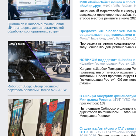
МФК «Лайм-Займ» вошла в топ-3
«Выберу.ру»
, МФК «Лайм-Займ», 16
Финансовый маркетплейс «Выберу.
выдающих среднесрочные займы (от
второе место в рейтинге в июле 202
Quorum от «Наносемантики»: новая
ИИ-платформа для автоматической
Предложения на более чем 150 м
обработки корпоративных встреч
социальные предприниматели в 
Фонд "Наше будущее", 07:21, 29.06.
Программа льготного кредитования
запущенная Фондом региональных 
НОВИКОМ поддержит «Швабе» в 
«Швабе» Госкорпорация Ростех, 15:
Холдинг «Швабе» Госкорпорации Ро
производства оптических изделий. 
компании. Проект профинансирует
Госкорпорации Ростех). Объем пер
рублей.
Robort от 3Logic Group расширил
портфель роботами Unitree A2 и A2-W
В Сибири обсудили финансовую
Минтранса России
, ФГУП "УВО Мин
189
На площадке Сибирского филиала 
директоров по финансам — главны
Минтранса России».
Студентка Алтайского ГАУ стала
ВТБ»
, ФГБОУ ВО "Алтайский госуда
10.06.2026,
Россия
54