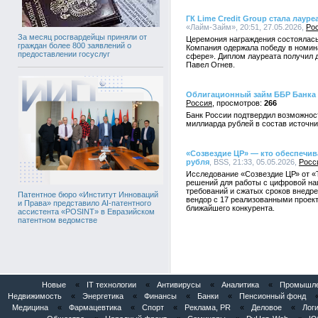
ГК Lime Credit Group стала лаур
«Лайм-Займ», 20:51, 27.05.2026,
Ро
За месяц росгвардейцы приняли от
Церемония награждения состоялась
граждан более 800 заявлений о
Компания одержала победу в номин
предоставлении госуслуг
сфере». Диплом лауреата получил 
Павел Огнев.
Облигационный займ ББР Банка 
Россия
266
Банк России подтвердил возможност
миллиарда рублей в состав источни
«Созвездие ЦР» — кто обеспечив
рубля
, BSS, 21:33, 05.05.2026,
Росс
Исследование «Созвездие ЦР» от «
решений для работы с цифровой на
требований и сжатых сроков внедр
Патентное бюро «Институт Инноваций
вендор с 17 реализованными проект
и Права» представило AI-патентного
ближайшего конкурента.
ассистента «POSINT» в Евразийском
патентном ведомстве
Новые
«
IT технологии
«
Антивирусы
«
Аналитика
«
Промышлен
Недвижимость
«
Энергетика
«
Финансы
«
Банки
«
Пенсионный фонд
Медицина
«
Фармацевтика
«
Спорт
«
Реклама, PR
«
Деловое
«
Логи