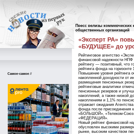
Пресс релизы коммерческих 
Пресс-релизы
//
общественных организаций
«Эксперт РА» пов
«БУДУЩЕЕ» до ур
Рейтинговое агентство «Экспе
финансовой надежности НПФ 
рейтингу — позитивный, что г
рейтинга фонда на горизонте 
Повышение уровня рейтинга 
Самое-самое
//
накопленной доходности от и
размещения пенсионных резе
рейтинговые аналитики отме
пенсионных резервов и улучш
накоплений, а также низкой д
накоплениям и 1,1% по пенси
отражает ожидания Агентства
фонда после присоединения 
«БОЛЬШОЙ», «Телеком-Союз
«ФЕДЕРАЦИЯ».
Новый рейтинг финансовой 
обусловлен высокими размер
рынке, высоким качеством пе