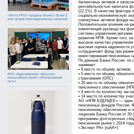
балансовых активов и запасом
рентабельностью капитала фо
(22,1%). В качестве фактора
социально-экономическую зна
«Лента PRO» продала бизнесу более 5
млн литров прохладительных напитков
совокупных активов фонда на
Положительное влияние на ре
компетенций руководства фон
системы управления рисками,
развития НПФ. Кроме того, на
высокое качество управления 
высокая оценка надежности у
сотрудничает фонд при разме
инвестировании пенсионных н
По данным Банка России, по 
занимает:
• 8 место по объему активов;
• 5 место по объему обязател
АНО «Вдохновение» запускает
масштабный проект «Инклюзивный
страхования (ОПС)
путь»
• 20 место по объему обязате
пенсионного обеспечения (НП
• 4 место по количеству заст
• 14 место по количеству учас
АО «НПФ БУДУЩЕЕ» — один и
пенсионных фондов России. 
пенсионному обеспечению и п
лицензии Банка России от 30.
программы долгосрочных сбер
пенсионном рынке с 2014 года 
«Эксперт РА» (ruAА+).