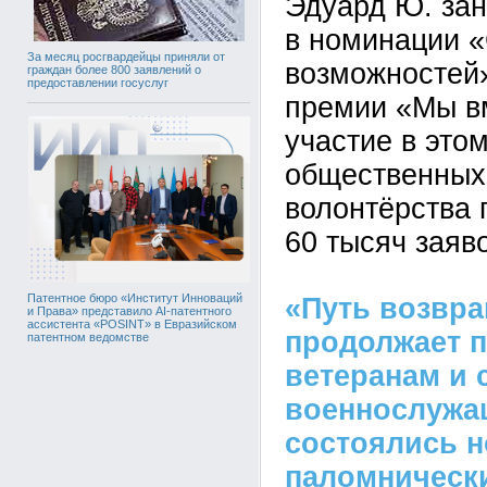
Эдуард Ю. зан
в номинации 
За месяц росгвардейцы приняли от
возможностей
граждан более 800 заявлений о
предоставлении госуслуг
премии «Мы вм
участие в это
общественных
волонтёрства
60 тысяч заяво
Патентное бюро «Институт Инноваций
«Путь возвр
и Права» представило AI-патентного
ассистента «POSINT» в Евразийском
продолжает 
патентном ведомстве
ветеранам и 
военнослужа
состоялись 
паломническ