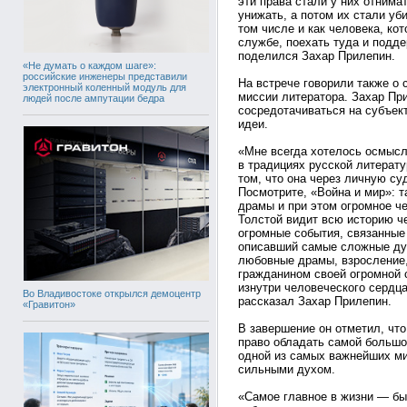
эти права стали у них отнима
унижать, а потом их стали уб
том числе и как человека, ко
службе, поехать туда и подде
поделился Захар Прилепин.
«Не думать о каждом шаге»:
российские инженеры представили
На встрече говорили также о 
электронный коленный модуль для
миссии литератора. Захар При
людей после ампутации бедра
сосредотачиваться на субъек
идеи.
«Мне всегда хотелось осмысл
в традициях русской литерату
том, что она через личную су
Посмотрите, «Война и мир»: 
драмы и при этом огромное ч
Толстой видит всю историю че
огромные события, связанные
описавший самые сложные ду
любовные драмы, взросление, 
гражданином своей огромной с
изнутри человеческого сердца
Во Владивостоке открылся демоцентр
рассказал Захар Прилепин.
«Гравитон»
В завершение он отметил, что
право обладать самой большой
одной из самых важнейших ми
сильными духом.
«Самое главное в жизни — бы