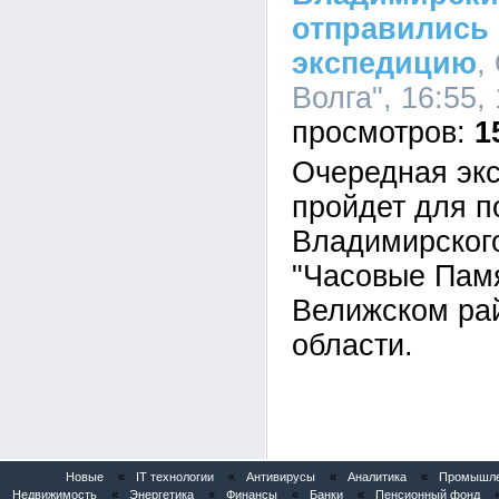
отправились
экспедицию
,
Волга", 16:55,
1
Очередная экс
пройдет для п
Владимирског
"Часовые Памя
Велижском ра
области.
Новые
«
IT технологии
«
Антивирусы
«
Аналитика
«
Промышлен
Недвижимость
«
Энергетика
«
Финансы
«
Банки
«
Пенсионный фонд