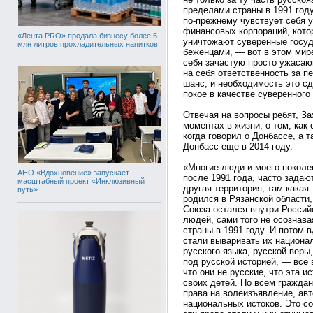
пределами страны в 1991 году,
по-прежнему чувствует себя 
финансовых корпораций, кото
«Лента PRO» продала бизнесу более 5
уничтожают суверенные госу
млн литров прохладительных напитков
беженцами, — вот в этом мир
себя зачастую просто ужасающ
на себя ответственность за п
шанс, и необходимость это сд
покое в качестве суверенного
Отвечая на вопросы ребят, З
моментах в жизни, о том, как
когда говорил о Донбассе, а т
Донбасс еще в 2014 году.
«Многие люди и моего поколе
АНО «Вдохновение» запускает
после 1991 года, часто задаю
масштабный проект «Инклюзивный
другая территория, там какая-
путь»
родился в Рязанской области,
Союза остался внутри Россий
людей, сами того не осознава
страны в 1991 году. И потом в
стали вываривать их национа
русского языка, русской веры,
под русской историей, — все 
что они не русские, что эта и
своих детей. По всем гражда
права на волеизъявление, авт
национальных истоков. Это с