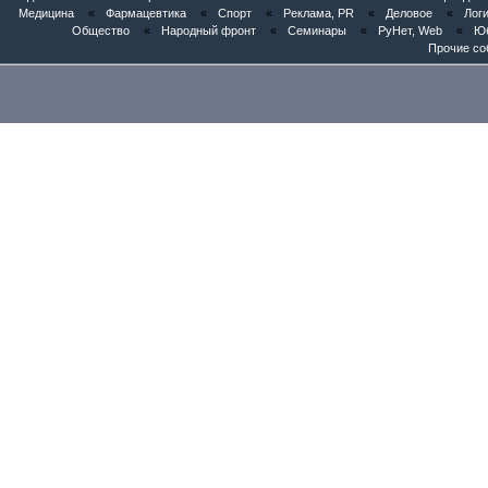
Медицина
«
Фармацевтика
«
Спорт
«
Реклама, PR
«
Деловое
«
Логи
Общество
«
Народный фронт
«
Семинары
«
РуНет, Web
«
Юб
Прочие со