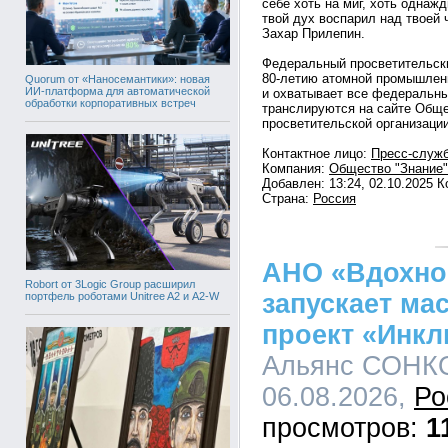
себе хоть на миг, хоть однаж
твой дух воспарил над твоей
Захар Прилепин.
Федеральный просветительск
80-летию атомной промышленн
Quorum от «Наносемантики»: новая
ИИ-платформа для автоматической
и охватывает все федеральны
обработки корпоративных встреч
транслируются на сайте Обще
просветительской организации
Контактное лицо:
Пресс-служб
Компания:
Общество "Знание"
Добавлен: 13:24, 02.10.2025 
Страна:
Россия
АНО «Вдохно
Robort от 3Logic Group расширил
запускает м
портфель роботами Unitree A2 и A2-W
проект «Инк
Альянс СОНКО
06.08.2026,
Ро
1