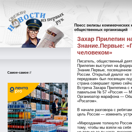
Пресс релизы коммерческих 
Пресс-релизы
//
общественных организаций
Захар Прилепин н
Знание.Первые: «
человеком»
Писатель, общественный деят
Прилепин выступил на федер
Знание.Первые, посвященном
Самое-самое
//
России. Открытый диалог на 
передовая» был посвящен под
страна совершает прямо сейча
Встреча Захара Прилепина с 
павильоне № 57 «Россия — М
Организатор марафона — Общ
«Росатом».
В начале разговора с ребятам
цель России — изменить устр
«Мироздание толкнуло Россию
тому, чтобы мы взяли на себя
не только за ту часть русско