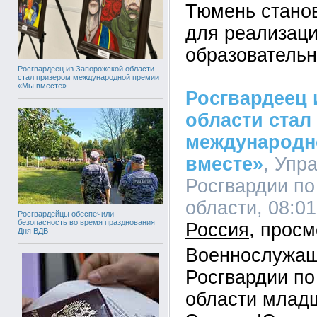
Тюмень стано
для реализаци
образовательн
Росгвардеец из Запорожской области
стал призером международной премии
«Мы вместе»
Росгвардеец 
области стал
международн
вместе»
, Упр
Росгвардии по
области, 08:01
Росгвардейцы обеспечили
безопасность во время празднования
Россия
Дня ВДВ
Военнослужащ
Росгвардии по
области млад