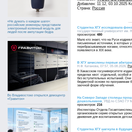
Добавлен: 11:12, 03.10.2025 
Страна:
Россия
«Не думать о каждом шаге»:
российские инженеры представили
Студентка ХГУ исследовала фено
электронный коленный модуль для
государственный университет им. Н.
людей после ампутации бедра
480
Мало кто знает, что на Руси издре
письменные источники, в которых 
перебрасываемым ногами, относятс
появляются в XIX веке.
В ХГУ зачислены первые абитур
Н.Ф. Катанова, 07:57, 05.08.2026,
Ро
В Хакасском госуниверситете издан 
пределах квот: отдельной, особой 
без вступительных испытаний. Они
бюджетной основе по программам ба
заочной форм обучения.
Во Владивостоке открылся демоцентр
На Северо-Западе столицы прош
«Гравитон»
дошкольников
, УВД по СЗАО ГУ М
216
Инспекторы Отдела Госавтоинспекц
организовали серию открытых урок
движения для воспитанников детски
Студентка ХГУ шагнула в будуще