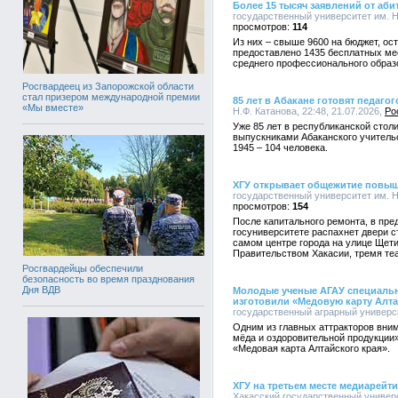
Более 15 тысяч заявлений от аби
государственный университет им. Н.
114
Из них – свыше 9600 на бюджет, ост
предоставлено 1435 бесплатных ме
среднего профессионального образ
Росгвардеец из Запорожской области
стал призером международной премии
85 лет в Абакане готовят педагог
«Мы вместе»
Н.Ф. Катанова, 22:48, 21.07.2026,
Ро
Уже 85 лет в республиканской столи
выпускниками Абаканского учительс
1945 – 104 человека.
ХГУ открывает общежитие повы
государственный университет им. Н.
154
После капитального ремонта, в пре
госуниверситете распахнет двери 
самом центре города на улице Щети
Правительством Хакасии, тремя те
Росгвардейцы обеспечили
безопасность во время празднования
Дня ВДВ
Молодые ученые АГАУ специальн
изготовили «Медовую карту Алта
государственный аграрный университ
Одним из главных аттракторов вни
мёда и оздоровительной продукции
«Медовая карта Алтайского края».
ХГУ на третьем месте медиарейт
Хакасский государственный универси