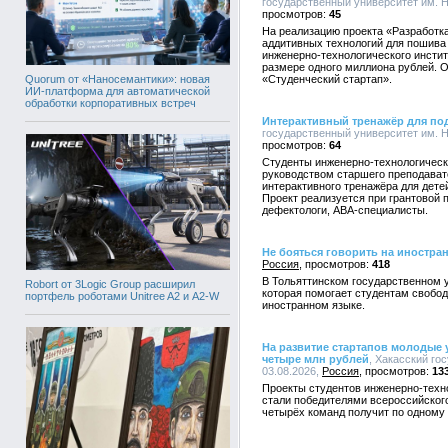
государственный университет им. Н.
45
На реализацию проекта «Разработк
аддитивных технологий для пошива
инженерно-технологического инстит
размере одного миллиона рублей. О
Quorum от «Наносемантики»: новая
«Студенческий стартап».
ИИ-платформа для автоматической
обработки корпоративных встреч
Интерактивный тренажёр для под
государственный университет им. Н.
64
Студенты инженерно-технологическо
руководством старшего преподават
интерактивного тренажёра для дете
Проект реализуется при грантовой п
дефектологи, АВА-специалисты.
Не бояться говорить на иностра
Россия
418
В Тольяттинском государственном у
Robort от 3Logic Group расширил
которая помогает студентам свобод
портфель роботами Unitree A2 и A2-W
иностранном языке.
На развитие стартапов молодые 
четыре млн рублей
, Хакасский го
03.08.2026,
Россия
13
Проекты студентов инженерно-техно
стали победителями всероссийского
четырёх команд получит по одному 