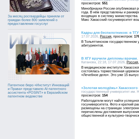
551
Минобрнауки России опубликовал р
года. В нём представлены и ранжи
входящих в систему министерства.
За месяц росгвардейцы приняли от
Макс Хакасский госуниверситет во
граждан более 800 заявлений о
предоставлении госуслуг
Кадры для беспилотников: в ТГУ
17.07.2026,
Россия
17
В Тольяттинском государственном 
абитуриентов.
В ХГУ вручили дипломы врачам
,
Катанова, 22:18, 17.07.2026,
Россия
В медицинском институте Хакасског
состоялась торжественная церемон
«Лечебное дело». Это уже 15 выпус
Патентное бюро «Институт Инноваций
«Золотая молодёжь» Хакасского 
и Права» представило AI-патентного
государственный университет им. Н.
ассистента «POSINT» в Евразийском
154
патентном ведомстве
Работодатели могут найти успешног
госуниверситета. Фото и краткий ра
размещены на страницах электронн
перечислены достижения выпускник
общественной и культурно-творческ