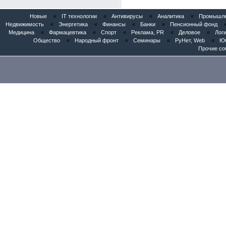
Новые
«
IT технологии
«
Антивирусы
«
Аналитика
«
Промышлен
Недвижимость
«
Энергетика
«
Финансы
«
Банки
«
Пенсионный фонд
Медицина
«
Фармацевтика
«
Спорт
«
Реклама, PR
«
Деловое
«
Логи
Общество
«
Народный фронт
«
Семинары
«
РуНет, Web
«
Юб
Прочие со