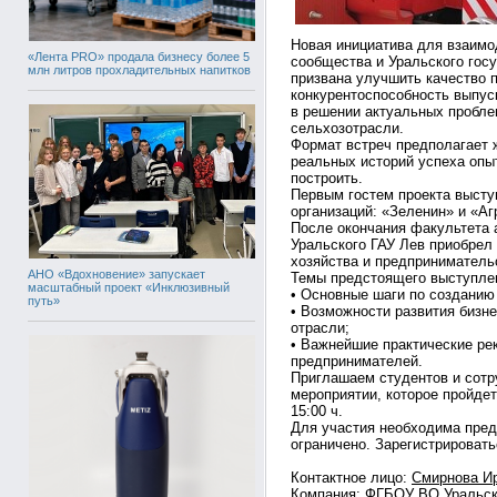
Новая инициатива для взаимо
«Лента PRO» продала бизнесу более 5
сообщества и Уральского госу
млн литров прохладительных напитков
призвана улучшить качество п
конкурентоспособность выпуск
в решении актуальных пробле
сельхозотрасли.
Формат встреч предполагает 
реальных историй успеха оп
построить.
Первым гостем проекта высту
организаций: «Зеленин» и «Аг
После окончания факультета 
Уральского ГАУ Лев приобрел 
хозяйства и предприниматель
АНО «Вдохновение» запускает
Темы предстоящего выступле
масштабный проект «Инклюзивный
• Основные шаги по созданию 
путь»
• Возможности развития бизн
отрасли;
• Важнейшие практические р
предпринимателей.
Приглашаем студентов и сотр
мероприятии, которое пройдет
15:00 ч.
Для участия необходима пред
ограничено. Зарегистрировать
Контактное лицо:
Смирнова И
Компания:
ФГБОУ ВО Уральск