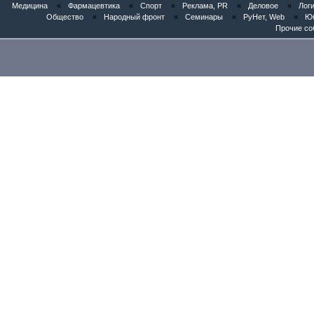
Медицина
«
Фармацевтика
«
Спорт
«
Реклама, PR
«
Деловое
«
Логи
Общество
«
Народный фронт
«
Семинары
«
РуНет, Web
«
Юб
Прочие со