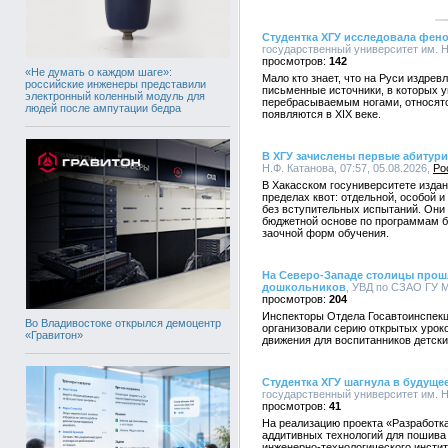
Студентка ХГУ исследовала фено
государственный университет им. Н.
142
«Не думать о каждом шаге»:
Мало кто знает, что на Руси издре
российские инженеры представили
письменные источники, в которых 
электронный коленный модуль для
перебрасываемым ногами, относятс
людей после ампутации бедра
появляются в XIX веке.
В ХГУ зачислены первые абитур
Н.Ф. Катанова, 07:57, 05.08.2026,
Ро
В Хакасском госуниверситете издан 
пределах квот: отдельной, особой 
без вступительных испытаний. Они
бюджетной основе по программам ба
заочной форм обучения.
На Северо-Западе столицы прош
дошкольников
, УВД по СЗАО ГУ М
204
Инспекторы Отдела Госавтоинспекц
Во Владивостоке открылся демоцентр
организовали серию открытых урок
«Гравитон»
движения для воспитанников детски
Студентка ХГУ шагнула в будуще
государственный университет им. Н.
41
На реализацию проекта «Разработк
аддитивных технологий для пошива
инженерно-технологического инстит