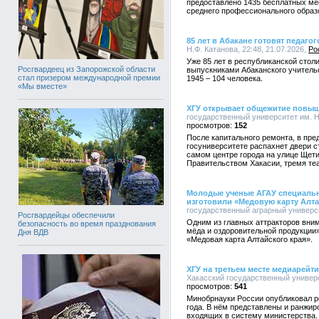
предоставлено 1435 бесплатных ме
среднего профессионального образ
85 лет в Абакане готовят педагог
Н.Ф. Катанова, 22:48, 21.07.2026,
Ро
Уже 85 лет в республиканской столи
Росгвардеец из Запорожской области
выпускниками Абаканского учительс
стал призером международной премии
1945 – 104 человека.
«Мы вместе»
ХГУ открывает общежитие повы
государственный университет им. Н.
152
После капитального ремонта, в пре
госуниверситете распахнет двери 
самом центре города на улице Щети
Правительством Хакасии, тремя те
Молодые ученые АГАУ специальн
изготовили «Медовую карту Алта
государственный аграрный университ
Росгвардейцы обеспечили
Одним из главных аттракторов вни
безопасность во время празднования
мёда и оздоровительной продукции
Дня ВДВ
«Медовая карта Алтайского края».
ХГУ на третьем месте медиарейт
Хакасский государственный универси
541
Минобрнауки России опубликовал р
года. В нём представлены и ранжи
входящих в систему министерства.