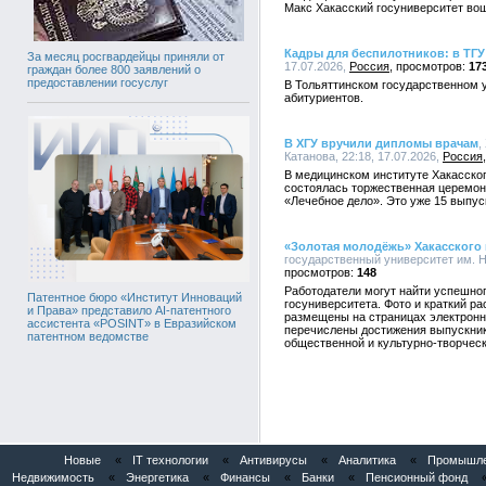
Макс Хакасский госуниверситет во
Кадры для беспилотников: в ТГУ
За месяц росгвардейцы приняли от
17.07.2026,
Россия
17
граждан более 800 заявлений о
предоставлении госуслуг
В Тольяттинском государственном 
абитуриентов.
В ХГУ вручили дипломы врачам
,
Катанова, 22:18, 17.07.2026,
Россия
В медицинском институте Хакасског
состоялась торжественная церемон
«Лечебное дело». Это уже 15 выпус
«Золотая молодёжь» Хакасского 
государственный университет им. Н.
148
Работодатели могут найти успешног
Патентное бюро «Институт Инноваций
госуниверситета. Фото и краткий ра
и Права» представило AI-патентного
размещены на страницах электронн
ассистента «POSINT» в Евразийском
перечислены достижения выпускник
патентном ведомстве
общественной и культурно-творческ
Новые
«
IT технологии
«
Антивирусы
«
Аналитика
«
Промышлен
Недвижимость
«
Энергетика
«
Финансы
«
Банки
«
Пенсионный фонд