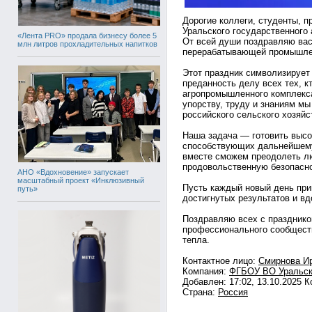
​Дорогие коллеги, студенты, 
Уральского государственного 
«Лента PRO» продала бизнесу более 5
От всей души поздравляю вас
млн литров прохладительных напитков
перерабатывающей промышле
Этот праздник символизирует
преданность делу всех тех, к
агропромышленного комплекс
упорству, труду и знаниям м
российского сельского хозяйс
Наша задача — готовить выс
способствующих дальнейшему
вместе сможем преодолеть лю
продовольственную безопасно
АНО «Вдохновение» запускает
масштабный проект «Инклюзивный
Пусть каждый новый день при
путь»
достигнутых результатов и в
Поздравляю всех с празднико
профессионального сообществ
тепла.
Контактное лицо:
Смирнова И
Компания:
ФГБОУ ВО Уральск
Добавлен: 17:02, 13.10.2025 
Страна:
Россия