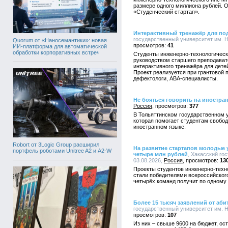
размере одного миллиона рублей. О
«Студенческий стартап».
Интерактивный тренажёр для под
государственный университет им. Н.
Quorum от «Наносемантики»: новая
41
ИИ-платформа для автоматической
обработки корпоративных встреч
Студенты инженерно-технологическо
руководством старшего преподават
интерактивного тренажёра для дете
Проект реализуется при грантовой п
дефектологи, АВА-специалисты.
Не бояться говорить на иностра
Россия
377
В Тольяттинском государственном у
которая помогает студентам свобод
иностранном языке.
Robort от 3Logic Group расширил
На развитие стартапов молодые 
портфель роботами Unitree A2 и A2-W
четыре млн рублей
, Хакасский го
03.08.2026,
Россия
13
Проекты студентов инженерно-техно
стали победителями всероссийского
четырёх команд получит по одному 
Более 15 тысяч заявлений от аби
государственный университет им. Н.
107
Из них – свыше 9600 на бюджет, ост