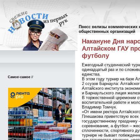
Пресс релизы коммерческих 
Пресс-релизы
//
общественных организаций
Накануне Дня нар
Алтайском ГАУ про
футболу
Ежегодный студенческий турн
одинадцатый раз и по сложив
единства.
Самое-самое
//
В этом году турнир на базе А
2 ссузов Барнаула: Алтайског
Алтайского института эконом
и Барнаульского лицея желез
В торжественной церемонии о
воспитательной работе и мол
Владимир Томчук.
«От имени ректора Алтайског
Плешакова приветствую всех 
государственному празднику –
соревнование, а футбол – жес
сплоченности, спортивного ду
турнире не бывает побежденн
они становятся дружнее, увер