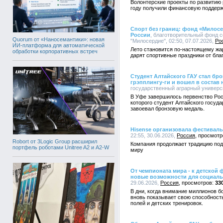
Волонтерские проекты по развитию 
году получили финансовую поддерж
Спорт без границ: фонд «Милосе
России
, благотворительный фонд 
Quorum от «Наносемантики»: новая
"Милосердие", 02:50, 07.07.2026,
Ро
ИИ-платформа для автоматической
Лето становится по-настоящему жарк
обработки корпоративных встреч
дарят спортивные праздники от бл
Студент Алтайского ГАУ стал бр
грэпплингу-ги и вошел в состав
государственный аграрный университ
В Уфе завершилось первенство Росс
которого студент Алтайского госуд
завоевал бронзовую медаль.
Hisense организовала фестивал
22:55, 30.06.2026,
Россия
Robort от 3Logic Group расширил
Компания продолжает традицию под
портфель роботами Unitree A2 и A2-W
миру
От чемпионата мира - к детской
новые возможности для социал
29.06.2026,
Россия
33
В дни, когда внимание миллионов б
вновь показывает свою способност
полей и детских тренировок.