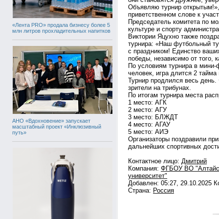
Объявляю турнир открытым!»,
приветственном слове к учас
Председатель комитета по мо
«Лента PRO» продала бизнесу более 5
культуре и спорту администр
млн литров прохладительных напитков
Виктории Яцухно также позд
турнира: «Наш футбольный ту
с праздником! Единство ваши
победы, независимо от того, 
По условиям турнира в мини-
человек, игра длится 2 тайма
Турнир продлился весь день.
зрители на трибунах.
По итогам турнира места ра
1 место: АГК
2 место: ⁠АГУ
3 место: ⁠БЛЖДТ
АНО «Вдохновение» запускает
4 место: ⁠АГАУ
масштабный проект «Инклюзивный
5 место: ⁠АИЭ
путь»
Организаторы поздравили при
дальнейших спортивных дост
Контактное лицо:
Дмитрий
Компания:
ФГБОУ ВО "Алтайс
университет"
Добавлен: 05:27, 29.10.2025 
Страна:
Россия