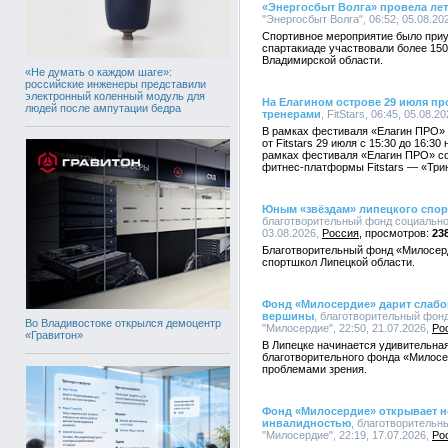
«Энергосбыт Волга» провела ле
"Энергосбыт Волга", 06:52, 05.08.20
Спортивное мероприятие было приу
спартакиаде участвовали более 150
Владимирской области.
«Не думать о каждом шаге»:
российские инженеры представили
электронный коленный модуль для
На Елагином острове 29 июля пр
людей после ампутации бедра
тренерами
, FitStars, 06:45, 05.08.2
В рамках фестиваля «Елагин ПРО» 
от Fitstars 29 июля с 15:30 до 16:3
рамках фестиваля «Елагин ПРО» со
фитнес-платформы Fitstars — «Трини
Юным «звёздам» липецкого спор
благотворительный фонд социально
03.08.2026,
Россия
23
Благотворительный фонд «Милосер
спортшкол Липецкой области.
Фонд «Милосердие» дарит слабо
вершины
, благотворительный фон
Во Владивостоке открылся демоцентр
"Милосердие", 22:50, 21.07.2026,
Ро
«Гравитон»
В Липецке начинается удивительная
благотворительного фонда «Милосер
проблемами зрения.
Фонд «Милосердие» открывает н
инвалидностью
, благотворитель
"Милосердие", 22:19, 17.07.2026,
Ро