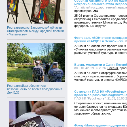
Сборная Алтайского ГАУ по баск
межрегионального этапа Всерос
"Алтайский государственный аграрны
287
25-26 июня в Омске проходят соре
спартакиады «АгроЛига» среди обр
подведомственных Минсельхозу Рос
федеральных округов.
Росгвардеец из Запорожской области
стал призером международной премии
«Мы вместе»
Фестиваль «809» станет площадк
премии «КАРДО» в Челябинске
, 
27 июня в Челябинске проект «809»
«Уличная классика» и региональног
развития уличной культуры и спор
В день молодежи в Санкт-Петерб
809, 01:42, 29.06.2026,
Россия
27 июня в Санкт-Петербурге состо
классика» и региональный отбороч
уличной культуры и спорта «КАРДО
Росгвардейцы обеспечили
безопасность во время празднования
Сотрудник ПАО НК «РуссНефть» о
Дня ВДВ
проекта по развитию бадминтон
ПАО НК "РуссНефть", 21:33, 15.06.
Спортивный проект, изначально за
сегодня базируется на площадке Юг
Мансийске и объединяет десятки жи
здоровому образу жизни.
Фонд «Милосердие» поддержал 