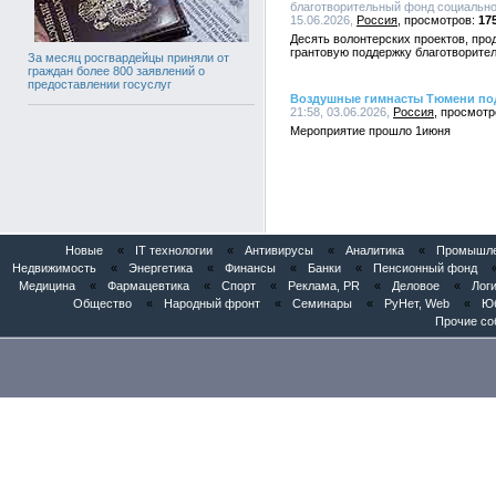
благотворительный фонд социально
15.06.2026,
Россия
17
Десять волонтерских проектов, про
грантовую поддержку благотворите
За месяц росгвардейцы приняли от
граждан более 800 заявлений о
предоставлении госуслуг
Воздушные гимнасты Тюмени под
21:58, 03.06.2026,
Россия
Мероприятие прошло 1июня
Новые
«
IT технологии
«
Антивирусы
«
Аналитика
«
Промышлен
Недвижимость
«
Энергетика
«
Финансы
«
Банки
«
Пенсионный фонд
Медицина
«
Фармацевтика
«
Спорт
«
Реклама, PR
«
Деловое
«
Логи
Общество
«
Народный фронт
«
Семинары
«
РуНет, Web
«
Юб
Прочие со